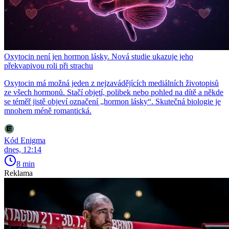
Oxytocin není jen hormon lásky. Nová studie ukazuje jeho
překvapivou roli při strachu
Oxytocin má možná jeden z nejzavádějících mediálních životopisů
ze všech hormonů. Stačí objetí, polibek nebo pohled na dítě a někde
se téměř jistě objeví označení „hormon lásky“. Skutečná biologie je
mnohem méně romantická.
Kód Enigma
dnes, 12:14
8 min
Reklama