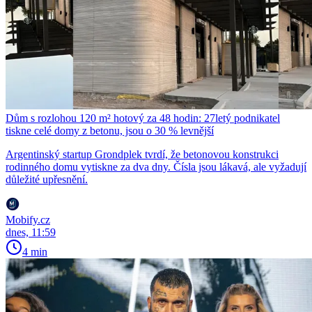
Dům s rozlohou 120 m² hotový za 48 hodin: 27letý podnikatel
tiskne celé domy z betonu, jsou o 30 % levnější
Argentinský startup Grondplek tvrdí, že betonovou konstrukci
rodinného domu vytiskne za dva dny. Čísla jsou lákavá, ale vyžadují
důležité upřesnění.
Mobify.cz
dnes, 11:59
4 min