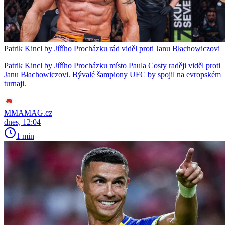
Patrik Kincl by Jiřího Procházku rád viděl proti Janu Błachowiczovi
Patrik Kincl by Jiřího Procházku místo Paula Costy raději viděl proti
Janu Błachowiczovi. Bývalé šampiony UFC by spojil na evropském
turnaji.
MMAMAG.cz
dnes, 12:04
1 min