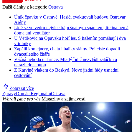
Další články z kategorie
Ostrava
Únik čpavku v Ostravě. Hasiči evakuovali budovu Ostravar
Arény
Lidé se ve vedru nejvíce trápí špatným spánkem, třetina nemá
doma ani ventilátor
U Větřkovic na Opavsku hoří les. S hašením pomáhají i dva
vrtulníky
Zapálil kontejnery, chatu i balíky slámy. Policisté dopadli
dvacetiletého žháře
Vážná nehoda u Třince. Mladý řidič nezvládl zatáčku a
narazil do sloupu
Z Karviné vlakem do Beskyd. Nové jízdní řády usnadní
cestování
Zobrazit více
Zprávy
Domácí
Regionální
Ostrava
Vybrali jsme pro vás
Magazíny a zajímavosti