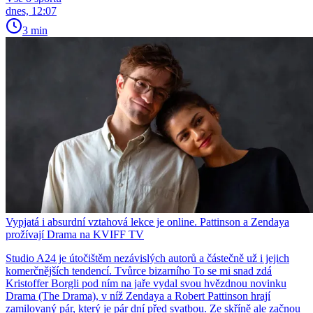
dnes, 12:07
3 min
Vypjatá i absurdní vztahová lekce je online. Pattinson a Zendaya
prožívají Drama na KVIFF TV
Studio A24 je útočištěm nezávislých autorů a částečně už i jejich
komerčnějších tendencí. Tvůrce bizarního To se mi snad zdá
Kristoffer Borgli pod ním na jaře vydal svou hvězdnou novinku
Drama (The Drama), v níž Zendaya a Robert Pattinson hrají
zamilovaný pár, který je pár dní před svatbou. Ze skříně ale začnou