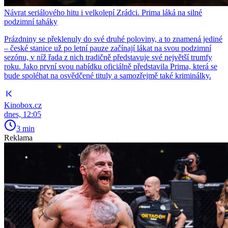
Návrat seriálového hitu i velkolepí Zrádci. Prima láká na silné
podzimní taháky
Prázdniny se překlenuly do své druhé poloviny, a to znamená jediné
– české stanice už po letní pauze začínají lákat na svou podzimní
sezónu, v níž řada z nich tradičně představuje své největší trumfy
roku. Jako první svou nabídku oficiálně představila Prima, která se
bude spoléhat na osvědčené tituly a samozřejmě také kriminálky.
Kinobox.cz
dnes, 12:05
3 min
Reklama