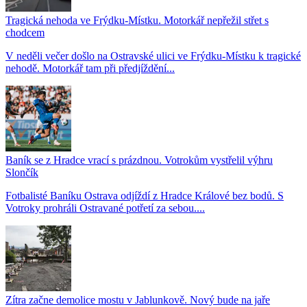
Tragická nehoda ve Frýdku-Místku. Motorkář nepřežil střet s
chodcem
V neděli večer došlo na Ostravské ulici ve Frýdku-Místku k tragické
nehodě. Motorkář tam při předjíždění...
Baník se z Hradce vrací s prázdnou. Votrokům vystřelil výhru
Slončík
Fotbalisté Baníku Ostrava odjíždí z Hradce Králové bez bodů. S
Votroky prohráli Ostravané potřetí za sebou....
Zítra začne demolice mostu v Jablunkově. Nový bude na jaře