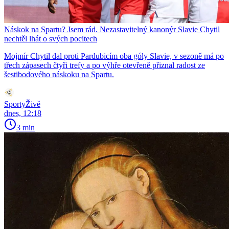
Náskok na Spartu? Jsem rád. Nezastavitelný kanonýr Slavie Chytil
nechtěl lhát o svých pocitech
Mojmír Chytil dal proti Pardubicím oba góly Slavie, v sezoně má po
třech zápasech čtyři trefy a po výhře otevřeně přiznal radost ze
šestibodového náskoku na Spartu.
SportyŽivě
dnes, 12:18
3 min