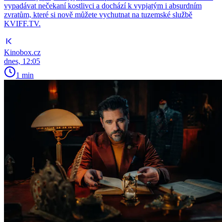
vypadávat nečekaní kostlivci a dochází k vypjatým i absurdním
zvratům, které si nově můžete vychutnat na tuzemské službě
KVIFF.TV.
Kinobox.cz
dnes, 12:05
1 min