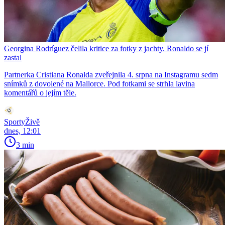
Georgina Rodríguez čelila kritice za fotky z jachty. Ronaldo se jí
zastal
Partnerka Cristiana Ronalda zveřejnila 4. srpna na Instagramu sedm
snímků z dovolené na Mallorce. Pod fotkami se strhla lavina
komentářů o jejím těle.
SportyŽivě
dnes, 12:01
3 min