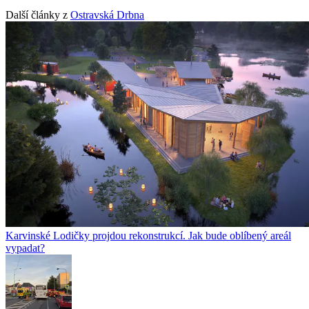
Další články z
Ostravská Drbna
Karvinské Lodičky projdou rekonstrukcí. Jak bude oblíbený areál
vypadat?