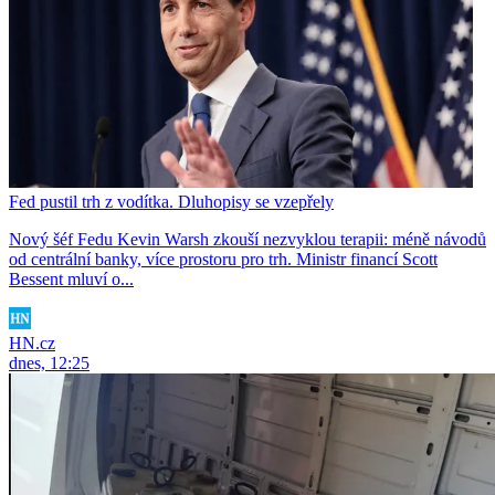
Fed pustil trh z vodítka. Dluhopisy se vzepřely
Nový šéf Fedu Kevin Warsh zkouší nezvyklou terapii: méně návodů
od centrální banky, více prostoru pro trh. Ministr financí Scott
Bessent mluví o...
HN.cz
dnes, 12:25