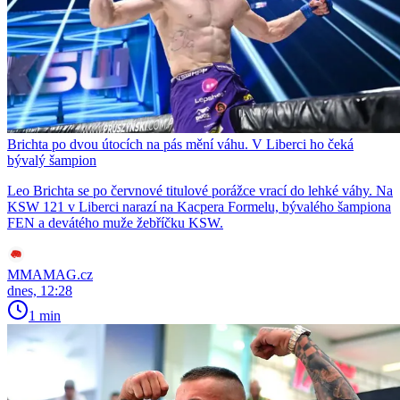
Brichta po dvou útocích na pás mění váhu. V Liberci ho čeká
bývalý šampion
Leo Brichta se po červnové titulové porážce vrací do lehké váhy. Na
KSW 121 v Liberci narazí na Kacpera Formelu, bývalého šampiona
FEN a devátého muže žebříčku KSW.
MMAMAG.cz
dnes, 12:28
1 min