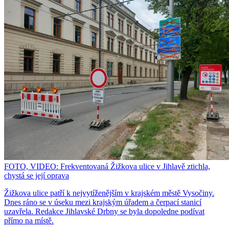
FOTO, VIDEO: Frekventovaná Žižkova ulice v Jihlavě ztichla,
chystá se její oprava
Žižkova ulice patří k nejvytíženějším v krajském městě Vysočiny.
Dnes ráno se v úseku mezi krajským úřadem a čerpací stanicí
uzavřela. Redakce Jihlavské Drbny se byla dopoledne podívat
přímo na místě.