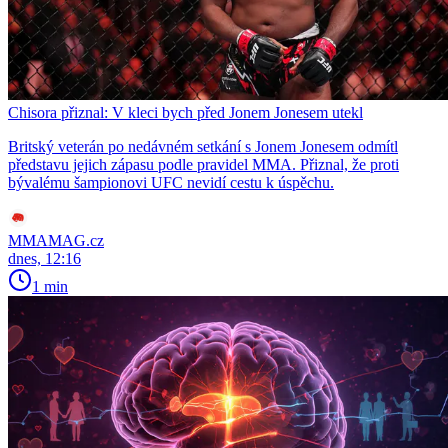
Chisora přiznal: V kleci bych před Jonem Jonesem utekl
Britský veterán po nedávném setkání s Jonem Jonesem odmítl
představu jejich zápasu podle pravidel MMA. Přiznal, že proti
bývalému šampionovi UFC nevidí cestu k úspěchu.
MMAMAG.cz
dnes, 12:16
1 min