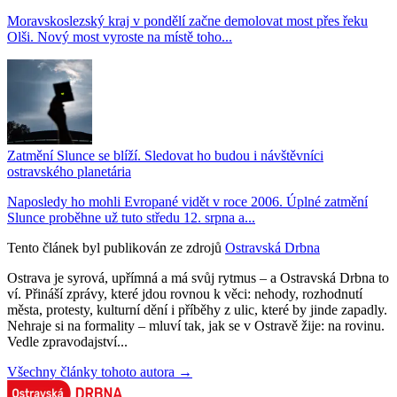
Moravskoslezský kraj v pondělí začne demolovat most přes řeku
Olši. Nový most vyroste na místě toho...
Zatmění Slunce se blíží. Sledovat ho budou i návštěvníci
ostravského planetária
Naposledy ho mohli Evropané vidět v roce 2006. Úplné zatmění
Slunce proběhne už tuto středu 12. srpna a...
Tento článek byl publikován ze zdrojů
Ostravská Drbna
Ostrava je syrová, upřímná a má svůj rytmus – a Ostravská Drbna to
ví. Přináší zprávy, které jdou rovnou k věci: nehody, rozhodnutí
města, protesty, kulturní dění i příběhy z ulic, které by jinde zapadly.
Nehraje si na formality – mluví tak, jak se v Ostravě žije: na rovinu.
Vedle zpravodajství...
Všechny články tohoto autora →