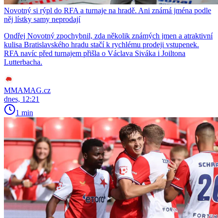
Novotný si rýpl do RFA a turnaje na hradě. Ani známá jména podle
něj lístky samy neprodají
Ondřej Novotný zpochybnil, zda několik známých jmen a atraktivní
kulisa Bratislavského hradu stačí k rychlému prodeji vstupenek.
RFA navíc před turnajem přišla o Václava Siváka i Joiltona
Lutterbacha.
MMAMAG.cz
dnes, 12:21
1 min