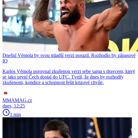
Dnešní Vémola by svou mladší verzi porazil. Rozhodlo by zápasové
IQ
Karlos Vémola porovnal zkušenou verzi sebe sama s dravcem, který
se jako první Čech dostal do UFC. Tvrdí, že dnes by rozhodly
zkušenosti, kondice a schopnost řešit krizové chvíle.
MMAMAG.cz
dnes, 12:25
1 min