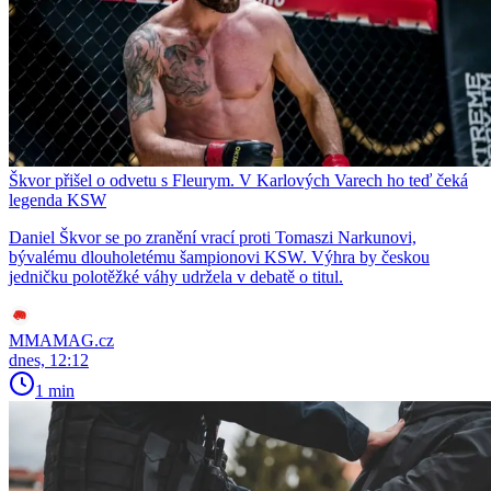
Škvor přišel o odvetu s Fleurym. V Karlových Varech ho teď čeká
legenda KSW
Daniel Škvor se po zranění vrací proti Tomaszi Narkunovi,
bývalému dlouholetému šampionovi KSW. Výhra by českou
jedničku polotěžké váhy udržela v debatě o titul.
MMAMAG.cz
dnes, 12:12
1 min