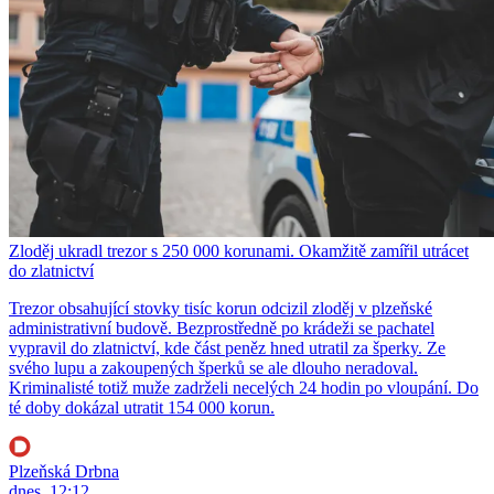
Zloděj ukradl trezor s 250 000 korunami. Okamžitě zamířil utrácet
do zlatnictví
Trezor obsahující stovky tisíc korun odcizil zloděj v plzeňské
administrativní budově. Bezprostředně po krádeži se pachatel
vypravil do zlatnictví, kde část peněz hned utratil za šperky. Ze
svého lupu a zakoupených šperků se ale dlouho neradoval.
Kriminalisté totiž muže zadrželi necelých 24 hodin po vloupání. Do
té doby dokázal utratit 154 000 korun.
Plzeňská Drbna
dnes, 12:12