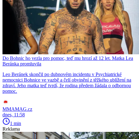
Do Bohnic ho vezla pro pomoc, teď mu hrozí až 12 let. Matka Lea
Beránka promluvila
Leo Beránek skončil po dubnovém incidentu v Psychiatrické
nemocnici Bohnice ve vazbě a čelí obvinění z těžkého ublížení na
zdraví. Jeho matka teď tvrdí, že rodina předem žádala o odbornou
pomoc.
MMAMAG.cz
dnes, 11:58
1 min
Reklama