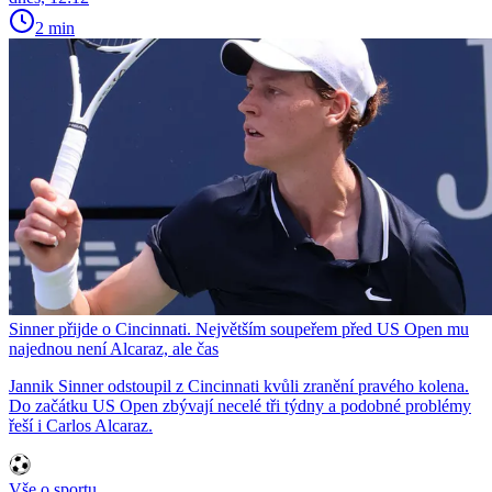
2 min
Sinner přijde o Cincinnati. Největším soupeřem před US Open mu
najednou není Alcaraz, ale čas
Jannik Sinner odstoupil z Cincinnati kvůli zranění pravého kolena.
Do začátku US Open zbývají necelé tři týdny a podobné problémy
řeší i Carlos Alcaraz.
Vše o sportu