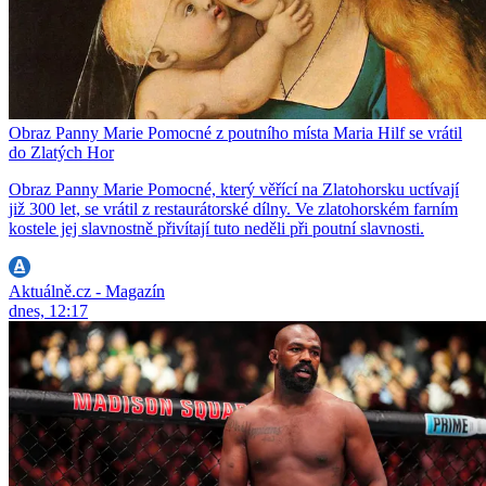
Obraz Panny Marie Pomocné z poutního místa Maria Hilf se vrátil
do Zlatých Hor
Obraz Panny Marie Pomocné, který věřící na Zlatohorsku uctívají
již 300 let, se vrátil z restaurátorské dílny. Ve zlatohorském farním
kostele jej slavnostně přivítají tuto neděli při poutní slavnosti.
Aktuálně.cz - Magazín
dnes, 12:17