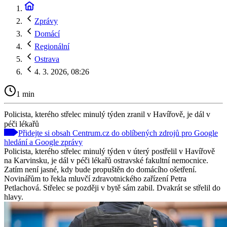
Zprávy
Domácí
Regionální
Ostrava
4. 3. 2026, 08:26
1 min
Policista, kterého střelec minulý týden zranil v Havířově, je dál v
péči lékařů
Přidejte si obsah Centrum.cz do oblíbených zdrojů pro Google
hledání a Google zprávy
Policista, kterého střelec minulý týden v úterý postřelil v Havířově
na Karvinsku, je dál v péči lékařů ostravské fakultní nemocnice.
Zatím není jasné, kdy bude propuštěn do domácího ošetření.
Novinářům to řekla mluvčí zdravotnického zařízení Petra
Petlachová. Střelec se později v bytě sám zabil. Dvakrát se střelil do
hlavy.