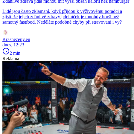
Zdánlivě zdravá jídla mohou mít vyšší obsah kalorií než hamburger
Lidé jsou často zklamaní, když přijdou k výživovému poradci a
zjistí, že jejich zdánlivě zdravý jídelníček je mnohdy horší než
samotný fastfood. Neděláte podobné chyby při stravovaní i vy?
Krasnezeny.eu
dnes, 12:23
2 min
Reklama