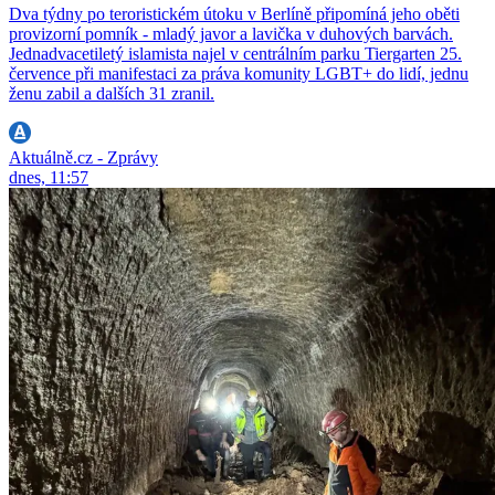
Dva týdny po teroristickém útoku v Berlíně připomíná jeho oběti
provizorní pomník - mladý javor a lavička v duhových barvách.
Jednadvacetiletý islamista najel v centrálním parku Tiergarten 25.
července při manifestaci za práva komunity LGBT+ do lidí, jednu
ženu zabil a dalších 31 zranil.
Aktuálně.cz - Zprávy
dnes, 11:57