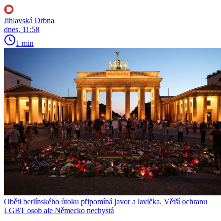
Jihlavská Drbna
dnes, 11:58
1 min
Oběti berlínského útoku připomíná javor a lavička. Větší ochranu
LGBT osob ale Německo nechystá