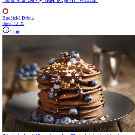
látkou. Síran železitý následně vytekl na vozovku.
Budějcká Drbna
dnes, 12:25
1 min