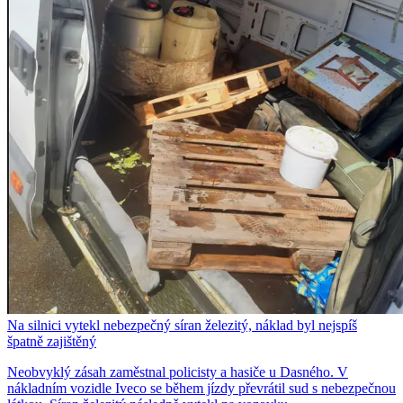
Na silnici vytekl nebezpečný síran železitý, náklad byl nejspíš
špatně zajištěný
Neobvyklý zásah zaměstnal policisty a hasiče u Dasného. V
nákladním vozidle Iveco se během jízdy převrátil sud s nebezpečnou