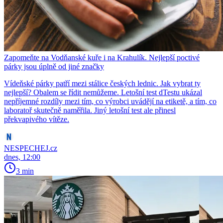
Zapomeňte na Vodňanské kuře i na Krahulík. Nejlepší poctivé
párky jsou úplně od jiné značky
Vídeňské párky patří mezi stálice českých lednic. Jak vybrat ty
nejlepší? Obalem se řídit nemůžeme. Letošní test dTestu ukázal
nepříjemné rozdíly mezi tím, co výrobci uvádějí na etiketě, a tím, co
laboratoř skutečně naměřila. Jiný letošní test ale přinesl
překvapivého vítěze.
NESPECHEJ.cz
dnes, 12:00
3 min