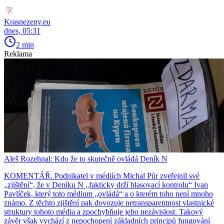
Krasnezeny.eu
dnes, 05:31
2 min
Reklama
Aleš Rozehnal: Kdo že to skutečně ovládá Deník N
KOMENTÁŘ. Podnikatel v médiích Michal Půr zveřejnil své
„zjištění“, že v Deníku N „fakticky drží hlasovací kontrolu“ Ivan
Pavlíček, který toto médium „ovládá“ a o kterém toho není mnoho
známo. Z těchto zjištění pak dovozuje netransparentnost vlastnické
struktury tohoto média a zpochybňuje jeho nezávislost. Takový
závěr však vychází z nepochopení základních principů fungování