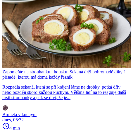
Zapomeňte na strouhanku i housku. Sekaná drží pohromadě díky 1
přísadě, kterou má doma každý řezník
Rozpadlá sekaná, která se při krájení láme na drobky, potká dřív
nebo později skoro každou kuchyni. Většina lidí na to reaguje další
hrstí strouhanky a pak se diví, že je...
Bruneta v kuchyni
dnes, 05:32
4 min