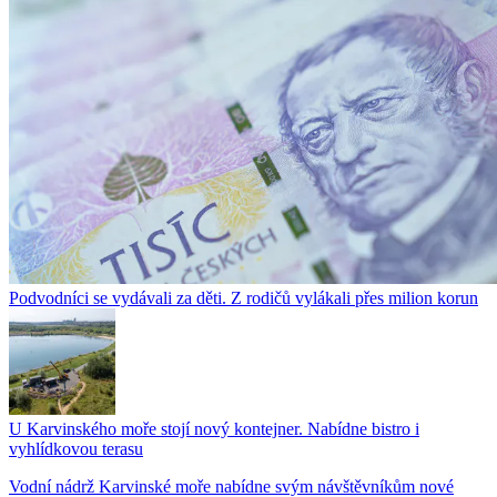
Podvodníci se vydávali za děti. Z rodičů vylákali přes milion korun
U Karvinského moře stojí nový kontejner. Nabídne bistro i
vyhlídkovou terasu
Vodní nádrž Karvinské moře nabídne svým návštěvníkům nové