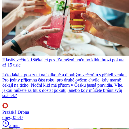
Hlasitý večírek i štěkající pes. Za rušení nočního klidu hrozí pokuta
až 15 tisíc
Léto láká k posezení na balkoně a dlouhým večerům s přáteli venku.
Pro jedny příjemná část roku, pro druhé ovšem chvíle, kdy marně
čekají na ticho. Noční klid má přitom v Česku jasná pravidla. Víte,
jakou můžete za hluk dostat pokutu, anebo kdy můžete bránit svůj
spánek?
Pražská Drbna
dnes, 05:47
2 min