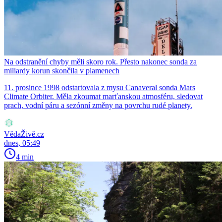
Na odstranění chyby měli skoro rok. Přesto nakonec sonda za
miliardy korun skončila v plamenech
11. prosince 1998 odstartovala z mysu Canaveral sonda Mars
Climate Orbiter. Měla zkoumat marťanskou atmosféru, sledovat
prach, vodní páru a sezónní změny na povrchu rudé planety.
VědaŽivě.cz
dnes, 05:49
4 min