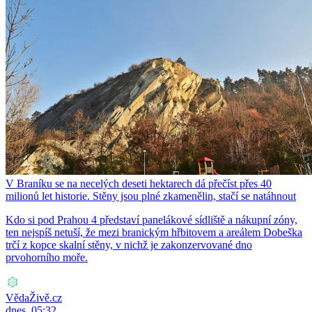
V Braníku se na necelých deseti hektarech dá přečíst přes 40
milionů let historie. Stěny jsou plné zkamenělin, stačí se natáhnout
Kdo si pod Prahou 4 představí panelákové sídliště a nákupní zóny,
ten nejspíš netuší, že mezi branickým hřbitovem a areálem Dobeška
trčí z kopce skalní stěny, v nichž je zakonzervované dno
prvohorního moře.
VědaŽivě.cz
dnes, 05:32