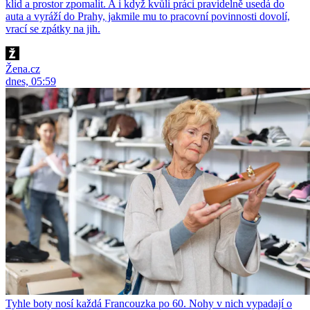
klid a prostor zpomalit. A i když kvůli práci pravidelně usedá do
auta a vyráží do Prahy, jakmile mu to pracovní povinnosti dovolí,
vrací se zpátky na jih.
Žena.cz
dnes, 05:59
Tyhle boty nosí každá Francouzka po 60. Nohy v nich vypadají o