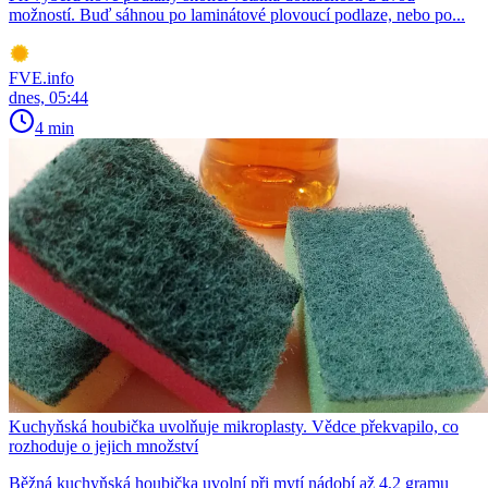
možností. Buď sáhnou po laminátové plovoucí podlaze, nebo po...
FVE.info
dnes, 05:44
4 min
Kuchyňská houbička uvolňuje mikroplasty. Vědce překvapilo, co
rozhoduje o jejich množství
Běžná kuchyňská houbička uvolní při mytí nádobí až 4,2 gramu