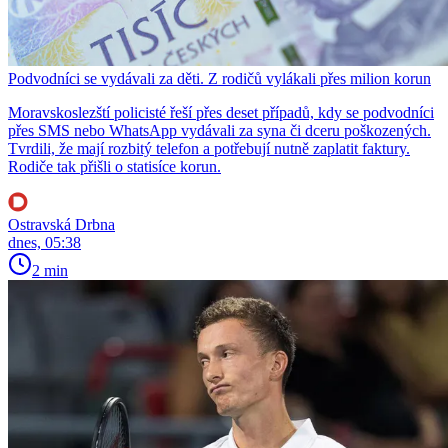
Podvodníci se vydávali za děti. Z rodičů vylákali přes milion korun
Moravskoslezští policisté řeší přes deset případů, kdy se podvodníci
přes SMS nebo WhatsApp vydávali za syna či dceru poškozených.
Tvrdili, že mají rozbitý telefon a potřebují nutně zaplatit faktury.
Rodiče tak přišli o statisíce korun.
Ostravská Drbna
dnes, 05:38
2 min