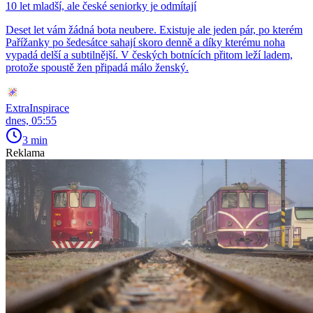
10 let mladší, ale české seniorky je odmítají
Deset let vám žádná bota neubere. Existuje ale jeden pár, po kterém
Pařížanky po šedesátce sahají skoro denně a díky kterému noha
vypadá delší a subtilnější. V českých botnících přitom leží ladem,
protože spoustě žen připadá málo ženský.
ExtraInspirace
dnes, 05:55
3 min
Reklama