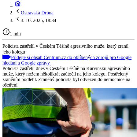
Ostravská Drbna
3. 10. 2025, 18:34
1 min
Policista zastřelil v Českém Těšíně agresivního muže, který zranil
jeho kolegu
Přidejte si obsah Centrum.cz do oblíbených zdrojů pro Google
hledání a Google zprávy
Policista zastřelil dnes v Českém Těšíně na Karvinsku agresivního
muže, který nožem několikrát zaútočil na jeho kolegu. Postřelený
zraněním podlehl. Zraněný policista byl odvezen do nemocnice na
ošetření.