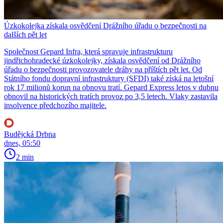
Úzkokolejka získala osvědčení Drážního úřadu o bezpečnosti na
dalších pět let
Společnost Gepard Infra, která spravuje infrastrukturu
jindřichohradecké úzkokolejky, získala osvědčení od Drážního
úřadu o bezpečnosti provozovatele dráhy na příštích pět let. Od
Státního fondu dopravní infrastruktury (SFDI) také získá na letošní
rok 17 milionů korun na obnovu tratí. Gepard Express letos v dubnu
obnovil na historických tratích provoz po 3,5 letech. Vlaky zastavila
insolvence předchozího majitele.
Budějcká Drbna
dnes, 05:50
2 min