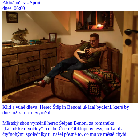
Aktuálně.cz - Sport
dnes, 06:00
Klid a vůně dřeva. Herec Štěpán Benoni ukázal bydlení, které by
dnes už za nic nevyměnil
Městský shon vyměnil herec Štěpán Benoni za romantiku
„kanadské divočiny“ na jihu Čech. Obklopený lesy, loukami a
čtyřnohými společníky tu našel přesně to, co mu ve městě chybí –