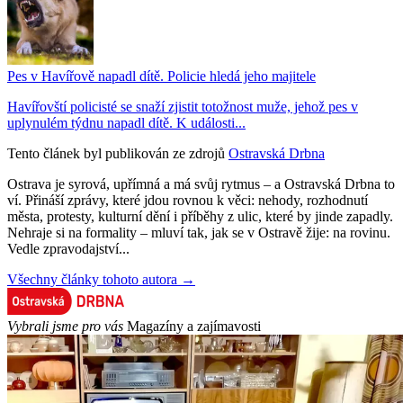
Pes v Havířově napadl dítě. Policie hledá jeho majitele
Havířovští policisté se snaží zjistit totožnost muže, jehož pes v
uplynulém týdnu napadl dítě. K události...
Tento článek byl publikován ze zdrojů
Ostravská Drbna
Ostrava je syrová, upřímná a má svůj rytmus – a Ostravská Drbna to
ví. Přináší zprávy, které jdou rovnou k věci: nehody, rozhodnutí
města, protesty, kulturní dění i příběhy z ulic, které by jinde zapadly.
Nehraje si na formality – mluví tak, jak se v Ostravě žije: na rovinu.
Vedle zpravodajství...
Všechny články tohoto autora →
Vybrali jsme pro vás
Magazíny a zajímavosti