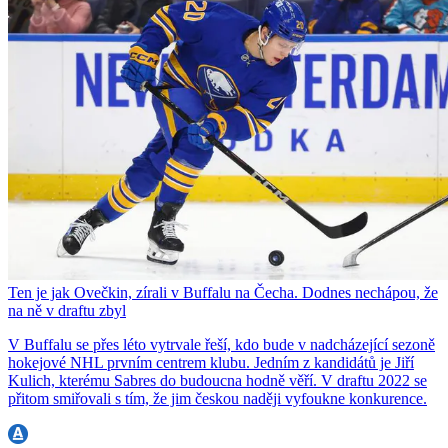
Ten je jak Ovečkin, zírali v Buffalu na Čecha. Dodnes nechápou, že
na ně v draftu zbyl
V Buffalu se přes léto vytrvale řeší, kdo bude v nadcházející sezoně
hokejové NHL prvním centrem klubu. Jedním z kandidátů je Jiří
Kulich, kterému Sabres do budoucna hodně věří. V draftu 2022 se
přitom smiřovali s tím, že jim českou naději vyfoukne konkurence.