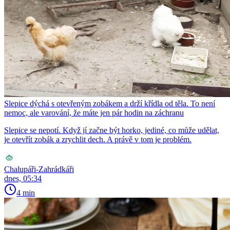
Slepice dýchá s otevřeným zobákem a drží křídla od těla. To není
nemoc, ale varování, že máte jen pár hodin na záchranu
Slepice se nepotí. Když jí začne být horko, jediné, co může udělat,
je otevřít zobák a zrychlit dech. A právě v tom je problém.
Chalupáři-Zahrádkáři
dnes, 05:34
4 min