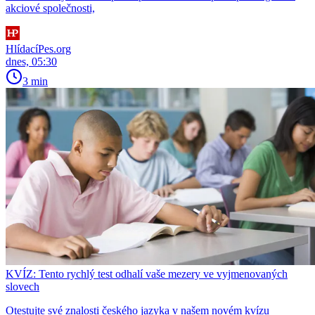
akciové společnosti,
HlídacíPes.org
dnes, 05:30
3 min
KVÍZ: Tento rychlý test odhalí vaše mezery ve vyjmenovaných
slovech
Otestujte své znalosti českého jazyka v našem novém kvízu