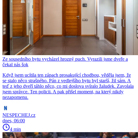
Ze sousedního bytu vycházel hrozný puch. Vyrazili jsme dveře a
čekal nás šok
Když jsem ucítila ten zápach prosakující chodbou, věděla jsem, že
se stalo něco strašného. Pán z vedlejšího bytu byl starší, žil sám. A
teď z jeho dveří táhlo něco, co mi doslova svíralo žaludek. Zavolala
jsem správce. Ten policii. A pak přišel moment, na který nikdy
nezapomenu.
NESPECHEJ.cz
dnes, 06:00
4 min