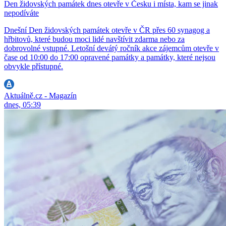
Den židovských památek dnes otevře v Česku i místa, kam se jinak
nepodíváte
Dnešní Den židovských památek otevře v ČR přes 60 synagog a
hřbitovů, které budou moci lidé navštívit zdarma nebo za
dobrovolné vstupné. Letošní devátý ročník akce zájemcům otevře v
čase od 10:00 do 17:00 opravené památky a památky, které nejsou
obvykle přístupné.
Aktuálně.cz - Magazín
dnes, 05:39