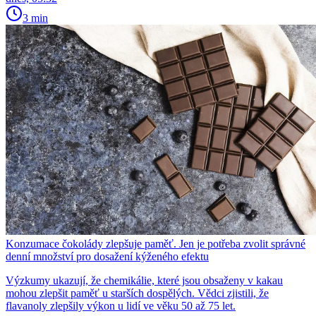
3 min
Konzumace čokolády zlepšuje paměť. Jen je potřeba zvolit správné
denní množství pro dosažení kýženého efektu
Výzkumy ukazují, že chemikálie, které jsou obsaženy v kakau
mohou zlepšit paměť u starších dospělých. Vědci zjistili, že
flavanoly zlepšily výkon u lidí ve věku 50 až 75 let.