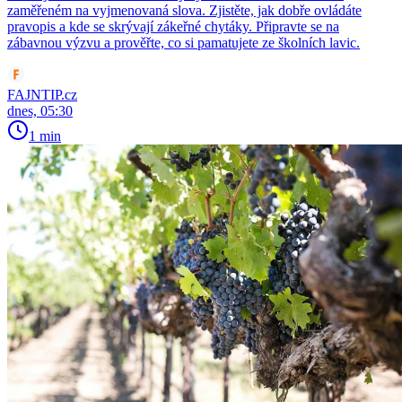
zaměřeném na vyjmenovaná slova. Zjistěte, jak dobře ovládáte
pravopis a kde se skrývají zákeřné chytáky. Připravte se na
zábavnou výzvu a prověřte, co si pamatujete ze školních lavic.
FAJNTIP.cz
dnes, 05:30
1 min