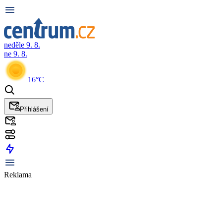
neděle 9. 8.
ne 9. 8.
16°C
Přihlášení
Reklama