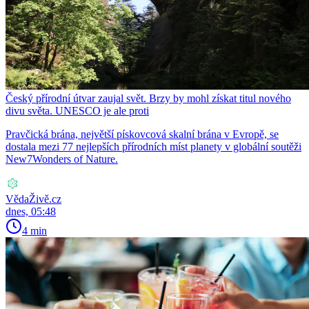
Český přírodní útvar zaujal svět. Brzy by mohl získat titul nového
divu světa. UNESCO je ale proti
Pravčická brána, největší pískovcová skalní brána v Evropě, se
dostala mezi 77 nejlepších přírodních míst planety v globální soutěži
New7Wonders of Nature.
VědaŽivě.cz
dnes, 05:48
4 min