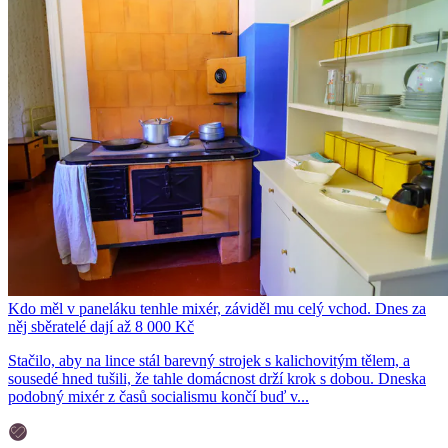
Kdo měl v paneláku tenhle mixér, záviděl mu celý vchod. Dnes za
něj sběratelé dají až 8 000 Kč
Stačilo, aby na lince stál barevný strojek s kalichovitým tělem, a
sousedé hned tušili, že tahle domácnost drží krok s dobou. Dneska
podobný mixér z časů socialismu končí buď v...