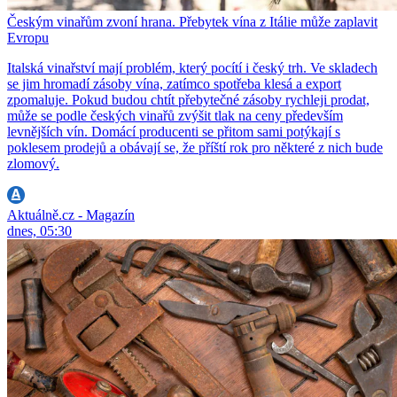
Českým vinařům zvoní hrana. Přebytek vína z Itálie může zaplavit
Evropu
Italská vinařství mají problém, který pocítí i český trh. Ve skladech
se jim hromadí zásoby vína, zatímco spotřeba klesá a export
zpomaluje. Pokud budou chtít přebytečné zásoby rychleji prodat,
může se podle českých vinařů zvýšit tlak na ceny především
levnějších vín. Domácí producenti se přitom sami potýkají s
poklesem prodejů a obávají se, že příští rok pro některé z nich bude
zlomový.
Aktuálně.cz - Magazín
dnes, 05:30