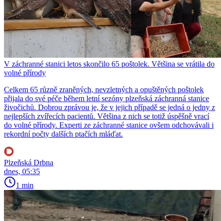
V záchranné stanici letos skončilo 65 poštolek. Většina se vrátila do
volné přírody
Celkem 65 různě zraněných, nevzletných a opuštěných poštolek
přijala do své péče během letní sezóny plzeňská záchranná stanice
živočichů. Dobrou zprávou je, že v jejich případě se jedná o jedny z
nejlepších zvířecích pacientů. Většina z nich se totiž úspěšně vrací
do volné přírody. Experti ze záchranné stanice ovšem odchovávali i
rekordní počty dalších ptačích mláďat.
Plzeňská Drbna
dnes, 05:35
1 min