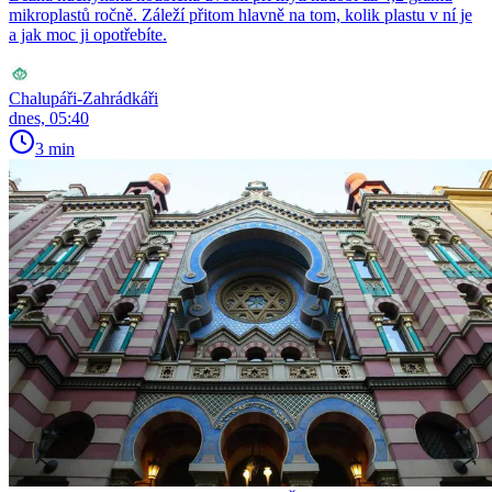
mikroplastů ročně. Záleží přitom hlavně na tom, kolik plastu v ní je
a jak moc ji opotřebíte.
Chalupáři-Zahrádkáři
dnes, 05:40
3 min