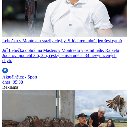
Lehečku v Montrealu srazily chyby. S Jódarem uhrál jen šest gamů
Jiří Lehečka dohrál na Masters v Montrealu v osmifinále. Rafaelu
Jódarovi podlehl 3:6, 3:6, český tenista udělal 34 nevynucených
chyb.
Aktuálně.cz - Sport
dnes, 05:38
Reklama