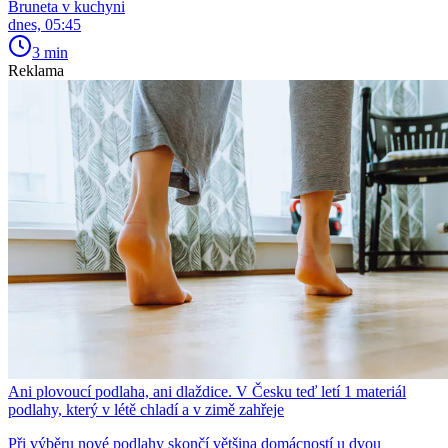
Bruneta v kuchyni
dnes, 05:45
3 min
Reklama
Ani plovoucí podlaha, ani dlaždice. V Česku teď letí 1 materiál
podlahy, který v létě chladí a v zimě zahřeje
Při výběru nové podlahy skončí většina domácností u dvou