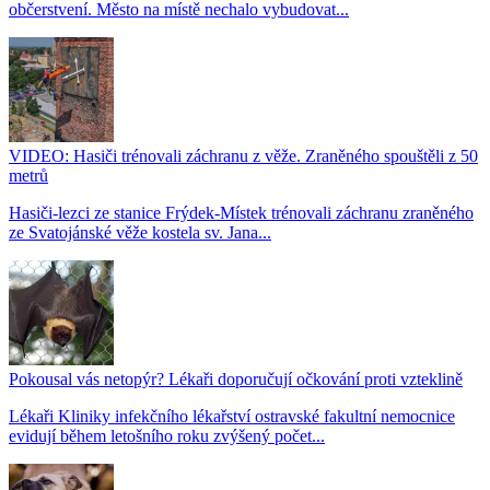
občerstvení. Město na místě nechalo vybudovat...
VIDEO: Hasiči trénovali záchranu z věže. Zraněného spouštěli z 50
metrů
Hasiči-lezci ze stanice Frýdek-Místek trénovali záchranu zraněného
ze Svatojánské věže kostela sv. Jana...
Pokousal vás netopýr? Lékaři doporučují očkování proti vzteklině
Lékaři Kliniky infekčního lékařství ostravské fakultní nemocnice
evidují během letošního roku zvýšený počet...