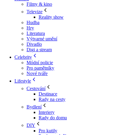
Filmy & kino
Televize
Reality show
Hudba
Hry
Literatura
Výtvarné umění
Divadlo
Digi a stream
Celebrity
Módní policie
Pro pamětníky
Nové tváře
Lifestyle
Cestování
Destinace
Rady na cesty
Bydlení
Interiery
Rady do domu
DIY
Pro kutily