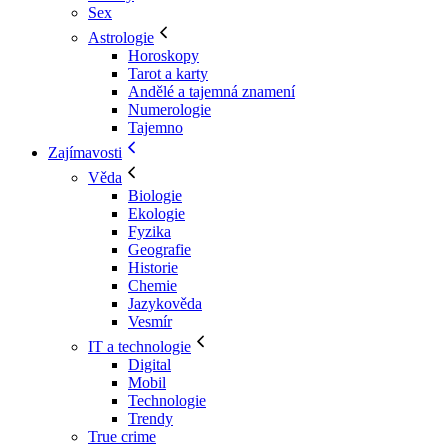
Sex
Astrologie
Horoskopy
Tarot a karty
Andělé a tajemná znamení
Numerologie
Tajemno
Zajímavosti
Věda
Biologie
Ekologie
Fyzika
Geografie
Historie
Chemie
Jazykověda
Vesmír
IT a technologie
Digital
Mobil
Technologie
Trendy
True crime