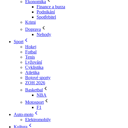
Ekonomika
Finance a burza
Podnikání
Spotřebitel
Krimi
Doprava
Nehody
Sport
Hokej
Fotbal
Tenis
Lyžování
Cyklistika
Atletika
Bojové sporty
ZOH 2026
Basketbal
NBA
Motosport
F1
Auto-moto
Elektromobily
Kultura