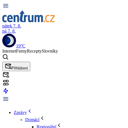
pátek 7. 8.
pá 7. 8.
19°C
Internet
Firmy
Recepty
Slovníky
Přihlášení
Zprávy
Domácí
Regionální