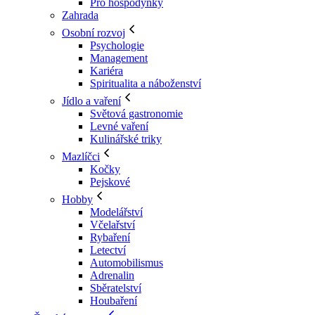
Pro hospodyňky
Zahrada
Osobní rozvoj
Psychologie
Management
Kariéra
Spiritualita a náboženství
Jídlo a vaření
Světová gastronomie
Levné vaření
Kulinářské triky
Mazlíčci
Kočky
Pejskové
Hobby
Modelářství
Včelařství
Rybaření
Letectví
Automobilismus
Adrenalin
Sběratelství
Houbaření