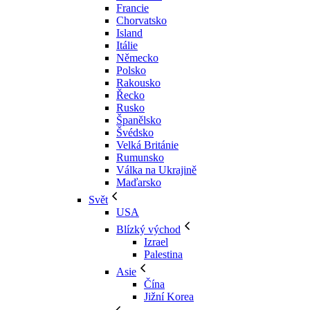
Francie
Chorvatsko
Island
Itálie
Německo
Polsko
Rakousko
Řecko
Rusko
Španělsko
Švédsko
Velká Británie
Rumunsko
Válka na Ukrajině
Maďarsko
Svět
USA
Blízký východ
Izrael
Palestina
Asie
Čína
Jižní Korea