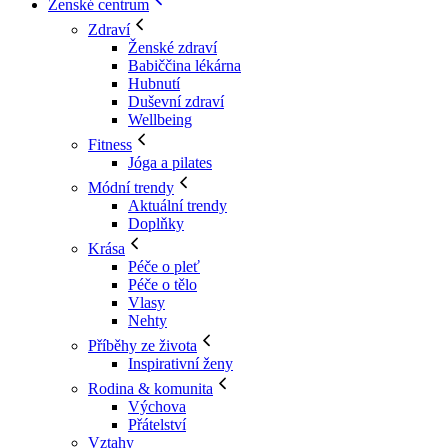
Ženské centrum
Zdraví
Ženské zdraví
Babiččina lékárna
Hubnutí
Duševní zdraví
Wellbeing
Fitness
Jóga a pilates
Módní trendy
Aktuální trendy
Doplňky
Krása
Péče o pleť
Péče o tělo
Vlasy
Nehty
Příběhy ze života
Inspirativní ženy
Rodina & komunita
Výchova
Přátelství
Vztahy