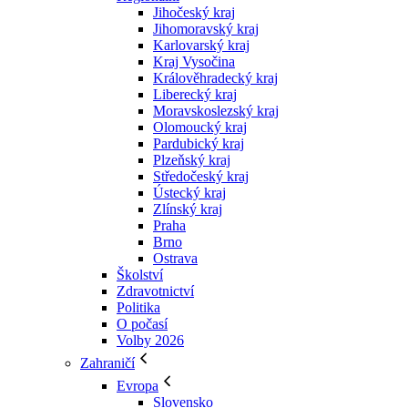
Jihočeský kraj
Jihomoravský kraj
Karlovarský kraj
Kraj Vysočina
Králověhradecký kraj
Liberecký kraj
Moravskoslezský kraj
Olomoucký kraj
Pardubický kraj
Plzeňský kraj
Středočeský kraj
Ústecký kraj
Zlínský kraj
Praha
Brno
Ostrava
Školství
Zdravotnictví
Politika
O počasí
Volby 2026
Zahraničí
Evropa
Slovensko