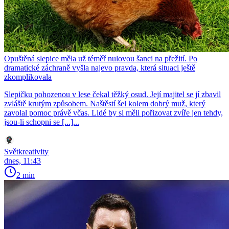
Opuštěná slepice měla už téměř nulovou šanci na přežití. Po
dramatické záchraně vyšla najevo pravda, která situaci ještě
zkomplikovala
Slepičku pohozenou v lese čekal těžký osud. Její majitel se jí zbavil
zvláště krutým způsobem. Naštěstí šel kolem dobrý muž, který
zavolal pomoc právě včas. Lidé by si měli pořizovat zvíře jen tehdy,
jsou-li schopni se [...]...
Světkreativity
dnes, 11:43
2 min