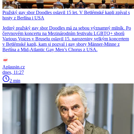
Pražský gay sbor Doodles oslavil 15 let. V Betlémské kapli zpíval s
hosty z Berlína i USA
Jediný pražský gay sbor Doodles má za sebou významný milník. Po
červnovém koncertu na Mezinárodním festivalu LGBTQ+ sborů
Various Voices v Bruselu oslavil 15. narozeniny velkým koncertem
v Betlémské kapli, kam si pozval i gay sbory Männer-Minne z
Berlína a Mid-Atlantic Gay Men’s Chorus z USA.
Aplausin.cz
dnes, 11:27
2 min