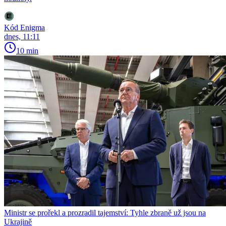
Kód Enigma
dnes, 11:11
10 min
Ministr se prořekl a prozradil tajemství: Tyhle zbraně už jsou na
Ukrajině