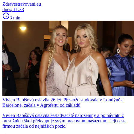
Zdravestravovani.eu
dnes, 11:33
3 min
Vivien Babišová oslavila 26 let. Přestože studovala v Londýně a
Barceloně, začala v Agrofertu od základů
Vivien Babišová oslavila šestadvacáté narozeniny a po návratu z
prestižních škol překvapuje svým pracovním nasazením. Její cesta
firmou začala od nejnižších pozic.