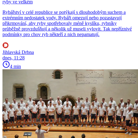
ryby ve velkém
Rybářství v celé republice se potýkají s dlouhodobým suchem a
extrémním nedostatek vody. Rybáři omezují nebo pozastavují
přikrmování, aby ryby spotřebovaly méně kyslíku, rybníky
průběžně provzdušňují a několik už museli vylovit. Tak nepříznivé
podmínky pro chov ryb někteří z nich nepamatují.
Jihlavská Drbna
dnes, 11:28
4 min