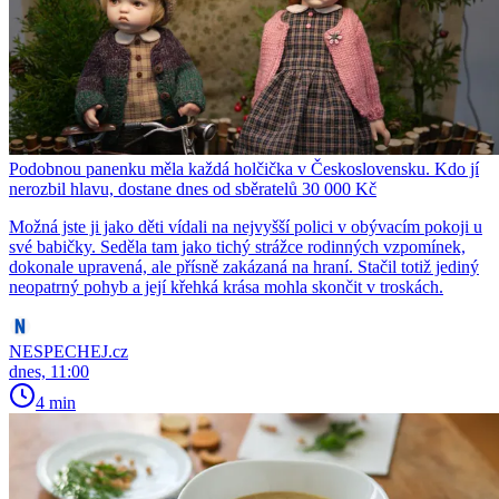
Podobnou panenku měla každá holčička v Československu. Kdo jí
nerozbil hlavu, dostane dnes od sběratelů 30 000 Kč
Možná jste ji jako děti vídali na nejvyšší polici v obývacím pokoji u
své babičky. Seděla tam jako tichý strážce rodinných vzpomínek,
dokonale upravená, ale přísně zakázaná na hraní. Stačil totiž jediný
neopatrný pohyb a její křehká krása mohla skončit v troskách.
NESPECHEJ.cz
dnes, 11:00
4 min