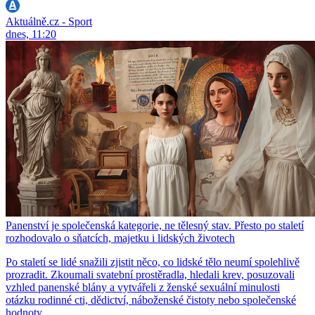
Aktuálně.cz - Sport
dnes, 11:20
Panenství je společenská kategorie, ne tělesný stav. Přesto po staletí
rozhodovalo o sňatcích, majetku i lidských životech
Po staletí se lidé snažili zjistit něco, co lidské tělo neumí spolehlivě
prozradit. Zkoumali svatební prostěradla, hledali krev, posuzovali
vzhled panenské blány a vytvářeli z ženské sexuální minulosti
otázku rodinné cti, dědictví, náboženské čistoty nebo společenské
hodnoty.