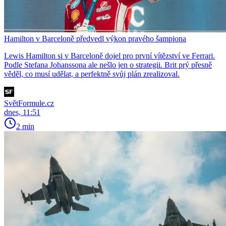
Hamilton v Barceloně předvedl výkon pravého šampiona
Lewis Hamilton si v Barceloně dojel pro první vítězství ve Ferrari.
Podle Stefana Johanssona ale nešlo jen o strategii. Brit prý přesně
věděl, co musí udělat, a perfektně svůj plán zrealizoval.
SvětFormule.cz
dnes, 11:51
2 min