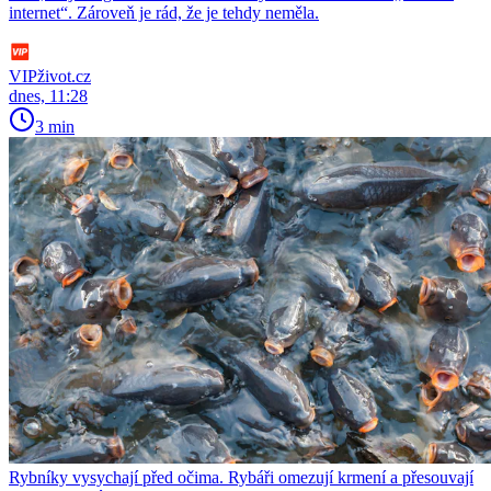
internet“. Zároveň je rád, že je tehdy neměla.
VIPživot.cz
dnes, 11:28
3 min
Rybníky vysychají před očima. Rybáři omezují krmení a přesouvají