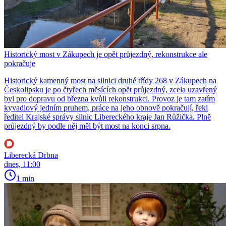
Historický most v Zákupech je opět průjezdný, rekonstrukce ale
pokračuje
Historický kamenný most na silnici druhé třídy 268 v Zákupech na
Českolipsku je po čtyřech měsících opět průjezdný, zcela uzavřený
byl pro dopravu od března kvůli rekonstrukci. Provoz je tam zatím
kyvadlový jedním pruhem, práce na jeho obnově pokračují, řekl
ředitel Krajské správy silnic Libereckého kraje Jan Růžička. Plně
průjezdný by podle něj měl být most na konci srpna.
Liberecká Drbna
dnes, 11:00
1 min