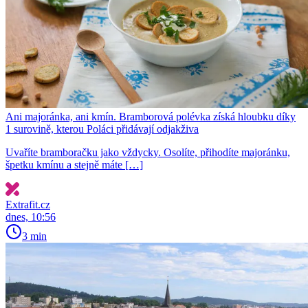
Ani majoránka, ani kmín. Bramborová polévka získá hloubku díky
1 surovině, kterou Poláci přidávají odjakživa
Uvaříte bramboračku jako vždycky. Osolíte, přihodíte majoránku,
špetku kmínu a stejně máte […]
Extrafit.cz
dnes, 10:56
3 min