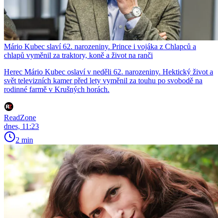
Mário Kubec slaví 62. narozeniny. Prince i vojáka z Chlapců a
chlapů vyměnil za traktory, koně a život na ranči
Herec Mário Kubec oslaví v neděli 62. narozeniny. Hektický život a
svět televizních kamer před lety vyměnil za touhu po svobodě na
rodinné farmě v Krušných horách.
ReadZone
dnes, 11:23
2 min