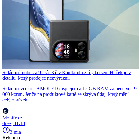
Skládací mobil za 9 tisíc Kč v Kauflandu zní jako sen. Háček je v
detailu, který prodejce nezvýraznil
Skládací véčko s AMOLED displejem a 12 GB RAM za necelých 9
000 korun. Jenže na produktové kartě se skrývá údaj, který mění
celý obrázek.
Mobify.cz
dnes, 11:38
3 min
Reklama