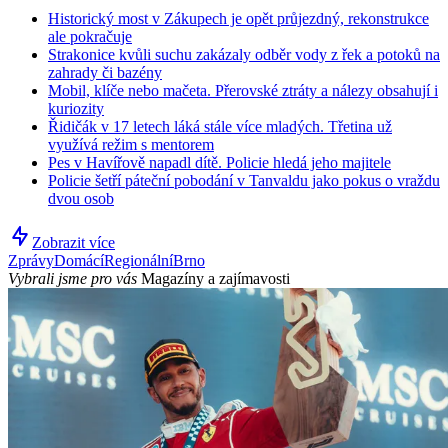
Historický most v Zákupech je opět průjezdný, rekonstrukce
ale pokračuje
Strakonice kvůli suchu zakázaly odběr vody z řek a potoků na
zahrady či bazény
Mobil, klíče nebo mačeta. Přerovské ztráty a nálezy obsahují i
kuriozity
Řidičák v 17 letech láká stále více mladých. Třetina už
využívá režim s mentorem
Pes v Havířově napadl dítě. Policie hledá jeho majitele
Policie šetří páteční pobodání v Tanvaldu jako pokus o vraždu
dvou osob
Zobrazit více
Zprávy
Domácí
Regionální
Brno
Vybrali jsme pro vás
Magazíny a zajímavosti