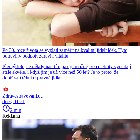
Po 30. roce života se vyplatí zaměřit na kvalitní jídelníček. Tyto
potraviny podpoří zdraví i vitalitu
Přemýšleli jste někdy nad tím, jak je možné, že celebrity vypadají
stále skvěle, i když jim je už více než 50 let? Je to proto, že
dopřávají tělu ta správná jídla.
Zdravestravovani.eu
dnes, 11:21
2 min
Reklama