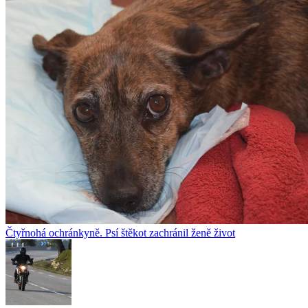
Čtyřnohá ochránkyně. Psí štěkot zachránil ženě život