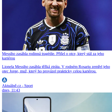
Messiho zasáhla rodinná tragédie. Přišel o otce, který stál za jeho
kariérou
Lionela Messiho zasáhla těžká ztráta. V rodném Rosariu zemřel jeho
otec Jorge, muž, který ho provázel prakticky celou kariérou.
Aktuálně.cz - Sport
dnes, 11:43