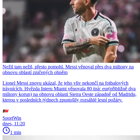
Nežil tam nežil, přesto pomohl. Messi věnoval přes dva miliony na
obnovu oblastí zničených ohněm
Lionel Messi znovu ukázal, že jeho vliv nekončí na fotbalových
trávnících. Hvězda Interu Miami věnovala 80 tisíc eur(přibližně dva
miliony korun) na obnovu oblasti Sierra Oeste západně od Madridu,
kterou v posledních týdnech zpustošily rozsáhlé lesní požáry.
SportWin
dnes, 11:20
1 min