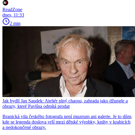
ReadZone
dnes, 11:33
2 min
Jak bydlí Jan Saudek: Ateliér plný chaosu, zahrada jako džungle a
obrazy, které Pavlína odmítá prodat
Branická vila českého fotografa není muzeum ani galerie. Je to dům,
kde se legenda doslova vrší mezi dětské výrobky, knihy v krabicích
a nedokončené obrazy.