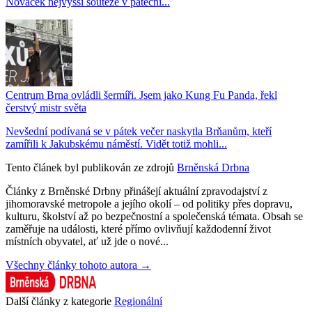
Nováček nejvyšší soutěže v páteční...
Centrum Brna ovládli šermíři. Jsem jako Kung Fu Panda, řekl
čerstvý mistr světa
Nevšední podívaná se v pátek večer naskytla Brňanům, kteří
zamířili k Jakubskému náměstí. Vidět totiž mohli...
Tento článek byl publikován ze zdrojů
Brněnská Drbna
Články z Brněnské Drbny přinášejí aktuální zpravodajství z
jihomoravské metropole a jejího okolí – od politiky přes dopravu,
kulturu, školství až po bezpečnostní a společenská témata. Obsah se
zaměřuje na události, které přímo ovlivňují každodenní život
místních obyvatel, ať už jde o nové...
Všechny články tohoto autora →
Další články z kategorie
Regionální