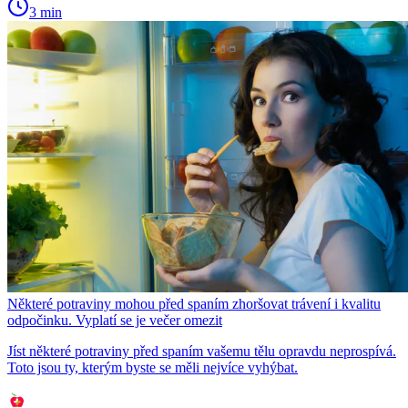
3 min
Některé potraviny mohou před spaním zhoršovat trávení i kvalitu
odpočinku. Vyplatí se je večer omezit
Jíst některé potraviny před spaním vašemu tělu opravdu neprospívá.
Toto jsou ty, kterým byste se měli nejvíce vyhýbat.