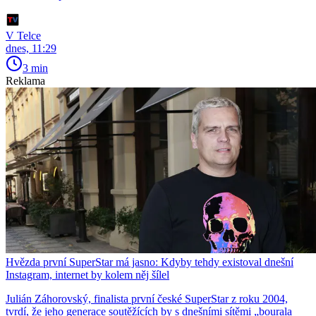
V Telce
dnes, 11:29
3 min
Reklama
Hvězda první SuperStar má jasno: Kdyby tehdy existoval dnešní
Instagram, internet by kolem něj šílel
Julián Záhorovský, finalista první české SuperStar z roku 2004,
tvrdí, že jeho generace soutěžících by s dnešními sítěmi „bourala