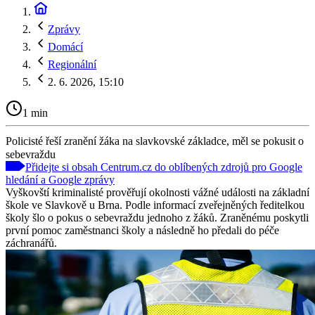
Zprávy
Domácí
Regionální
2. 6. 2026, 15:10
1 min
Policisté řeší zranění žáka na slavkovské základce, měl se pokusit o
sebevraždu
Přidejte si obsah Centrum.cz do oblíbených zdrojů pro Google
hledání a Google zprávy
Vyškovští kriminalisté prověřují okolnosti vážné události na základní
škole ve Slavkově u Brna. Podle informací zveřejněných ředitelkou
školy šlo o pokus o sebevraždu jednoho z žáků. Zraněnému poskytli
první pomoc zaměstnanci školy a následně ho předali do péče
záchranářů.