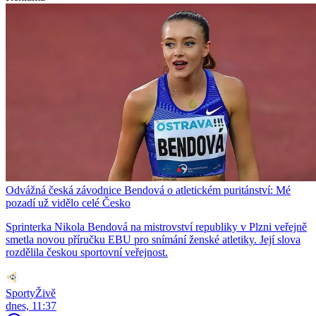
Odvážná česká závodnice Bendová o atletickém puritánství: Mé
pozadí už vidělo celé Česko
Sprinterka Nikola Bendová na mistrovství republiky v Plzni veřejně
smetla novou příručku EBU pro snímání ženské atletiky. Její slova
rozdělila českou sportovní veřejnost.
SportyŽivě
dnes, 11:37