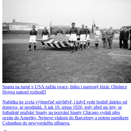
Sparta na turné v USA zažila ovace, bitku i naprostý bizár. Obránce
Hojera nakopl rozhodčí
Nabídka ke zcela výjimečné návštěvě, i když vede hodně daleko od
domova, se neodmítá. A tak 10. srpna 1926, tedy před sto lety, se
fotbalisté pražské Sparty na pozvání Sparty Chicago vydali přes
oceán do Ameriky. Nejprve vlakem do Barcelony a potom parníkem
Columbus do newyorského přístavu.