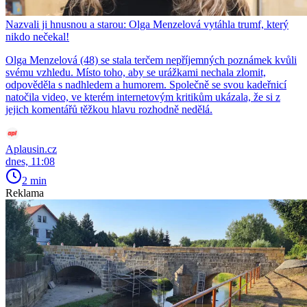
Nazvali ji hnusnou a starou: Olga Menzelová vytáhla trumf, který
nikdo nečekal!
Olga Menzelová (48) se stala terčem nepříjemných poznámek kvůli
svému vzhledu. Místo toho, aby se urážkami nechala zlomit,
odpověděla s nadhledem a humorem. Společně se svou kadeřnicí
natočila video, ve kterém internetovým kritikům ukázala, že si z
jejich komentářů těžkou hlavu rozhodně nedělá.
Aplausin.cz
dnes, 11:08
2 min
Reklama