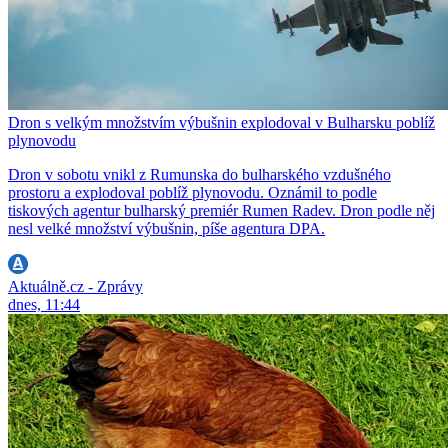
Dron s velkým množstvím výbušnin explodoval v Bulharsku poblíž
plynovodu
Dron v sobotu vnikl z Rumunska do bulharského vzdušného
prostoru a explodoval poblíž plynovodu. Oznámil to podle
tiskových agentur bulharský premiér Rumen Radev. Dron podle něj
nesl velké množství výbušnin, píše agentura DPA.
Aktuálně.cz - Zprávy
dnes, 11:44