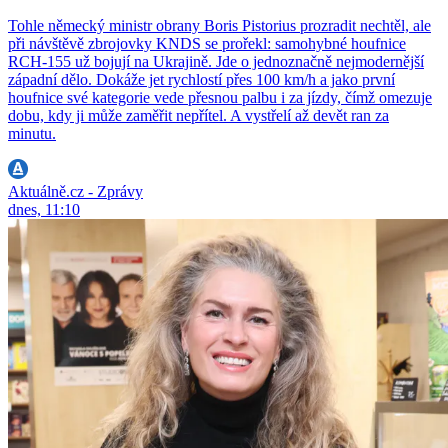
Tohle německý ministr obrany Boris Pistorius prozradit nechtěl, ale
při návštěvě zbrojovky KNDS se prořekl: samohybné houfnice
RCH-155 už bojují na Ukrajině. Jde o jednoznačně nejmodernější
západní dělo. Dokáže jet rychlostí přes 100 km/h a jako první
houfnice své kategorie vede přesnou palbu i za jízdy, čímž omezuje
dobu, kdy ji může zaměřit nepřítel. A vystřelí až devět ran za
minutu.
Aktuálně.cz - Zprávy
dnes, 11:10