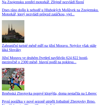
Na Znojemsku zemřel motorkář. Zřejmě nezvládl řízení
Dnes ráno došlo k nehodě u Hlubokých Mošůvek na Znojemsku.
Motorkář, který nezvládl průjezd zatáčkou, vjel...
Zahraniční turisté méně míří na jižní Moravu. Nejvíce však stále
láká Slováky
Jižní Moravu ve druhém čtvrtletí navštívilo 624 822 hostů,
meziročně o 2300 méně, hlavní podíl na poklesu...
Brněnská Zbrojovka poprvé klopýtla, doma nestačila na Liberec
První porážku v nové sezoně utrpěli fotbalisté Zbrojovky Brno.