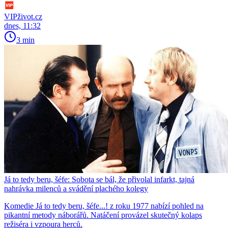
VIPživot.cz
dnes, 11:32
3 min
Já to tedy beru, šéfe: Sobota se bál, že přivolal infarkt, tajná
nahrávka milenců a svádění plachého kolegy
Komedie Já to tedy beru, šéfe...! z roku 1977 nabízí pohled na
pikantní metody náborářů. Natáčení provázel skutečný kolaps
režiséra i vzpoura herců.