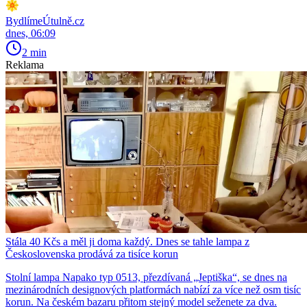
BydlímeÚtulně.cz
dnes, 06:09
2 min
Reklama
Stála 40 Kčs a měl ji doma každý. Dnes se tahle lampa z
Československa prodává za tisíce korun
Stolní lampa Napako typ 0513, přezdívaná „Jeptiška“, se dnes na
mezinárodních designových platformách nabízí za více než osm tisíc
korun. Na českém bazaru přitom stejný model seženete za dva.