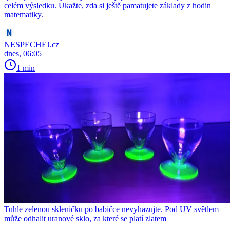
celém výsledku. Ukažte, zda si ještě pamatujete základy z hodin
matematiky.
NESPECHEJ.cz
dnes, 06:05
1 min
Tuhle zelenou skleničku po babičce nevyhazujte. Pod UV světlem
může odhalit uranové sklo, za které se platí zlatem