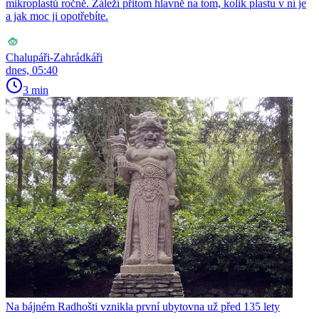
mikroplastů ročně. Záleží přitom hlavně na tom, kolik plastu v ní je
a jak moc ji opotřebíte.
Chalupáři-Zahrádkáři
dnes, 05:40
3 min
Na bájném Radhošti vznikla první ubytovna už před 135 lety