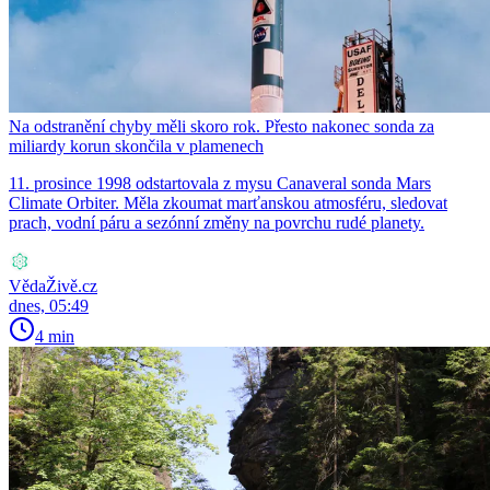
Na odstranění chyby měli skoro rok. Přesto nakonec sonda za
miliardy korun skončila v plamenech
11. prosince 1998 odstartovala z mysu Canaveral sonda Mars
Climate Orbiter. Měla zkoumat marťanskou atmosféru, sledovat
prach, vodní páru a sezónní změny na povrchu rudé planety.
VědaŽivě.cz
dnes, 05:49
4 min