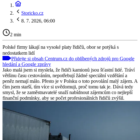
Storicko.cz
8. 7. 2026, 06:00
2 min
Polské firmy lákají na vysoké platy řidičů, obor se potýká s
nedostatkem lidí
Přidejte si obsah Centrum.cz do oblíbených zdrojů pro Google
hledání a Google zprávy
Jako malá jsem si myslela, že řidiči kamionů jsou šťastní lidé. Tráví
většinu času cestováním, nepotřebují žádné speciální vzdělání a
peněz nemají málo. Přesto je v Polsku o toto povolání malý zájem. A
čím jsem starší, tím více si uvědomuji, proč tomu tak je. Dává tedy
smysl, že se zaměstnavatelé snaží nabídnout zájemcům co nejlepší
finanční podmínky, aby se počet profesionálních řidičů zvýšil.