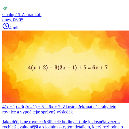
Chalupáři-Zahrádkáři
dnes, 06:05
4 min
4(x + 2) - 3(2x - 1) + 5 = 6x + 7: Zkuste překonat nástrahy této
rovnice a vypočítejte správný výsledek
Jako děti jsme rovnice řešili celé hodiny. Tohle je dospělá verze -
rychlejší, záludnější a s jedním skrytým detailem, který rozhodne o