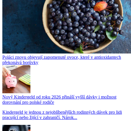
Poláci znovu objevují zapomenuté ovoce, které v antioxidantech
překonává borůvky
Nový Kindergeld od roku 2026 přináší vyšší dávky i možnost
dorovnání pro polské rodiče
Kindergeld je jednou z nejoblíbenějších rodinných dávek pro lidi
pracující nebo žijící v zahraničí. Nárok...