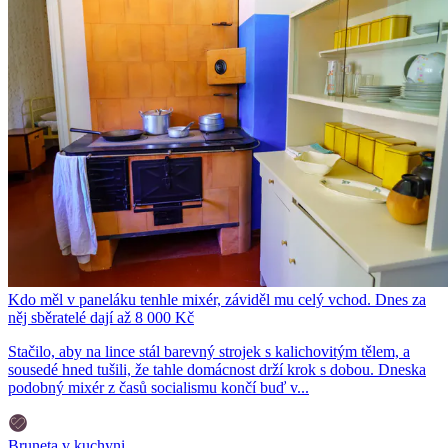
Kdo měl v paneláku tenhle mixér, záviděl mu celý vchod. Dnes za
něj sběratelé dají až 8 000 Kč
Stačilo, aby na lince stál barevný strojek s kalichovitým tělem, a
sousedé hned tušili, že tahle domácnost drží krok s dobou. Dneska
podobný mixér z časů socialismu končí buď v...
Bruneta v kuchyni