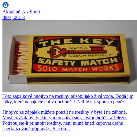
Aktuálně.cz - Sport
dnes, 06:18
Toto zápalkové hnojivo na rostliny působí jako živá voda. Dodá jim
látky, které nenajdete ani v obchodě. Ušetříte tak spoustu peněz
Hnojivo ze zápalek můžete použít na rostliny v bytě i na záhoně.
Musí to však být ty, kterým prospívá síra, fosfor, hořčík a železo.
Potřebujete-li přihnojit rostliny, není nutné hned kupovat drahé
specializované přípravky. Stačí se...