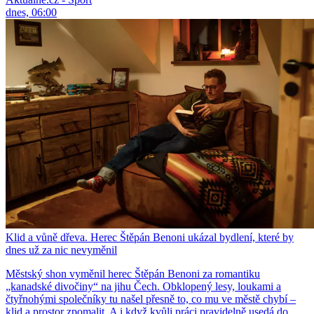
dnes, 06:00
Klid a vůně dřeva. Herec Štěpán Benoni ukázal bydlení, které by
dnes už za nic nevyměnil
Městský shon vyměnil herec Štěpán Benoni za romantiku
„kanadské divočiny“ na jihu Čech. Obklopený lesy, loukami a
čtyřnohými společníky tu našel přesně to, co mu ve městě chybí –
klid a prostor zpomalit. A i když kvůli práci pravidelně usedá do