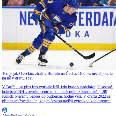
Ten je jak Ovečkin, zírali v Buffalu na Čecha. Dodnes nechápou, že
na ně v draftu zbyl
V Buffalu se přes léto vytrvale řeší, kdo bude v nadcházející sezoně
hokejové NHL prvním centrem klubu. Jedním z kandidátů je Jiří
Kulich, kterému Sabres do budoucna hodně věří. V draftu 2022 se
přitom smiřovali s tím, že jim českou naději vyfoukne konkurence.
Aktuálně.cz - Sport