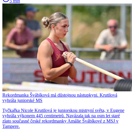
5 min
Rekordmanka Švábíková má důstojnou nástupkyni. Krutilová
vyhrála juniorské MS
Tyčkařka Nicole Krutilová je juniorskou mistryní světa, v Eugene
vyhrála výkonem 445 centimetrů. Navázala tak na osm let staré
zlato současné české rekordmanky Amálie Švábíkové z MSJ v
Tampere.