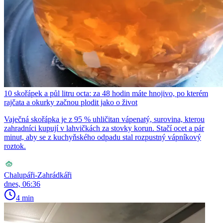
10 skořápek a půl litru octa: za 48 hodin máte hnojivo, po kterém
rajčata a okurky začnou plodit jako o život
Vaječná skořápka je z 95 % uhličitan vápenatý, surovina, kterou
zahradníci kupují v lahvičkách za stovky korun. Stačí ocet a pár
minut, aby se z kuchyňského odpadu stal rozpustný vápníkový
roztok.
Chalupáři-Zahrádkáři
dnes, 06:36
4 min