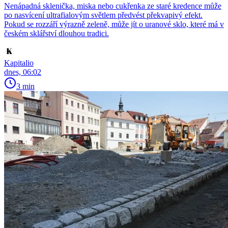
Nenápadná sklenička, miska nebo cukřenka ze staré kredence může
po nasvícení ultrafialovým světlem předvést překvapivý efekt.
Pokud se rozzáří výrazně zeleně, může jít o uranové sklo, které má v
českém sklářství dlouhou tradici.
Kapitalio
dnes, 06:02
3 min