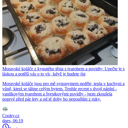
Moravské koláče z kynutého těsta s tvarohem a povidly: Upečte je s
láskou a potěší vás o to víc, když je budete jíst
Moravské koláče jsou pro mě synonymem neděle, tepla v kuchyni a
vůně, která se táhne celým bytem. Tenhle recept s dvojí náplní -
vanilkovým tvarohem a švestkovými povidly - jsem zkoušela
poprvé před pár lety a od té doby ho nepouštím z ruky.
Cooky.cz
dnes, 06:19