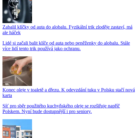
Zabalil klíčky od auta do alobalu. Fyzikální trik zloděje zastaví, má
ale háček
Lidé si začali balit klíče od auta nebo peněženky do alobalu. Stále
více lidí tento trik používá jako ochranu.
Konec oleje v toaletě a dřezu. K odevzdání tuku v Polsku stačí nová
karta
Síť pro sběr použitého kuchyňského oleje se rozšiřuje napříč
Polskem. Nyní bude dostupnější i pro seniory.