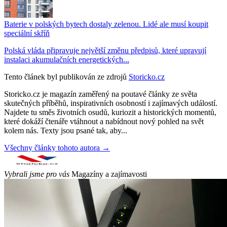
Baterie v polských bytech dostaly zelenou. Lidé ale musí koupit
speciální skříň
Polská vláda připravuje největší změnu předpisů, které upravují
instalaci akumulačních energetických...
Tento článek byl publikován ze zdrojů
Storicko.cz
Storicko.cz je magazín zaměřený na poutavé články ze světa
skutečných příběhů, inspirativních osobností i zajímavých událostí.
Najdete tu směs životních osudů, kuriozit a historických momentů,
které dokáží čtenáře vtáhnout a nabídnout nový pohled na svět
kolem nás. Texty jsou psané tak, aby...
Všechny články tohoto autora →
Vybrali jsme pro vás
Magazíny a zajímavosti