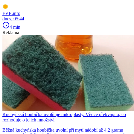
FVE.info
dnes, 05:44
4 min
Reklama
Kuchyňská houbička uvolňuje mikroplasty. Vědce překvapilo, co
rozhoduje o jejich množství
Běžná kuchyňská houbička uvolní při mytí nádobí až 4,2 gramu