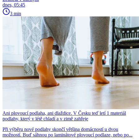
dnes, 05:45
3 min
Ani plovoucí podlaha, ani dlaždice. V Česku teď letí 1 materiál
podlahy, který v létě chladí a v zimě zahřeje
Při výběru nové podlahy skončí většina domácností u dvou
možností. Buď sáhnou po laminátové plovoucí podlaze, nebo po...