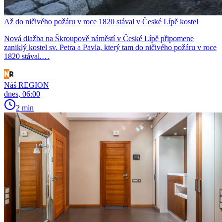
Až do ničivého požáru v roce 1820 stával v České Lípě kostel
Nová dlažba na Škroupově náměstí v České Lípě připomene
zaniklý kostel sv. Petra a Pavla, který tam do ničivého požáru v roce
1820 stával.…
Náš REGION
dnes, 06:00
2 min