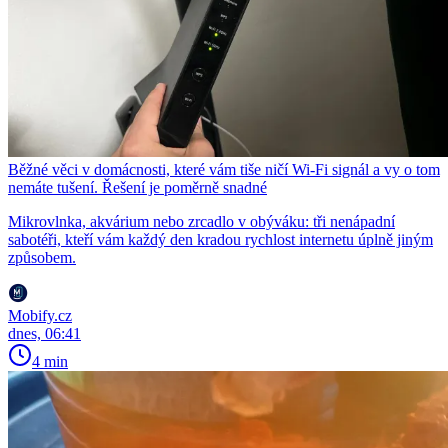
Běžné věci v domácnosti, které vám tiše ničí Wi-Fi signál a vy o tom
nemáte tušení. Řešení je poměrně snadné
Mikrovlnka, akvárium nebo zrcadlo v obýváku: tři nenápadní
sabotéři, kteří vám každý den kradou rychlost internetu úplně jiným
způsobem.
Mobify.cz
dnes, 06:41
4 min