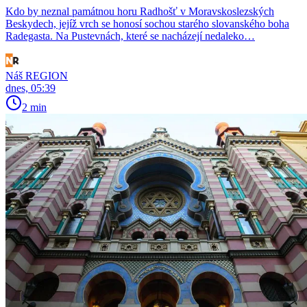
Kdo by neznal památnou horu Radhošť v Moravskoslezských
Beskydech, jejíž vrch se honosí sochou starého slovanského boha
Radegasta. Na Pustevnách, které se nacházejí nedaleko…
Náš REGION
dnes, 05:39
2 min