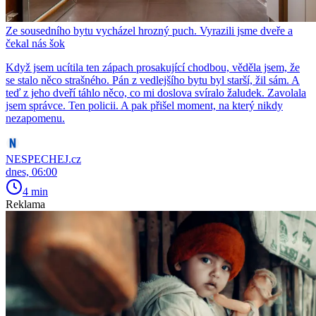
Ze sousedního bytu vycházel hrozný puch. Vyrazili jsme dveře a
čekal nás šok
Když jsem ucítila ten zápach prosakující chodbou, věděla jsem, že
se stalo něco strašného. Pán z vedlejšího bytu byl starší, žil sám. A
teď z jeho dveří táhlo něco, co mi doslova svíralo žaludek. Zavolala
jsem správce. Ten policii. A pak přišel moment, na který nikdy
nezapomenu.
NESPECHEJ.cz
dnes, 06:00
4 min
Reklama