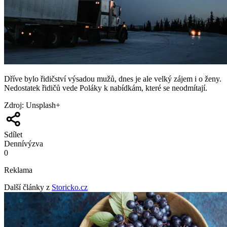
Dříve bylo řidičství výsadou mužů, dnes je ale velký zájem i o ženy.
Nedostatek řidičů vede Poláky k nabídkám, které se neodmítají.
Zdroj
:
Unsplash+
Sdílet
Denní
výzva
0
Reklama
Další články z
Storicko.cz