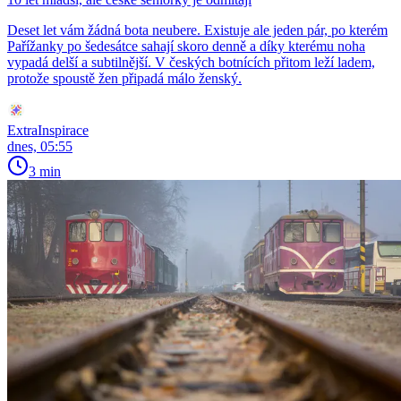
Deset let vám žádná bota neubere. Existuje ale jeden pár, po kterém
Pařížanky po šedesátce sahají skoro denně a díky kterému noha
vypadá delší a subtilnější. V českých botnících přitom leží ladem,
protože spoustě žen připadá málo ženský.
ExtraInspirace
dnes, 05:55
3 min