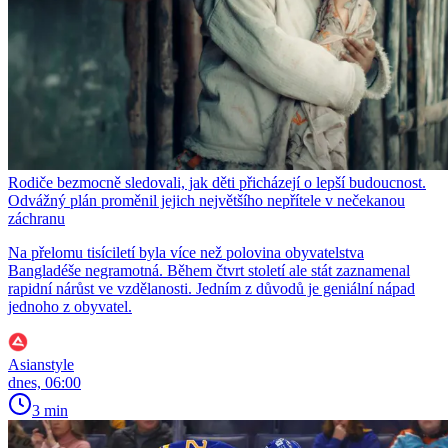
Rodiče bezmocně sledovali, jak děti přicházejí o lepší budoucnost.
Odvážný plán proměnil jejich největšího nepřítele v nečekanou
záchranu
Na přelomu tisíciletí byla více než polovina obyvatelstva
Bangladéše negramotná. Během čtvrt století ale stát zaznamenal
rapidní nárůst ve vzdělanosti. Jedním z důvodů je geniální nápad
jednoho z obyvatel.
Asianstyle
dnes, 06:00
3 min