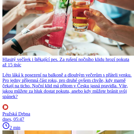
Hlasitý večírek i štěkající pes. Za rušení nočního klidu hrozí pokuta
až 15 tisíc
Léto láká k posezení na balkoně a dlouhým večerům s přáteli venku.
Pro jedny příjemná část roku, pro druhé ovšem chvíle, kdy marně
čekají na ticho. Noční klid má přitom v Česku jasná pravidla. Víte,
jakou můžete za hluk dostat pokutu, anebo kdy můžete bránit svůj
spánek?
Pražská Drbna
dnes, 05:47
2 min