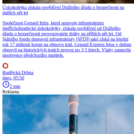
Úzkokolejka získala osvědčení Drážního úřadu o bezpečnosti na
dalších pět let
Společnost Gepard Infra, která spravuje infrastrukturu
jindřichohradecké úzkokolejky, získala osvědčení od Drážního
úřadu o bezpečnosti provozovatele dráhy na příštích pět let. Od
Státního fondu dopravní infrastruktury (SFDI) také získá na letošní
rok 17 milionů korun na obnovu tratí. Gepard Express letos v dubnu
obnovil na historických tratích provoz po 3,5 letech. Vlaky zastavila
insolvence předchozího majitele.
Budějcká Drbna
dnes, 05:50
2 min
Reklama