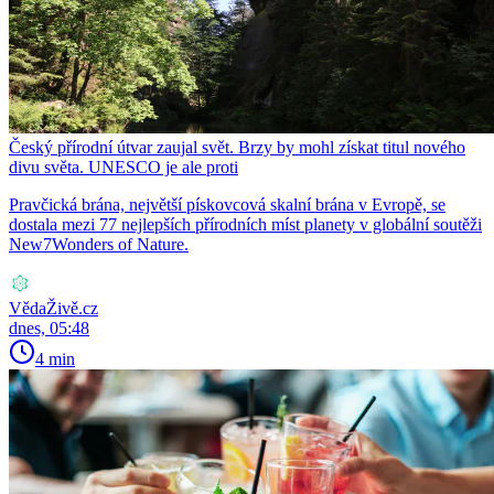
Český přírodní útvar zaujal svět. Brzy by mohl získat titul nového
divu světa. UNESCO je ale proti
Pravčická brána, největší pískovcová skalní brána v Evropě, se
dostala mezi 77 nejlepších přírodních míst planety v globální soutěži
New7Wonders of Nature.
VědaŽivě.cz
dnes, 05:48
4 min