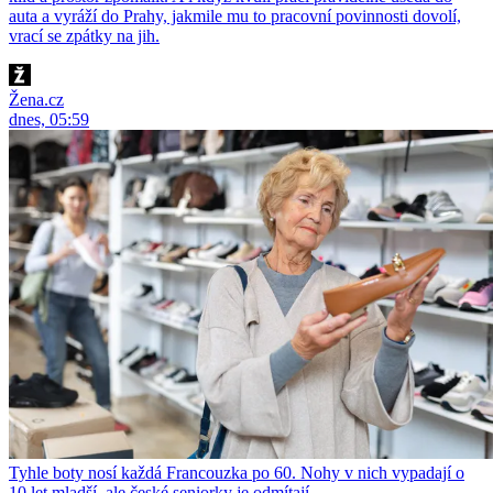
auta a vyráží do Prahy, jakmile mu to pracovní povinnosti dovolí,
vrací se zpátky na jih.
Žena.cz
dnes, 05:59
Tyhle boty nosí každá Francouzka po 60. Nohy v nich vypadají o
10 let mladší, ale české seniorky je odmítají