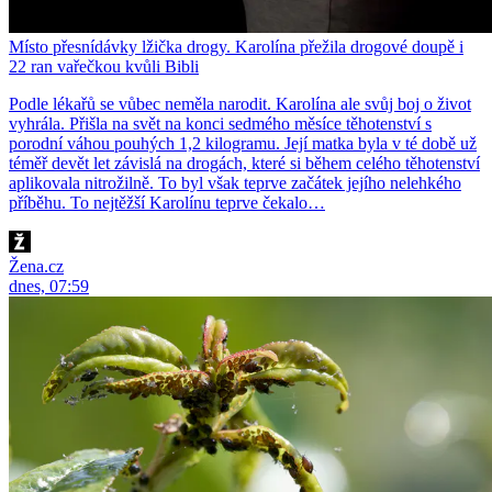
Místo přesnídávky lžička drogy. Karolína přežila drogové doupě i
22 ran vařečkou kvůli Bibli
Podle lékařů se vůbec neměla narodit. Karolína ale svůj boj o život
vyhrála. Přišla na svět na konci sedmého měsíce těhotenství s
porodní váhou pouhých 1,2 kilogramu. Její matka byla v té době už
téměř devět let závislá na drogách, které si během celého těhotenství
aplikovala nitrožilně. To byl však teprve začátek jejího nelehkého
příběhu. To nejtěžší Karolínu teprve čekalo…
Žena.cz
dnes, 07:59