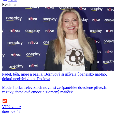
Reklama
Padel, běh, moře a paella. Borhyová si užívala Španělsko naplno,
dokud nepřišel zlom. Doslova
Moderátorka Televizních novin si ze španělské dovolené přivezla
zážitky, fotbalové emoce a zlomený malíček.
VIPživot.cz
dnes, 07:47