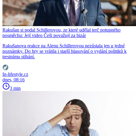
Rakušan si podal Schillerovou, ze které udělal terč potupného
posměchu: Její video Češi považují za bizár
Rakušanova reakce na Alenu Schillerovou nezůstala jen u jedné
poznámky. Do hry se vrátila i starší hlasování o vydání politiků k
trestnímu stíhání.
In-lifestyle.cz
dnes, 08:16
3 min