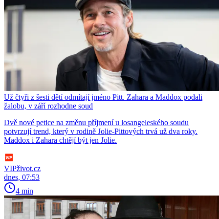
Už čtyři z šesti dětí odmítají jméno Pitt. Zahara a Maddox podali
žalobu, v září rozhodne soud
Dvě nové petice na změnu příjmení u losangeleského soudu
potvrzují trend, který v rodině Jolie-Pittových trvá už dva roky.
Maddox i Zahara chtějí být jen Jolie.
VIPživot.cz
dnes, 07:53
4 min