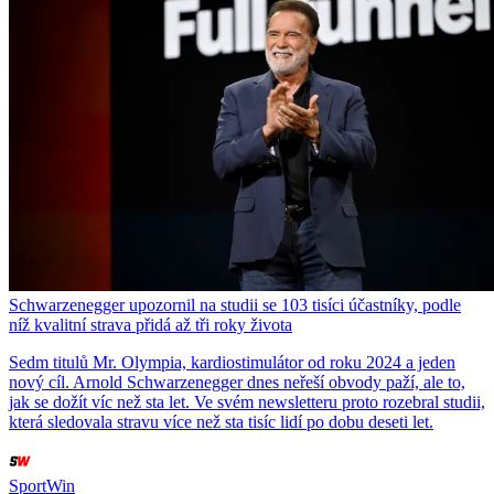
Schwarzenegger upozornil na studii se 103 tisíci účastníky, podle
níž kvalitní strava přidá až tři roky života
Sedm titulů Mr. Olympia, kardiostimulátor od roku 2024 a jeden
nový cíl. Arnold Schwarzenegger dnes neřeší obvody paží, ale to,
jak se dožít víc než sta let. Ve svém newsletteru proto rozebral studii,
která sledovala stravu více než sta tisíc lidí po dobu deseti let.
SportWin