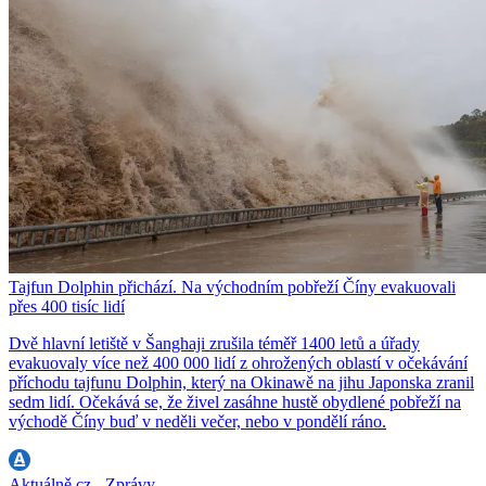
Tajfun Dolphin přichází. Na východním pobřeží Číny evakuovali
přes 400 tisíc lidí
Dvě hlavní letiště v Šanghaji zrušila téměř 1400 letů a úřady
evakuovaly více než 400 000 lidí z ohrožených oblastí v očekávání
příchodu tajfunu Dolphin, který na Okinawě na jihu Japonska zranil
sedm lidí. Očekává se, že živel zasáhne hustě obydlené pobřeží na
východě Číny buď v neděli večer, nebo v pondělí ráno.
Aktuálně.cz - Zprávy