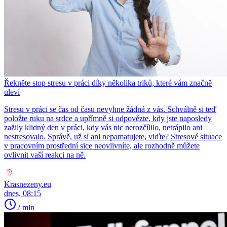
Řekněte stop stresu v práci díky několika triků, které vám značně
uleví
Stresu v práci se čas od času nevyhne žádná z vás. Schválně si teď
položte ruku na srdce a upřímně si odpovězte, kdy jste naposledy
zažily klidný den v práci, kdy vás nic nerozčílilo, netrápilo ani
nestresovalo. Správě, už si ani nepamatujete, viďte? Stresové situace
v pracovním prostřední sice neovlivníte, ale rozhodně můžete
ovlivnit vaší reakci na ně.
Krasnezeny.eu
dnes, 08:15
2 min