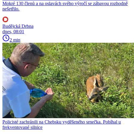
Mokré 130 členů a na oslavách svého výročí se zábavou rozhodně
nešetřilo.
Budějcká Drbna
dnes, 08:01
2 min
Policisté zachránili na Chebsku vyděšeného srnečka. Pobíhal u
frekventované silnice