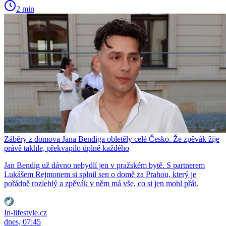
2 min
Záběry z domova Jana Bendiga obletěly celé Česko. Že zpěvák žije
právě takhle, překvapilo úplně každého
Jan Bendig už dávno nebydlí jen v pražském bytě. S partnerem
Lukášem Rejmonem si splnil sen o domě za Prahou, který je
pořádně rozlehlý a zpěvák v něm má vše, co si jen mohl přát.
In-lifestyle.cz
dnes, 07:45