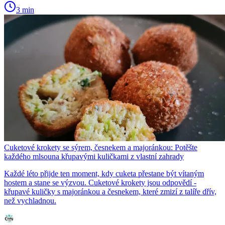
3 min
Cuketové krokety se sýrem, česnekem a majoránkou: Potěšte
každého mlsouna křupavými kuličkami z vlastní zahrady
Každé léto přijde ten moment, kdy cuketa přestane být vítaným
hostem a stane se výzvou. Cuketové krokety jsou odpovědí -
křupavé kuličky s majoránkou a česnekem, které zmizí z talíře dřív,
než vychladnou.