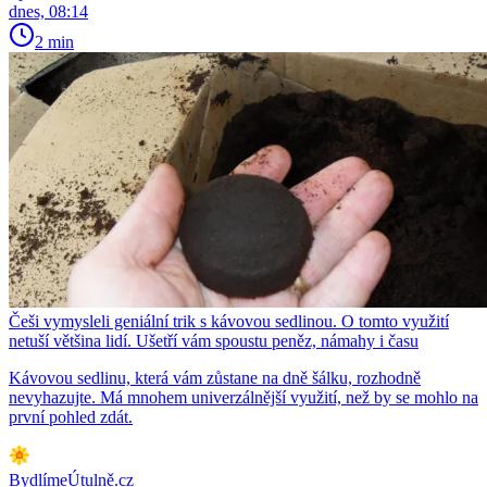
dnes, 08:14
2 min
Češi vymysleli geniální trik s kávovou sedlinou. O tomto využití
netuší většina lidí. Ušetří vám spoustu peněz, námahy i času
Kávovou sedlinu, která vám zůstane na dně šálku, rozhodně
nevyhazujte. Má mnohem univerzálnější využití, než by se mohlo na
první pohled zdát.
BydlímeÚtulně.cz