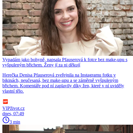
Vypadám jako bohyně, napsala Pfauserová k fotce bez make-upu s
vyšpuleným břichem. Ženy jí za ni děkují
Herečka Denisa Pfauserová zveřejnila na Instagramu fotku v
bikinách, neučesaná, bez make-upu a se záměrně vyšpuleným
břichem. Komentáře pod ní zaplavily díky žen, které v ní uviděly
vlastní tělo.
VIPživot.cz
dnes, 07:49
3 min