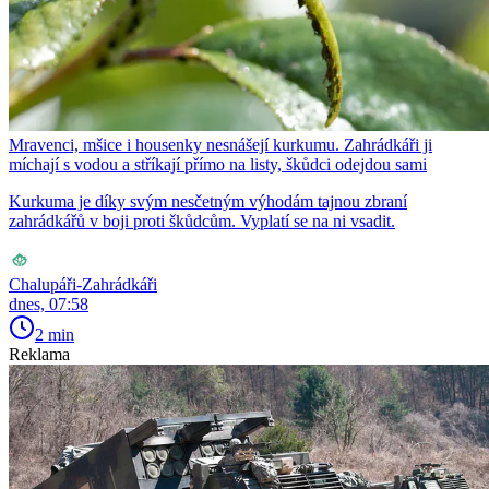
Mravenci, mšice i housenky nesnášejí kurkumu. Zahrádkáři ji
míchají s vodou a stříkají přímo na listy, škůdci odejdou sami
Kurkuma je díky svým nesčetným výhodám tajnou zbraní
zahrádkářů v boji proti škůdcům. Vyplatí se na ni vsadit.
Chalupáři-Zahrádkáři
dnes, 07:58
2 min
Reklama