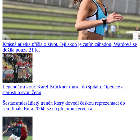
Krásná atletka přišla o život. Její skon je zatím záhadou, Wardová se
dožila pouze 21 let
Legendární kouč Karel Brückner musel do špitálu. Operace a
starosti o svou ženu
Šestaosmdesátiletý trenér, který dovedl českou reprezentaci do
semifinále Eura 2004, se na přelomu června a...