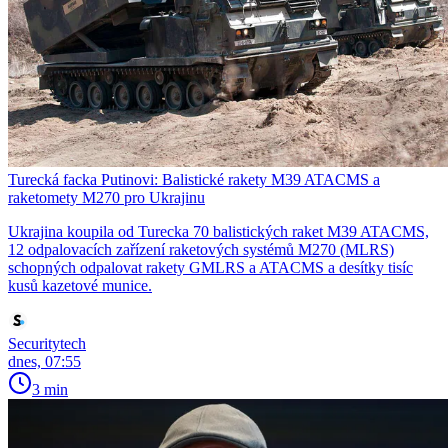
Turecká facka Putinovi: Balistické rakety M39 ATACMS a
raketomety M270 pro Ukrajinu
Ukrajina koupila od Turecka 70 balistických raket M39 ATACMS,
12 odpalovacích zařízení raketových systémů M270 (MLRS)
schopných odpalovat rakety GMLRS a ATACMS a desítky tisíc
kusů kazetové munice.
Securitytech
dnes, 07:55
3 min