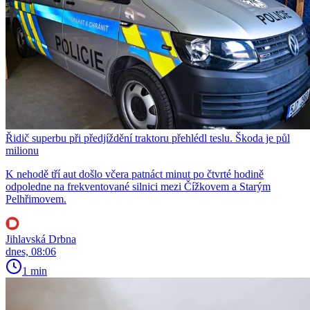
Řidič superbu při předjíždění traktoru přehlédl teslu. Škoda je půl
milionu
K nehodě tří aut došlo včera patnáct minut po čtvrté hodině
odpoledne na frekventované silnici mezi Čížkovem a Starým
Pelhřimovem.
Jihlavská Drbna
dnes, 08:06
1 min