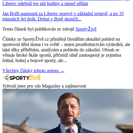
Liberec odehrál jen půl hodiny a musel střídat
Jan Bořil nastoupil za Liberec poprvé v základní sestavě, a po 35
minutách šel dolů. Debut v Brně skončil...
Tento článek byl publikován ze zdrojů
SportyŽivě
Články ze SportyŽivě.cz přinášejí čtenářům aktuální pohled na
sportovní dění doma i ve světě – nejen prostřednictvím výsledků, ale
také díky příběhům, analýzám a pohledu do zákulisí. Obsah se
věnuje široké škále sportů, přičemž silně zastoupený je zejména
fotbal, hokej a bojové sporty, ale...
Všechny články tohoto autora →
Vybrali jsme pro vás
Magazíny a zajímavosti