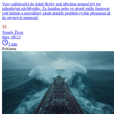
Vosy zalétávající do jedné škvíry pod střechou nemusí být jen
náhodnými návštěvníky. Za fasádou nebo ve stropě může fungovat
celé hnízdo a neuvážený zásah dokáže problém rychle přesunout až
do obytných místností.
Trendy Život
dnes, 08:13
3 min
Reklama