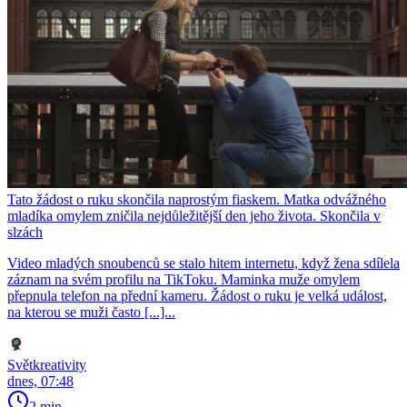
Tato žádost o ruku skončila naprostým fiaskem. Matka odvážného
mladíka omylem zničila nejdůležitější den jeho života. Skončila v
slzách
Video mladých snoubenců se stalo hitem internetu, když žena sdílela
záznam na svém profilu na TikToku. Maminka muže omylem
přepnula telefon na přední kameru. Žádost o ruku je velká událost,
na kterou se muži často [...]...
Světkreativity
dnes, 07:48
2 min