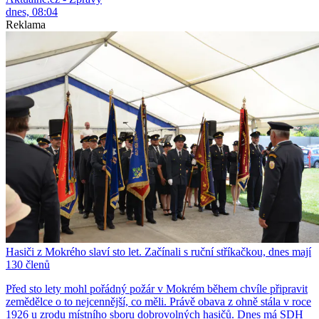
dnes, 08:04
Reklama
Hasiči z Mokrého slaví sto let. Začínali s ruční stříkačkou, dnes mají
130 členů
Před sto lety mohl pořádný požár v Mokrém během chvíle připravit
zemědělce o to nejcennější, co měli. Právě obava z ohně stála v roce
1926 u zrodu místního sboru dobrovolných hasičů. Dnes má SDH