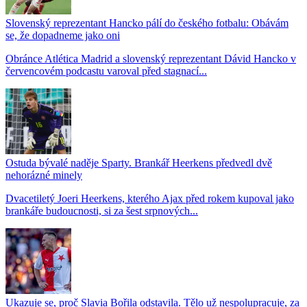
Slovenský reprezentant Hancko pálí do českého fotbalu: Obávám
se, že dopadneme jako oni
Obránce Atlética Madrid a slovenský reprezentant Dávid Hancko v
červencovém podcastu varoval před stagnací...
Ostuda bývalé naděje Sparty. Brankář Heerkens předvedl dvě
nehorázné minely
Dvacetiletý Joeri Heerkens, kterého Ajax před rokem kupoval jako
brankáře budoucnosti, si za šest srpnových...
Ukazuje se, proč Slavia Bořila odstavila. Tělo už nespolupracuje, za