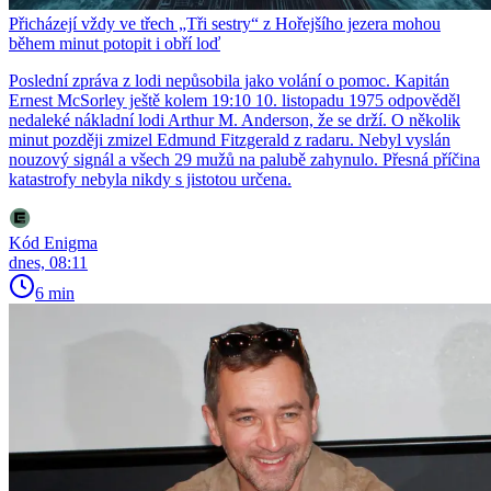
Přicházejí vždy ve třech „Tři sestry“ z Hořejšího jezera mohou
během minut potopit i obří loď
Poslední zpráva z lodi nepůsobila jako volání o pomoc. Kapitán
Ernest McSorley ještě kolem 19:10 10. listopadu 1975 odpověděl
nedaleké nákladní lodi Arthur M. Anderson, že se drží. O několik
minut později zmizel Edmund Fitzgerald z radaru. Nebyl vyslán
nouzový signál a všech 29 mužů na palubě zahynulo. Přesná příčina
katastrofy nebyla nikdy s jistotou určena.
Kód Enigma
dnes, 08:11
6 min