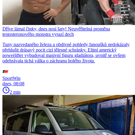
Dříve lámal činky, dnes nosí šaty! Neuvěřitelná proměna
testosteronového monstra vyrazí dech
Tuny nazvedaného železa a obdivné pohledy fanoušků nedokázaly
přehlušit drásavý pocit cizí tělesné schránky. Elitní americký
powerlifter vybudoval masivní figuru gladiátora, uvnitř se ovšem
odehrávala tichá válka o záchranu holého života.
SportWin
dnes, 08:08
2 min