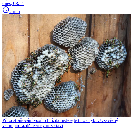
dnes, 08:14
2 min
Při odstraňování vosího hnízda nedělejte tuto chybu: Uzavřený
vstup podrážděné vosy nezastaví