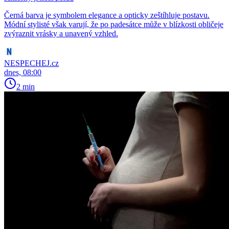
Černá barva je symbolem elegance a opticky zeštíhluje postavu.
Módní stylisté však varují, že po padesátce může v blízkosti obličeje
zvýraznit vrásky a unavený vzhled.
NESPECHEJ.cz
dnes, 08:00
2 min