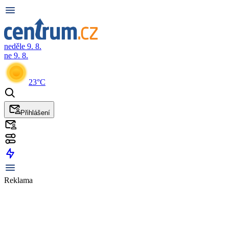
neděle 9. 8.
ne 9. 8.
23°C
Přihlášení
Reklama