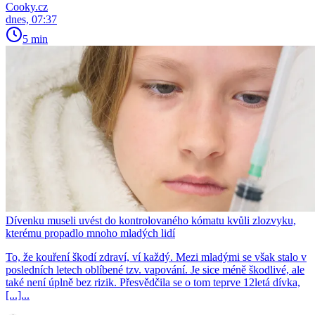
Cooky.cz
dnes, 07:37
5 min
Dívenku museli uvést do kontrolovaného kómatu kvůli zlozvyku,
kterému propadlo mnoho mladých lidí
To, že kouření škodí zdraví, ví každý. Mezi mladými se však stalo v
posledních letech oblíbené tzv. vapování. Je sice méně škodlivé, ale
také není úplně bez rizik. Přesvědčila se o tom teprve 12letá dívka,
[...]...