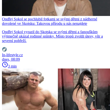
Ondřej Sokol se pochlubil fotkami se svými dětmi z nádherné
dovolené ve Skotsku: Takovou přírodu u nás nenajdete
Ondřej Sokol vyrazil do Skotska se svými dětmi a fanouškům
výjimečně ukázal rodinné snímky. Místo tropů zvolili útesy, vítr a
severní pobřeží.
In-lifestyle.cz
dnes, 08:09
3 min