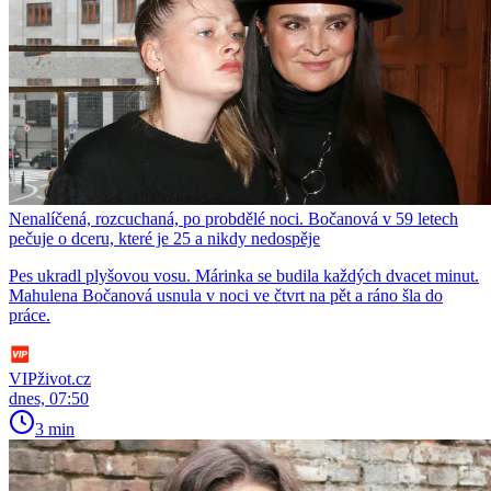
Nenalíčená, rozcuchaná, po probdělé noci. Bočanová v 59 letech
pečuje o dceru, které je 25 a nikdy nedospěje
Pes ukradl plyšovou vosu. Márinka se budila každých dvacet minut.
Mahulena Bočanová usnula v noci ve čtvrt na pět a ráno šla do
práce.
VIPživot.cz
dnes, 07:50
3 min