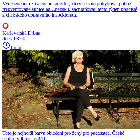
Vyděšeného a zmateného srnečka, který se sám pohyboval poblíž
frekventované silnice na Chebsku, zachraňovali tento týden policisté
z chebského dopravního inspektorátu.
Karlovarská Drbna
dnes, 08:00
1 min
Toto je nejhorší barva oblečení pro ženy pro padesátce. České
seniorky ji nosí pořád