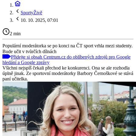
SportyŽivě
10. 10. 2025, 07:01
2 min
Populární moderátorka se po konci na ČT sport vrhla mezi studenty.
Bude učit v tvůrčích dílnách
Přidejte si obsah Centrum.cz do oblíbených zdrojů pro Google
hledání a Google zprávy
Všichni nejspíš čekali přechod ke konkurenci. Ona se ale rozhodla
úplně jinak. Ze sportovní moderátorky Barbory Černoškové se stává
paní učitelka.