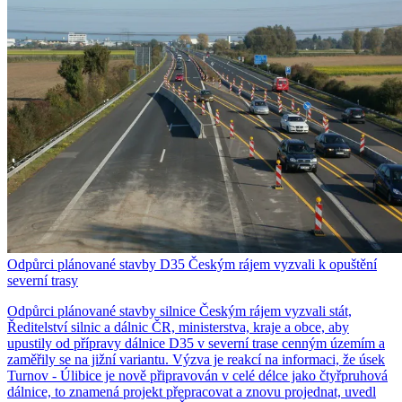
Odpůrci plánované stavby D35 Českým rájem vyzvali k opuštění
severní trasy
Odpůrci plánované stavby silnice Českým rájem vyzvali stát,
Ředitelství silnic a dálnic ČR, ministerstva, kraje a obce, aby
upustily od přípravy dálnice D35 v severní trase cenným územím a
zaměřily se na jižní variantu. Výzva je reakcí na informaci, že úsek
Turnov - Úlibice je nově připravován v celé délce jako čtyřpruhová
dálnice, to znamená projekt přepracovat a znovu projednat, uvedl