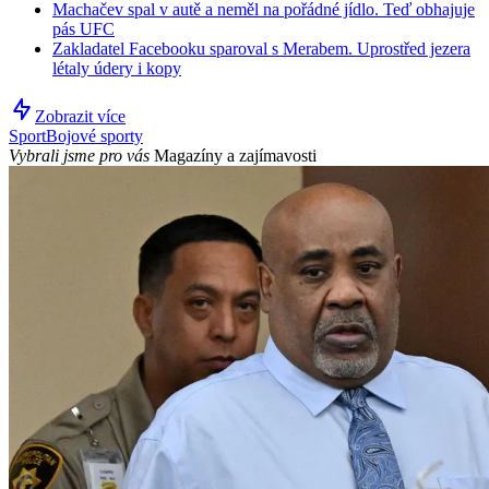
Machačev spal v autě a neměl na pořádné jídlo. Teď obhajuje
pás UFC
Zakladatel Facebooku sparoval s Merabem. Uprostřed jezera
létaly údery i kopy
Zobrazit více
Sport
Bojové sporty
Vybrali jsme pro vás
Magazíny a zajímavosti