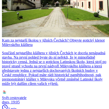
Kam za nejstarší školou v jižních Čechách? Objevte gotický klenot
Milevského kláštera
Součástí nejstaršího kláštera v jižních Čechách je docela nenápadná
stavba. Na první pohled byste do ní neřekli, že je mimořádně
historicky cenná. Jedná se o gotickou Latinskou školu, která stojí po
pravé straně vchodu na první nádvoří Milevského kláštera a která
představuje jednu z nejstarších dochovaných školních budov v
České republice. Pokud máte rádi historické pamětihodnosti, pak
premonstrátský klášter v Milevsku včetně zmíněné Latinské školy
může být dalším cílem vašich výletů.
Svět cestovatele
dnes, 19:05
3 min