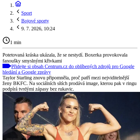
Sport
Bojové sporty
9. 7. 2026, 10:24
1 min
Potetovaná kráska ukázala, že se nestydí. Boxerka provokovala
fanoušky smyslnými křivkami
Přidejte si obsah Centrum.cz do oblíbených zdrojů pro Google
hledání a Google zprávy
Taylor Starling znovu připomněla, proč patří mezi nejviditelnější
ženy BKFC. Na sociálních sítích prodává image, kterou pak v ringu
podpírá tvrdými zápasy bez rukavic.