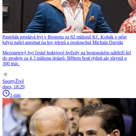
Pastrňák prodává byt v Bostonu za 82 milionů Kč. Kohák v něm
kdysi našel automat na lov jelenů a poslouchal Michala Davida
Mezonetový byt české hokejové hvězdy na bostonském nábřeží šel
do prodeje za 4,3 milionu dolarů. Během šesti týdnů ale zlevnil o
300 tisíc.
SportyŽivě
dnes, 18:29
3 min