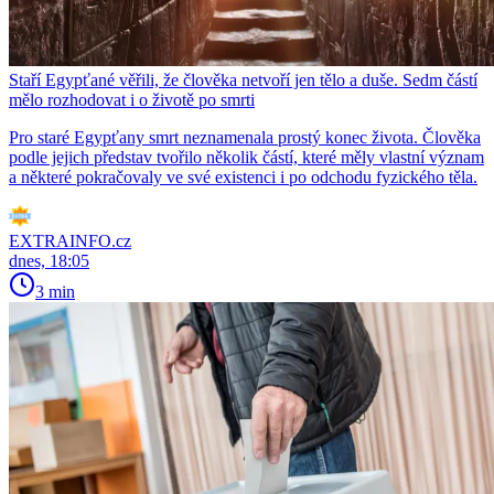
Staří Egypťané věřili, že člověka netvoří jen tělo a duše. Sedm částí
mělo rozhodovat i o životě po smrti
Pro staré Egypťany smrt neznamenala prostý konec života. Člověka
podle jejich představ tvořilo několik částí, které měly vlastní význam
a některé pokračovaly ve své existenci i po odchodu fyzického těla.
EXTRAINFO.cz
dnes, 18:05
3 min