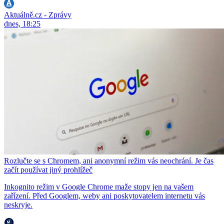
Aktuálně.cz - Zprávy
dnes, 18:25
Rozlučte se s Chromem, ani anonymní režim vás neochrání. Je čas
začít používat jiný prohlížeč
Inkognito režim v Google Chrome maže stopy jen na vašem
zařízení. Před Googlem, weby ani poskytovatelem internetu vás
neskryje.