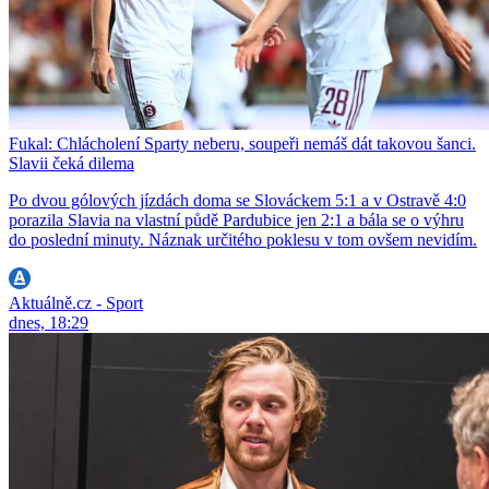
Fukal: Chlácholení Sparty neberu, soupeři nemáš dát takovou šanci.
Slavii čeká dilema
Po dvou gólových jízdách doma se Slováckem 5:1 a v Ostravě 4:0
porazila Slavia na vlastní půdě Pardubice jen 2:1 a bála se o výhru
do poslední minuty. Náznak určitého poklesu v tom ovšem nevidím.
Aktuálně.cz - Sport
dnes, 18:29