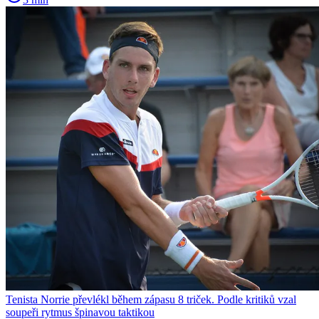
Tenista Norrie převlékl během zápasu 8 triček. Podle kritiků vzal
soupeři rytmus špinavou taktikou