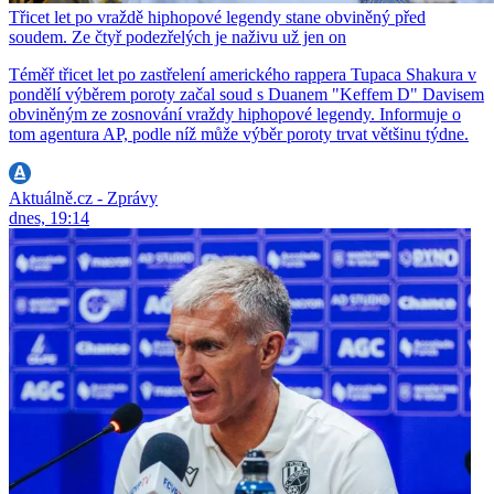
Třicet let po vraždě hiphopové legendy stane obviněný před
soudem. Ze čtyř podezřelých je naživu už jen on
Téměř třicet let po zastřelení amerického rappera Tupaca Shakura v
pondělí výběrem poroty začal soud s Duanem "Keffem D" Davisem
obviněným ze zosnování vraždy hiphopové legendy. Informuje o
tom agentura AP, podle níž může výběr poroty trvat většinu týdne.
Aktuálně.cz - Zprávy
dnes, 19:14