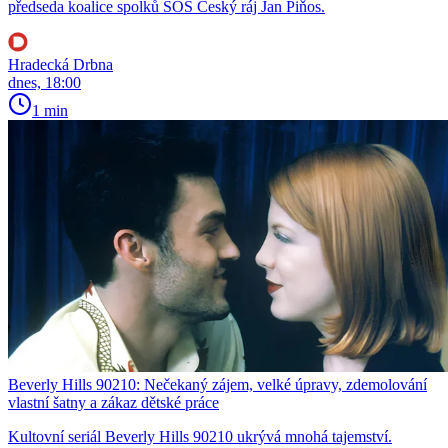
předseda koalice spolků SOS Český ráj Jan Piňos.
Hradecká Drbna
dnes, 18:00
1 min
Beverly Hills 90210: Nečekaný zájem, velké úpravy, zdemolování
vlastní šatny a zákaz dětské práce
Kultovní seriál Beverly Hills 90210 ukrývá mnohá tajemství.