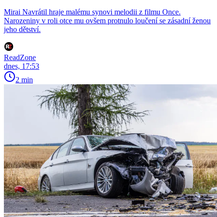
Mirai Navrátil hraje malému synovi melodii z filmu Once.
Narozeniny v roli otce mu ovšem protnulo loučení se zásadní ženou
jeho dětství.
ReadZone
dnes, 17:53
2 min