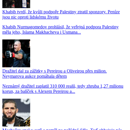
Khabib tvrdí, že kvůli podpoře Palestiny ztratil sponzory. Peníze
jsou nic oproti lidskému životu
Khabib Nurmagomedov prohlásil, že veřejná podpora Palestiny
měla jeho, Islama Makhacheva i Usmana...
Dražitel dal za zážitky s Pereirou a Oliveirou přes milion.
Neymarova aukce pomáhala dětem
Neznámý dražitel zaplatil 310 000 realů, tedy zhruba 1,27 milionu
korun, za balíček s Alexem Pereirou a...