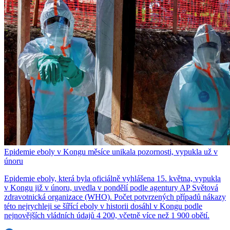
Epidemie eboly v Kongu měsíce unikala pozornosti, vypukla už v
únoru
Epidemie eboly, která byla oficiálně vyhlášena 15. května, vypukla
v Kongu již v únoru, uvedla v pondělí podle agentury AP Světová
zdravotnická organizace (WHO). Počet potvrzených případů nákazy
této nejrychleji se šířící eboly v historii dosáhl v Kongu podle
nejnovějších vládních údajů 4 200, včetně více než 1 900 obětí.