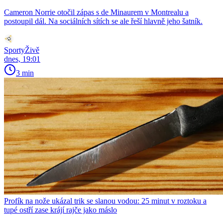
Cameron Norrie otočil zápas s de Minaurem v Montrealu a
postoupil dál. Na sociálních sítích se ale řeší hlavně jeho šatník.
SportyŽivě
dnes, 19:01
3 min
Profík na nože ukázal trik se slanou vodou: 25 minut v roztoku a
tupé ostří zase krájí rajče jako máslo