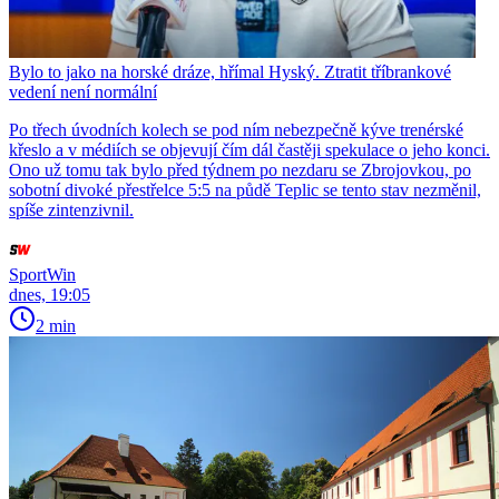
Bylo to jako na horské dráze, hřímal Hyský. Ztratit tříbrankové
vedení není normální
Po třech úvodních kolech se pod ním nebezpečně kýve trenérské
křeslo a v médiích se objevují čím dál častěji spekulace o jeho konci.
Ono už tomu tak bylo před týdnem po nezdaru se Zbrojovkou, po
sobotní divoké přestřelce 5:5 na půdě Teplic se tento stav nezměnil,
spíše zintenzivnil.
SportWin
dnes, 19:05
2 min