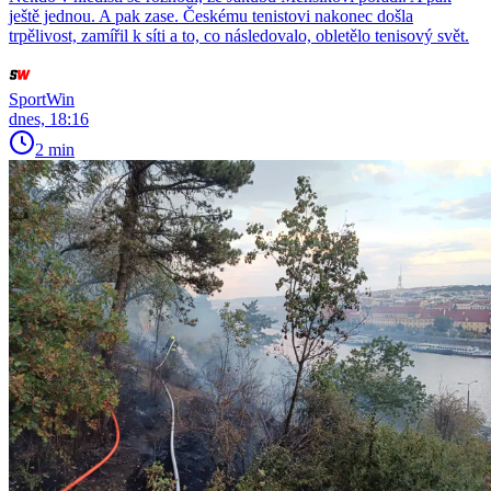
ještě jednou. A pak zase. Českému tenistovi nakonec došla
trpělivost, zamířil k síti a to, co následovalo, obletělo tenisový svět.
SportWin
dnes, 18:16
2 min