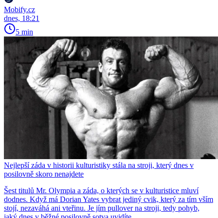
Mobify.cz
dnes, 18:21
5 min
Nejlepší záda v historii kulturistiky stála na stroji, který dnes v
posilovně skoro nenajdete
Šest titulů Mr. Olympia a záda, o kterých se v kulturistice mluví
dodnes. Když má Dorian Yates vybrat jediný cvik, který za tím vším
stojí, nezaváhá ani vteřinu. Je jím pullover na stroji, tedy pohyb,
jaký dnes v běžné posilovně sotva uvidíte.