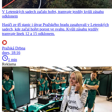
V Letenských sadech začalo hořet, tramvaje jezdily kvůli zásahu
odklonem
Hasiči ze tří stanic i útvar Pražského hradu zasahovali v Letenských
sadech, kde začal hořet porost ve svahu. Kvůli zásahu jezdily
tramvaje linek 12 a 15 odklonem.
Pražská Drbna
dnes, 18:16
1 min
Reklama