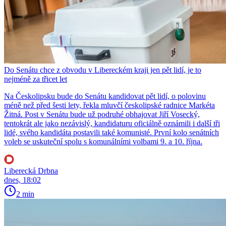
Do Senátu chce z obvodu v Libereckém kraji jen pět lidí, je to
nejméně za třicet let
Na Českolipsku bude do Senátu kandidovat pět lidí, o polovinu
méně než před šesti lety, řekla mluvčí českolipské radnice Markéta
Žitná. Post v Senátu bude už podruhé obhajovat Jiří Vosecký,
tentokrát ale jako nezávislý, kandidaturu oficiálně oznámili i další tři
lidé, svého kandidáta postavili také komunisté. První kolo senátních
voleb se uskuteční spolu s komunálními volbami 9. a 10. října.
Liberecká Drbna
dnes, 18:02
2 min