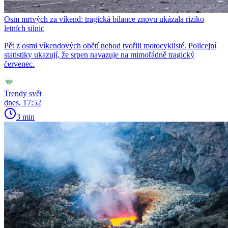
Osm mrtvých za víkend: tragická bilance znovu ukázala riziko
letních silnic
Pět z osmi víkendových obětí nehod tvořili motocyklisté. Policejní
statistiky ukazují, že srpen navazuje na mimořádně tragický
červenec.
Trendy svět
dnes, 17:52
3 min