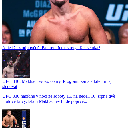
Nate Diaz odpověděl Paulovi třemi slovy: Tak se ukaž
UFC 330: Makhachev vs. Garry. Program, karta a kde turnaj
sledovat
UFC 330 nabídne v noci ze soboty 15. na neděli 16. srpna dvě
titulové bitvy. Islam Makhachev bude poprvé...