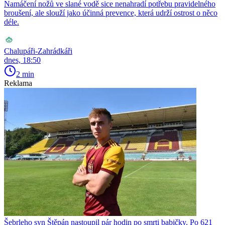
Namáčení nožů ve slané vodě sice nenahradí potřebu pravidelného
broušení, ale slouží jako účinná prevence, která udrží ostrost o něco
déle.
Chalupáři-Zahrádkáři
dnes, 18:50
2 min
Reklama
Šebrleho syn Štěpán nastoupil pár hodin po smrti babičky. Po 621