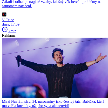
Zákulisí odhaluje napjaté vztahy, falešný věk herců i problémy na
samotném natáčení.
V Telce
dnes, 17:59
3 min
Reklama
Mirai Navrátil slaví 34. narozeniny jako čerstvý táta. Babička, která
mu vařila knedlíky, už jeho syna ale neuvidí