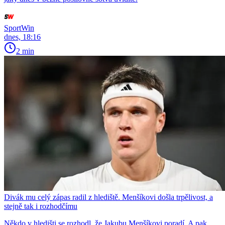
SportWin
dnes, 18:16
2 min
Divák mu celý zápas radil z hlediště. Menšíkovi došla trpělivost, a
stejně tak i rozhodčímu
Někdo v hledišti se rozhodl, že Jakubu Menšíkovi poradí. A pak