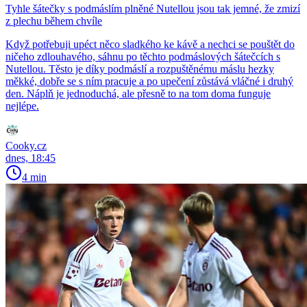
Tyhle šátečky s podmáslím plněné Nutellou jsou tak jemné, že zmizí
z plechu během chvíle
Když potřebuji upéct něco sladkého ke kávě a nechci se pouštět do
ničeho zdlouhavého, sáhnu po těchto podmáslových šátečcích s
Nutellou. Těsto je díky podmáslí a rozpuštěnému máslu hezky
měkké, dobře se s ním pracuje a po upečení zůstává vláčné i druhý
den. Náplň je jednoduchá, ale přesně to na tom doma funguje
nejlépe.
Cooky.cz
dnes, 18:45
4 min