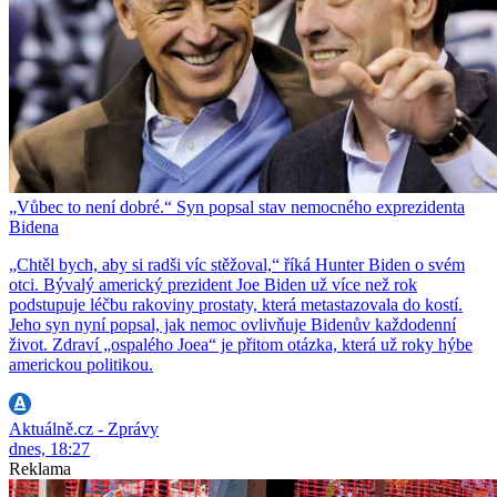
„Vůbec to není dobré.“ Syn popsal stav nemocného exprezidenta
Bidena
„Chtěl bych, aby si radši víc stěžoval,“ říká Hunter Biden o svém
otci. Bývalý americký prezident Joe Biden už více než rok
podstupuje léčbu rakoviny prostaty, která metastazovala do kostí.
Jeho syn nyní popsal, jak nemoc ovlivňuje Bidenův každodenní
život. Zdraví „ospalého Joea“ je přitom otázka, která už roky hýbe
americkou politikou.
Aktuálně.cz - Zprávy
dnes, 18:27
Reklama