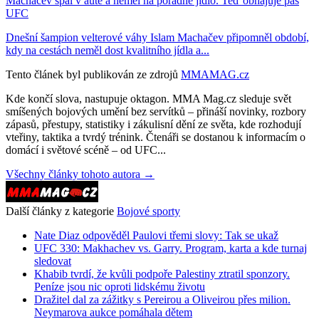
Machačev spal v autě a neměl na pořádné jídlo. Teď obhajuje pás
UFC
Dnešní šampion velterové váhy Islam Machačev připomněl období,
kdy na cestách neměl dost kvalitního jídla a...
Tento článek byl publikován ze zdrojů
MMAMAG.cz
Kde končí slova, nastupuje oktagon. MMA Mag.cz sleduje svět
smíšených bojových umění bez servítků – přináší novinky, rozbory
zápasů, přestupy, statistiky i zákulisní dění ze světa, kde rozhodují
vteřiny, taktika a tvrdý trénink. Čtenáři se dostanou k informacím o
domácí i světové scéně – od UFC...
Všechny články tohoto autora →
Další články z kategorie
Bojové sporty
Nate Diaz odpověděl Paulovi třemi slovy: Tak se ukaž
UFC 330: Makhachev vs. Garry. Program, karta a kde turnaj
sledovat
Khabib tvrdí, že kvůli podpoře Palestiny ztratil sponzory.
Peníze jsou nic oproti lidskému životu
Dražitel dal za zážitky s Pereirou a Oliveirou přes milion.
Neymarova aukce pomáhala dětem