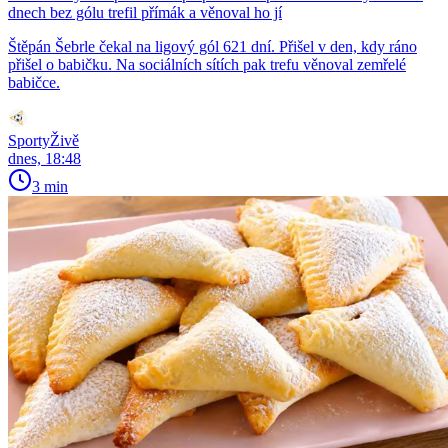
dnech bez gólu trefil přímák a věnoval ho jí
Štěpán Šebrle čekal na ligový gól 621 dní. Přišel v den, kdy ráno
přišel o babičku. Na sociálních sítích pak trefu věnoval zemřelé
babičce.
SportyŽivě
dnes, 18:48
3 min