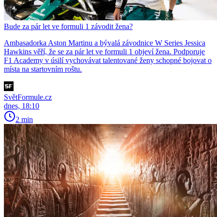
Bude za pár let ve formuli 1 závodit žena?
Ambasadorka Aston Martinu a bývalá závodnice W Series Jessica
Hawkins věří, že se za pár let ve formuli 1 objeví žena. Podporuje
F1 Academy v úsilí vychovávat talentované ženy schopné bojovat o
místa na startovním roštu.
SvětFormule.cz
dnes, 18:10
2 min