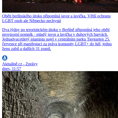
Oběti berlínského útoku připomíná javor a lavička. Větší ochranu
LGBT osob ale Německo nechystá
Dva týdny po teroristickém útoku v Berlíně připomíná jeho oběti
provizorní pomník - mladý javor a lavička v duhových barvách.
Jednadvacetiletý islamista najel v centrálním parku Tiergarten 25.
července při manifestaci za práva komunity LGBT+ do lidí, jednu
ženu zabil a dalších 31 zranil.
Aktuálně.cz - Zprávy
dnes, 11:57