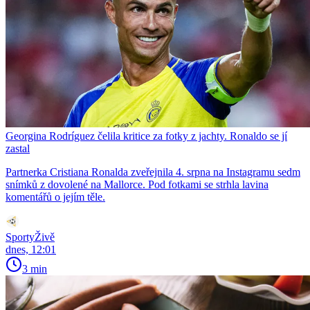
Georgina Rodríguez čelila kritice za fotky z jachty. Ronaldo se jí
zastal
Partnerka Cristiana Ronalda zveřejnila 4. srpna na Instagramu sedm
snímků z dovolené na Mallorce. Pod fotkami se strhla lavina
komentářů o jejím těle.
SportyŽivě
dnes, 12:01
3 min