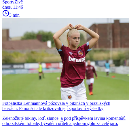
SportyŽivě
dnes, 11:46
3 min
Fotbalistka Lehmannová pózovala v bikinách v brazilských
barvách. Fanoušci ale kritizovali její sportovní výsledky
Zelenožluté bikiny, loď, slunce, a pod příspěvkem lavina komentářů
o brazilském fotbale, bývalém příteli a jednom gólu za celé jaro.