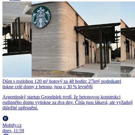
Dům s rozlohou 120 m² hotový za 48 hodin: 27letý podnikatel
tiskne celé domy z betonu, jsou o 30 % levnější
Argentinský startup Grondplek tvrdí, že betonovou konstrukci
rodinného domu vytiskne za dva dny. Čísla jsou lákavá, ale vyžadují
důležité upřesnění.
Mobify.cz
dnes, 11:59