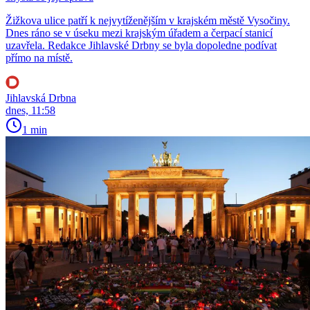
Žižkova ulice patří k nejvytíženějším v krajském městě Vysočiny.
Dnes ráno se v úseku mezi krajským úřadem a čerpací stanicí
uzavřela. Redakce Jihlavské Drbny se byla dopoledne podívat
přímo na místě.
Jihlavská Drbna
dnes, 11:58
1 min