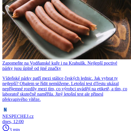
Zapomeňte na Vodňanské kuře i na Krahulík. Nejlepší poctivé
párky jsou úplně od jiné značky
Vídeňské párky patří mezi stálice českých lednic. Jak vybrat ty
nejlepší? Obalem se řídit nemůžeme. Letošní test dTestu ukázal
nepříjemné rozdíly mezi tím, co výrobci uvádějí na etiketě, a tím, co
laboratoř skutečně naměřila. Jiný letošní test ale přinesl
překvapivého vítěze.
NESPECHEJ.cz
dnes, 12:00
3 min