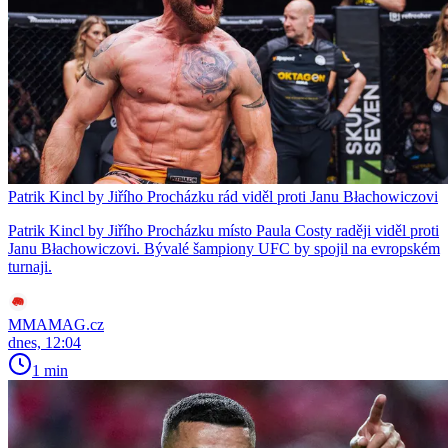
Patrik Kincl by Jiřího Procházku rád viděl proti Janu Błachowiczovi
Patrik Kincl by Jiřího Procházku místo Paula Costy raději viděl proti
Janu Błachowiczovi. Bývalé šampiony UFC by spojil na evropském
turnaji.
MMAMAG.cz
dnes, 12:04
1 min