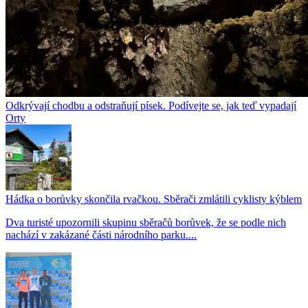
Odkrývají chodbu a odstraňují písek. Podívejte se, jak teď vypadají
Orty
Hádka o borůvky skončila rvačkou. Sběrači zmlátili cyklisty kýblem
Dva turisté upozornili skupinu sběračů borůvek, že se podle nich
nachází v zakázané části národního parku....