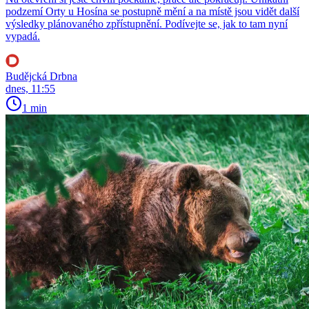
podzemí Orty u Hosína se postupně mění a na místě jsou vidět další
výsledky plánovaného zpřístupnění. Podívejte se, jak to tam nyní
vypadá.
Budějcká Drbna
dnes, 11:55
1 min