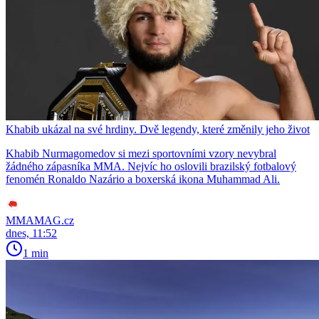
Khabib ukázal na své hrdiny. Dvě legendy, které změnily jeho život
Khabib Nurmagomedov si mezi sportovními vzory nevybral
žádného zápasníka MMA. Nejvíc ho oslovili brazilský fotbalový
fenomén Ronaldo Nazário a boxerská ikona Muhammad Ali.
MMAMAG.cz
dnes, 11:52
1 min