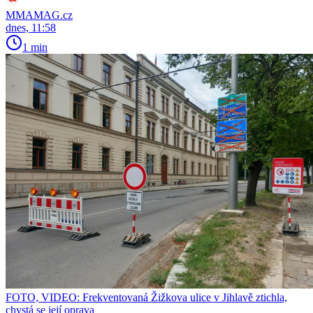
MMAMAG.cz
dnes, 11:58
1 min
FOTO, VIDEO: Frekventovaná Žižkova ulice v Jihlavě ztichla,
chystá se její oprava