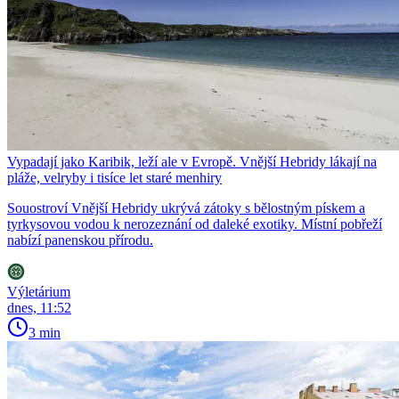
Vypadají jako Karibik, leží ale v Evropě. Vnější Hebridy lákají na
pláže, velryby i tisíce let staré menhiry
Souostroví Vnější Hebridy ukrývá zátoky s bělostným pískem a
tyrkysovou vodou k nerozeznání od daleké exotiky. Místní pobřeží
nabízí panenskou přírodu.
Výletárium
dnes, 11:52
3 min