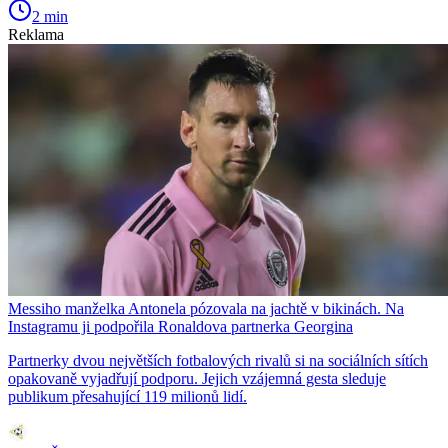
2 min
Reklama
Messiho manželka Antonela pózovala na jachtě v bikinách. Na
Instagramu ji podpořila Ronaldova partnerka Georgina
Partnerky dvou největších fotbalových rivalů si na sociálních sítích
opakovaně vyjadřují podporu. Jejich vzájemná gesta sleduje
publikum přesahující 119 milionů lidí.