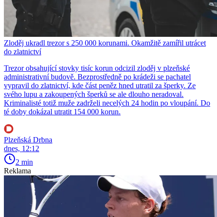
Zloděj ukradl trezor s 250 000 korunami. Okamžitě zamířil utrácet
do zlatnictví
Trezor obsahující stovky tisíc korun odcizil zloděj v plzeňské
administrativní budově. Bezprostředně po krádeži se pachatel
vypravil do zlatnictví, kde část peněz hned utratil za šperky. Ze
svého lupu a zakoupených šperků se ale dlouho neradoval.
Kriminalisté totiž muže zadrželi necelých 24 hodin po vloupání. Do
té doby dokázal utratit 154 000 korun.
Plzeňská Drbna
dnes, 12:12
2 min
Reklama