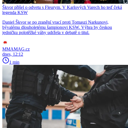
Škvor přišel o odvetu s Fleurym. V Karlových Varech ho teď čeká
legenda KSW
Daniel Škvor se po zranění vrací proti Tomaszi Narkunovi,
bývalému dlouholetému šampionovi KSW. Výhra by českou
jedničku polotěžké váhy udržela v debatě o titul.
MMAMAG.cz
dnes, 12:12
1 min