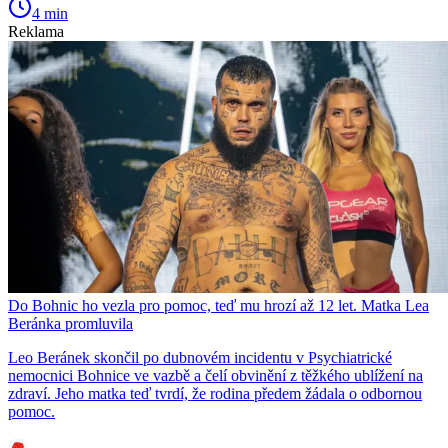
4 min
Reklama
Do Bohnic ho vezla pro pomoc, teď mu hrozí až 12 let. Matka Lea
Beránka promluvila
Leo Beránek skončil po dubnovém incidentu v Psychiatrické
nemocnici Bohnice ve vazbě a čelí obvinění z těžkého ublížení na
zdraví. Jeho matka teď tvrdí, že rodina předem žádala o odbornou
pomoc.