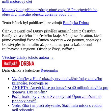
našli motorový olej
Motorový olej přímo u zdroje pitné vody. V Pracejovicích ho
objevili u jímacího objektu úpravny vody v I....
Tento článek byl publikován ze zdrojů
Budějcká Drbna
Články z Budějcké Drbny přinášejí aktuální dění z Českých
Budějovic a celého Jihočeského kraje. Věnují se tématům, která
přímo ovlivňují život místních obyvatel – od politiky, dopravy a
školství přes kriminalitu až po kulturu, sport a každodenní
zajímavosti z regionu. Obsah je čtivý, svižný a...
Všechny články tohoto autora →
Další články z kategorie
Regionální
Vzpěračky z Hané ukázaly první odvážné fotky z nového
kalendáře. Podívejte se
ANKETA: Americká se po úpravě za 40 milionů otevřela pro
dopravu. Líbí se vám?
Požár hrabanky v lese u Svobody nad Úpou zaměstnal tři
jednotky hasičů
Vedro číhá i na ptačí obyvatele. Stačí malá miska s vodou,
radí odborníci