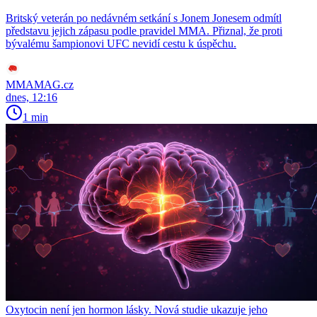
Britský veterán po nedávném setkání s Jonem Jonesem odmítl
představu jejich zápasu podle pravidel MMA. Přiznal, že proti
bývalému šampionovi UFC nevidí cestu k úspěchu.
MMAMAG.cz
dnes, 12:16
1 min
Oxytocin není jen hormon lásky. Nová studie ukazuje jeho