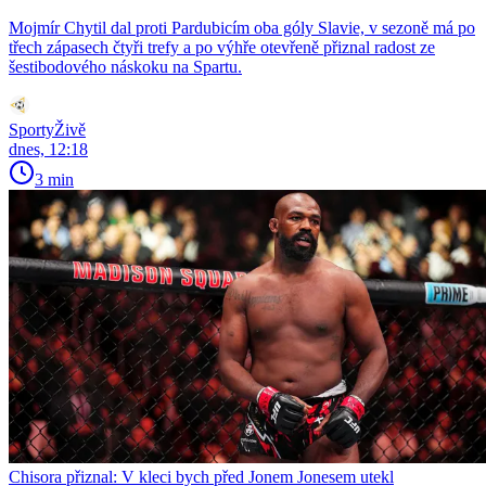
Mojmír Chytil dal proti Pardubicím oba góly Slavie, v sezoně má po
třech zápasech čtyři trefy a po výhře otevřeně přiznal radost ze
šestibodového náskoku na Spartu.
SportyŽivě
dnes, 12:18
3 min
Chisora přiznal: V kleci bych před Jonem Jonesem utekl