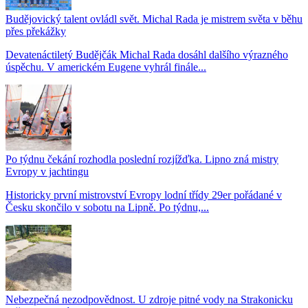
Budějovický talent ovládl svět. Michal Rada je mistrem světa v běhu
přes překážky
Devatenáctiletý Budějčák Michal Rada dosáhl dalšího výrazného
úspěchu. V americkém Eugene vyhrál finále...
Po týdnu čekání rozhodla poslední rozjížďka. Lipno zná mistry
Evropy v jachtingu
Historicky první mistrovství Evropy lodní třídy 29er pořádané v
Česku skončilo v sobotu na Lipně. Po týdnu,...
Nebezpečná nezodpovědnost. U zdroje pitné vody na Strakonicku