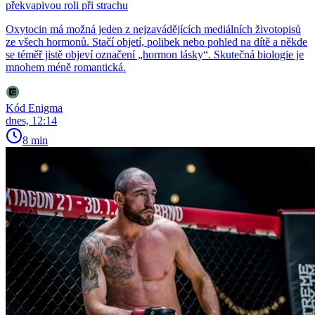
překvapivou roli při strachu
Oxytocin má možná jeden z nejzavádějících mediálních životopisů
ze všech hormonů. Stačí objetí, polibek nebo pohled na dítě a někde
se téměř jistě objeví označení „hormon lásky“. Skutečná biologie je
mnohem méně romantická.
Kód Enigma
dnes, 12:14
8 min