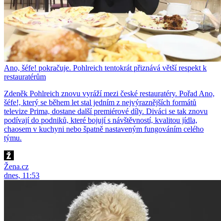
Ano, šéfe! pokračuje. Pohlreich tentokrát přiznává větší respekt k
restauratérům
Zdeněk Pohlreich znovu vyráží mezi české restauratéry. Pořad Ano,
šéfe!, který se během let stal jedním z nejvýraznějších formátů
televize Prima, dostane další premiérové díly. Diváci se tak znovu
podívají do podniků, které bojují s návštěvností, kvalitou jídla,
chaosem v kuchyni nebo špatně nastaveným fungováním celého
týmu.
Žena.cz
dnes, 11:53