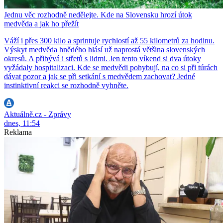
Jednu věc rozhodně nedělejte. Kde na Slovensku hrozí útok
medvěda a jak ho přežít
Váží i přes 300 kilo a sprintuje rychlostí až 55 kilometrů za hodinu.
Výskyt medvěda hnědého hlásí už naprostá většina slovenských
okresů. A přibývá i střetů s lidmi. Jen tento víkend si dva útoky
vyžádaly hospitalizaci. Kde se medvědi pohybují, na co si při túrách
dávat pozor a jak se při setkání s medvědem zachovat? Jedné
instinktivní reakci se rozhodně vyhněte.
Aktuálně.cz - Zprávy
dnes, 11:54
Reklama