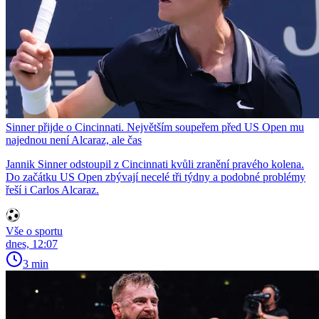
Sinner přijde o Cincinnati. Největším soupeřem před US Open mu
najednou není Alcaraz, ale čas
Jannik Sinner odstoupil z Cincinnati kvůli zranění pravého kolena.
Do začátku US Open zbývají necelé tři týdny a podobné problémy
řeší i Carlos Alcaraz.
Vše o sportu
dnes, 12:07
3 min