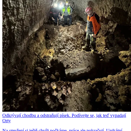
Odkrývají chodbu a odstraňují písek. Podívejte se, jak teď vypadají
Orty
Na otevření si ještě chvíli počkáme, práce ale pokračují. Unikátní