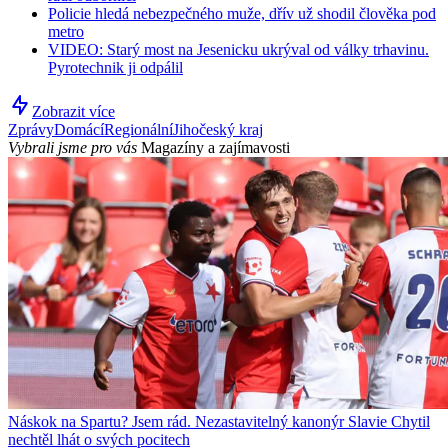
Policie hledá nebezpečného muže, dřív už shodil člověka pod
metro
VIDEO: Starý most na Jesenicku ukrýval od války trhavinu.
Pyrotechnik ji odpálil
Zobrazit více
Zprávy
Domácí
Regionální
Jihočeský kraj
Vybrali jsme pro vás
Magazíny a zajímavosti
Náskok na Spartu? Jsem rád. Nezastavitelný kanonýr Slavie Chytil
nechtěl lhát o svých pocitech