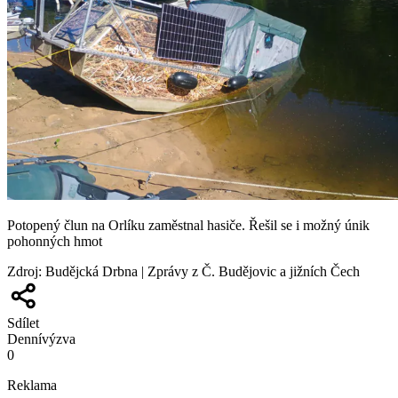
Potopený člun na Orlíku zaměstnal hasiče. Řešil se i možný únik
pohonných hmot
Zdroj
:
Budějcká Drbna | Zprávy z Č. Budějovic a jižních Čech
Sdílet
Denní
výzva
0
Reklama