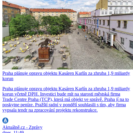
Praha plánuje opravu objektu Kasáren Karlín za zhruba 1,9 miliardy
korun
Praha plánuje opravu objektu Kasáren Karlín za zhruba 1,9 miliardy
korun včetně DPH. Investici bude mít na starosti městská firma
Trade Centre Praha (TCP), která má objekt ve správě. Praha jí na to
poskytne peníze. Pražští radní v pondělí souhlasili s tím, aby firma
vypsala tendr na zpracování projektu rekonstrukce.
Aktuálně.cz - Zprávy
dnes, 11:49