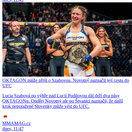
OKTAGON může přijít o Szabovou. Novotný naznačil její cestu do
UFC
Lucia Szabová po výhře nad Lucií Pudilovou dál drží dva pásy
OKTAGONu. Ondřej Novotný ale po Štvanici naznačil, že další
krok neporažené Slovenky může vést do UFC.
MMAMAG.cz
dnes, 11:47