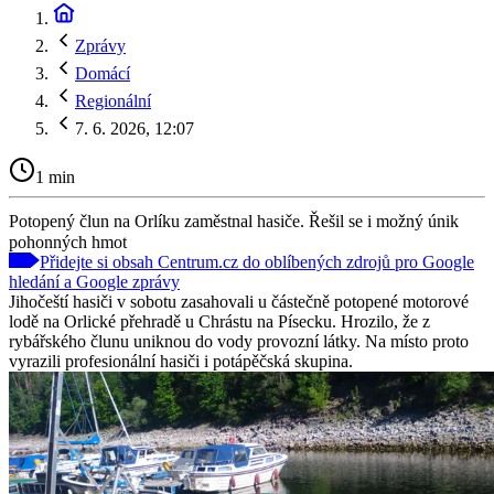
Zprávy
Domácí
Regionální
7. 6. 2026, 12:07
1 min
Potopený člun na Orlíku zaměstnal hasiče. Řešil se i možný únik
pohonných hmot
Přidejte si obsah Centrum.cz do oblíbených zdrojů pro Google
hledání a Google zprávy
Jihočeští hasiči v sobotu zasahovali u částečně potopené motorové
lodě na Orlické přehradě u Chrástu na Písecku. Hrozilo, že z
rybářského člunu uniknou do vody provozní látky. Na místo proto
vyrazili profesionální hasiči i potápěčská skupina.