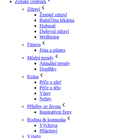
Ženské centrum
Zdraví
Ženské zdraví
Babiččina lékárna
Hubnutí
Duševní zdraví
Wellbeing
Fitness
Jóga a pilates
Módní trendy
Aktuální trendy
Doplňky
Krása
Péče o pleť
Péče o tělo
Vlasy
Nehty
Příběhy ze života
Inspirativní ženy
Rodina & komunita
Výchova
Přátelství
Vztahy