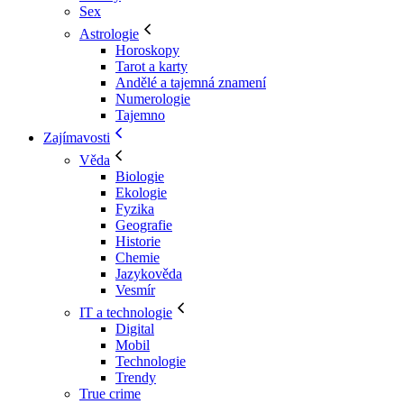
Sex
Astrologie
Horoskopy
Tarot a karty
Andělé a tajemná znamení
Numerologie
Tajemno
Zajímavosti
Věda
Biologie
Ekologie
Fyzika
Geografie
Historie
Chemie
Jazykověda
Vesmír
IT a technologie
Digital
Mobil
Technologie
Trendy
True crime