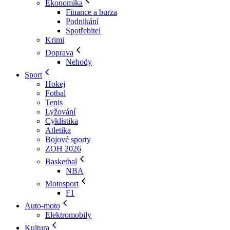
Ekonomika
Finance a burza
Podnikání
Spotřebitel
Krimi
Doprava
Nehody
Sport
Hokej
Fotbal
Tenis
Lyžování
Cyklistika
Atletika
Bojové sporty
ZOH 2026
Basketbal
NBA
Motosport
F1
Auto-moto
Elektromobily
Kultura