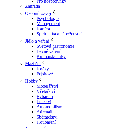
Pro hospodyňky
Zahrada
Osobní rozvoj
Psychologie
Management
Kariéra
Spiritualita a náboženství
Jídlo a vaření
Světová gastronomie
Levné vaření
Kulinářské triky
Mazlíčci
Kočky
Pejskové
Hobby
Modelářství
Včelařství
Rybaření
Letectví
Automobilismus
Adrenalin
Sběratelství
Houbaření