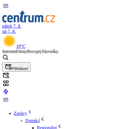
pátek 7. 8.
pá 7. 8.
19°C
Internet
Firmy
Recepty
Slovníky
Přihlášení
Zprávy
Domácí
Regionální