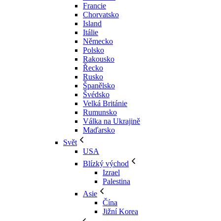
Francie
Chorvatsko
Island
Itálie
Německo
Polsko
Rakousko
Řecko
Rusko
Španělsko
Švédsko
Velká Británie
Rumunsko
Válka na Ukrajině
Maďarsko
Svět
USA
Blízký východ
Izrael
Palestina
Asie
Čína
Jižní Korea