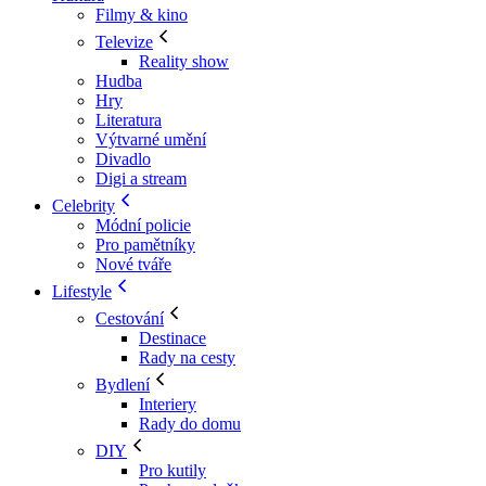
Filmy & kino
Televize
Reality show
Hudba
Hry
Literatura
Výtvarné umění
Divadlo
Digi a stream
Celebrity
Módní policie
Pro pamětníky
Nové tváře
Lifestyle
Cestování
Destinace
Rady na cesty
Bydlení
Interiery
Rady do domu
DIY
Pro kutily