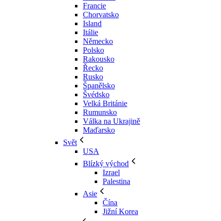
Francie
Chorvatsko
Island
Itálie
Německo
Polsko
Rakousko
Řecko
Rusko
Španělsko
Švédsko
Velká Británie
Rumunsko
Válka na Ukrajině
Maďarsko
Svět
USA
Blízký východ
Izrael
Palestina
Asie
Čína
Jižní Korea