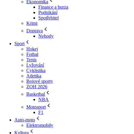
Ekonomika
Finance a burza
Podnikání
Spotřebitel
Krimi
Doprava
Nehody
Sport
Hokej
Fotbal
Tenis
Lyžování
Cyklistika
Atletika
Bojové sporty
ZOH 2026
Basketbal
NBA
Motosport
F1
Auto-moto
Elektromobily
Kultura