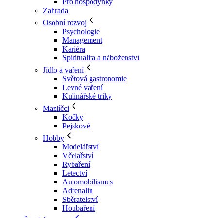
Pro hospodyňky
Zahrada
Osobní rozvoj
Psychologie
Management
Kariéra
Spiritualita a náboženství
Jídlo a vaření
Světová gastronomie
Levné vaření
Kulinářské triky
Mazlíčci
Kočky
Pejskové
Hobby
Modelářství
Včelařství
Rybaření
Letectví
Automobilismus
Adrenalin
Sběratelství
Houbaření