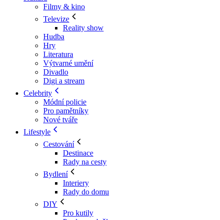
Filmy & kino
Televize
Reality show
Hudba
Hry
Literatura
Výtvarné umění
Divadlo
Digi a stream
Celebrity
Módní policie
Pro pamětníky
Nové tváře
Lifestyle
Cestování
Destinace
Rady na cesty
Bydlení
Interiery
Rady do domu
DIY
Pro kutily