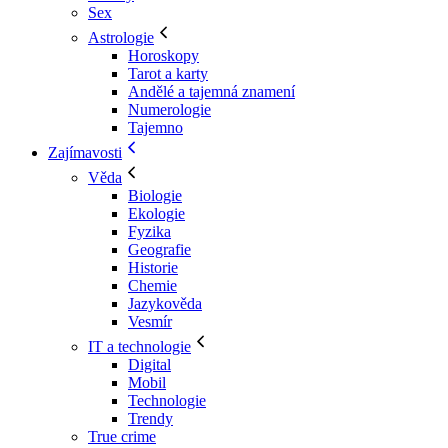
Sex
Astrologie
Horoskopy
Tarot a karty
Andělé a tajemná znamení
Numerologie
Tajemno
Zajímavosti
Věda
Biologie
Ekologie
Fyzika
Geografie
Historie
Chemie
Jazykověda
Vesmír
IT a technologie
Digital
Mobil
Technologie
Trendy
True crime