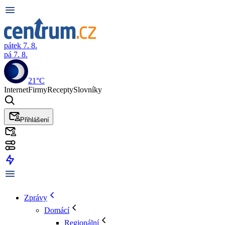
pátek 7. 8.
pá 7. 8.
21°C
Internet
Firmy
Recepty
Slovníky
Přihlášení
Zprávy
Domácí
Regionální