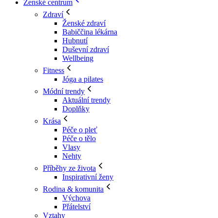
Ženské centrum
Zdraví
Ženské zdraví
Babiččina lékárna
Hubnutí
Duševní zdraví
Wellbeing
Fitness
Jóga a pilates
Módní trendy
Aktuální trendy
Doplňky
Krása
Péče o pleť
Péče o tělo
Vlasy
Nehty
Příběhy ze života
Inspirativní ženy
Rodina & komunita
Výchova
Přátelství
Vztahy