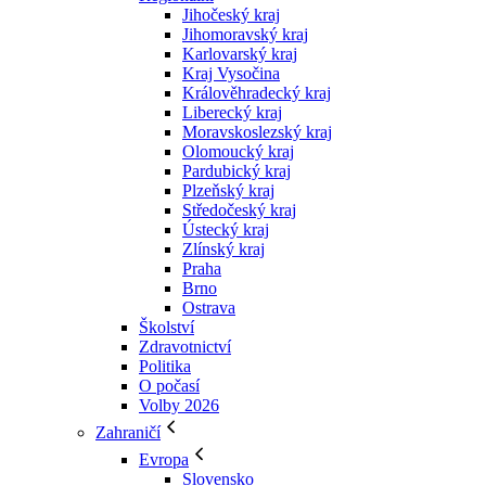
Jihočeský kraj
Jihomoravský kraj
Karlovarský kraj
Kraj Vysočina
Králověhradecký kraj
Liberecký kraj
Moravskoslezský kraj
Olomoucký kraj
Pardubický kraj
Plzeňský kraj
Středočeský kraj
Ústecký kraj
Zlínský kraj
Praha
Brno
Ostrava
Školství
Zdravotnictví
Politika
O počasí
Volby 2026
Zahraničí
Evropa
Slovensko