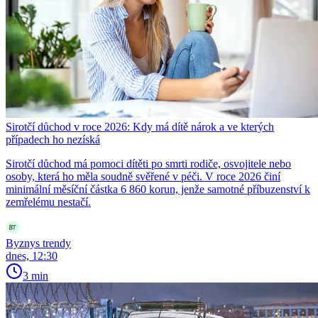
Sirotčí důchod v roce 2026: Kdy má dítě nárok a ve kterých
případech ho nezíská
Sirotčí důchod má pomoci dítěti po smrti rodiče, osvojitele nebo
osoby, která ho měla soudně svěřené v péči. V roce 2026 činí
minimální měsíční částka 6 860 korun, jenže samotné příbuzenství k
zemřelému nestačí.
Byznys trendy
dnes, 12:30
3 min