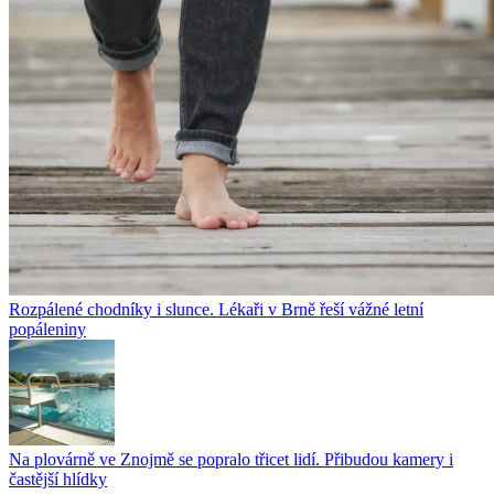
Rozpálené chodníky i slunce. Lékaři v Brně řeší vážné letní
popáleniny
Na plovárně ve Znojmě se popralo třicet lidí. Přibudou kamery i
častější hlídky