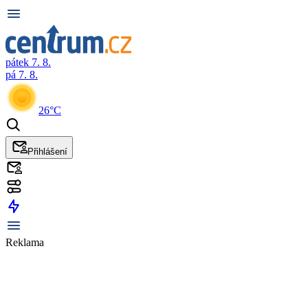
pátek 7. 8.
pá 7. 8.
26°C
Přihlášení
Reklama