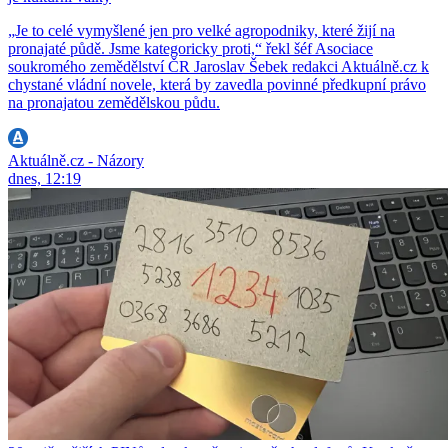
„Je to celé vymyšlené jen pro velké agropodniky, které žijí na
pronajaté půdě. Jsme kategoricky proti,“ řekl šéf Asociace
soukromého zemědělství ČR Jaroslav Šebek redakci Aktuálně.cz k
chystané vládní novele, která by zavedla povinné předkupní právo
na pronajatou zemědělskou půdu.
Aktuálně.cz - Názory
dnes, 12:19