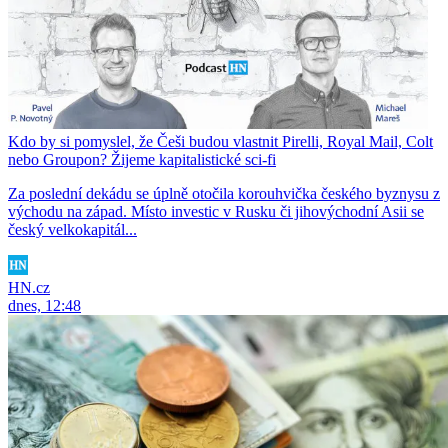
Kdo by si pomyslel, že Češi budou vlastnit Pirelli, Royal Mail, Colt
nebo Groupon? Žijeme kapitalistické sci-fi
Za poslední dekádu se úplně otočila korouhvička českého byznysu z
východu na západ. Místo investic v Rusku či jihovýchodní Asii se
český velkokapitál...
HN.cz
dnes, 12:48