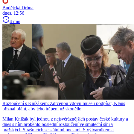
Budějcká Drbna
dnes, 12:56
4 min
Rozloučení s Knížákem: Zdrcenou vdovu museli podpírat, Klaus
přiznal přání, aby jeho trápení už skončilo
Milan Knížák byl jednou z nejsvéráznějších postav české kultury a
dnes s ním proběhlo poslední rozloučení ve smuteční síni v
pražských Strašnicích se státními poctami. S výtvarníkem a