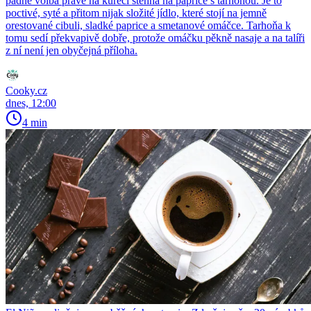
padne volba právě na kuřecí stehna na paprice s tarhoňou. Je to
poctivé, syté a přitom nijak složité jídlo, které stojí na jemně
orestované cibuli, sladké paprice a smetanové omáčce. Tarhoňa k
tomu sedí překvapivě dobře, protože omáčku pěkně nasaje a na talíři
z ní není jen obyčejná příloha.
Cooky.cz
dnes, 12:00
4 min