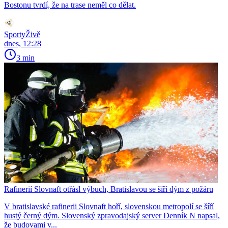
Bostonu tvrdí, že na trase neměl co dělat.
SportyŽivě
dnes, 12:28
3 min
Rafinerií Slovnaft otřásl výbuch, Bratislavou se šíří dým z požáru
V bratislavské rafinerii Slovnaft hoří, slovenskou metropolí se šíří
hustý černý dým. Slovenský zpravodajský server Denník N napsal,
že budovami v...