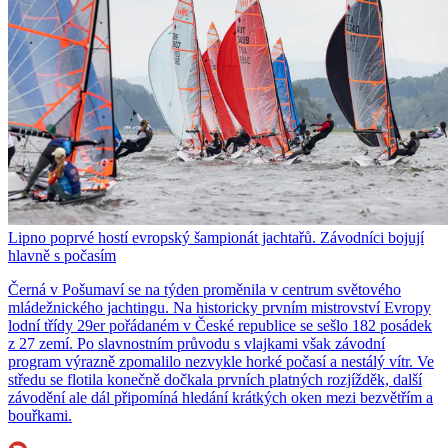
Lipno poprvé hostí evropský šampionát jachtařů. Závodníci bojují
hlavně s počasím
Černá v Pošumaví se na týden proměnila v centrum světového
mládežnického jachtingu. Na historicky prvním mistrovství Evropy
lodní třídy 29er pořádaném v České republice se sešlo 182 posádek
z 27 zemí. Po slavnostním průvodu s vlajkami však závodní
program výrazně zpomalilo nezvykle horké počasí a nestálý vítr. Ve
středu se flotila konečně dočkala prvních platných rozjížděk, další
závodění ale dál připomíná hledání krátkých oken mezi bezvětřím a
bouřkami.