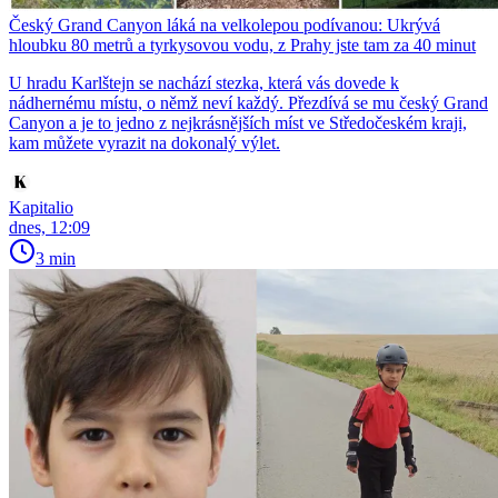
Český Grand Canyon láká na velkolepou podívanou: Ukrývá
hloubku 80 metrů a tyrkysovou vodu, z Prahy jste tam za 40 minut
U hradu Karlštejn se nachází stezka, která vás dovede k
nádhernému místu, o němž neví každý. Přezdívá se mu český Grand
Canyon a je to jedno z nejkrásnějších míst ve Středočeském kraji,
kam můžete vyrazit na dokonalý výlet.
Kapitalio
dnes, 12:09
3 min