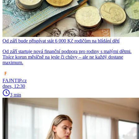
Od září bude přispívat stát 6 000 Kč rodičům na hlídání dětí
Od září startuje nová finanční podpora pro rodiny s malými dětmi.
Tisíce korun měsíčně na jesle či chůvy – ale ne každý dostane
maximum.
FAJNTIP.cz
dnes, 12:30
3 min