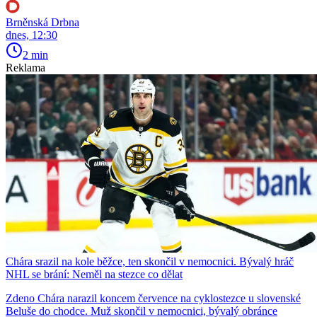
Brněnská Drbna
dnes, 12:30
2 min
Reklama
Chára srazil na kole běžce, ten skončil v nemocnici. Bývalý hráč
NHL se brání: Neměl na stezce co dělat
Zdeno Chára narazil koncem července na cyklostezce u slovenské
Beluše do chodce. Muž skončil v nemocnici, bývalý obránce