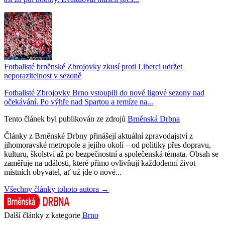
Fotbalisté brněnské Zbrojovky zkusí proti Liberci udržet
neporazitelnost v sezoně
Fotbalisté Zbrojovky Brno vstoupili do nové ligové sezony nad
očekávání. Po výhře nad Spartou a remíze na...
Tento článek byl publikován ze zdrojů
Brněnská Drbna
Články z Brněnské Drbny přinášejí aktuální zpravodajství z
jihomoravské metropole a jejího okolí – od politiky přes dopravu,
kulturu, školství až po bezpečnostní a společenská témata. Obsah se
zaměřuje na události, které přímo ovlivňují každodenní život
místních obyvatel, ať už jde o nové...
Všechny články tohoto autora →
Další články z kategorie
Brno