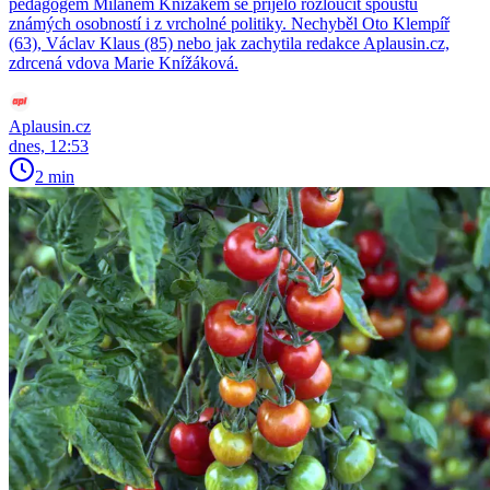
pedagogem Milanem Knížákem se přijelo rozloučit spoustu
známých osobností i z vrcholné politiky. Nechyběl Oto Klempíř
(63), Václav Klaus (85) nebo jak zachytila redakce Aplausin.cz,
zdrcená vdova Marie Knížáková.
Aplausin.cz
dnes, 12:53
2 min