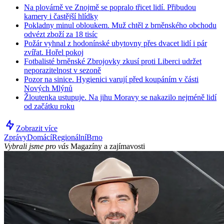
Na plovárně ve Znojmě se popralo třicet lidí. Přibudou
kamery i častější hlídky
Pokladny minul obloukem. Muž chtěl z brněnského obchodu
odvézt zboží za 18 tisíc
Požár vyhnal z hodonínské ubytovny přes dvacet lidí i pár
zvířat. Hořel pokoj
Fotbalisté brněnské Zbrojovky zkusí proti Liberci udržet
neporazitelnost v sezoně
Pozor na sinice. Hygienici varují před koupáním v části
Nových Mlýnů
Žloutenka ustupuje. Na jihu Moravy se nakazilo nejméně lidí
od začátku roku
Zobrazit více
Zprávy
Domácí
Regionální
Brno
Vybrali jsme pro vás
Magazíny a zajímavosti