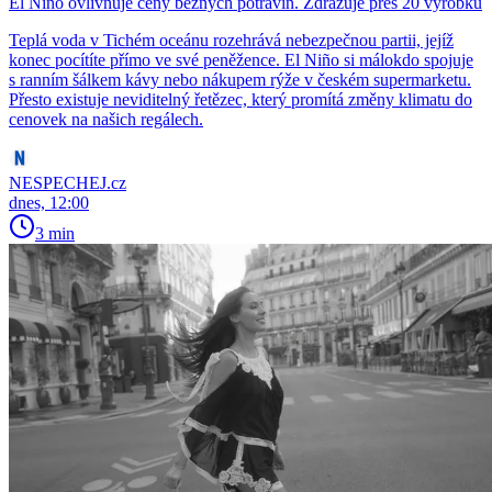
El Niño ovlivňuje ceny běžných potravin. Zdražuje přes 20 výrobků
Teplá voda v Tichém oceánu rozehrává nebezpečnou partii, jejíž
konec pocítíte přímo ve své peněžence. El Niño si málokdo spojuje
s ranním šálkem kávy nebo nákupem rýže v českém supermarketu.
Přesto existuje neviditelný řetězec, který promítá změny klimatu do
cenovek na našich regálech.
NESPECHEJ.cz
dnes, 12:00
3 min