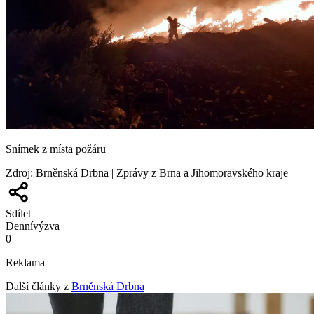
Snímek z místa požáru
Zdroj
:
Brněnská Drbna | Zprávy z Brna a Jihomoravského kraje
Sdílet
Denní
výzva
0
Reklama
Další články z
Brněnská Drbna