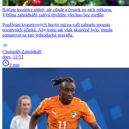
Rajčata kvasnice milují, ale cibule a česnek po nich měknou.
Většina zahrádkářů zalévá droždím všechno bez rozdílu
Používání kvasnicových hnojiv má na vaši zahradu spoustu
pozitivních účinků. Aby tomu tak však skutečně bylo, musíte
pamatovat na tato jednoduchá pravidla.
Chalupáři-Zahrádkáři
dnes, 12:53
2 min