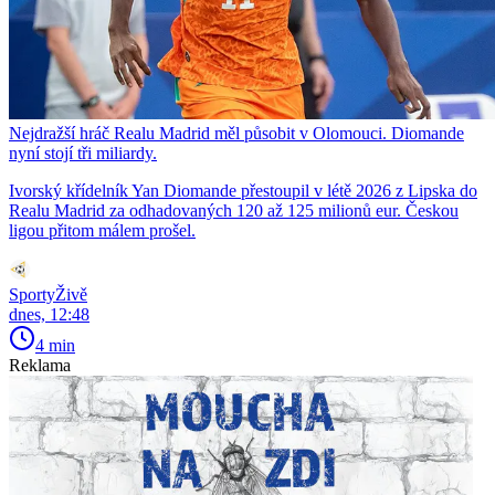
Nejdražší hráč Realu Madrid měl působit v Olomouci. Diomande
nyní stojí tři miliardy.
Ivorský křídelník Yan Diomande přestoupil v létě 2026 z Lipska do
Realu Madrid za odhadovaných 120 až 125 milionů eur. Českou
ligou přitom málem prošel.
SportyŽivě
dnes, 12:48
4 min
Reklama