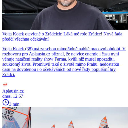
Vojta Kotek otevřeně o Zrádcích: Láká mě role Zrádce! Nová řada
předčí všechna očekávání
Vojta Kotek (38) má za sebou mimořádně nabité pracovní období. V
rozhovoru pro Aplausin.cz přiznal, že nejvíce energie i času nyní
věnuje natáčení reality show Farma, kvůli níž musel upozadit i
soukromý život. Promluvil také o životě mimo Prahu, nedostatku
času na dovolenou i o očekáváních od nové řady populární hry
Zrádci.
Aplausin.cz
dnes, 12:57
3 min