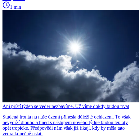
1 min
Ani příští týden se veder nezbavíme. Už víme dokdy budou trvat
Studená fronta na naše území přinesla důležité ochlazení. To však
nevydrží dlouho a hned s nástupem nového týdne budou teploty
opět tropické. Předpovědi nám však již říkají, kdy by měla tato
vedra konečně ustat.