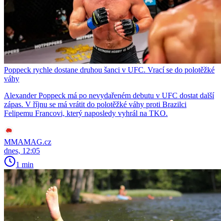
Poppeck rychle dostane druhou šanci v UFC. Vrací se do polotěžké
váhy
Alexander Poppeck má po nevydařeném debutu v UFC dostat další
zápas. V říjnu se má vrátit do polotěžké váhy proti Brazilci
Felipemu Francovi, který naposledy vyhrál na TKO.
MMAMAG.cz
dnes, 12:05
1 min