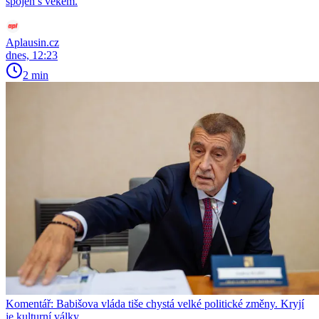
spojen s věkem.
Aplausin.cz
dnes, 12:23
2 min
Komentář: Babišova vláda tiše chystá velké politické změny. Kryjí
je kulturní války