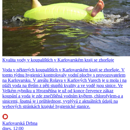
Kvalita vody v koupalištích v Karlovarském kraji se zhoršuje
Voda v některých koupalištích v Karlovarském kraji se zhoršuje. V
tomto týdnu hygienici kontrolovaly vodní plochy s provozovatelem
na Karlovarsku. V areálu Rolava v Karlových Varech je u mola i na
pláži voda na třetím z pěti stupňů kvality a ve vodě jsou sinice. Ve
Velkém rybníku u Hroznětína je už od konce července zákaz
koupání a voda je zde znečištěná vodním květem, chlorofylem-a a
sinicemi, špatná je i průhlednost, vyplývá z aktuálních údajů na
webových stránkách krajské hygienické stanice.
Karlovarská Drbna
dnes, 12:00