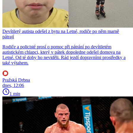
Devítiletý autista odešel z bytu na Letné, rodiče po něm marně
pátrají
Rodiče a policisté prosí o pomoc při pátrání po devítiletém
autistickém chlapci, který v pátek dopoledne odešel domova na
Letné. Od té doby ho neviděli. Rád jezdí dopravními prostředky a
také výtahem.
Pražská Drbna
dnes, 12:06
1 min