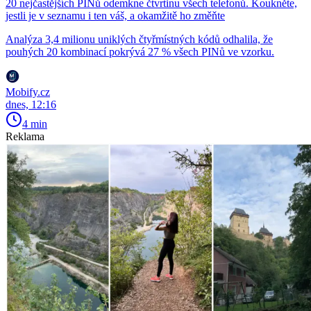
20 nejčastějších PINů odemkne čtvrtinu všech telefonů. Koukněte,
jestli je v seznamu i ten váš, a okamžitě ho změňte
Analýza 3,4 milionu uniklých čtyřmístných kódů odhalila, že
pouhých 20 kombinací pokrývá 27 % všech PINů ve vzorku.
Mobify.cz
dnes, 12:16
4 min
Reklama