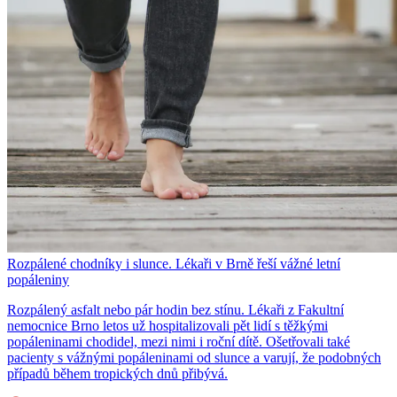
Rozpálené chodníky i slunce. Lékaři v Brně řeší vážné letní
popáleniny
Rozpálený asfalt nebo pár hodin bez stínu. Lékaři z Fakultní
nemocnice Brno letos už hospitalizovali pět lidí s těžkými
popáleninami chodidel, mezi nimi i roční dítě. Ošetřovali také
pacienty s vážnými popáleninami od slunce a varují, že podobných
případů během tropických dnů přibývá.