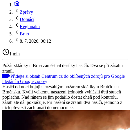
Zprávy
Domácí
Regionální
Brno
8. 7. 2026, 06:12
1 min
Požár skládky u Brna zaměstnal desítky hasičů. Dva se při zásahu
zranili
Přidejte si obsah Centrum.cz do oblíbených zdrojů pro Google
hledání a Google zprávy
Hasiči od noci bojují s rozsáhlým požárem skládky u Bratčic na
Brněnsku. Kvůli velkému nasazení jednotek vyhlásili třetí stupeň
poplachu. Nad ránem se jim podařilo dostat oheň pod kontrolu,
zásah ale dál pokračuje. Při hašení se zranili dva hasiči, jednoho z
nich převezli záchranáři do nemocnice.