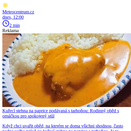
Meteocentrum.cz
dnes, 12:00
2 min
Reklama
Kuřecí stehna na paprice podávaná s tarhoňou: Rodinný oběd s
omáčkou pro spokojený stůl
Když chci uvařit oběd, na kterém se doma všichni shodnou, často