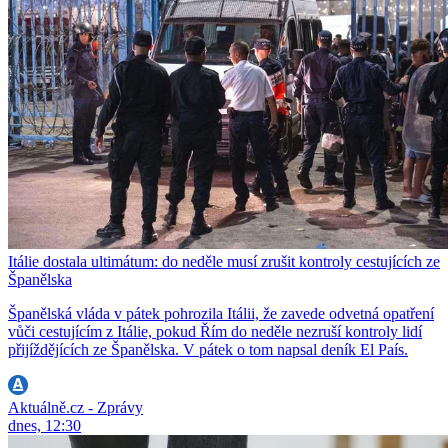
Itálie dostala ultimátum: do neděle musí zrušit kontroly cestujících ze
Španělska
Španělská vláda v pátek pohrozila Itálii, že zavede odvetná opatření
vůči cestujícím z Itálie, pokud Řím do neděle nezruší kontroly lidí
přijíždějících ze Španělska. V pátek o tom napsal deník El País.
Aktuálně.cz - Zprávy
dnes, 12:30