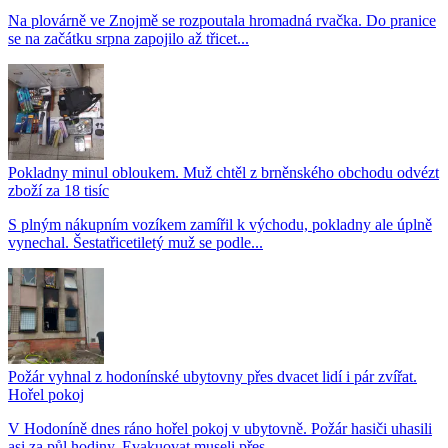
Na plovárně ve Znojmě se rozpoutala hromadná rvačka. Do pranice
se na začátku srpna zapojilo až třicet...
Pokladny minul obloukem. Muž chtěl z brněnského obchodu odvézt
zboží za 18 tisíc
S plným nákupním vozíkem zamířil k východu, pokladny ale úplně
vynechal. Šestatřicetiletý muž se podle...
Požár vyhnal z hodonínské ubytovny přes dvacet lidí i pár zvířat.
Hořel pokoj
V Hodoníně dnes ráno hořel pokoj v ubytovně. Požár hasiči uhasili
asi za půl hodiny. Evakuovat museli přes...