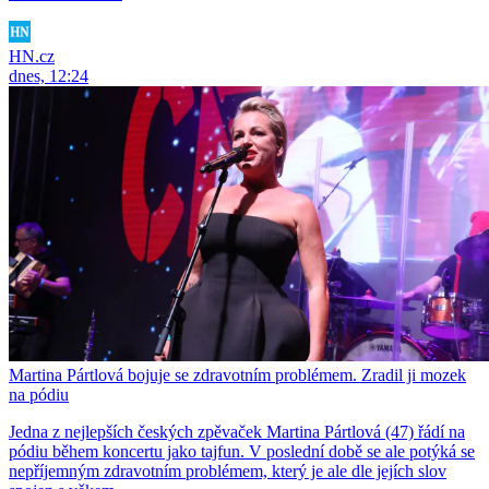
HN.cz
dnes, 12:24
Martina Pártlová bojuje se zdravotním problémem. Zradil ji mozek
na pódiu
Jedna z nejlepších českých zpěvaček Martina Pártlová (47) řádí na
pódiu během koncertu jako tajfun. V poslední době se ale potýká se
nepříjemným zdravotním problémem, který je ale dle jejích slov