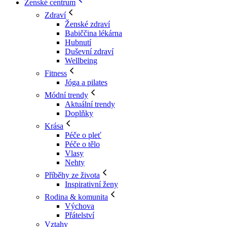
Ženské centrum
Zdraví
Ženské zdraví
Babiččina lékárna
Hubnutí
Duševní zdraví
Wellbeing
Fitness
Jóga a pilates
Módní trendy
Aktuální trendy
Doplňky
Krása
Péče o pleť
Péče o tělo
Vlasy
Nehty
Příběhy ze života
Inspirativní ženy
Rodina & komunita
Výchova
Přátelství
Vztahy