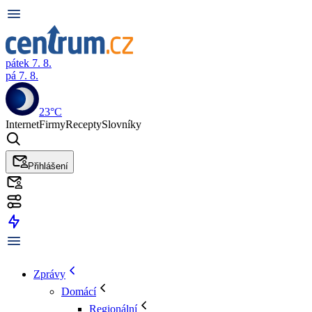
pátek 7. 8.
pá 7. 8.
23°C
Internet
Firmy
Recepty
Slovníky
Přihlášení
Zprávy
Domácí
Regionální