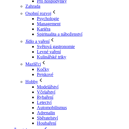
Pro hospodyňky
Zahrada
Osobní rozvoj
Psychologie
Management
Kariéra
Spiritualita a náboženství
Jídlo a vaření
Světová gastronomie
Levné vaření
Kulinářské triky
Mazlíčci
Kočky
Pejskové
Hobby
Modelářství
Včelařství
Rybaření
Letectví
Automobilismus
Adrenalin
Sběratelství
Houbaření