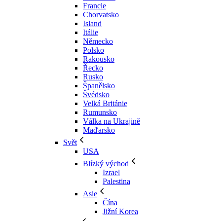
Francie
Chorvatsko
Island
Itálie
Německo
Polsko
Rakousko
Řecko
Rusko
Španělsko
Švédsko
Velká Británie
Rumunsko
Válka na Ukrajině
Maďarsko
Svět
USA
Blízký východ
Izrael
Palestina
Asie
Čína
Jižní Korea