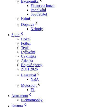
Ekonomika
Finance a burza
Podnikání
Spotřebitel
Krimi
Doprava
Nehody
Sport
Hokej
Fotbal
Tenis
Lyžování
Cyklistika
Atletika
Bojové sporty
ZOH 2026
Basketbal
NBA
Motosport
F1
Auto-moto
Elektromobily
Kultura