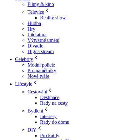
Filmy & kino
Televize
Reality show
Hudba
Hry
Literatura
Výtvarné umění
Divadlo
Digi a stream
Celebrity
Módní policie
Pro pamětníky
Nové tváře
Lifestyle
Cestování
Destinace
Rady na cesty
Bydlení
Interiery
Rady do domu
DIY
Pro kutily