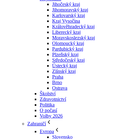
Jihočeský kraj
Jihomoravský kraj
Karlovarský kraj
Kraj Vysočina
Králověhradecký kraj
Liberecký kraj
Moravskoslezský kraj
Olomoucký kraj
Pardubický kraj
Plzeňský kraj
Středočeský kraj
Ústecký kraj
Zlínský kraj
Praha
Brno
Ostrava
Školství
Zdravotnictví
Politika
O počasí
Volby 2026
Zahraničí
Evropa
Slovensko