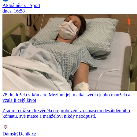
Aktuálně.cz - Sport
dnes, 16:58
78 dní ležela v kómatu. Mezitím její matka svedla jejího manžela a
vzala jí celý život
Zradu, o níž se dozvěděla po probuzení z osmasedmdesátidenního
kómatu, své matce a manželovi nikdy neodpustí.
DámskýDeník.cz