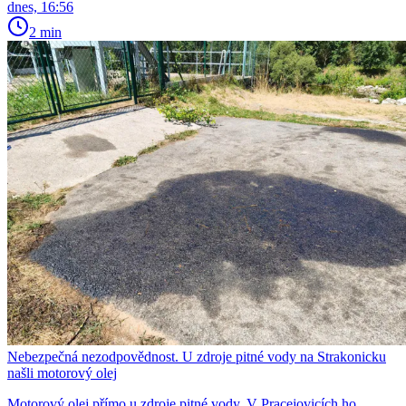
dnes, 16:56
2 min
Nebezpečná nezodpovědnost. U zdroje pitné vody na Strakonicku
našli motorový olej
Motorový olej přímo u zdroje pitné vody. V Pracejovicích ho