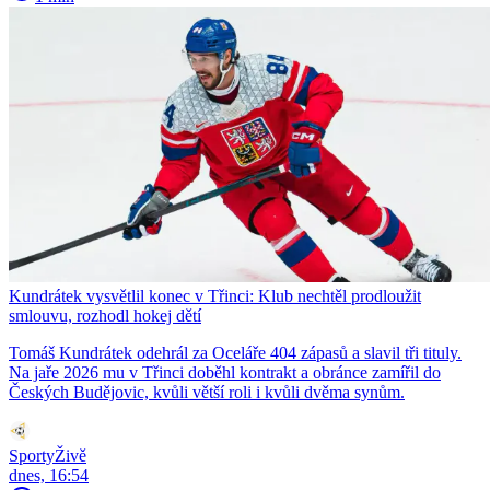
Kundrátek vysvětlil konec v Třinci: Klub nechtěl prodloužit
smlouvu, rozhodl hokej dětí
Tomáš Kundrátek odehrál za Oceláře 404 zápasů a slavil tři tituly.
Na jaře 2026 mu v Třinci doběhl kontrakt a obránce zamířil do
Českých Budějovic, kvůli větší roli i kvůli dvěma synům.
SportyŽivě
dnes, 16:54