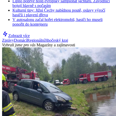
Lipno poprvé hostí evropský šampionát jachtařů. Závodníci
bojují hlavně s počasím
Kulturní tipy: Jižní Čechy nabídnou poutě, oslavy výročí
hasičů i plavení dřeva
V autosalonu začal hořet elektromobil, hasiči ho museli
ponořit do kontejneru
Zobrazit více
Zprávy
Domácí
Regionální
Jihočeský kraj
Vybrali jsme pro vás
Magazíny a zajímavosti