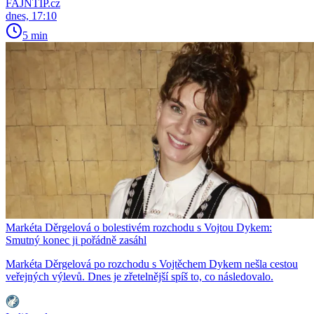
FAJNTIP.cz
dnes, 17:10
5 min
Markéta Děrgelová o bolestivém rozchodu s Vojtou Dykem:
Smutný konec ji pořádně zasáhl
Markéta Děrgelová po rozchodu s Vojtěchem Dykem nešla cestou
veřejných výlevů. Dnes je zřetelnější spíš to, co následovalo.