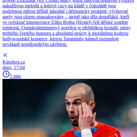
přijede Zmrzlinář (Ice Cream Man), jehož barevná dodávka vyhrává
nakažlivou melodii a ledové cucy na kládě v čokoládě jsou
podobnou měrou hříšně lahodné i démonicky prokleté, výchovné
apely jsou rázem zmasakrovány – stejně jako těla dospěláků, kteří
ve svérázné kinonovince Eliho Rotha (Hostel) čelí dětské zombie
epidemii. Osmdesátiminutový gorefest je přehlídkou brutalit, místy
trefného černého humoru a absolutní neúcty k morálnímu kodexu
hollywoodské komerce, kterou Tarantinův kámoš rozprašuje
nevídaně nemilosrdným závěrem.
Kinobox.cz
dnes, 17:04
5 min