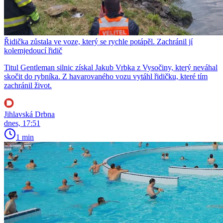
Řidička zůstala ve voze, který se rychle potápěl. Zachránil jí
kolemjedoucí řidič
Titul Gentleman silnic získal Jakub Vrbka z Vysočiny, který neváhal
skočit do rybníka. Z havarovaného vozu vytáhl řidičku, které tím
zachránil život.
Jihlavská Drbna
dnes, 17:51
1 min