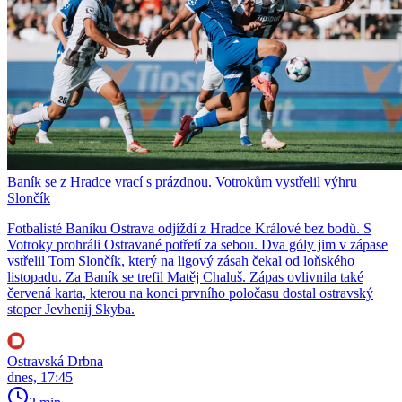
Baník se z Hradce vrací s prázdnou. Votrokům vystřelil výhru
Slončík
Fotbalisté Baníku Ostrava odjíždí z Hradce Králové bez bodů. S
Votroky prohráli Ostravané potřetí za sebou. Dva góly jim v zápase
vstřelil Tom Slončík, který na ligový zásah čekal od loňského
listopadu. Za Baník se trefil Matěj Chaluš. Zápas ovlivnila také
červená karta, kterou na konci prvního poločasu dostal ostravský
stoper Jevhenij Skyba.
Ostravská Drbna
dnes, 17:45