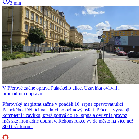
3 min
V Přerově začne oprava Palackého ulice. Uzavírka ovlivní i
hromadnou dopravu
Přerovský magistrát začne v pondělí 10. srpna opravovat ulici
Palackého. Dělníci na silnici položí nový asfalt. Práce si vyžádají
kompletní uzavírku, která potrvá do 19. srpna a ovlivní i provoz
městské hromadné dopravy. Rekonstrukce vyjde město na více než
800 tisíc korun.