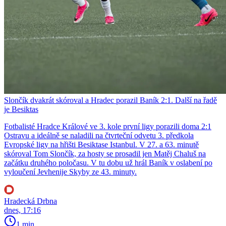
Slončík dvakrát skóroval a Hradec porazil Baník 2:1. Další na řadě
je Besiktas
Fotbalisté Hradce Králové ve 3. kole první ligy porazili doma 2:1
Ostravu a ideálně se naladili na čtvrteční odvetu 3. předkola
Evropské ligy na hřišti Besiktase Istanbul. V 27. a 63. minutě
skóroval Tom Slončík, za hosty se prosadil jen Matěj Chaluš na
začátku druhého poločasu. V tu dobu už hrál Baník v oslabení po
vyloučení Jevhenije Skyby ze 43. minuty.
Hradecká Drbna
dnes, 17:16
1 min