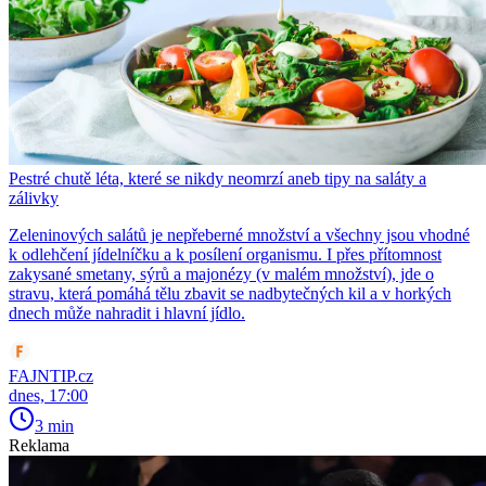
Pestré chutě léta, které se nikdy neomrzí aneb tipy na saláty a
zálivky
Zeleninových salátů je nepřeberné množství a všechny jsou vhodné
k odlehčení jídelníčku a k posílení organismu. I přes přítomnost
zakysané smetany, sýrů a majonézy (v malém množství), jde o
stravu, která pomáhá tělu zbavit se nadbytečných kil a v horkých
dnech může nahradit i hlavní jídlo.
FAJNTIP.cz
dnes, 17:00
3 min
Reklama