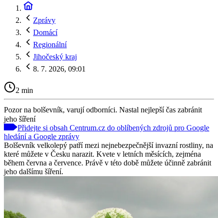
Zprávy
Domácí
Regionální
Jihočeský kraj
8. 7. 2026, 09:01
2 min
Pozor na bolševník, varují odborníci. Nastal nejlepší čas zabránit
jeho šíření
Přidejte si obsah Centrum.cz do oblíbených zdrojů pro Google
hledání a Google zprávy
Bolševník velkolepý patří mezi nejnebezpečnější invazní rostliny, na
které můžete v Česku narazit. Kvete v letních měsících, zejména
během června a července. Právě v této době můžete účinně zabránit
jeho dalšímu šíření.