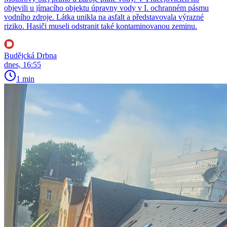
objevili u jímacího objektu úpravny vody v I. ochranném pásmu
vodního zdroje. Látka unikla na asfalt a představovala výrazné
riziko. Hasiči museli odstranit také kontaminovanou zeminu.
Budějcká Drbna
dnes, 16:55
1 min