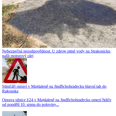
Nebezpečná nezodpovědnost. U zdroje pitné vody na Strakonicku
našli motorový olej
Silničáři opraví v Majdaleně na Jindřichohradecku hlavní tah do
Rakouska
Oprava silnice I/24 v Majdaleně na Jindřichohradecku omezí řidiče
od pondělí 10. srpna do poloviny...