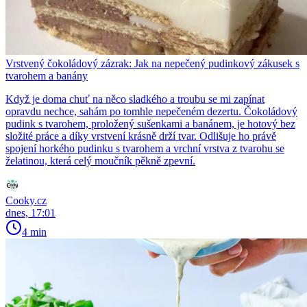
Vrstvený čokoládový zázrak: Jak na nepečený pudinkový zákusek s
tvarohem a banány
Když je doma chuť na něco sladkého a troubu se mi zapínat
opravdu nechce, sahám po tomhle nepečeném dezertu. Čokoládový
pudink s tvarohem, proložený sušenkami a banánem, je hotový bez
složité práce a díky vrstvení krásně drží tvar. Odlišuje ho právě
spojení horkého pudinku s tvarohem a vrchní vrstva z tvarohu se
želatinou, která celý moučník pěkně zpevní.
Cooky.cz
dnes, 17:01
4 min