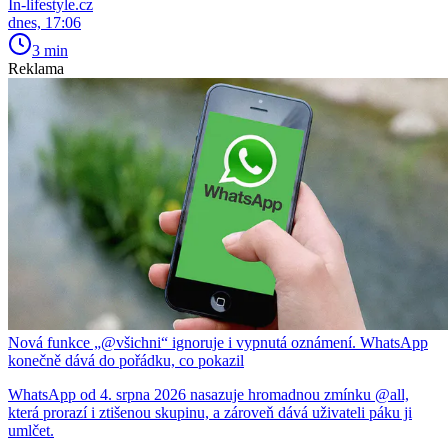
In-lifestyle.cz
dnes, 17:06
3 min
Reklama
Nová funkce „@všichni“ ignoruje i vypnutá oznámení. WhatsApp
konečně dává do pořádku, co pokazil
WhatsApp od 4. srpna 2026 nasazuje hromadnou zmínku @all,
která prorazí i ztišenou skupinu, a zároveň dává uživateli páku ji
umlčet.