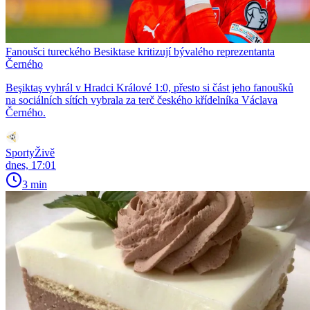
Fanoušci tureckého Besiktase kritizují bývalého reprezentanta
Černého
Beşiktaş vyhrál v Hradci Králové 1:0, přesto si část jeho fanoušků
na sociálních sítích vybrala za terč českého křídelníka Václava
Černého.
SportyŽivě
dnes, 17:01
3 min