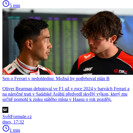
5 min
Sen o Ferrari v nedohlednu: Možná by potřeboval plán B
Oliver Bearman debutoval ve F1 už v roce 2024 v barvách Ferrari a
na náročné trati v Saúdské Arábii předvedl skvělý výkon, který mu
určitě pomohl k zisku stálého místa v Haasu o rok později.
SvětFormule.cz
dnes, 17:32
1 min