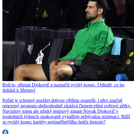
Bolí to, přiznal Djokovič a naznačil rychlý konec. Odhalil, co ho
dohání k šílenství
Pořád je schopný porážet drtivou většinu soupeřů, i přes značně
omezený program obdivuhodně zůstává členem elitní světové pětky.
Navzdory tomu ale srbský tenisový gigant Novak Djokovič v
posledních týdnech opakovaně vyjadřuje nebývalou rezignaci. Blíží
se rychlý konec kariéry nejúspěšnějšího hráče historie?