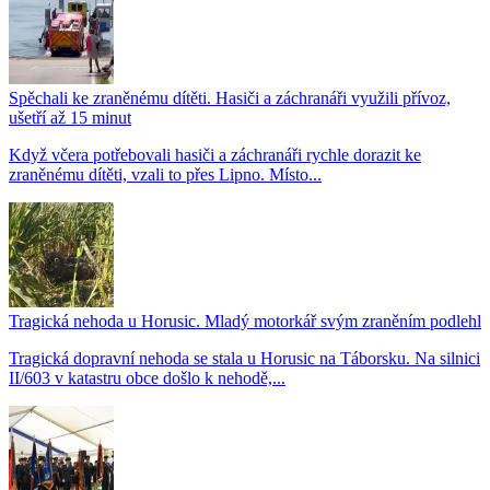
Spěchali ke zraněnému dítěti. Hasiči a záchranáři využili přívoz,
ušetří až 15 minut
Když včera potřebovali hasiči a záchranáři rychle dorazit ke
zraněnému dítěti, vzali to přes Lipno. Místo...
Tragická nehoda u Horusic. Mladý motorkář svým zraněním podlehl
Tragická dopravní nehoda se stala u Horusic na Táborsku. Na silnici
II/603 v katastru obce došlo k nehodě,...