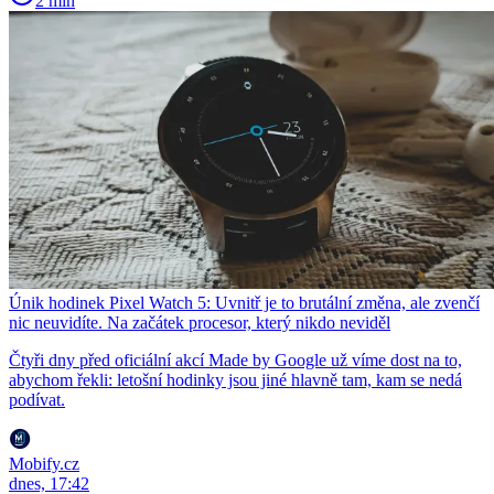
2 min
Únik hodinek Pixel Watch 5: Uvnitř je to brutální změna, ale zvenčí
nic neuvidíte. Na začátek procesor, který nikdo neviděl
Čtyři dny před oficiální akcí Made by Google už víme dost na to,
abychom řekli: letošní hodinky jsou jiné hlavně tam, kam se nedá
podívat.
Mobify.cz
dnes, 17:42