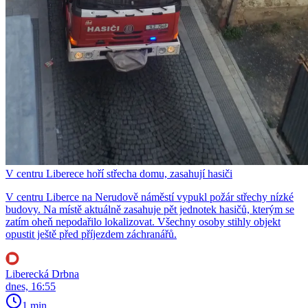
V centru Liberece hoří střecha domu, zasahují hasiči
V centru Liberce na Nerudově náměstí vypukl požár střechy nízké
budovy. Na místě aktuálně zasahuje pět jednotek hasičů, kterým se
zatím oheň nepodařilo lokalizovat. Všechny osoby stihly objekt
opustit ještě před příjezdem záchranářů.
Liberecká Drbna
dnes, 16:55
1 min