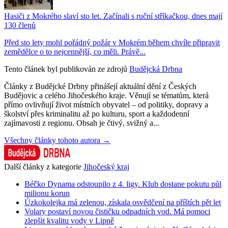
Hasiči z Mokrého slaví sto let. Začínali s ruční stříkačkou, dnes mají
130 členů
Před sto lety mohl pořádný požár v Mokrém během chvíle připravit
zemědělce o to nejcennější, co měli. Právě...
Tento článek byl publikován ze zdrojů
Budějcká Drbna
Články z Budějcké Drbny přinášejí aktuální dění z Českých
Budějovic a celého Jihočeského kraje. Věnují se tématům, která
přímo ovlivňují život místních obyvatel – od politiky, dopravy a
školství přes kriminalitu až po kulturu, sport a každodenní
zajímavosti z regionu. Obsah je čtivý, svižný a...
Všechny články tohoto autora →
Další články z kategorie
Jihočeský kraj
Béčko Dynama odstoupilo z 4. ligy. Klub dostane pokutu půl
milionu korun
Úzkokolejka má zelenou, získala osvědčení na příštích pět let
Volary postaví novou čističku odpadních vod. Má pomoci
zlepšit kvalitu vody v Lipně