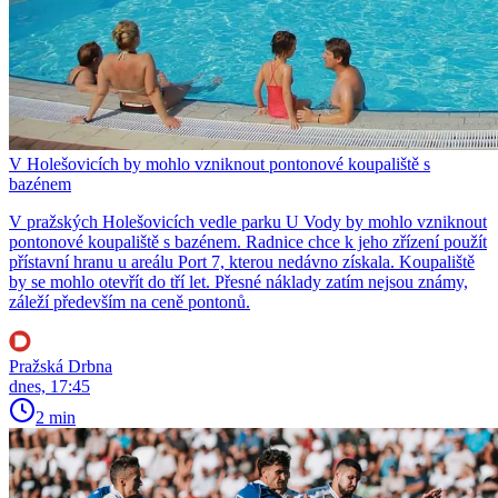
V Holešovicích by mohlo vzniknout pontonové koupaliště s
bazénem
V pražských Holešovicích vedle parku U Vody by mohlo vzniknout
pontonové koupaliště s bazénem. Radnice chce k jeho zřízení použít
přístavní hranu u areálu Port 7, kterou nedávno získala. Koupaliště
by se mohlo otevřít do tří let. Přesné náklady zatím nejsou známy,
záleží především na ceně pontonů.
Pražská Drbna
dnes, 17:45
2 min