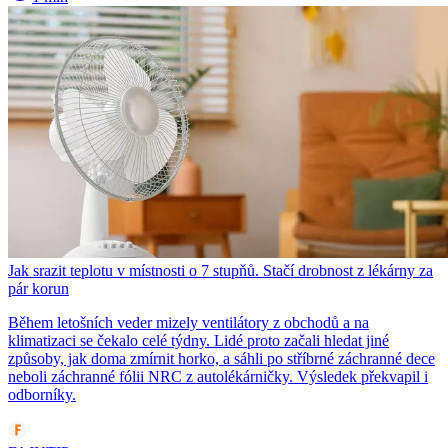
Jak srazit teplotu v místnosti o 7 stupňů. Stačí drobnost z lékárny za
pár korun
Během letošních veder mizely ventilátory z obchodů a na
klimatizaci se čekalo celé týdny. Lidé proto začali hledat jiné
způsoby, jak doma zmírnit horko, a sáhli po stříbrné záchranné dece
neboli záchranné fólii NRC z autolékárničky. Výsledek překvapil i
odborníky.