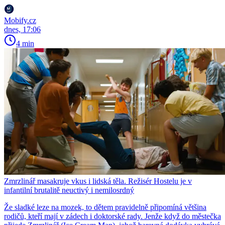
Mobify.cz
dnes, 17:06
4 min
Zmrzlinář masakruje vkus i lidská těla. Režisér Hostelu je v
infantilní brutalitě neuctivý i nemilosrdný
Že sladké leze na mozek, to dětem pravidelně připomíná většina
rodičů, kteří mají v zádech i doktorské rady. Jenže když do městečka