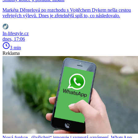
Markéta Děrgelová po rozchodu s Vojtěchem Dykem nešla cestou
veřejných výlevů. Dnes je zřetelnější spíš to, co následovalo.
In-lifestyle.cz
dnes, 17:06
3 min
Reklama
Nová funkce „@všichni“ ignoruje i vypnutá oznámení. WhatsApp