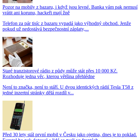
Pozor na mobily z bazaru, i když jsou levné. Banka vám pak nemusí
vrátit ani korunu, hackeři mají žně
Telefon za pár tisíc z bazaru vypadá jako výhodný obchod. Jenže
pokud už nedostává bezpečnostní záplaty,...
Staré tranzistorové rádio z půdy může stát přes 10 000 Kč.
Rozhoduje jedna věc, kterou většina přehlédne
Není to značka, není to stáří. U dvou identických rádií Tesla T58 z
jedné inzertní stránky dělá rozdíl v...
Před 30 lety stál první mobil v Česku jako ojetina, dnes je to poklad.