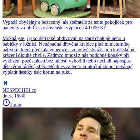
Vypadá obyčejný a bezcenný, ale sběratelé za tento pokojíček pro
panenky z dob Československa vyplácejí 40 000 Kč
Možná jste ji jako děti také obdivovali na staré chalupě nebo u
babičky v ložnici. Nenápadná dřevěná krabice plná miniaturního
nábytku, která přečkala generace a zdánlivě sloužila jen k dětskému
krácení dlouhé chvíle. Zatímco mnozí z nás podobné kousky při
vyklízení pozůstalostí bez milosti vyhodili nebo nechali napospas
dětskému řádění, sběratelé dnes za tento konkrétní klenot neváhají
vyplatit desítky tisíc korun na ruku.
NESPECHEJ.cz
dnes, 16:40
2 min