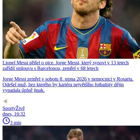
Lionel Messi přišel o otce. Jorge Messi, který synovi v 13 letech
zařídil smlouvu s Barcelonou, zemřel v 68 letech
Jorge Messi zemřel v sobotu 8. srpna 2026 v nemocnici v Rosariu.
Odešel muž, bez kterého by kariéra největšího fotbalisty dějin
vypadala úplně jinak.
SportyŽivě
dnes, 16:32
3 min