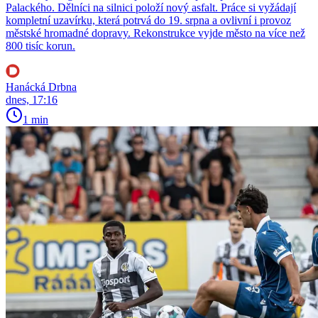
Palackého. Dělníci na silnici položí nový asfalt. Práce si vyžádají
kompletní uzavírku, která potrvá do 19. srpna a ovlivní i provoz
městské hromadné dopravy. Rekonstrukce vyjde město na více než
800 tisíc korun.
Hanácká Drbna
dnes, 17:16
1 min