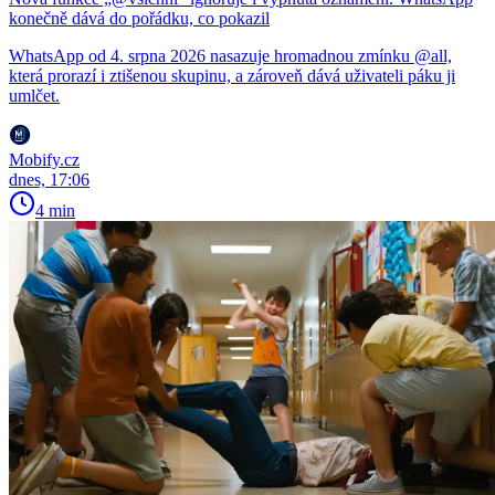
konečně dává do pořádku, co pokazil
WhatsApp od 4. srpna 2026 nasazuje hromadnou zmínku @all,
která prorazí i ztišenou skupinu, a zároveň dává uživateli páku ji
umlčet.
Mobify.cz
dnes, 17:06
4 min