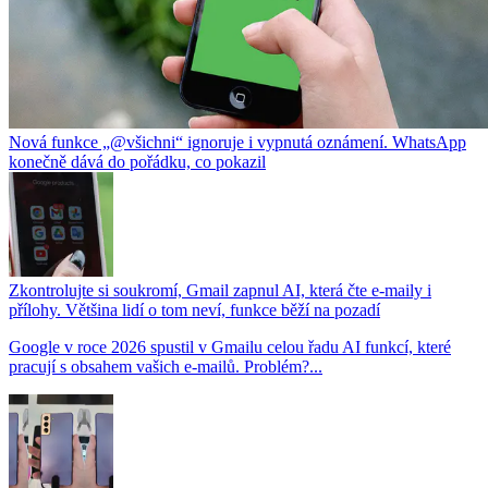
Nová funkce „@všichni“ ignoruje i vypnutá oznámení. WhatsApp
konečně dává do pořádku, co pokazil
Zkontrolujte si soukromí, Gmail zapnul AI, která čte e-maily i
přílohy. Většina lidí o tom neví, funkce běží na pozadí
Google v roce 2026 spustil v Gmailu celou řadu AI funkcí, které
pracují s obsahem vašich e-mailů. Problém?...