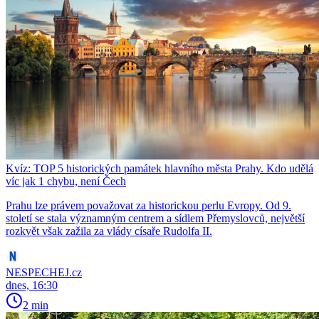
Kvíz: TOP 5 historických památek hlavního města Prahy. Kdo udělá
víc jak 1 chybu, není Čech
Prahu lze právem považovat za historickou perlu Evropy. Od 9.
století se stala významným centrem a sídlem Přemyslovců, největší
rozkvět však zažila za vlády císaře Rudolfa II.
NESPECHEJ.cz
dnes, 16:30
2 min