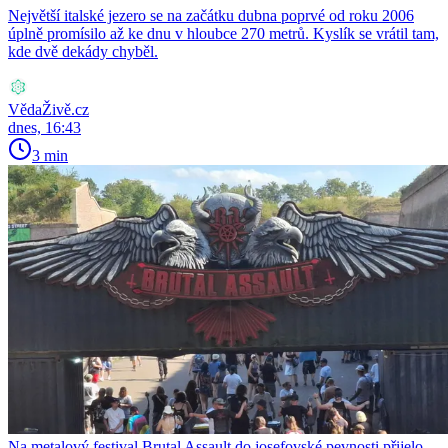
Největší italské jezero se na začátku dubna poprvé od roku 2006
úplně promísilo až ke dnu v hloubce 270 metrů. Kyslík se vrátil tam,
kde dvě dekády chyběl.
VědaŽivě.cz
dnes, 16:43
3 min
Na metalový festival Brutal Assault do josefovské pevnosti přijelo