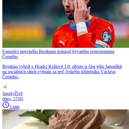
Fanoušci tureckého Besiktase kritizují bývalého reprezentanta
Černého
Beşiktaş vyhrál v Hradci Králové 1:0, přesto si část jeho fanoušků
na sociálních sítích vybrala za terč českého křídelníka Václava
Černého.
SportyŽivě
dnes, 17:01
3 min