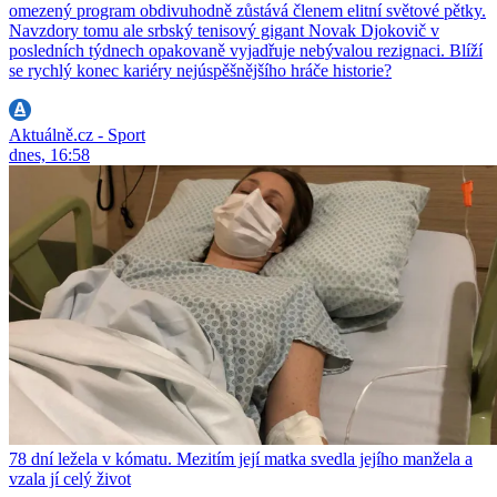
omezený program obdivuhodně zůstává členem elitní světové pětky.
Navzdory tomu ale srbský tenisový gigant Novak Djokovič v
posledních týdnech opakovaně vyjadřuje nebývalou rezignaci. Blíží
se rychlý konec kariéry nejúspěšnějšího hráče historie?
Aktuálně.cz - Sport
dnes, 16:58
78 dní ležela v kómatu. Mezitím její matka svedla jejího manžela a
vzala jí celý život