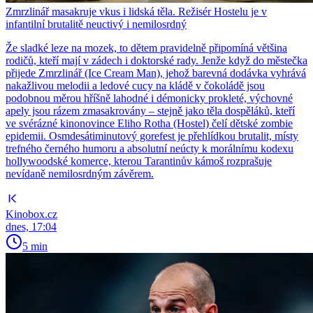
Zmrzlinář masakruje vkus i lidská těla. Režisér Hostelu je v
infantilní brutalitě neuctivý i nemilosrdný
Že sladké leze na mozek, to dětem pravidelně připomíná většina
rodičů, kteří mají v zádech i doktorské rady. Jenže když do městečka
přijede Zmrzlinář (Ice Cream Man), jehož barevná dodávka vyhrává
nakažlivou melodii a ledové cucy na kládě v čokoládě jsou
podobnou měrou hříšně lahodné i démonicky prokleté, výchovné
apely jsou rázem zmasakrovány – stejně jako těla dospěláků, kteří
ve svérázné kinonovince Eliho Rotha (Hostel) čelí dětské zombie
epidemii. Osmdesátiminutový gorefest je přehlídkou brutalit, místy
trefného černého humoru a absolutní neúcty k morálnímu kodexu
hollywoodské komerce, kterou Tarantinův kámoš rozprašuje
nevídaně nemilosrdným závěrem.
Kinobox.cz
dnes, 17:04
5 min