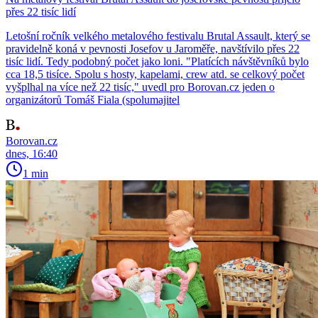
přes 22 tisíc lidí
Letošní ročník velkého metalového festivalu Brutal Assault, který se
pravidelně koná v pevnosti Josefov u Jaroměře, navštívilo přes 22
tisíc lidí. Tedy podobný počet jako loni. "Platících návštěvníků bylo
cca 18,5 tisíce. Spolu s hosty, kapelami, crew atd. se celkový počet
vyšplhal na více než 22 tisíc," uvedl pro Borovan.cz jeden o
organizátorů Tomáš Fiala (spolumajitel
Borovan.cz
dnes, 16:40
1 min