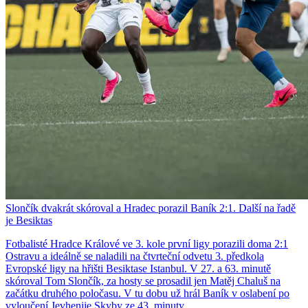
Slončík dvakrát skóroval a Hradec porazil Baník 2:1. Další na řadě
je Besiktas
Fotbalisté Hradce Králové ve 3. kole první ligy porazili doma 2:1
Ostravu a ideálně se naladili na čtvrteční odvetu 3. předkola
Evropské ligy na hřišti Besiktase Istanbul. V 27. a 63. minutě
skóroval Tom Slončík, za hosty se prosadil jen Matěj Chaluš na
začátku druhého poločasu. V tu dobu už hrál Baník v oslabení po
vyloučení Jevhenije Skyby ze 43. minuty.