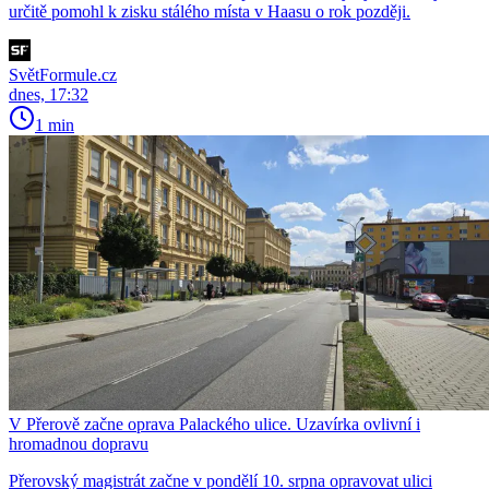
určitě pomohl k zisku stálého místa v Haasu o rok později.
SvětFormule.cz
dnes, 17:32
1 min
V Přerově začne oprava Palackého ulice. Uzavírka ovlivní i
hromadnou dopravu
Přerovský magistrát začne v pondělí 10. srpna opravovat ulici