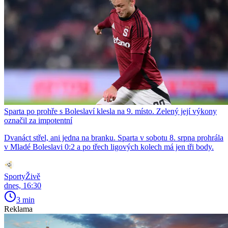
Sparta po prohře s Boleslaví klesla na 9. místo. Zelený její výkony
označil za impotentní
Dvanáct střel, ani jedna na branku. Sparta v sobotu 8. srpna prohrála
v Mladé Boleslavi 0:2 a po třech ligových kolech má jen tři body.
SportyŽivě
dnes, 16:30
3 min
Reklama