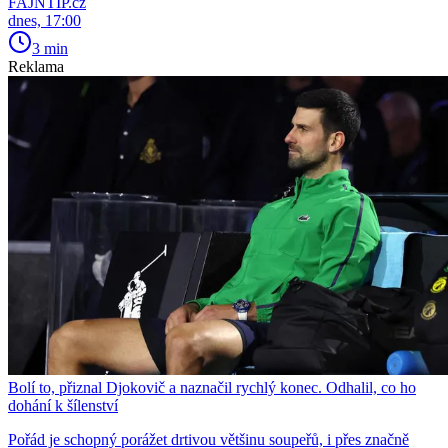
FAJNTIP.cz
dnes, 17:00
3 min
Reklama
Bolí to, přiznal Djokovič a naznačil rychlý konec. Odhalil, co ho
dohání k šílenství
Pořád je schopný porážet drtivou většinu soupeřů, i přes značně