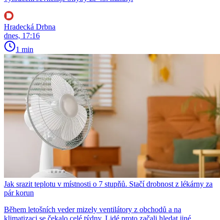
Hradecká Drbna
dnes, 17:16
1 min
Jak srazit teplotu v místnosti o 7 stupňů. Stačí drobnost z lékárny za
pár korun
Během letošních veder mizely ventilátory z obchodů a na
klimatizaci se čekalo celé týdny. Lidé proto začali hledat jiné