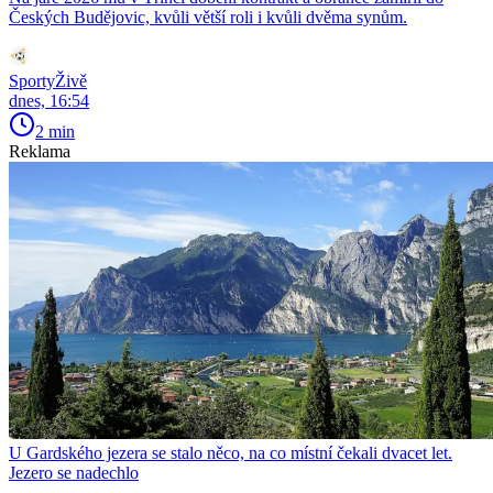
Českých Budějovic, kvůli větší roli i kvůli dvěma synům.
SportyŽivě
dnes, 16:54
2 min
Reklama
U Gardského jezera se stalo něco, na co místní čekali dvacet let.
Jezero se nadechlo