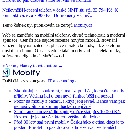
Eurotel ho pak dotoval a lidé se rvali ve frontách
Nejlevnější kapesní telefon v české NMT síti stál 33 794 Kč. K
tomu aktivace za 7 900 Kč. Dohromady víc než...
Tento článek byl publikován ze zdrojů
Mobify.cz
Web se zaměřuje na mobilní telefony, chytré technologie a moderní
aplikace. Čtenáři zde najdou recenze nových modelů, srovnání
zařízení, tipy na užitečné aplikace i praktické rady, jak z telefonu
dostat maximum. Obsah sleduje také trendy v oblasti elektroniky,
softwaru a digitálních služeb – od...
Všechny články tohoto autora →
Další články z kategorie
IT a technologie
Zkontrolujte si soukromí, Gmail zapnul AI, která čte e-maily i
přílohy. Většina lidí o tom neví, funkce běží na pozadí
Pozor na mobily z bazaru, i když jsou levné. Banka vám pak
nemusí vrátit ani korunu, hackeři mají žně
Staré tranzistorové rádio z půdy může stát přes 10 000 Kč.
Rozhoduje jedna věc, kterou většina přehlédne
Před 30 lety stál první mobil v Česku jako ojetina, dnes je to
poklad. Eurotel ho pak dotoval a lidé se rvali ve frontách