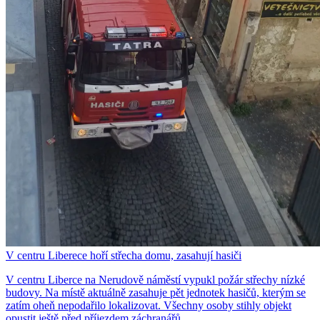
V centru Liberece hoří střecha domu, zasahují hasiči
V centru Liberce na Nerudově náměstí vypukl požár střechy nízké
budovy. Na místě aktuálně zasahuje pět jednotek hasičů, kterým se
zatím oheň nepodařilo lokalizovat. Všechny osoby stihly objekt
opustit ještě před příjezdem záchranářů.