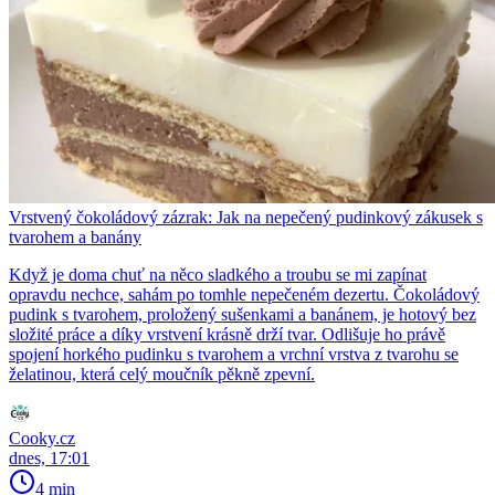
Vrstvený čokoládový zázrak: Jak na nepečený pudinkový zákusek s
tvarohem a banány
Když je doma chuť na něco sladkého a troubu se mi zapínat
opravdu nechce, sahám po tomhle nepečeném dezertu. Čokoládový
pudink s tvarohem, proložený sušenkami a banánem, je hotový bez
složité práce a díky vrstvení krásně drží tvar. Odlišuje ho právě
spojení horkého pudinku s tvarohem a vrchní vrstva z tvarohu se
želatinou, která celý moučník pěkně zpevní.
Cooky.cz
dnes, 17:01
4 min