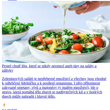
Pestré chutě léta, které se nikdy neomrzí aneb tipy na saláty a
zálivky
Zeleninových salátů je nepřeberné množství a všechny jsou vhodné
k odlehčení jídelníčku a k posílení organismu. I přes přítomnost
zakysané smetany, sýrů a majonézy (v malém množství), jde o
stravu, která pomáhá tělu zbavit se nadbytečných kil a v horkých
dnech může nahradit i hlavní jídlo.