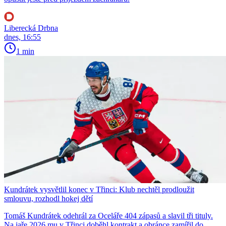
Liberecká Drbna
dnes, 16:55
1 min
Kundrátek vysvětlil konec v Třinci: Klub nechtěl prodloužit
smlouvu, rozhodl hokej dětí
Tomáš Kundrátek odehrál za Oceláře 404 zápasů a slavil tři tituly.
Na jaře 2026 mu v Třinci doběhl kontrakt a obránce zamířil do