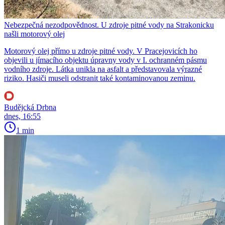
Nebezpečná nezodpovědnost. U zdroje pitné vody na Strakonicku
našli motorový olej
Motorový olej přímo u zdroje pitné vody. V Pracejovicích ho
objevili u jímacího objektu úpravny vody v I. ochranném pásmu
vodního zdroje. Látka unikla na asfalt a představovala výrazné
riziko. Hasiči museli odstranit také kontaminovanou zeminu.
Budějcká Drbna
dnes, 16:55
1 min