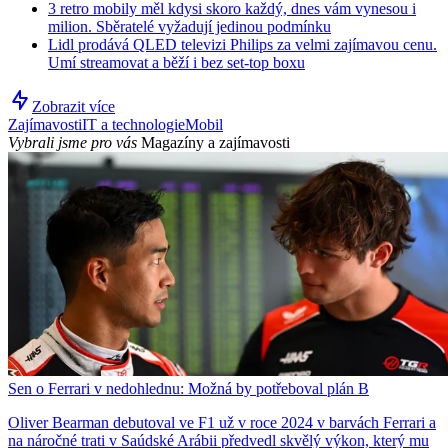
3 retro mobily měl kdysi skoro každý, dnes vám vynesou i
milion. Sběratelé vyžadují jedinou podmínku
Lidl prodává QLED televizi Philips za velmi zajímavou cenu.
Umí streamovat a běží i bez set-top boxu
Zobrazit více
Zajímavosti
IT a technologie
Mobil
Vybrali jsme pro vás
Magazíny a zajímavosti
Sen o Ferrari v nedohlednu: Možná by potřeboval plán B
Oliver Bearman debutoval ve F1 už v roce 2024 v barvách Ferrari a
na náročné trati v Saúdské Arábii předvedl skvělý výkon, který mu