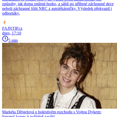
způsoby, jak doma zmírnit horko, a sáhli po stříbrné záchranné dece
neboli záchranné fólii NRC z autolékárničky. Výsledek překvapil i
odborníky.
FAJNTIP.cz
dnes, 17:10
5 min
Markéta Děrgelová o bolestivém rozchodu s Vojtou Dykem:
Smutný konec ji pořádně zasáhl