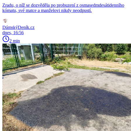
Zradu, o níž se dozvěděla po probuzení z osmasedmdesátidenního
kómatu, své matce a manželovi nikdy neodpustí.
DámskýDeník.cz
dnes, 16:56
2 min