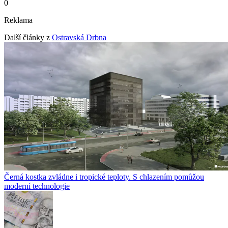
0
Reklama
Další články z
Ostravská Drbna
Černá kostka zvládne i tropické teploty. S chlazením pomůžou
moderní technologie