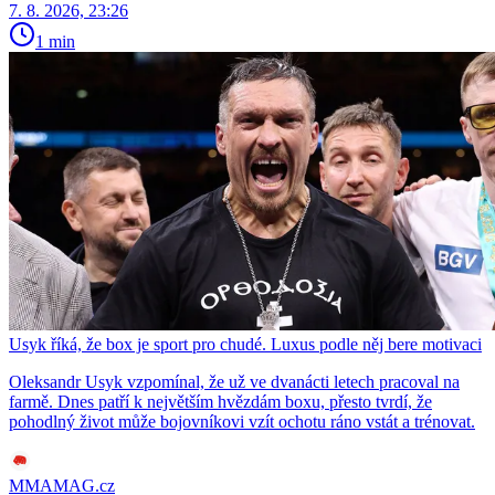
7. 8. 2026, 23:26
1 min
Usyk říká, že box je sport pro chudé. Luxus podle něj bere motivaci
Oleksandr Usyk vzpomínal, že už ve dvanácti letech pracoval na
farmě. Dnes patří k největším hvězdám boxu, přesto tvrdí, že
pohodlný život může bojovníkovi vzít ochotu ráno vstát a trénovat.
MMAMAG.cz