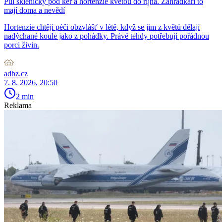
Půl skleničky pod keř a hortenzie kvetou do října. Zahrádkáři to
mají doma a nevědí
Hortenzie chtějí péči obzvlášť v létě, když se jim z květů dělají
nadýchané koule jako z pohádky. Právě tehdy potřebují pořádnou
porci živin.
adbz.cz
7. 8. 2026, 20:50
2 min
Reklama