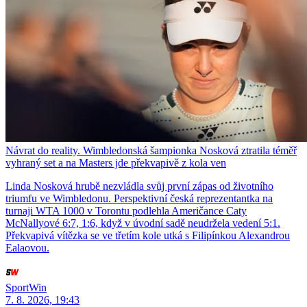
Návrat do reality. Wimbledonská šampionka Nosková ztratila téměř
vyhraný set a na Masters jde překvapivě z kola ven
Linda Nosková hrubě nezvládla svůj první zápas od životního
triumfu ve Wimbledonu. Perspektivní česká reprezentantka na
turnaji WTA 1000 v Torontu podlehla Američance Caty
McNallyové 6:7, 1:6, když v úvodní sadě neudržela vedení 5:1.
Překvapivá vítězka se ve třetím kole utká s Filipínkou Alexandrou
Ealaovou.
SportWin
7. 8. 2026, 19:43