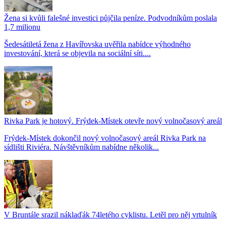
Žena si kvůli falešné investici půjčila peníze. Podvodníkům poslala
1,7 milionu
Šedesátiletá žena z Havířovska uvěřila nabídce výhodného
investování, která se objevila na sociální síti....
Rivka Park je hotový. Frýdek-Místek otevře nový volnočasový areál
Frýdek-Místek dokončil nový volnočasový areál Rivka Park na
sídlišti Riviéra. Návštěvníkům nabídne několik...
V Bruntále srazil náklaďák 74letého cyklistu. Letěl pro něj vrtulník