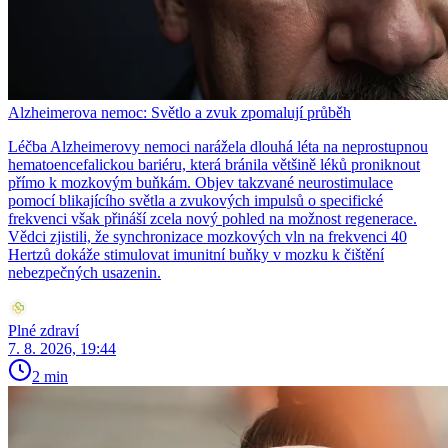
Alzheimerova nemoc: Světlo a zvuk zpomalují průběh
Léčba Alzheimerovy nemoci narážela dlouhá léta na neprostupnou
hematoencefalickou bariéru, která bránila většině léků proniknout
přímo k mozkovým buňkám. Objev takzvané neurostimulace
pomocí blikajícího světla a zvukových impulsů o specifické
frekvenci však přináší zcela nový pohled na možnost regenerace.
Vědci zjistili, že synchronizace mozkových vln na frekvenci 40
Hertzů dokáže stimulovat imunitní buňky v mozku k čištění
nebezpečných usazenin.
Plné zdraví
7. 8. 2026, 19:44
2 min