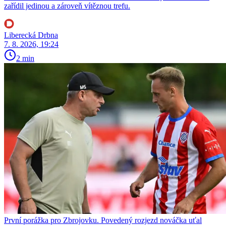
zařídil jedinou a zároveň vítěznou trefu.
Liberecká Drbna
7. 8. 2026, 19:24
2 min
První porážka pro Zbrojovku. Povedený rozjezd nováčka uťal