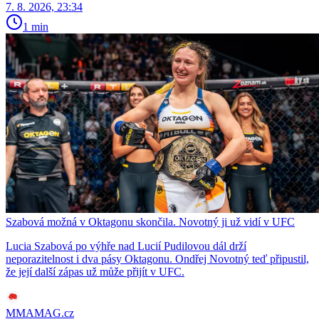
7. 8. 2026, 23:34
1 min
Szabová možná v Oktagonu skončila. Novotný ji už vidí v UFC
Lucia Szabová po výhře nad Lucií Pudilovou dál drží
neporazitelnost i dva pásy Oktagonu. Ondřej Novotný teď připustil,
že její další zápas už může přijít v UFC.
MMAMAG.cz