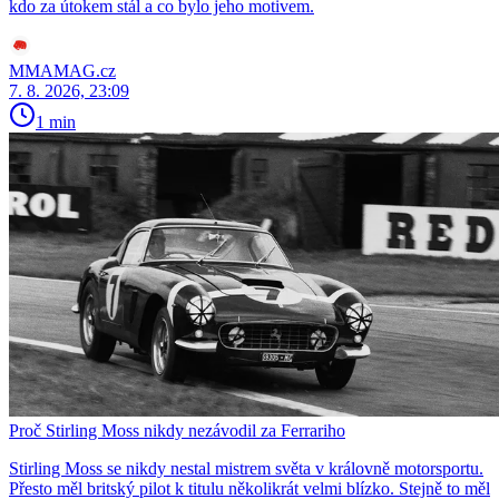
kdo za útokem stál a co bylo jeho motivem.
MMAMAG.cz
7. 8. 2026, 23:09
1 min
Proč Stirling Moss nikdy nezávodil za Ferrariho
Stirling Moss se nikdy nestal mistrem světa v královně motorsportu.
Přesto měl britský pilot k titulu několikrát velmi blízko. Stejně to měl