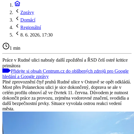
Zprávy
Domácí
Regionální
8. 6. 2026, 17:30
1 min
Práce v Rudné ulici nabraly další zpoždění a ŘSD čelí ostré kritice
primátora
Přidejte si obsah Centrum.cz do oblíbených zdrojů pro Google
hledání a Google zprávy
Plné zprovoznění čtyř pruhů Rudné ulice v Ostravě se opět odkládá.
Most přes Polaneckou ulici je sice dokončený, doprava se ale v
celém profilu obnoví až ve čtvrtek 11. června. Důvodem je nutnost
dokončit práce za provozu, zejména vodorovné značení, svodidla a
další bezpečnostní prvky. Situace vyvolala ostrou reakci vedení
města.