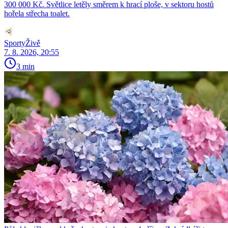
300 000 Kč. Světlice letěly směrem k hrací ploše, v sektoru hostů
hořela střecha toalet.
SportyŽivě
7. 8. 2026, 20:55
3 min