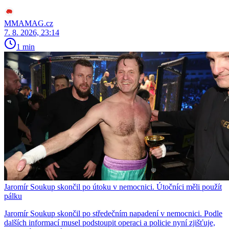
MMAMAG.cz
7. 8. 2026, 23:14
1 min
Jaromír Soukup skončil po útoku v nemocnici. Útočníci měli použít
pálku
Jaromír Soukup skončil po středečním napadení v nemocnici. Podle
dalších informací musel podstoupit operaci a policie nyní zjišťuje,