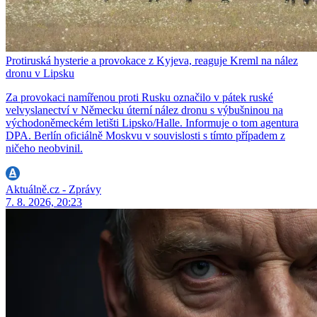
Protiruská hysterie a provokace z Kyjeva, reaguje Kreml na nález
dronu v Lipsku
Za provokaci namířenou proti Rusku označilo v pátek ruské
velvyslanectví v Německu úterní nález dronu s výbušninou na
východoněmeckém letišti Lipsko/Halle. Informuje o tom agentura
DPA. Berlín oficiálně Moskvu v souvislosti s tímto případem z
ničeho neobvinil.
Aktuálně.cz - Zprávy
7. 8. 2026, 20:23