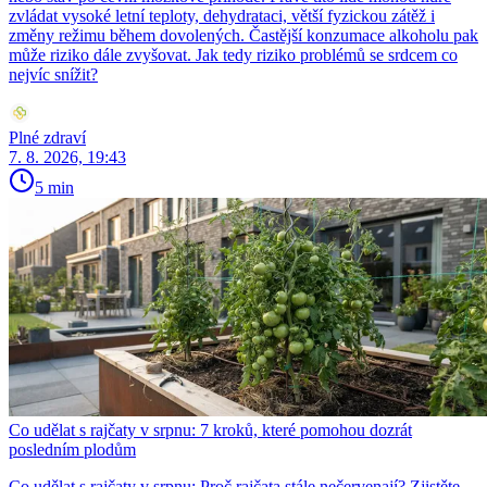
zvládat vysoké letní teploty, dehydrataci, větší fyzickou zátěž i
změny režimu během dovolených. Častější konzumace alkoholu pak
může riziko dále zvyšovat. Jak tedy riziko problémů se srdcem co
nejvíc snížit?
Plné zdraví
7. 8. 2026, 19:43
5 min
Co udělat s rajčaty v srpnu: 7 kroků, které pomohou dozrát
posledním plodům
Co udělat s rajčaty v srpnu: Proč rajčata stále nečervenají? Zjistěte,