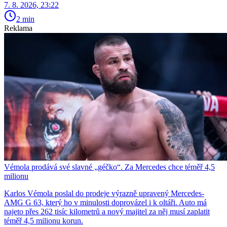
7. 8. 2026, 23:22
2 min
Reklama
Vémola prodává své slavné „géčko“. Za Mercedes chce téměř 4,5
milionu
Karlos Vémola poslal do prodeje výrazně upravený Mercedes-
AMG G 63, který ho v minulosti doprovázel i k oltáři. Auto má
najeto přes 262 tisíc kilometrů a nový majitel za něj musí zaplatit
téměř 4,5 milionu korun.