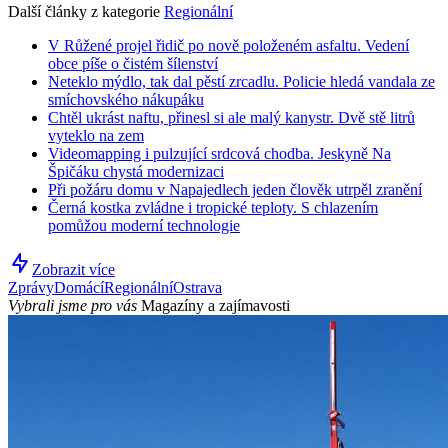
Další články z kategorie
Regionální
V Růžené projel řidič po nově položeném asfaltu. Vedení
obce píše o čistém šílenství
Neteklo mýdlo, tak dal pěstí zrcadlu. Policie hledá vandala ze
smíchovského nákupáku
Chtěl ukrást naftu, přinesl si ale malý kanystr. Dvě stě litrů
vyteklo na zem
Videomapping i pulzující srdcová chodba. Jeskyně Na
Špičáku chystá modernizaci
Při požáru domu v Napajedlech jeden člověk utrpěl zranění
Černá kostka zvládne i tropické teploty. S chlazením
pomůžou moderní technologie
Zobrazit více
Zprávy
Domácí
Regionální
Ostrava
Vybrali jsme pro vás
Magazíny a zajímavosti