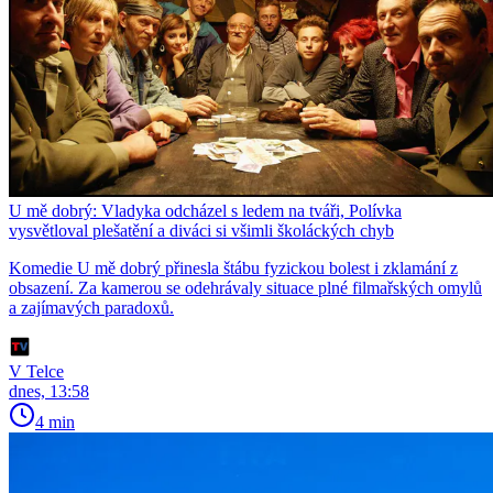
U mě dobrý: Vladyka odcházel s ledem na tváři, Polívka
vysvětloval plešatění a diváci si všimli školáckých chyb
Komedie U mě dobrý přinesla štábu fyzickou bolest i zklamání z
obsazení. Za kamerou se odehrávaly situace plné filmařských omylů
a zajímavých paradoxů.
V Telce
dnes, 13:58
4 min