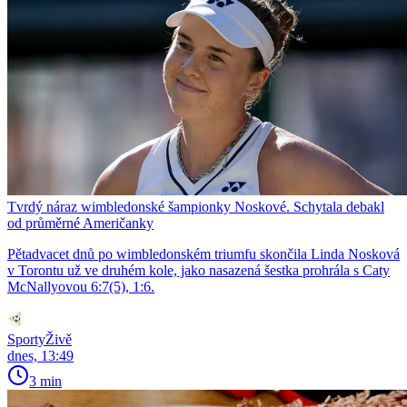
Tvrdý náraz wimbledonské šampionky Noskové. Schytala debakl
od průměrné Američanky
Pětadvacet dnů po wimbledonském triumfu skončila Linda Nosková
v Torontu už ve druhém kole, jako nasazená šestka prohrála s Caty
McNallyovou 6:7(5), 1:6.
SportyŽivě
dnes, 13:49
3 min