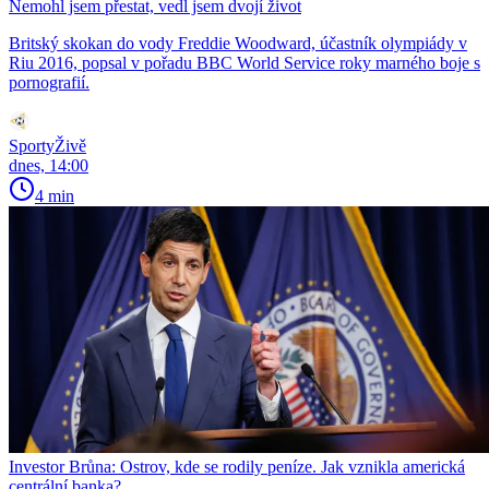
Nemohl jsem přestat, vedl jsem dvojí život
Britský skokan do vody Freddie Woodward, účastník olympiády v
Riu 2016, popsal v pořadu BBC World Service roky marného boje s
pornografií.
SportyŽivě
dnes, 14:00
4 min
Investor Brůna: Ostrov, kde se rodily peníze. Jak vznikla americká
centrální banka?