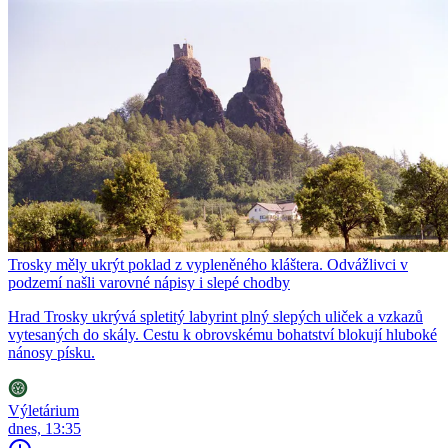
Trosky měly ukrýt poklad z vypleněného kláštera. Odvážlivci v
podzemí našli varovné nápisy i slepé chodby
Hrad Trosky ukrývá spletitý labyrint plný slepých uliček a vzkazů
vytesaných do skály. Cestu k obrovskému bohatství blokují hluboké
nánosy písku.
Výletárium
dnes, 13:35