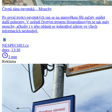
Čtvrtá rána egyptská – Mouchy
Po první trojici egyptských ran se na starověkou říši začaly snášet
další pohromy. V pořadí čtvrtým trestem Hospodinovým se tak staly
mouchy, ačkoliv i v této oblasti se jednotlivé zdroje ve všech
informacích neshodují.
NESPECHEJ.cz
dnes, 13:30
3 min
Reklama