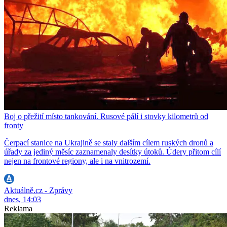
Boj o přežití místo tankování. Rusové pálí i stovky kilometrů od
fronty
Čerpací stanice na Ukrajině se staly dalším cílem ruských dronů a
úřady za jediný měsíc zaznamenaly desítky útoků. Údery přitom cílí
nejen na frontové regiony, ale i na vnitrozemí.
Aktuálně.cz - Zprávy
dnes, 14:03
Reklama