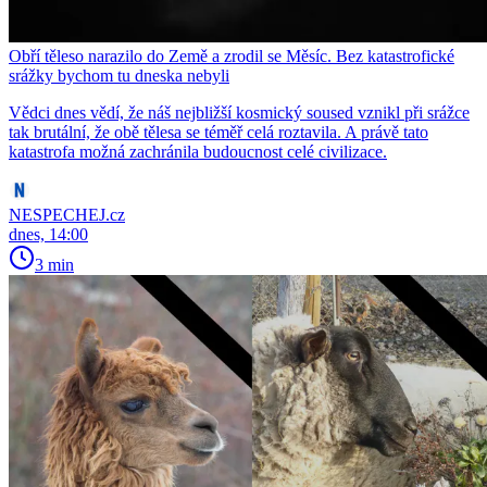
Obří těleso narazilo do Země a zrodil se Měsíc. Bez katastrofické
srážky bychom tu dneska nebyli
Vědci dnes vědí, že náš nejbližší kosmický soused vznikl při srážce
tak brutální, že obě tělesa se téměř celá roztavila. A právě tato
katastrofa možná zachránila budoucnost celé civilizace.
NESPECHEJ.cz
dnes, 14:00
3 min