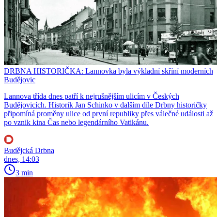
DRBNA HISTORIČKA: Lannovka byla výkladní skříní moderních
Budějovic
Lannova třída dnes patří k nejrušnějším ulicím v Českých
Budějovicích. Historik Jan Schinko v dalším díle Drbny historičky
připomíná proměny ulice od první republiky přes válečné události až
po vznik kina Čas nebo legendárního Vatikánu.
Budějcká Drbna
dnes, 14:03
3 min