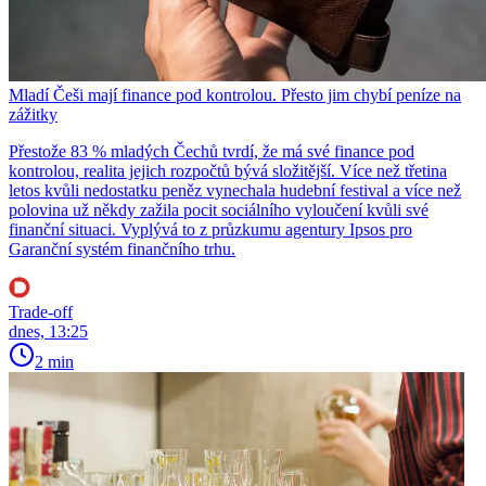
Mladí Češi mají finance pod kontrolou. Přesto jim chybí peníze na
zážitky
Přestože 83 % mladých Čechů tvrdí, že má své finance pod
kontrolou, realita jejich rozpočtů bývá složitější. Více než třetina
letos kvůli nedostatku peněz vynechala hudební festival a více než
polovina už někdy zažila pocit sociálního vyloučení kvůli své
finanční situaci. Vyplývá to z průzkumu agentury Ipsos pro
Garanční systém finančního trhu.
Trade-off
dnes, 13:25
2 min