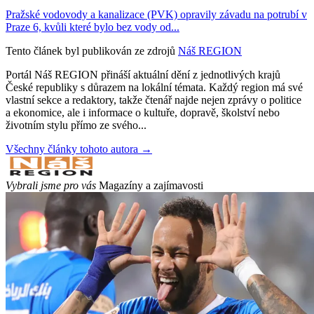
Pražské vodovody a kanalizace (PVK) opravily závadu na potrubí v
Praze 6, kvůli které bylo bez vody od...
Tento článek byl publikován ze zdrojů
Náš REGION
Portál Náš REGION přináší aktuální dění z jednotlivých krajů
České republiky s důrazem na lokální témata. Každý region má své
vlastní sekce a redaktory, takže čtenář najde nejen zprávy o politice
a ekonomice, ale i informace o kultuře, dopravě, školství nebo
životním stylu přímo ze svého...
Všechny články tohoto autora →
Vybrali jsme pro vás
Magazíny a zajímavosti