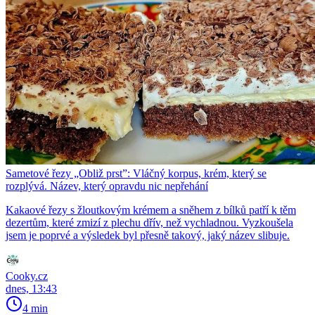
Sametové řezy „Obliž prst”: Vláčný korpus, krém, který se
rozplývá. Název, který opravdu nic nepřehání
Kakaové řezy s žloutkovým krémem a sněhem z bílků patří k těm
dezertům, které zmizí z plechu dřív, než vychladnou. Vyzkoušela
jsem je poprvé a výsledek byl přesně takový, jaký název slibuje.
Cooky.cz
dnes, 13:43
4 min