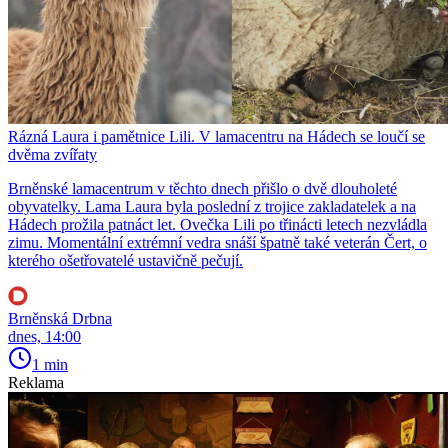
Rázná Laura i pamětnice Lili. V lamacentru na Hádech se loučí se
dvěma zvířaty
Brněnské lamacentrum v těchto dnech přišlo o dvě dlouholeté
obyvatelky. Lama Laura byla poslední z trojice zakladatelek a na
Hádech prožila patnáct let. Ovečka Lili po třinácti letech nezvládla
zimu. Momentální extrémní vedra snáší špatně také veterán Čert, o
kterého ošetřovatelé ustavičně pečují.
Brněnská Drbna
dnes, 14:00
1 min
Reklama