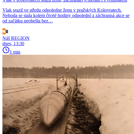
Vlak srazil ve středu odpoledne ženu v pražských Kolovratech.
Nehoda se stala kolem čtvrté hodiny odpolední a záchranná akce se
od začátku neobešla bez…
Náš REGION
dnes, 13:30
1 min