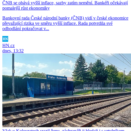
ČNB se obává vyšší inflace, sazby zatím nemění. Bankéři očekávají
pomalejší růst ekonomiky
Bankovní rada České národní banky (ČNB) vidí v české ekonomice
převažující rizika ve směru vyšší inflace. Rada potvrdila své
odhodlání pokračovat v...
HN.cz
dnes, 13:32
Vlak v Kolovratech srazil ženu, záchranáři ji hledali i s vrtulníkem