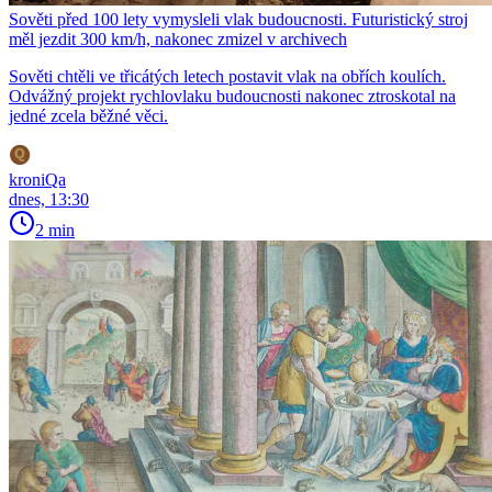
Sověti před 100 lety vymysleli vlak budoucnosti. Futuristický stroj
měl jezdit 300 km/h, nakonec zmizel v archivech
Sověti chtěli ve třicátých letech postavit vlak na obřích koulích.
Odvážný projekt rychlovlaku budoucnosti nakonec ztroskotal na
jedné zcela běžné věci.
kroniQa
dnes, 13:30
2 min