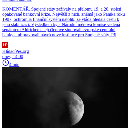
KOMENTÁŘ. Spojené státy zažívaly na přelomu 19. a 20. století
opakované bankovní krize. Největší z nich, známá jako Panika roku
1907, ochromila finanční systém natolik, že vláda hledala cestu k
jeho stabilizaci. Výsledkem byla Národní měnová komise vedená
senátorem Aldrichem. Její členové studovali evropské centrální
banky a připravovali návrh nové instituce pro Spojené státy. Při
HlídacíPes.org
dnes, 14:00
4 min