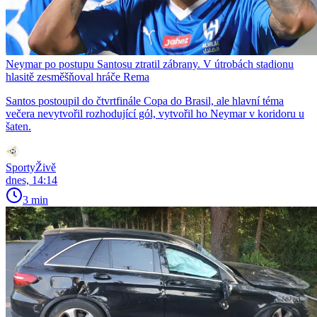
Neymar po postupu Santosu ztratil zábrany. V útrobách stadionu
hlasitě zesměšňoval hráče Rema
Santos postoupil do čtvrtfinále Copa do Brasil, ale hlavní téma
večera nevytvořil rozhodující gól, vytvořil ho Neymar v koridoru u
šaten.
SportyŽivě
dnes, 14:14
3 min