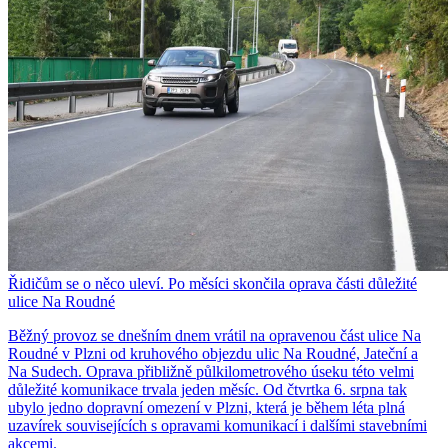
Řidičům se o něco uleví. Po měsíci skončila oprava části důležité
ulice Na Roudné
Běžný provoz se dnešním dnem vrátil na opravenou část ulice Na
Roudné v Plzni od kruhového objezdu ulic Na Roudné, Jateční a
Na Sudech. Oprava přibližně půlkilometrového úseku této velmi
důležité komunikace trvala jeden měsíc. Od čtvrtka 6. srpna tak
ubylo jedno dopravní omezení v Plzni, která je během léta plná
uzavírek souvisejících s opravami komunikací i dalšími stavebními
akcemi.