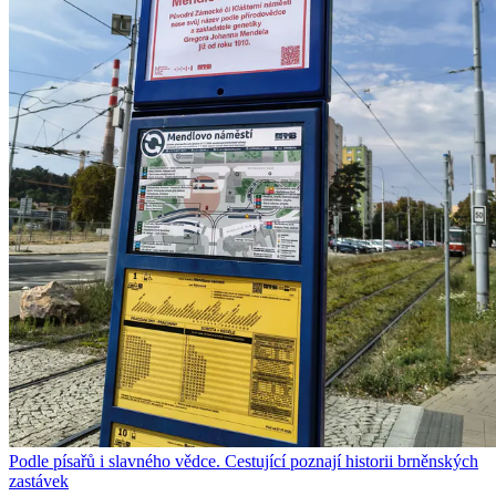
Podle písařů i slavného vědce. Cestující poznají historii brněnských
zastávek