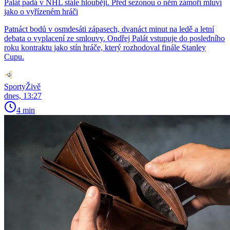
Palát padá v NHL stále hlouběji. Před sezonou o něm zámoří mluví
jako o vyřízeném hráči
Patnáct bodů v osmdesáti zápasech, dvanáct minut na ledě a letní
debata o vyplacení ze smlouvy. Ondřej Palát vstupuje do posledního
roku kontraktu jako stín hráče, který rozhodoval finále Stanley
Cupu.
SportyŽivě
dnes, 13:27
4 min