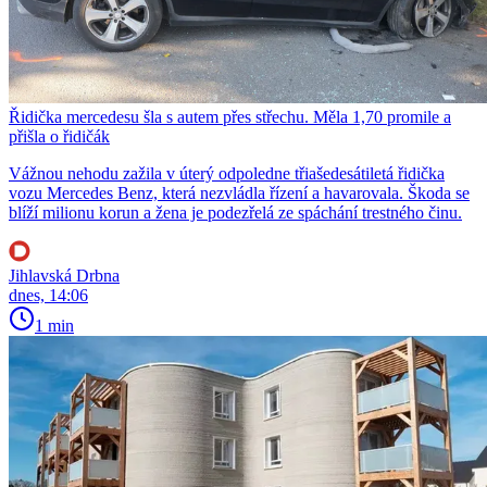
Řidička mercedesu šla s autem přes střechu. Měla 1,70 promile a
přišla o řidičák
Vážnou nehodu zažila v úterý odpoledne třiašedesátiletá řidička
vozu Mercedes Benz, která nezvládla řízení a havarovala. Škoda se
blíží milionu korun a žena je podezřelá ze spáchání trestného činu.
Jihlavská Drbna
dnes, 14:06
1 min