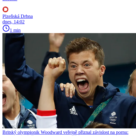
Plzeňská Drbna
dnes, 14:02
1 min
Britský olympionik Woodward veřejně přiznal závislost na pornu: