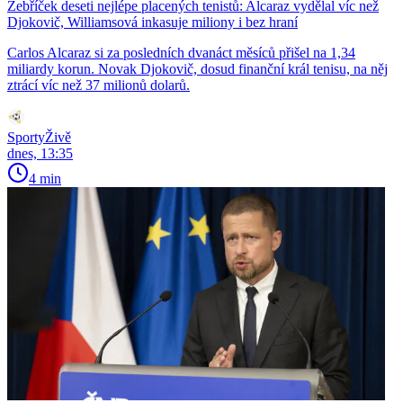
Žebříček deseti nejlépe placených tenistů: Alcaraz vydělal víc než
Djokovič, Williamsová inkasuje miliony i bez hraní
Carlos Alcaraz si za posledních dvanáct měsíců přišel na 1,34
miliardy korun. Novak Djokovič, dosud finanční král tenisu, na něj
ztrácí víc než 37 milionů dolarů.
SportyŽivě
dnes, 13:35
4 min