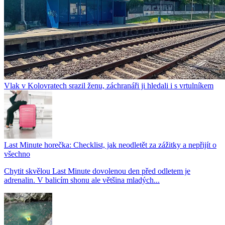
Vlak v Kolovratech srazil ženu, záchranáři ji hledali i s vrtulníkem
Last Minute horečka: Checklist, jak neodletět za zážitky a nepřijít o
všechno
Chytit skvělou Last Minute dovolenou den před odletem je
adrenalin. V balicím shonu ale většina mladých...