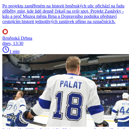
Po projektu zaměřeném na historii brněnských ulic přichází na řadu
příběhy míst, kde lidé denně čekají na svůj spoj. Projekt Zastávky -
kdo a proč Muzea města Brna a Dopravního podniku představí
cestujícím historii jednotlivých zastávek přímo na označnících.
Brněnská Drbna
dnes, 13:30
1 min