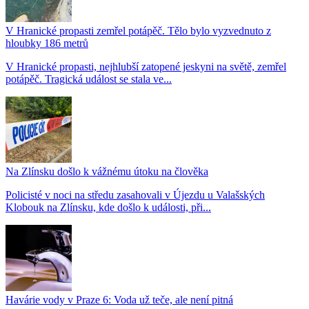
V Hranické propasti zemřel potápěč. Tělo bylo vyzvednuto z
hloubky 186 metrů
V Hranické propasti, nejhlubší zatopené jeskyni na světě, zemřel
potápěč. Tragická událost se stala ve...
Na Zlínsku došlo k vážnému útoku na člověka
Policisté v noci na středu zasahovali v Újezdu u Valašských
Klobouk na Zlínsku, kde došlo k události, při...
Havárie vody v Praze 6: Voda už teče, ale není pitná