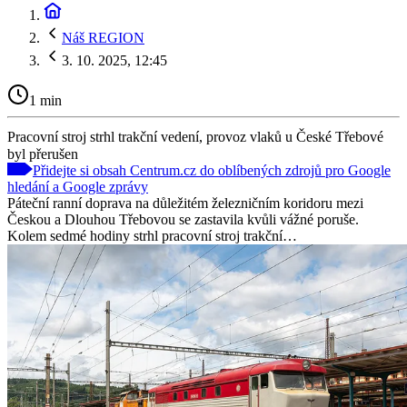
Náš REGION
3. 10. 2025, 12:45
1 min
Pracovní stroj strhl trakční vedení, provoz vlaků u České Třebové
byl přerušen
Přidejte si obsah Centrum.cz do oblíbených zdrojů pro Google
hledání a Google zprávy
Páteční ranní doprava na důležitém železničním koridoru mezi
Českou a Dlouhou Třebovou se zastavila kvůli vážné poruše.
Kolem sedmé hodiny strhl pracovní stroj trakční…