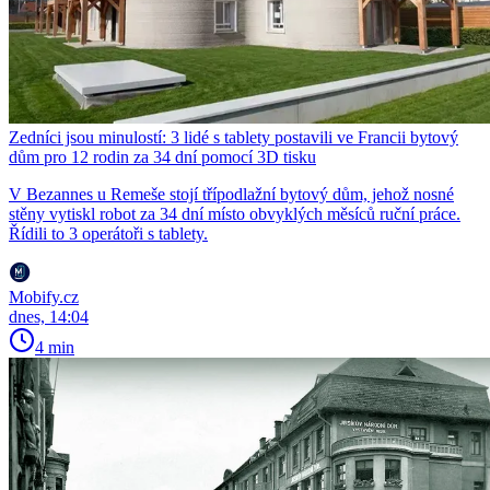
Zedníci jsou minulostí: 3 lidé s tablety postavili ve Francii bytový
dům pro 12 rodin za 34 dní pomocí 3D tisku
V Bezannes u Remeše stojí třípodlažní bytový dům, jehož nosné
stěny vytiskl robot za 34 dní místo obvyklých měsíců ruční práce.
Řídili to 3 operátoři s tablety.
Mobify.cz
dnes, 14:04
4 min