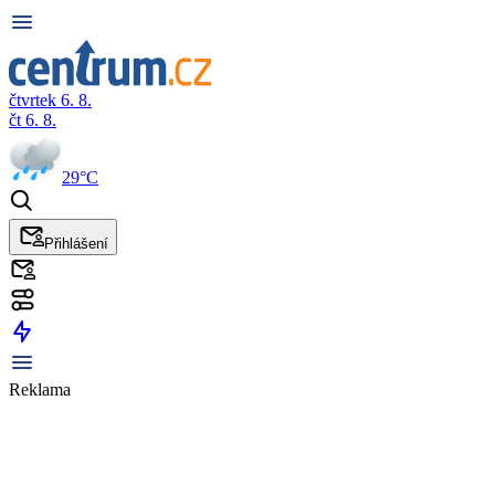
čtvrtek 6. 8.
čt 6. 8.
29°C
Přihlášení
Reklama