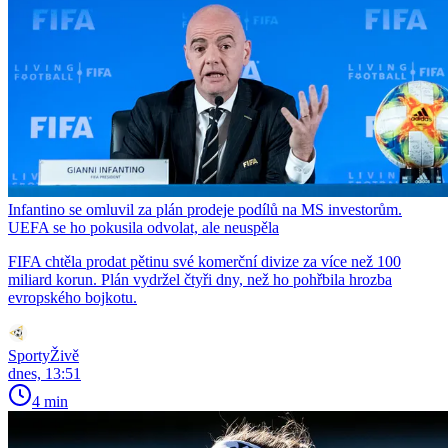
Infantino se omluvil za plán prodeje podílů na MS investorům.
UEFA se ho pokusila odvolat, ale neuspěla
FIFA chtěla prodat pětinu své komerční divize za více než 100
miliard korun. Plán vydržel čtyři dny, než ho pohřbila hrozba
evropského bojkotu.
SportyŽivě
dnes, 13:51
4 min