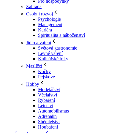
Pro hospodyňky
Zahrada
Osobní rozvoj
Psychologie
Management
Kariéra
Spiritualita a náboženství
Jídlo a vaření
Světová gastronomie
Levné vaření
Kulinářské triky
Mazlíčci
Kočky
Pejskové
Hobby
Modelářství
Včelařství
Rybaření
Letectví
Automobilismus
Adrenalin
Sběratelství
Houbaření