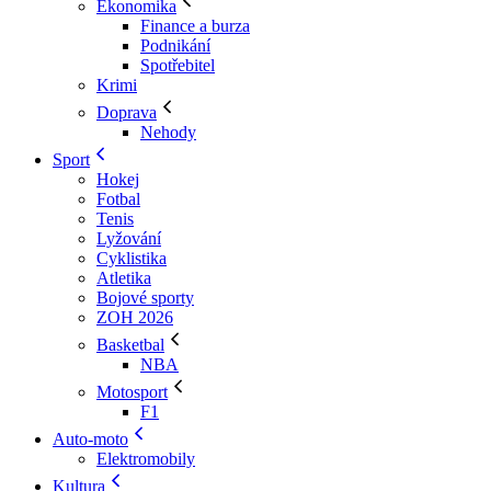
Ekonomika
Finance a burza
Podnikání
Spotřebitel
Krimi
Doprava
Nehody
Sport
Hokej
Fotbal
Tenis
Lyžování
Cyklistika
Atletika
Bojové sporty
ZOH 2026
Basketbal
NBA
Motosport
F1
Auto-moto
Elektromobily
Kultura