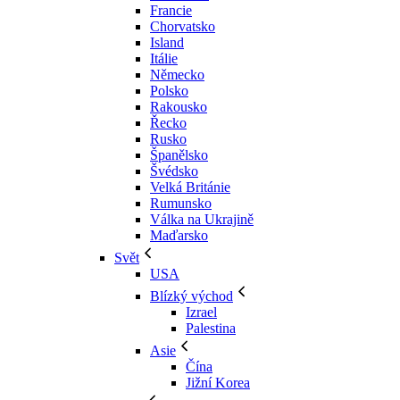
Francie
Chorvatsko
Island
Itálie
Německo
Polsko
Rakousko
Řecko
Rusko
Španělsko
Švédsko
Velká Británie
Rumunsko
Válka na Ukrajině
Maďarsko
Svět
USA
Blízký východ
Izrael
Palestina
Asie
Čína
Jižní Korea