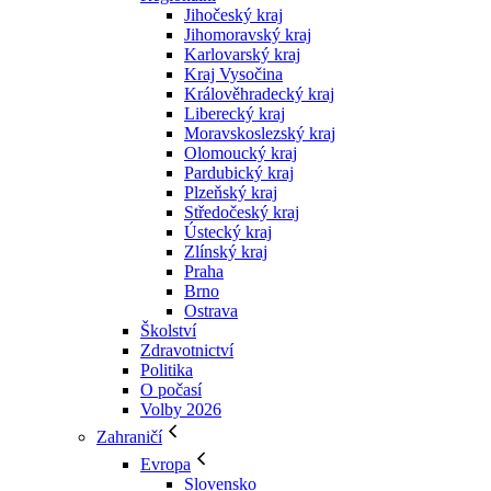
Jihočeský kraj
Jihomoravský kraj
Karlovarský kraj
Kraj Vysočina
Králověhradecký kraj
Liberecký kraj
Moravskoslezský kraj
Olomoucký kraj
Pardubický kraj
Plzeňský kraj
Středočeský kraj
Ústecký kraj
Zlínský kraj
Praha
Brno
Ostrava
Školství
Zdravotnictví
Politika
O počasí
Volby 2026
Zahraničí
Evropa
Slovensko