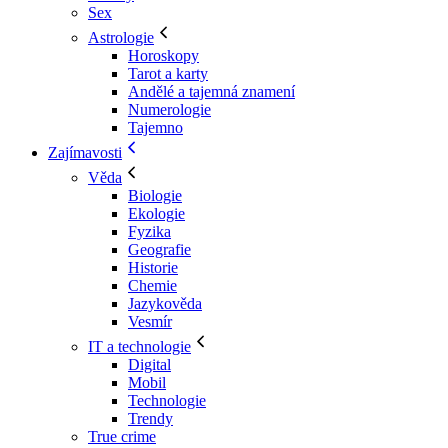
Sex
Astrologie
Horoskopy
Tarot a karty
Andělé a tajemná znamení
Numerologie
Tajemno
Zajímavosti
Věda
Biologie
Ekologie
Fyzika
Geografie
Historie
Chemie
Jazykověda
Vesmír
IT a technologie
Digital
Mobil
Technologie
Trendy
True crime