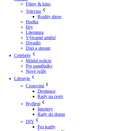
Filmy & kino
Televize
Reality show
Hudba
Hry
Literatura
Výtvarné umění
Divadlo
Digi a stream
Celebrity
Módní policie
Pro pamětníky
Nové tváře
Lifestyle
Cestování
Destinace
Rady na cesty
Bydlení
Interiery
Rady do domu
DIY
Pro kutily