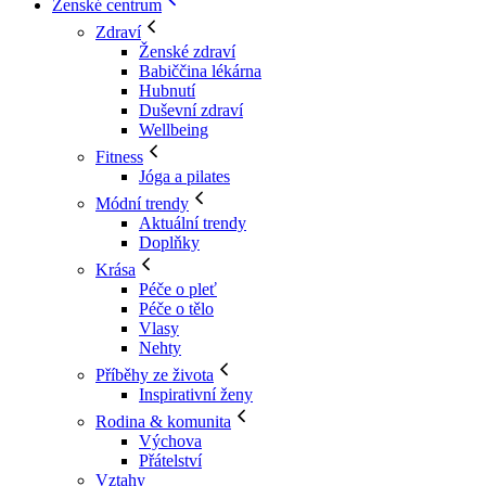
Ženské centrum
Zdraví
Ženské zdraví
Babiččina lékárna
Hubnutí
Duševní zdraví
Wellbeing
Fitness
Jóga a pilates
Módní trendy
Aktuální trendy
Doplňky
Krása
Péče o pleť
Péče o tělo
Vlasy
Nehty
Příběhy ze života
Inspirativní ženy
Rodina & komunita
Výchova
Přátelství
Vztahy