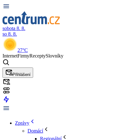
sobota 8. 8.
so 8. 8.
27°C
Internet
Firmy
Recepty
Slovníky
Přihlášení
Zprávy
Domácí
Regionální