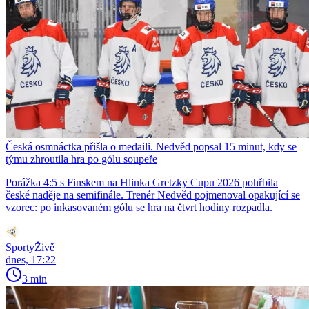
Česká osmnáctka přišla o medaili. Nedvěd popsal 15 minut, kdy se
týmu zhroutila hra po gólu soupeře
Porážka 4:5 s Finskem na Hlinka Gretzky Cupu 2026 pohřbila
české naděje na semifinále. Trenér Nedvěd pojmenoval opakující se
vzorec: po inkasovaném gólu se hra na čtvrt hodiny rozpadla.
SportyŽivě
dnes, 17:22
3 min