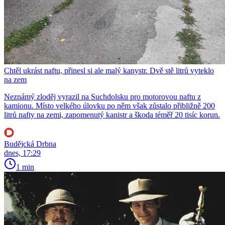
Chtěl ukrást naftu, přinesl si ale malý kanystr. Dvě stě litrů vyteklo
na zem
Neznámý zloděj vyrazil na Suchdolsku pro motorovou naftu z
kamionu. Místo velkého úlovku po něm však zůstalo přibližně 200
litrů nafty na zemi, zapomenutý kanistr a škoda téměř 20 tisíc korun.
Budějcká Drbna
dnes, 17:29
1 min