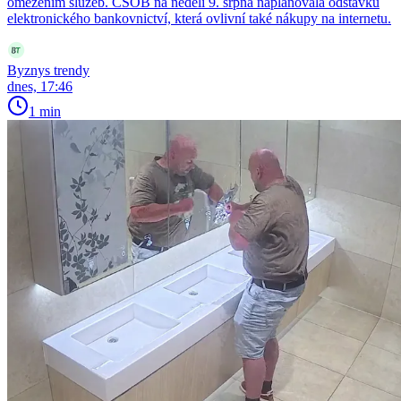
omezením služeb. ČSOB na neděli 9. srpna naplánovala odstávku
elektronického bankovnictví, která ovlivní také nákupy na internetu.
Byznys trendy
dnes, 17:46
1 min