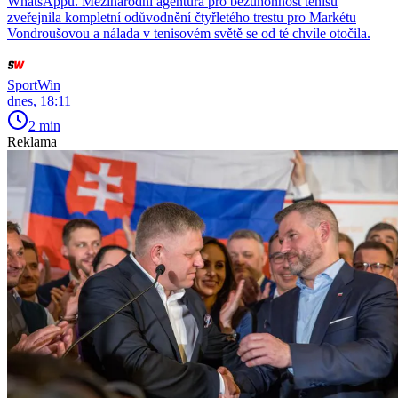
WhatsAppu. Mezinárodní agentura pro bezúhonnost tenisu
zveřejnila kompletní odůvodnění čtyřletého trestu pro Markétu
Vondroušovou a nálada v tenisovém světě se od té chvíle otočila.
SportWin
dnes, 18:11
2 min
Reklama