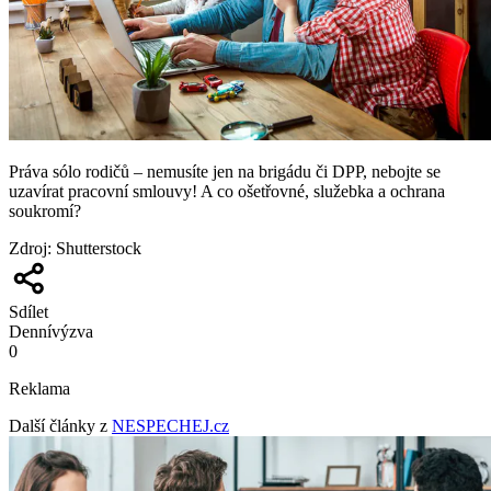
Práva sólo rodičů – nemusíte jen na brigádu či DPP, nebojte se
uzavírat pracovní smlouvy! A co ošetřovné, služebka a ochrana
soukromí?
Zdroj
:
Shutterstock
Sdílet
Denní
výzva
0
Reklama
Další články z
NESPECHEJ.cz