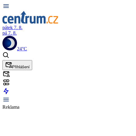
pátek 7. 8.
pá 7. 8.
24°C
Přihlášení
Reklama