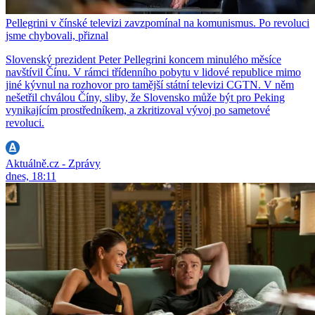
Pellegrini v čínské televizi zavzpomínal na komunismus. Po revoluci
jsme chybovali, přiznal
Slovenský prezident Peter Pellegrini koncem minulého měsíce
navštívil Čínu. V rámci třídenního pobytu v lidové republice mimo
jiné kývnul na rozhovor pro tamější státní televizi CGTN. V něm
nešetřil chválou Číny, sliby, že Slovensko může být pro Peking
vynikajícím prostředníkem, a zkritizoval vývoj po sametové
revoluci.
Aktuálně.cz - Zprávy
dnes, 18:11