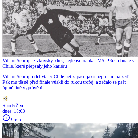
Viliam Schrojf: žižkovský kluk, nejlepší brankář MS 1962 a finále v
Chile, které přepsaly jeho kariéru
Viliam Schrojf odchytal v Chile pět zápasů jako neprůstřelná zeď.
Pak mu těsně před finále vtiskli do rukou trofej, a začalo se psát
úplně jiné vyprávění.
SportyŽivě
dnes, 18:03
3 min