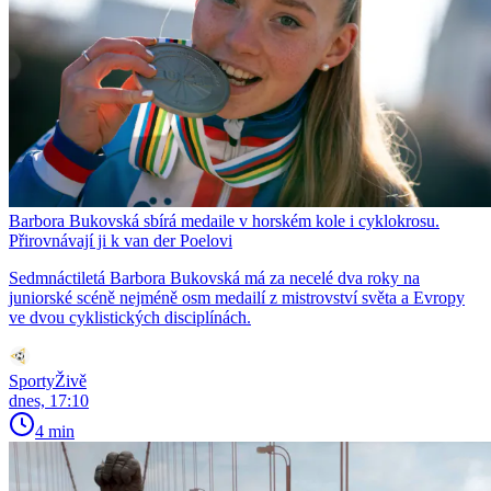
Barbora Bukovská sbírá medaile v horském kole i cyklokrosu.
Přirovnávají ji k van der Poelovi
Sedmnáctiletá Barbora Bukovská má za necelé dva roky na
juniorské scéně nejméně osm medailí z mistrovství světa a Evropy
ve dvou cyklistických disciplínách.
SportyŽivě
dnes, 17:10
4 min