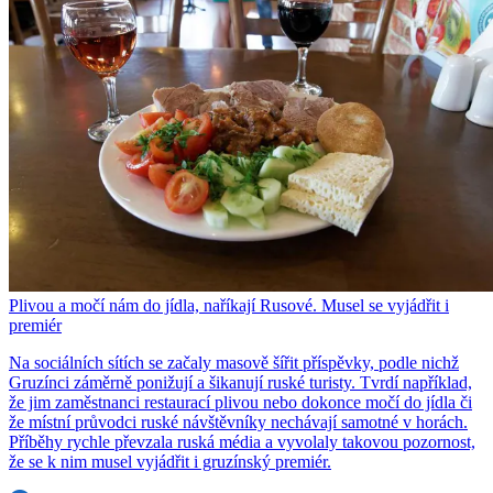
Plivou a močí nám do jídla, naříkají Rusové. Musel se vyjádřit i
premiér
Na sociálních sítích se začaly masově šířit příspěvky, podle nichž
Gruzínci záměrně ponižují a šikanují ruské turisty. Tvrdí například,
že jim zaměstnanci restaurací plivou nebo dokonce močí do jídla či
že místní průvodci ruské návštěvníky nechávají samotné v horách.
Příběhy rychle převzala ruská média a vyvolaly takovou pozornost,
že se k nim musel vyjádřit i gruzínský premiér.