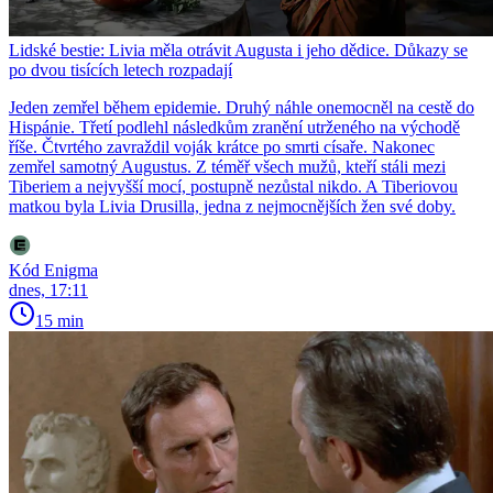
Lidské bestie: Livia měla otrávit Augusta i jeho dědice. Důkazy se
po dvou tisících letech rozpadají
Jeden zemřel během epidemie. Druhý náhle onemocněl na cestě do
Hispánie. Třetí podlehl následkům zranění utrženého na východě
říše. Čtvrtého zavraždil voják krátce po smrti císaře. Nakonec
zemřel samotný Augustus. Z téměř všech mužů, kteří stáli mezi
Tiberiem a nejvyšší mocí, postupně nezůstal nikdo. A Tiberiovou
matkou byla Livia Drusilla, jedna z nejmocnějších žen své doby.
Kód Enigma
dnes, 17:11
15 min