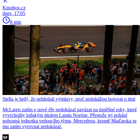
Kinobox.cz
dnes, 17:05
8 min
Stella je hrdý, že nehledali výmluvy, proč nedokážou bojovat o titul
McLaren zatím v nové éře nedokázal navázat na úspěšné roky, které
vyvrcholily loňským titulem Landa Norrise. Přestože jej pohání
pohonná jednotka vedoucího týmu, Mercedesu, kromě Maďarska se
mu zatím vyrovnat nedokázal.