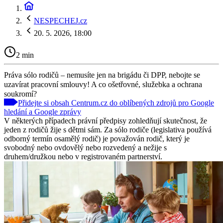
NESPECHEJ.cz
20. 5. 2026, 18:00
2 min
Práva sólo rodičů – nemusíte jen na brigádu či DPP, nebojte se
uzavírat pracovní smlouvy! A co ošetřovné, služebka a ochrana
soukromí?
Přidejte si obsah Centrum.cz do oblíbených zdrojů pro Google
hledání a Google zprávy
V některých případech právní předpisy zohledňují skutečnost, že
jeden z rodičů žije s dětmi sám. Za sólo rodiče (legislativa používá
odborný termín osamělý rodič) je považován rodič, který je
svobodný nebo ovdovělý nebo rozvedený a nežije s
druhem/družkou nebo v registrovaném partnerství.