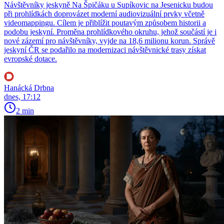
Návštěvníky jeskyně Na Špičáku u Supíkovic na Jesenicku budou
při prohlídkách doprovázet moderní audiovizuální prvky včetně
videomappingu. Cílem je přiblížit poutavým způsobem historii a
podobu jeskyní. Proměna prohlídkového okruhu, jehož součástí je i
nové zázemí pro návštěvníky, vyjde na 18,6 milionu korun. Správě
jeskyní ČR se podařilo na modernizaci návštěvnické trasy získat
evropské dotace.
Hanácká Drbna
dnes, 17:12
2 min