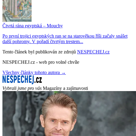
Čtvrtá rána egyptská – Mouchy
Po první trojici egyptských ran se na starověkou říši začaly snášet
další pohromy. V pořadí čtvrtým trestem...
Tento článek byl publikován ze zdrojů
NESPECHEJ.cz
NESPECHEJ.cz - web pro volné chvíle
Všechny články tohoto autora →
Vybrali jsme pro vás
Magazíny a zajímavosti