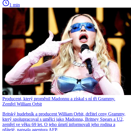
1 min
Producent, který proměnil Madonnu a získal s ní tři Grammy.
Zemřel William Orbit
Britský hudebník a producent William Orbit, držitel ceny Grammy,
který spolupracoval s umělci jako Madonna, Britney Spears a U2,
zemřel ve věku 69 let. O jeho úmrtí informovali jeho rodina a
přátelé, napsala agentura AFP.