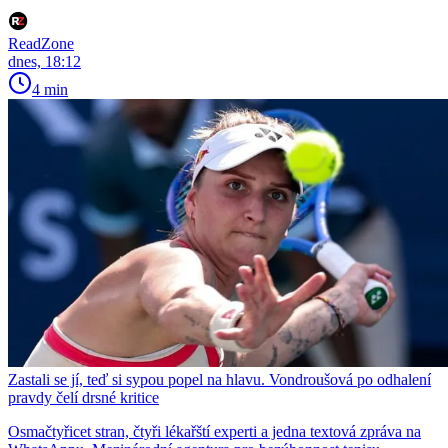
ReadZone
dnes, 18:12
4 min
Zastali se jí, teď si sypou popel na hlavu. Vondroušová po odhalení
pravdy čelí drsné kritice
Osmačtyřicet stran, čtyři lékařští experti a jedna textová zpráva na