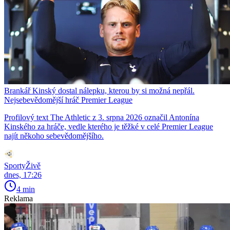
Brankář Kinský dostal nálepku, kterou by si možná nepřál.
Nejsebevědomější hráč Premier League
Profilový text The Athletic z 3. srpna 2026 označil Antonína
Kinského za hráče, vedle kterého je těžké v celé Premier League
najít někoho sebevědomějšího.
SportyŽivě
dnes, 17:26
4 min
Reklama