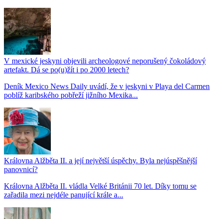
V mexické jeskyni objevili archeologové neporušený čokoládový
artefakt. Dá se po(u)žít i po 2000 letech?
Deník Mexico News Daily uvádí, že v jeskyni v Playa del Carmen
poblíž karibského pobřeží jižního Mexika...
Královna Alžběta II. a její největší úspěchy. Byla nejúspěšnější
panovnicí?
Královna Alžběta II. vládla Velké Británii 70 let. Díky tomu se
zařadila mezi nejdéle panující krále a...