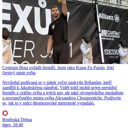
Centrum Brna ovládli šermíři. Jsem jako Kung Fu Panda, řekl
čerstvý mistr světa
Nevšední podívaná se v pátek večer naskytla Brňanům, kteří
zamířili k Jakubskému náměstí. Vidět totiž mohli nejen prestižní
šermíře z celého světa a jejich um, ale také olympijského medailistu
a novopečeného mistra světa Alexandera Choupenitche. Podívejte
se, jak to v srdci jihomoravské metropole vypadalo.
Brněnská Drbna
dnes, 18:40