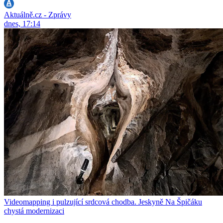
Aktuálně.cz - Zprávy
dnes, 17:14
Videomapping i pulzující srdcová chodba. Jeskyně Na Špičáku
chystá modernizaci