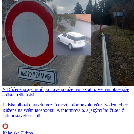
V Růžené projel řidič po nově položeném asfaltu. Vedení obce píše
o čistém šílenství
Lidská blbost opravdu nezná mezí, informovalo včera vedení obce
Růžená na svém facebooku. A informovalo, s jakými řidiči se už
kolem staveb setkali.
Jihlavská Drbna