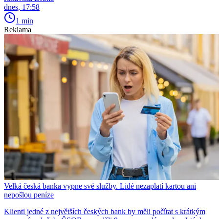
dnes, 17:58
1 min
Reklama
Velká česká banka vypne své služby. Lidé nezaplatí kartou ani
nepošlou peníze
Klienti jedné z největších českých bank by měli počítat s krátkým