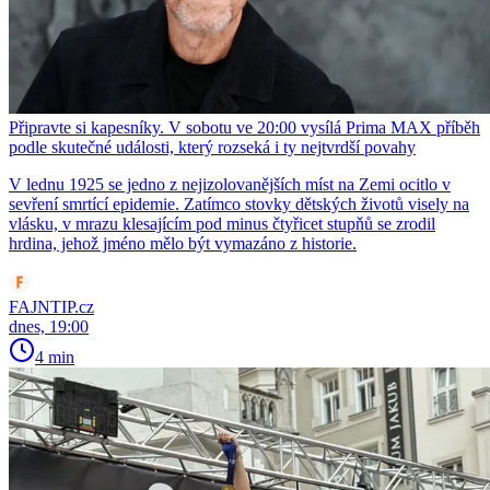
Připravte si kapesníky. V sobotu ve 20:00 vysílá Prima MAX příběh
podle skutečné události, který rozseká i ty nejtvrdší povahy
V lednu 1925 se jedno z nejizolovanějších míst na Zemi ocitlo v
sevření smrtící epidemie. Zatímco stovky dětských životů visely na
vlásku, v mrazu klesajícím pod minus čtyřicet stupňů se zrodil
hrdina, jehož jméno mělo být vymazáno z historie.
FAJNTIP.cz
dnes, 19:00
4 min