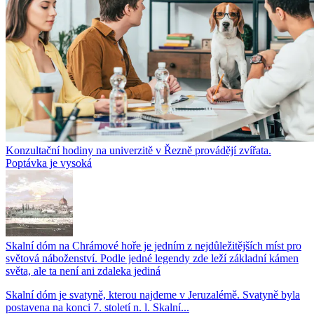
Konzultační hodiny na univerzitě v Řezně provádějí zvířata.
Poptávka je vysoká
Skalní dóm na Chrámové hoře je jedním z nejdůležitějších míst pro
světová náboženství. Podle jedné legendy zde leží základní kámen
světa, ale ta není ani zdaleka jediná
Skalní dóm je svatyně, kterou najdeme v Jeruzalémě. Svatyně byla
postavena na konci 7. století n. l. Skalní...