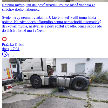
Neteklo mýdlo, tak dal pěstí zrcadlu. Policie hledá vandala ze
smíchovského nákupáku
Svoje nervy neumí ovládat muž, kterého teď kvůli tomu hledá
policie. Na záchodech nákupního centra nerozchodil automatický
dávkovač mýdla, naštval se a pěstí rozbil zrcadlo. Jenže škoda jde
do tisíců a hrozí mu i vězení.
Pražská Drbna
dnes, 17:31
1 min