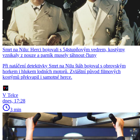
Smrt na Nilu: Herci bojovali s 54stupňovým vedrem, kostýmy
vznikaly z nouze a parník musely táhnout čluny
Při natáčení detektivky Smrt na Nilu štáb bojoval s obrovským
horkem i hlukem lodních motorů. Zvláštní původ filmových
kostýmů překvapil i samotné herce.
V Telce
dnes, 17:28
3 min