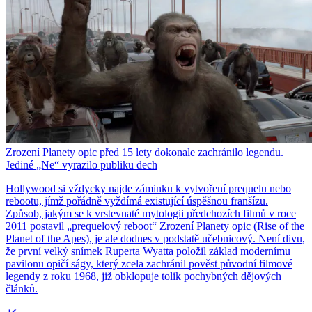
Zrození Planety opic před 15 lety dokonale zachránilo legendu.
Jediné „Ne“ vyrazilo publiku dech
Hollywood si vždycky najde záminku k vytvoření prequelu nebo
rebootu, jímž pořádně vyždímá existující úspěšnou franšízu.
Způsob, jakým se k vrstevnaté mytologii předchozích filmů v roce
2011 postavil „prequelový reboot“ Zrození Planety opic (Rise of the
Planet of the Apes), je ale dodnes v podstatě učebnicový. Není divu,
že první velký snímek Ruperta Wyatta položil základ modernímu
pavilonu opičí ságy, který zcela zachránil pověst původní filmové
legendy z roku 1968, již obklopuje tolik pochybných dějových
článků.