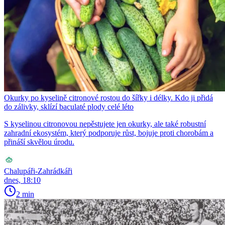
Okurky po kyselině citronové rostou do šířky i délky. Kdo ji přidá
do zálivky, sklízí baculaté plody celé léto
S kyselinou citronovou nepěstujete jen okurky, ale také robustní
zahradní ekosystém, který podporuje růst, bojuje proti chorobám a
přináší skvělou úrodu.
Chalupáři-Zahrádkáři
dnes, 18:10
2 min