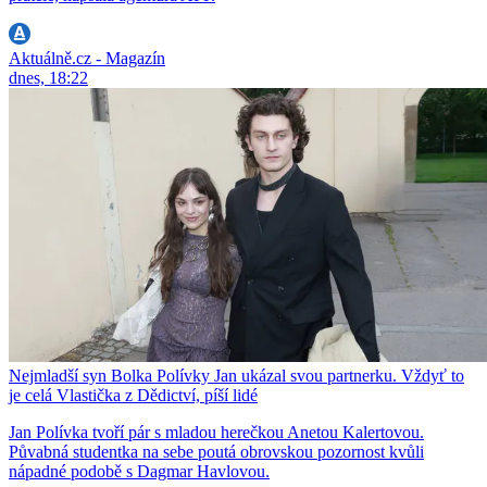
Aktuálně.cz - Magazín
dnes, 18:22
Nejmladší syn Bolka Polívky Jan ukázal svou partnerku. Vždyť to
je celá Vlastička z Dědictví, píší lidé
Jan Polívka tvoří pár s mladou herečkou Anetou Kalertovou.
Půvabná studentka na sebe poutá obrovskou pozornost kvůli
nápadné podobě s Dagmar Havlovou.