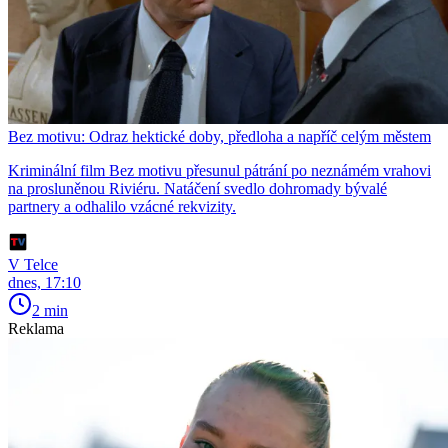
Bez motivu: Odraz hektické doby, předloha a napříč celým městem
Kriminální film Bez motivu přesunul pátrání po neznámém vrahovi
na prosluněnou Riviéru. Natáčení svedlo dohromady bývalé
partnery a odhalilo vzácné rekvizity.
V Telce
dnes, 17:10
2 min
Reklama