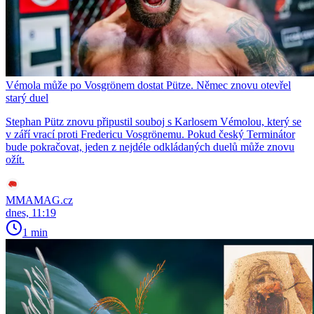
Vémola může po Vosgrönem dostat Pütze. Němec znovu otevřel
starý duel
Stephan Pütz znovu připustil souboj s Karlosem Vémolou, který se
v září vrací proti Fredericu Vosgrönemu. Pokud český Terminátor
bude pokračovat, jeden z nejdéle odkládaných duelů může znovu
ožít.
MMAMAG.cz
dnes, 11:19
1 min