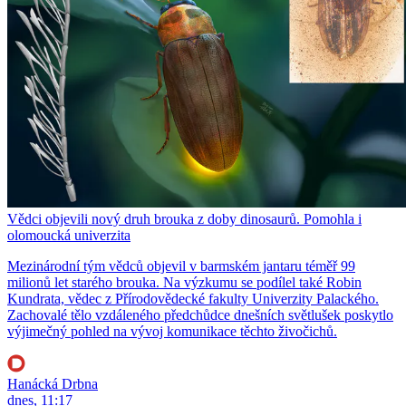
Vědci objevili nový druh brouka z doby dinosaurů. Pomohla i
olomoucká univerzita
Mezinárodní tým vědců objevil v barmském jantaru téměř 99
milionů let starého brouka. Na výzkumu se podílel také Robin
Kundrata, vědec z Přírodovědecké fakulty Univerzity Palackého.
Zachovalé tělo vzdáleného předchůdce dnešních světlušek poskytlo
výjimečný pohled na vývoj komunikace těchto živočichů.
Hanácká Drbna
dnes, 11:17