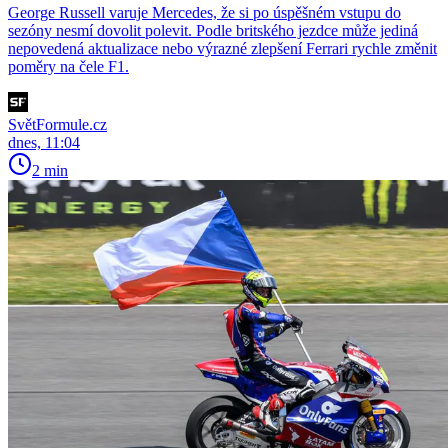
George Russell varuje Mercedes, že si po úspěšném vstupu do
sezóny nesmí dovolit polevit. Podle britského jezdce může jediná
nepovedená aktualizace nebo výrazné zlepšení Ferrari rychle změnit
poměry na čele F1.
SvětFormule.cz
dnes, 11:04
2 min