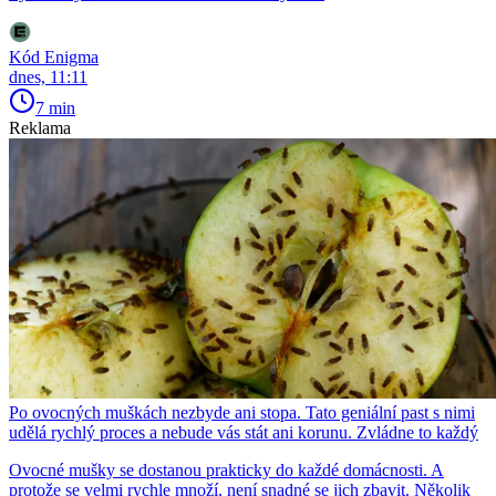
Kód Enigma
dnes, 11:11
7 min
Reklama
Po ovocných muškách nezbyde ani stopa. Tato geniální past s nimi
udělá rychlý proces a nebude vás stát ani korunu. Zvládne to každý
Ovocné mušky se dostanou prakticky do každé domácnosti. A
protože se velmi rychle množí, není snadné se jich zbavit. Několik