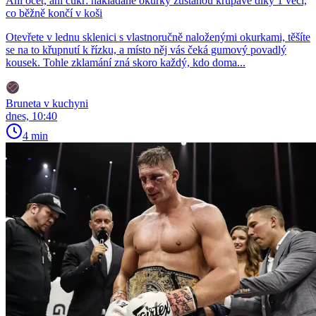
Ani ocet, ani cukr: nakládané okurky zůstanou křupavé díky 1 věci,
co běžně končí v koši
Otevřete v lednu sklenici s vlastnoručně naloženými okurkami, těšíte
se na to křupnutí k řízku, a místo něj vás čeká gumový povadlý
kousek. Tohle zklamání zná skoro každý, kdo doma...
Bruneta v kuchyni
dnes, 10:40
4 min