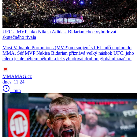
UFC a MVP jako Nike a Adidas. Bidarian chce vybudovat
skutečného rivala
Most Valuable Promotions (MVP) po spojení s PFL míří naplno do
MMA. Šéf MVP Nakisa Bidarian přiznává velký náskok UFC, jeho
cílem je ale během několika let vybudovat druhou globální značku.
MMAMAG.cz
dnes, 11:24
1 min