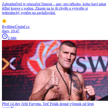
Zahradničení je relaxační činnost – ano, pro někoho, koho baví tahat
těžké konve s vodou. Zkuste na to jít chytře a vytvořte si
jednoduchý systém na zavlažování.
BydlímeÚtulně.cz
dnes, 10:47
2 min
Před 14 dny čelil Furymu. Teď Polák dostal výprask od šesti