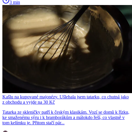
3 min
Kašlu na kupované majonézy. Ušlehala jsem tatarku, co chutná jako
z obchodu a vyjde na 30 Kč
Tatarka ze skleničky patří k českým klasikám. Vozí se domů k řízku,
ke smaženému sýru i k bramborákům a málokdo řeší, co vlastně v
tom kelímku je. Přitom stačí pár...