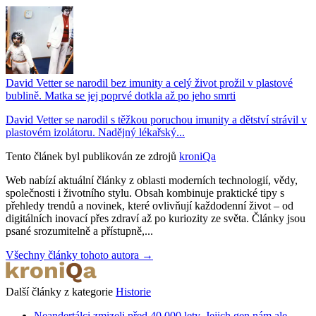
David Vetter se narodil bez imunity a celý život prožil v plastové
bublině. Matka se jej poprvé dotkla až po jeho smrti
David Vetter se narodil s těžkou poruchou imunity a dětství strávil v
plastovém izolátoru. Nadějný lékařský...
Tento článek byl publikován ze zdrojů
kroniQa
Web nabízí aktuální články z oblasti moderních technologií, vědy,
společnosti i životního stylu. Obsah kombinuje praktické tipy s
přehledy trendů a novinek, které ovlivňují každodenní život – od
digitálních inovací přes zdraví až po kuriozity ze světa. Články jsou
psané srozumitelně a přístupně,...
Všechny články tohoto autora →
Další články z kategorie
Historie
Neandertálci zmizeli před 40 000 lety. Jejich gen nám ale