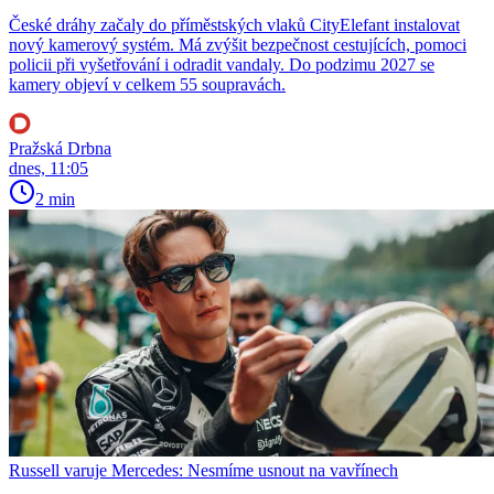
České dráhy začaly do příměstských vlaků CityElefant instalovat
nový kamerový systém. Má zvýšit bezpečnost cestujících, pomoci
policii při vyšetřování i odradit vandaly. Do podzimu 2027 se
kamery objeví v celkem 55 soupravách.
Pražská Drbna
dnes, 11:05
2 min
Russell varuje Mercedes: Nesmíme usnout na vavřínech