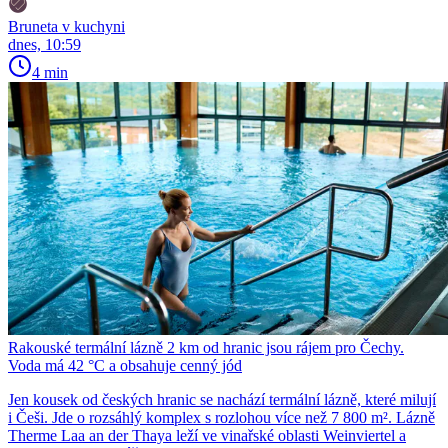
Bruneta v kuchyni
dnes, 10:59
4 min
Rakouské termální lázně 2 km od hranic jsou rájem pro Čechy.
Voda má 42 °C a obsahuje cenný jód
Jen kousek od českých hranic se nachází termální lázně, které milují
i Češi. Jde o rozsáhlý komplex s rozlohou více než 7 800 m². Lázně
Therme Laa an der Thaya leží ve vinařské oblasti Weinviertel a