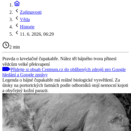
Zajímavosti
Věda
Historie
11. 6. 2026, 06:29
2 min
Pravda o krvelačné čupakabře. Nález těl bájného tvora přinesl
vědcům velké překvapení
Přidejte si obsah Centrum.cz do oblíbených zdrojů pro Google
hledání a Google zprávy
Legenda o bájné čupakabře má reálné biologické vysvětlení. Za
útoky na portorických farmách podle odborníků stojí nemocní kojoti
a obyčejný kožní parazit.