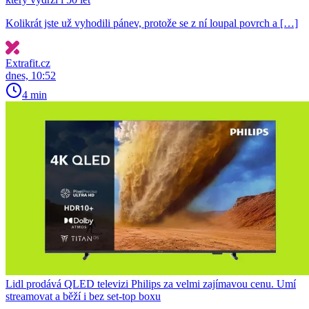
Kolikrát jste už vyhodili pánev, protože se z ní loupal povrch a […]
Extrafit.cz
dnes, 10:52
4 min
Lidl prodává QLED televizi Philips za velmi zajímavou cenu. Umí
streamovat a běží i bez set-top boxu