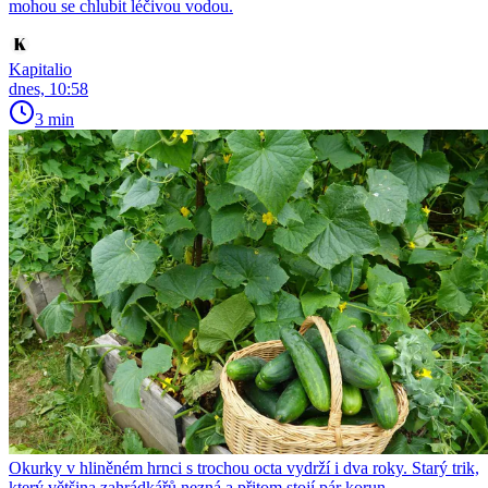
mohou se chlubit léčivou vodou.
Kapitalio
dnes, 10:58
3 min
Okurky v hliněném hrnci s trochou octa vydrží i dva roky. Starý trik,
který většina zahrádkářů nezná a přitom stojí pár korun