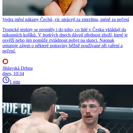
Vedra mění nákupy Čechů, víc utrácejí za zmrzlinu, méně za pečení
Tropické teploty se promítly i do toho, co lidé v Česku vkládají do
nákupních košíků. V horkých dnech dávají přednost zboží, které je
osvěží nebo jim pomůže zvládnout pobyt na slunci. Naopak
ustupuje zájem o některé potraviny běžně používané při vaření a
pečení.
Jihlavská Drbna
dnes, 10:34
1 min