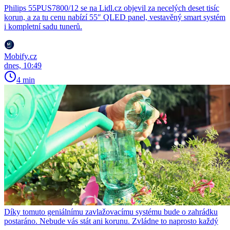
Philips 55PUS7800/12 se na Lidl.cz objevil za necelých deset tisíc
korun, a za tu cenu nabízí 55″ QLED panel, vestavěný smart systém
i kompletní sadu tunerů.
Mobify.cz
dnes, 10:49
4 min
Díky tomuto geniálnímu zavlažovacímu systému bude o zahrádku
postaráno. Nebude vás stát ani korunu. Zvládne to naprosto každý