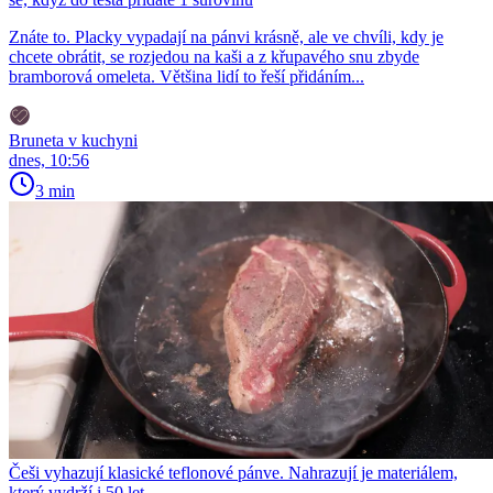
Znáte to. Placky vypadají na pánvi krásně, ale ve chvíli, kdy je
chcete obrátit, se rozjedou na kaši a z křupavého snu zbyde
bramborová omeleta. Většina lidí to řeší přidáním...
Bruneta v kuchyni
dnes, 10:56
3 min
Češi vyhazují klasické teflonové pánve. Nahrazují je materiálem,
který vydrží i 50 let