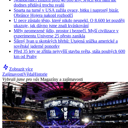
dodnes přidává trochu svalů
Sparta na turné v USA zažila ovace, bitku i naprostý bizár.
Obránce Hojera nakopl rozhodčí
U pece zůstalo těsto, které nikdo neupekl. O 8.600 let později
ukazuje, jak dávno jsme znali kváskování
Měly neomezené jídlo, prostor i bezpečí. Myší civilizace v
experimentu Universe 25 přesto zanikla
Šílený Ivan u skotských břehů: Utajená srážka americké a
sovětské jaderné ponorky
Před 35 lety se zřítila nejvyšší stavba světa, stála pouhých 600
km od Prahy
Zobrazit více
Zajímavosti
Věda
Historie
Vybrali jsme pro vás
Magazíny a zajímavosti