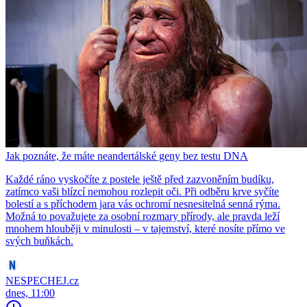
Jak poznáte, že máte neandertálské geny bez testu DNA
Každé ráno vyskočíte z postele ještě před zazvoněním budíku,
zatímco vaši blízcí nemohou rozlepit oči. Při odběru krve syčíte
bolestí a s příchodem jara vás ochromí nesnesitelná senná rýma.
Možná to považujete za osobní rozmary přírody, ale pravda leží
mnohem hlouběji v minulosti – v tajemství, které nosíte přímo ve
svých buňkách.
NESPECHEJ.cz
dnes, 11:00