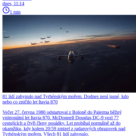
dnes, 11:14
1 min
81 lidí zahynulo nad Tyrhénským mořem. Dodnes není jasné, kdo
nebo co zničilo let Itavia 870
Večer 27. června 1980 odstartoval z Boloně do Palerma běžný
vnitrostátní let Itavia 870. McDonnell Douglas DC-9 vezl 77
cestujících a čtyři členy posádky. Let probíhal normálně až do
okamžiku, kdy kolem 20:59 zmizel z radarových obrazovek nad
Tyrhénským mořem. Všech 81 lidí zahynulo.