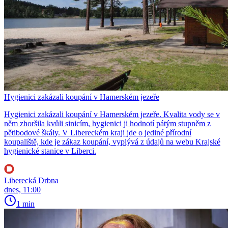
Hygienici zakázali koupání v Hamerském jezeře
Hygienici zakázali koupání v Hamerském jezeře. Kvalita vody se v
něm zhoršila kvůli sinicím, hygienici ji hodnotí pátým stupněm z
pětibodové škály. V Libereckém kraji jde o jediné přírodní
koupaliště, kde je zákaz koupání, vyplývá z údajů na webu Krajské
hygienické stanice v Liberci.
Liberecká Drbna
dnes, 11:00
1 min