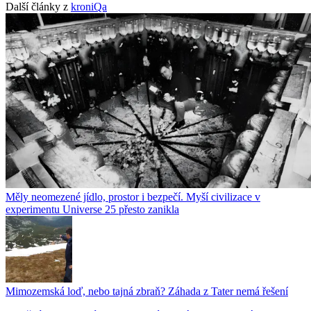
Další články z
kroniQa
Měly neomezené jídlo, prostor i bezpečí. Myší civilizace v
experimentu Universe 25 přesto zanikla
Mimozemská loď, nebo tajná zbraň? Záhada z Tater nemá řešení