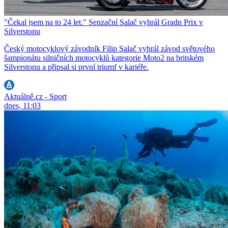
"Čekal jsem na to 24 let." Senzační Salač vyhrál Gradn Prix v
Silverstonu
Český motocyklový závodník Filip Salač vyhrál závod světového
šampionátu silničních motocyklů kategorie Moto2 na britském
Silverstonu a připsal si první triumf v kariéře.
Aktuálně.cz - Sport
dnes, 11:03