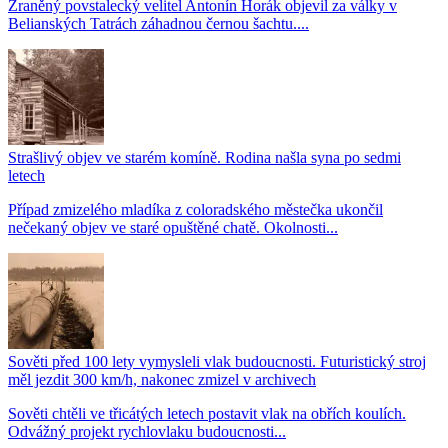
Zraněný povstalecký velitel Antonín Horák objevil za války v
Belianských Tatrách záhadnou černou šachtu....
Strašlivý objev ve starém komíně. Rodina našla syna po sedmi
letech
Případ zmizelého mladíka z coloradského městečka ukončil
nečekaný objev ve staré opuštěné chatě. Okolnosti...
Sověti před 100 lety vymysleli vlak budoucnosti. Futuristický stroj
měl jezdit 300 km/h, nakonec zmizel v archivech
Sověti chtěli ve třicátých letech postavit vlak na obřích koulích.
Odvážný projekt rychlovlaku budoucnosti...