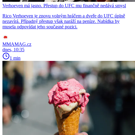
Verhoeven má jasno. Přestup do UFC mu finančně nedává smysl
Rico Verhoeven je znovu volným hráčem a dveře do UFC úplně
nezavírá. Případný přestup však naráží na peníze. Nabídka by
musela odpovídat jeho současné pozici.
MMAMAG.cz
dnes, 10:35
1 min