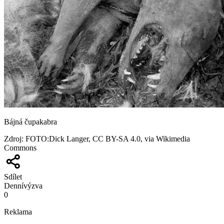
Bájná čupakabra
Zdroj
:
FOTO:Dick Langer, CC BY-SA 4.0, via Wikimedia
Commons
Sdílet
Denní
výzva
0
Reklama