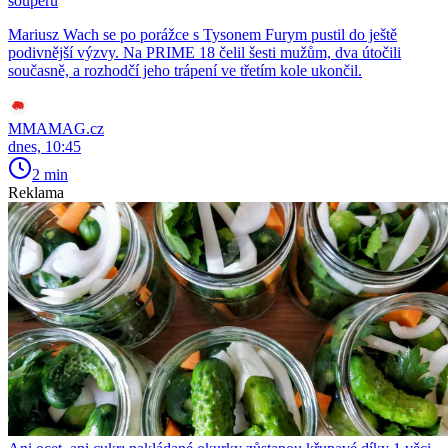
soupeřů
Mariusz Wach se po porážce s Tysonem Furym pustil do ještě
podivnější výzvy. Na PRIME 18 čelil šesti mužům, dva útočili
současně, a rozhodčí jeho trápení ve třetím kole ukončil.
MMAMAG.cz
dnes, 10:45
2 min
Reklama