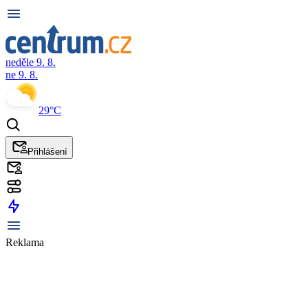
neděle 9. 8.
ne 9. 8.
29°C
Přihlášení
Reklama