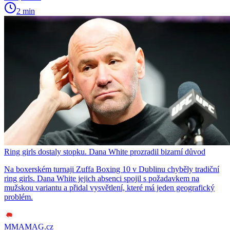
2 min
Ring girls dostaly stopku. Dana White prozradil bizarní důvod
Na boxerském turnaji Zuffa Boxing 10 v Dublinu chyběly tradiční
ring girls. Dana White jejich absenci spojil s požadavkem na
mužskou variantu a přidal vysvětlení, které má jeden geografický
problém.
MMAMAG.cz