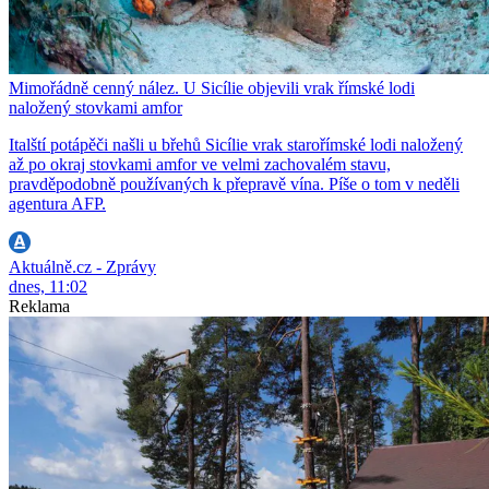
Mimořádně cenný nález. U Sicílie objevili vrak římské lodi
naložený stovkami amfor
Italští potápěči našli u břehů Sicílie vrak starořímské lodi naložený
až po okraj stovkami amfor ve velmi zachovalém stavu,
pravděpodobně používaných k přepravě vína. Píše o tom v neděli
agentura AFP.
Aktuálně.cz - Zprávy
dnes, 11:02
Reklama