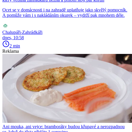
Ocet se v domácnosti i na zahradě uplatňuje jako skvělý pomocník.
A pomůže vám i s nakládáním okurek – vydrží pak mnohem déle.
Chalupáři-Zahrádkáři
dnes, 10:58
2 min
Reklama
Ani mouka, ani vejce: bramboráky budou křupavé a nerozpadnou
se, když do těsta přidáte 1 surovinu