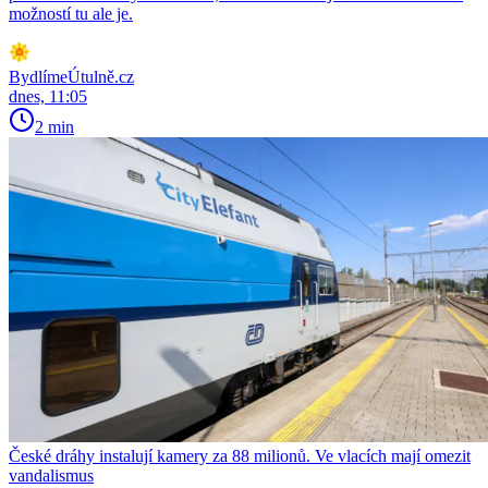
možností tu ale je.
BydlímeÚtulně.cz
dnes, 11:05
2 min
České dráhy instalují kamery za 88 milionů. Ve vlacích mají omezit
vandalismus