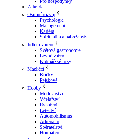
Pro hospodyňky
Zahrada
Osobní rozvoj
Psychologie
Management
Kariéra
Spiritualita a náboženství
Jídlo a vaření
Světová gastronomie
Levné vaření
Kulinářské triky
Mazlíčci
Kočky
Pejskové
Hobby
Modelářství
Včelařství
Rybaření
Letectví
Automobilismus
Adrenalin
Sběratelství
Houbaření