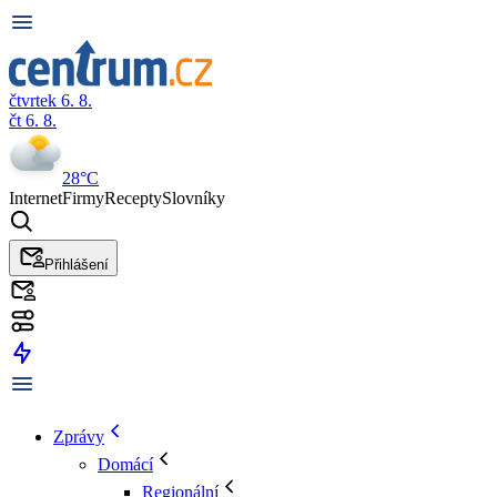
čtvrtek 6. 8.
čt 6. 8.
28°C
Internet
Firmy
Recepty
Slovníky
Přihlášení
Zprávy
Domácí
Regionální