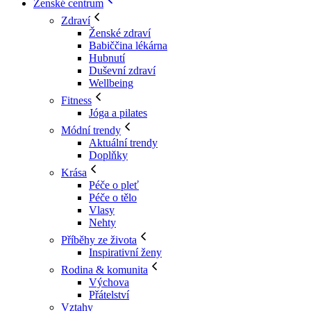
Ženské centrum
Zdraví
Ženské zdraví
Babiččina lékárna
Hubnutí
Duševní zdraví
Wellbeing
Fitness
Jóga a pilates
Módní trendy
Aktuální trendy
Doplňky
Krása
Péče o pleť
Péče o tělo
Vlasy
Nehty
Příběhy ze života
Inspirativní ženy
Rodina & komunita
Výchova
Přátelství
Vztahy