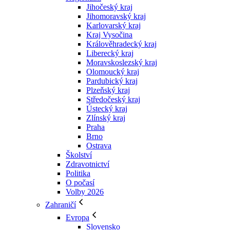
Jihočeský kraj
Jihomoravský kraj
Karlovarský kraj
Kraj Vysočina
Králověhradecký kraj
Liberecký kraj
Moravskoslezský kraj
Olomoucký kraj
Pardubický kraj
Plzeňský kraj
Středočeský kraj
Ústecký kraj
Zlínský kraj
Praha
Brno
Ostrava
Školství
Zdravotnictví
Politika
O počasí
Volby 2026
Zahraničí
Evropa
Slovensko