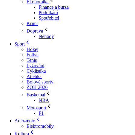
Ekonomika
Finance a burza
Podnikání
Spotřebitel
Krimi
Doprava
Nehody
Sport
Hokej
Fotbal
Tenis
Lyžování
Cyklistika
Atletika
Bojové sporty
ZOH 2026
Basketbal
NBA
Motosport
F1
Auto-moto
Elektromobily
Kultura