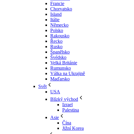
Francie
Chorvatsko
Island
Itálie
Německo
Polsko
Rakousko
Řecko
Rusko
Španělsko
Švédsko
Velká Británie
Rumunsko
Válka na Ukrajině
Maďarsko
Svět
USA
Blízký východ
Izrael
Palestina
Asie
Čína
Jižní Korea