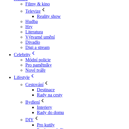
Filmy & kino
Televize
Reality show
Hudba
Hry
Literatura
Výtvarné umění
Divadlo
Digi a stream
Celebrity
Módní policie
Pro pamětníky
Nové tváře
Lifestyle
Cestování
Destinace
Rady na cesty
Bydlení
Interiery
Rady do domu
DIY
Pro kutily