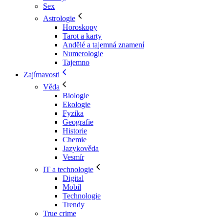
Sex
Astrologie
Horoskopy
Tarot a karty
Andělé a tajemná znamení
Numerologie
Tajemno
Zajímavosti
Věda
Biologie
Ekologie
Fyzika
Geografie
Historie
Chemie
Jazykověda
Vesmír
IT a technologie
Digital
Mobil
Technologie
Trendy
True crime