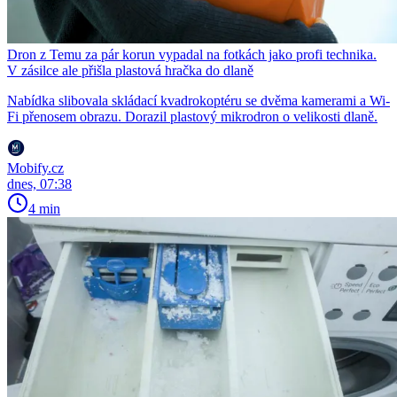
Dron z Temu za pár korun vypadal na fotkách jako profi technika.
V zásilce ale přišla plastová hračka do dlaně
Nabídka slibovala skládací kvadrokoptéru se dvěma kamerami a Wi-
Fi přenosem obrazu. Dorazil plastový mikrodron o velikosti dlaně.
Mobify.cz
dnes, 07:38
4 min