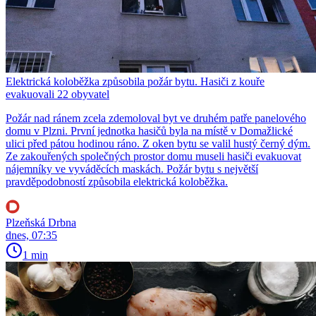
Elektrická koloběžka způsobila požár bytu. Hasiči z kouře
evakuovali 22 obyvatel
Požár nad ránem zcela zdemoloval byt ve druhém patře panelového
domu v Plzni. První jednotka hasičů byla na místě v Domažlické
ulici před pátou hodinou ráno. Z oken bytu se valil hustý černý dým.
Ze zakouřených společných prostor domu museli hasiči evakuovat
nájemníky ve vyváděcích maskách. Požár bytu s největší
pravděpodobností způsobila elektrická koloběžka.
Plzeňská Drbna
dnes, 07:35
1 min