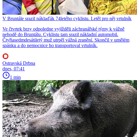
V Bruntále srazil náklaďák 74letého cyklistu. Letěl pro něj vrtulník
Ve čtvrtek brzy odpoledne vyjížděli záchranářské týmy k vážně
nehodě do Bruntálu. Cyklistu tam srazil nákladní automobil.
Čtyřiasedmdesátiletý muž utrpěl vážná zranění. Skončil v umělém
spánku a do nemocnice ho transportoval vrtulník.
Ostravská Drbna
dnes, 07:41
1 min