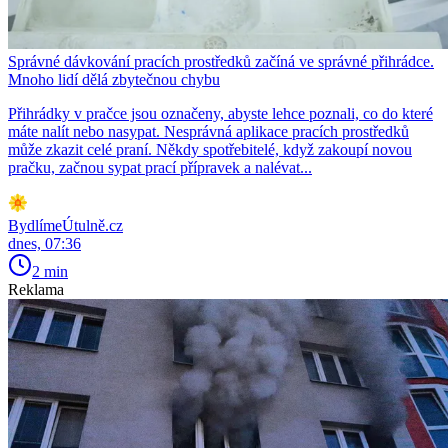
Správné dávkování pracích prostředků začíná ve správné přihrádce.
Mnoho lidí dělá zbytečnou chybu
Přihrádky v pračce jsou označeny, abyste lehce poznali, co do které
máte nalít nebo nasypat. Nesprávná aplikace pracích prostředků
může zkazit celé praní. Někdy spotřebitelé, když zakoupí novou
pračku, začnou sypat prací přípravek a nalévat...
BydlímeÚtulně.cz
dnes, 07:36
2 min
Reklama