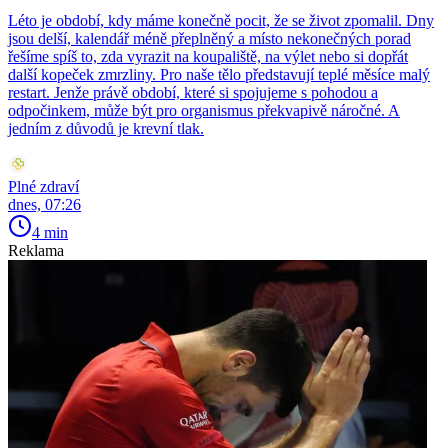
Léto je období, kdy máme konečně pocit, že se život zpomalil. Dny
jsou delší, kalendář méně přeplněný a místo nekonečných porad
řešíme spíš to, zda vyrazit na koupaliště, na výlet nebo si dopřát
další kopeček zmrzliny. Pro naše tělo představují teplé měsíce malý
restart. Jenže právě období, které si spojujeme s pohodou a
odpočinkem, může být pro organismus překvapivě náročné. A
jedním z důvodů je krevní tlak.
Plné zdraví
dnes, 07:26
4 min
Reklama