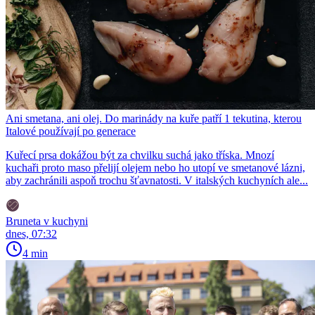
Ani smetana, ani olej. Do marinády na kuře patří 1 tekutina, kterou
Italové používají po generace
Kuřecí prsa dokážou být za chvilku suchá jako tříska. Mnozí
kuchaři proto maso přelijí olejem nebo ho utopí ve smetanové lázni,
aby zachránili aspoň trochu šťavnatosti. V italských kuchyních ale...
Bruneta v kuchyni
dnes, 07:32
4 min