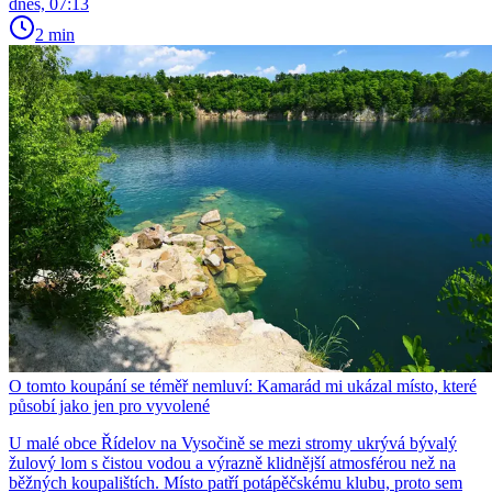
dnes, 07:13
2 min
O tomto koupání se téměř nemluví: Kamarád mi ukázal místo, které
působí jako jen pro vyvolené
U malé obce Řídelov na Vysočině se mezi stromy ukrývá bývalý
žulový lom s čistou vodou a výrazně klidnější atmosférou než na
běžných koupalištích. Místo patří potápěčskému klubu, proto sem