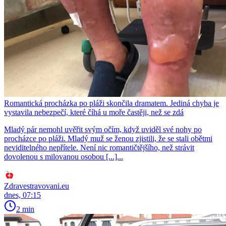
Romantická procházka po pláži skončila dramatem. Jediná chyba je
vystavila nebezpečí, které číhá u moře častěji, než se zdá
Mladý pár nemohl uvěřit svým očím, když uviděl své nohy po
procházce po pláži. Mladý muž se ženou zjistili, že se stali obětmi
neviditelného nepřítele. Není nic romantičtějšího, než strávit
dovolenou s milovanou osobou [...]...
Zdravestravovani.eu
dnes, 07:15
2 min