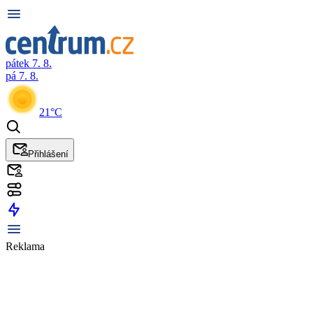
pátek 7. 8.
pá 7. 8.
21°C
Přihlášení
Reklama