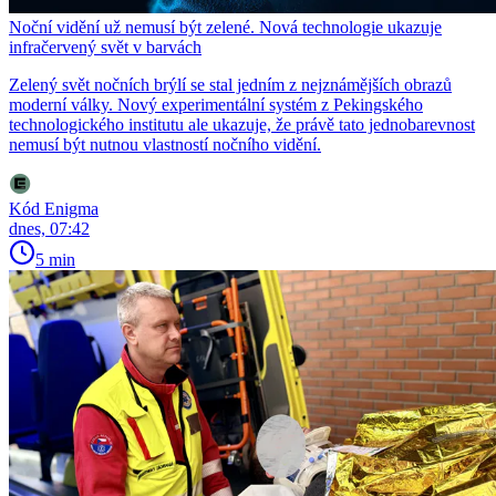
Noční vidění už nemusí být zelené. Nová technologie ukazuje
infračervený svět v barvách
Zelený svět nočních brýlí se stal jedním z nejznámějších obrazů
moderní války. Nový experimentální systém z Pekingského
technologického institutu ale ukazuje, že právě tato jednobarevnost
nemusí být nutnou vlastností nočního vidění.
Kód Enigma
dnes, 07:42
5 min