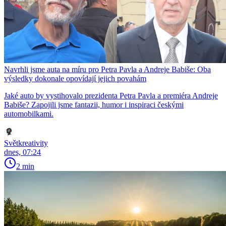
Navrhli jsme auta na míru pro Petra Pavla a Andreje Babiše: Oba
výsledky dokonale opovídají jejich povahám
Jaké auto by vystihovalo prezidenta Petra Pavla a premiéra Andreje
Babiše? Zapojili jsme fantazii, humor i inspiraci českými
automobilkami.
Světkreativity
dnes, 07:24
2 min