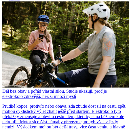
Dál bez obav a pořád vlastní silou. Studie ukazují, proč je
elektrokolo zdravější, než si mnozí myslí
Prudké kopce, protivítr nebo obava, zda zbude dost sil na cestu zpět,
mohou cyklistický výlet zhatit ještě před startem. Elektrokolo tyto
překážky zmenšuje a otevírá cestu i těm, kteří by si na běžném kole
netroufli. Motor sice část námahy převezme, pohyb však z jízdy
nemizí. Výsledkem mohou být delší trasy, více času venku a hlavně