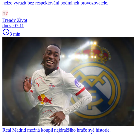
nelze vyrazit bez respektování podmínek provozovatele.
Trendy Život
dnes, 07:11
3 min
Real Madrid možná koupil nejdražšího hráče své historie.