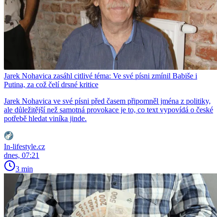
Jarek Nohavica zasáhl citlivé téma: Ve své písni zmínil Babiše i
Putina, za což čelí drsné kritice
Jarek Nohavica ve své písni před časem připomněl jména z politiky,
ale důležitější než samotná provokace je to, co text vypovídá o české
potřebě hledat viníka jinde.
In-lifestyle.cz
dnes, 07:21
3 min