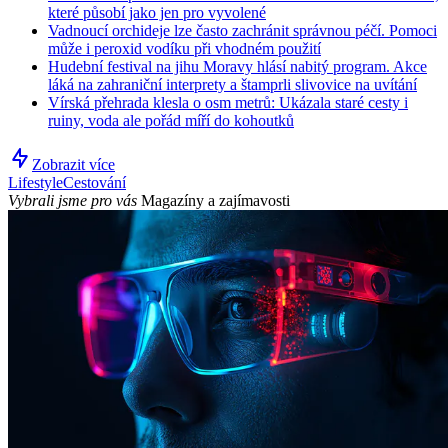
které působí jako jen pro vyvolené
Vadnoucí orchideje lze často zachránit správnou péčí. Pomoci
může i peroxid vodíku při vhodném použití
Hudební festival na jihu Moravy hlásí nabitý program. Akce
láká na zahraniční interprety a štamprli slivovice na uvítání
Vírská přehrada klesla o osm metrů: Ukázala staré cesty i
ruiny, voda ale pořád míří do kohoutků
Zobrazit více
Lifestyle
Cestování
Vybrali jsme pro vás
Magazíny a zajímavosti