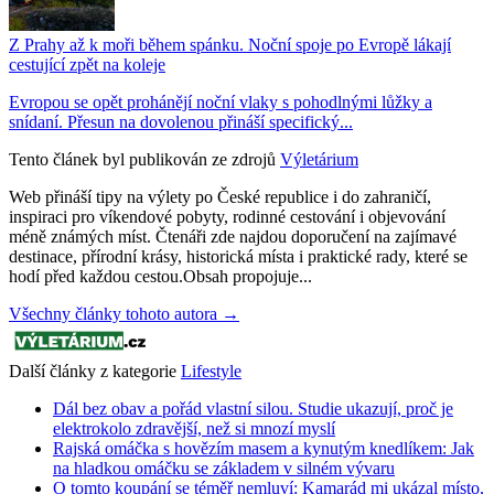
Z Prahy až k moři během spánku. Noční spoje po Evropě lákají
cestující zpět na koleje
Evropou se opět prohánějí noční vlaky s pohodlnými lůžky a
snídaní. Přesun na dovolenou přináší specifický...
Tento článek byl publikován ze zdrojů
Výletárium
Web přináší tipy na výlety po České republice i do zahraničí,
inspiraci pro víkendové pobyty, rodinné cestování i objevování
méně známých míst. Čtenáři zde najdou doporučení na zajímavé
destinace, přírodní krásy, historická místa i praktické rady, které se
hodí před každou cestou.Obsah propojuje...
Všechny články tohoto autora →
Další články z kategorie
Lifestyle
Dál bez obav a pořád vlastní silou. Studie ukazují, proč je
elektrokolo zdravější, než si mnozí myslí
Rajská omáčka s hovězím masem a kynutým knedlíkem: Jak
na hladkou omáčku se základem v silném vývaru
O tomto koupání se téměř nemluví: Kamarád mi ukázal místo,