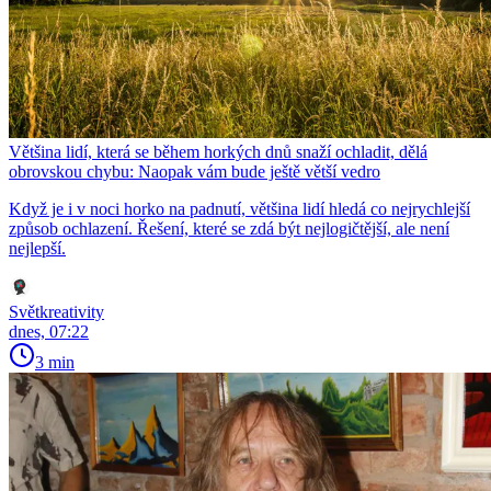
Většina lidí, která se během horkých dnů snaží ochladit, dělá
obrovskou chybu: Naopak vám bude ještě větší vedro
Když je i v noci horko na padnutí, většina lidí hledá co nejrychlejší
způsob ochlazení. Řešení, které se zdá být nejlogičtější, ale není
nejlepší.
Světkreativity
dnes, 07:22
3 min