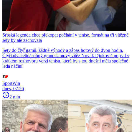
Srbská legenda chce překopat počítání v tenise, formát na tři vítězné
sety by ale zachovala
Sety do čtyř gamů, žádné výhody a zápas hotový do dvou hodin.
Čtyřiadvacetinásobný grandslamový vítěz Novak Djokovič popsal v
krátkém rozhovoru verzi tenisu, která by s tou dnešní měla společné
leda náčiní.
SportWin
dnes, 07:26
2 min