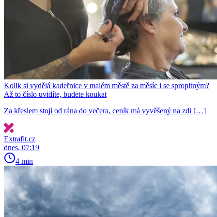
Kolik si vydělá kadeřnice v malém městě za měsíc i se spropitným?
Až to číslo uvidíte, budete koukat
Za křeslem stojí od rána do večera, ceník má vyvěšený na zdi […]
Extrafit.cz
dnes, 07:19
4 min