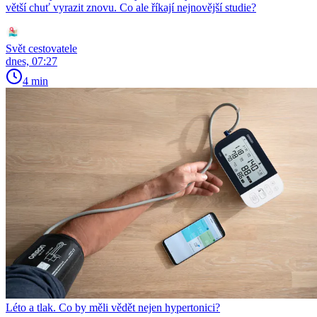
větší chuť vyrazit znovu. Co ale říkají nejnovější studie?
Svět cestovatele
dnes, 07:27
4 min
Léto a tlak. Co by měli vědět nejen hypertonici?