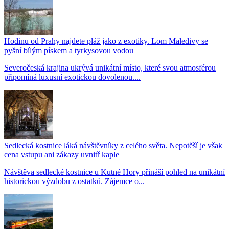
Hodinu od Prahy najdete pláž jako z exotiky. Lom Maledivy se
pyšní bílým pískem a tyrkysovou vodou
Severočeská krajina ukrývá unikátní místo, které svou atmosférou
připomíná luxusní exotickou dovolenou....
Sedlecká kostnice láká návštěvníky z celého světa. Nepotěší je však
cena vstupu ani zákazy uvnitř kaple
Návštěva sedlecké kostnice u Kutné Hory přináší pohled na unikátní
historickou výzdobu z ostatků. Zájemce o...