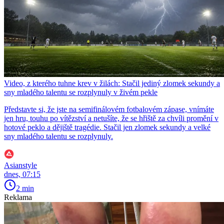
Video, z kterého tuhne krev v žilách: Stačil jediný zlomek sekundy a
sny mladého talentu se rozplynuly v živém pekle
Představte si, že jste na semifinálovém fotbalovém zápase, vnímáte
jen hru, touhu po vítězství a netušíte, že se hřiště za chvíli promění v
hotové peklo a dějiště tragédie. Stačil jen zlomek sekundy a velké
sny mladého talentu se rozplynuly.
Asianstyle
dnes, 07:15
2 min
Reklama