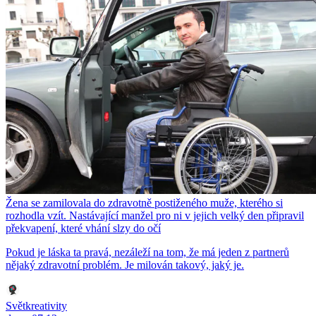
Žena se zamilovala do zdravotně postiženého muže, kterého si
rozhodla vzít. Nastávající manžel pro ni v jejich velký den připravil
překvapení, které vhání slzy do očí
Pokud je láska ta pravá, nezáleží na tom, že má jeden z partnerů
nějaký zdravotní problém. Je milován takový, jaký je.
Světkreativity