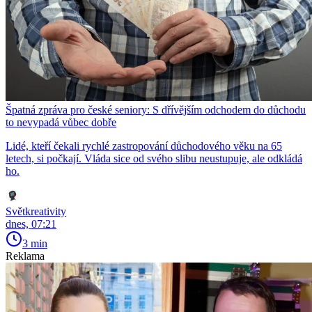
Špatná zpráva pro české seniory: S dřívějším odchodem do důchodu
to nevypadá vůbec dobře
Lidé, kteří čekali rychlé zastropování důchodového věku na 65
letech, si počkají. Vláda sice od svého slibu neustupuje, ale odkládá
ho.
Světkreativity
dnes, 07:21
3 min
Reklama