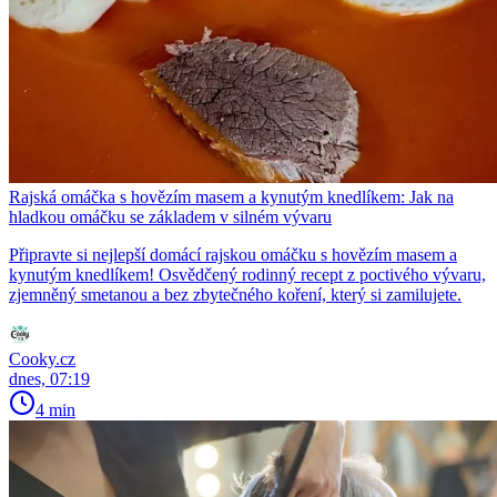
Rajská omáčka s hovězím masem a kynutým knedlíkem: Jak na
hladkou omáčku se základem v silném vývaru
Připravte si nejlepší domácí rajskou omáčku s hovězím masem a
kynutým knedlíkem! Osvědčený rodinný recept z poctivého vývaru,
zjemněný smetanou a bez zbytečného koření, který si zamilujete.
Cooky.cz
dnes, 07:19
4 min