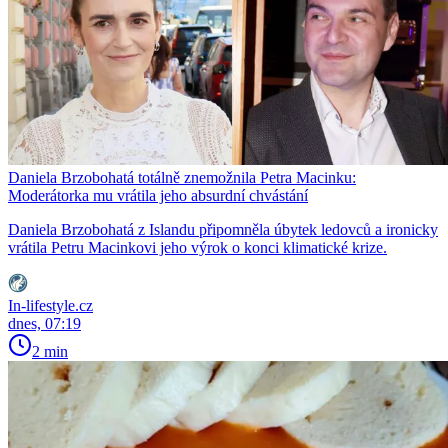
Daniela Brzobohatá totálně znemožnila Petra Macinku:
Moderátorka mu vrátila jeho absurdní chvástání
Daniela Brzobohatá z Islandu připomněla úbytek ledovců a ironicky
vrátila Petru Macinkovi jeho výrok o konci klimatické krize.
In-lifestyle.cz
dnes, 07:19
2 min