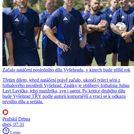
Začalo natáčení posledního dílu Vyšehradu, v kinech bude příští rok
Třetím dílem, jehož natáčení právě začalo, ukončí tvůrci sérii z
fotbalového prostředí Vyšehrad. Zpátky je oblíbený fotbalista Julius
Lavi Lavička, jeho manželka, syn i agent. Po kritice druhého dílu
bude Vyšehrad TŘY podle autorů komornější a vrací se k odkazu
prvního dílu a seriálu.
Pražská Drbna
dnes, 07:31
1 min