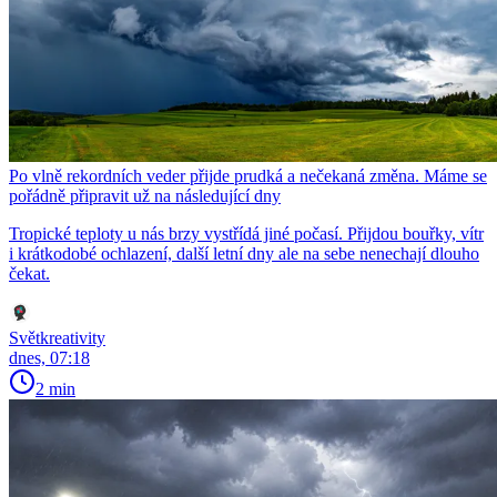
Po vlně rekordních veder přijde prudká a nečekaná změna. Máme se
pořádně připravit už na následující dny
Tropické teploty u nás brzy vystřídá jiné počasí. Přijdou bouřky, vítr
i krátkodobé ochlazení, další letní dny ale na sebe nenechají dlouho
čekat.
Světkreativity
dnes, 07:18
2 min