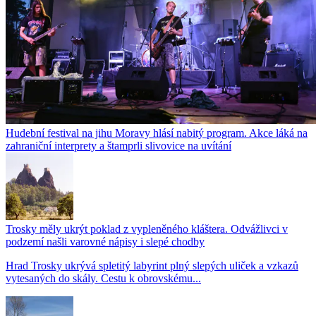
Hudební festival na jihu Moravy hlásí nabitý program. Akce láká na
zahraniční interprety a štamprli slivovice na uvítání
Trosky měly ukrýt poklad z vypleněného kláštera. Odvážlivci v
podzemí našli varovné nápisy i slepé chodby
Hrad Trosky ukrývá spletitý labyrint plný slepých uliček a vzkazů
vytesaných do skály. Cestu k obrovskému...