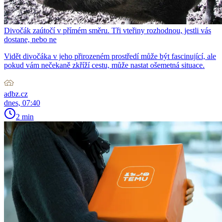
Divočák zaútočí v přímém směru. Tři vteřiny rozhodnou, jestli vás
dostane, nebo ne
Vidět divočáka v jeho přirozeném prostředí může být fascinující, ale
pokud vám nečekaně zkříží cestu, může nastat ošemetná situace.
adbz.cz
dnes, 07:40
2 min