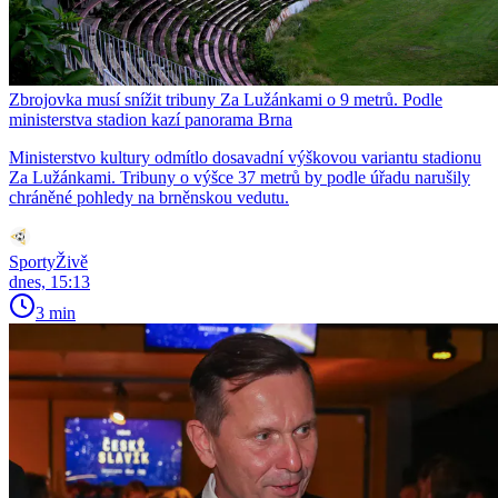
Zbrojovka musí snížit tribuny Za Lužánkami o 9 metrů. Podle
ministerstva stadion kazí panorama Brna
Ministerstvo kultury odmítlo dosavadní výškovou variantu stadionu
Za Lužánkami. Tribuny o výšce 37 metrů by podle úřadu narušily
chráněné pohledy na brněnskou vedutu.
SportyŽivě
dnes, 15:13
3 min