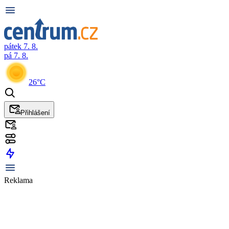
pátek 7. 8.
pá 7. 8.
26°C
Přihlášení
Reklama