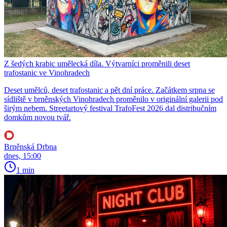
Z šedých krabic umělecká díla. Výtvarníci proměnili deset
trafostanic ve Vinohradech
Deset umělců, deset trafostanic a pět dní práce. Začátkem srpna se
sídliště v brněnských Vinohradech proměnilo v originální galerii pod
širým nebem. Streetartový festival TrafoFest 2026 dal distribučním
domkům novou tvář.
Brněnská Drbna
dnes, 15:00
1 min