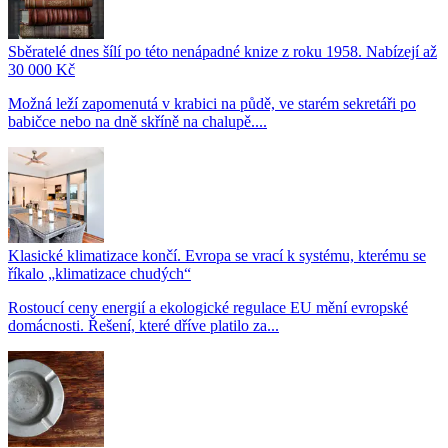
Sběratelé dnes šílí po této nenápadné knize z roku 1958. Nabízejí až
30 000 Kč
Možná leží zapomenutá v krabici na půdě, ve starém sekretáři po
babičce nebo na dně skříně na chalupě....
Klasické klimatizace končí. Evropa se vrací k systému, kterému se
říkalo „klimatizace chudých“
Rostoucí ceny energií a ekologické regulace EU mění evropské
domácnosti. Řešení, které dříve platilo za...