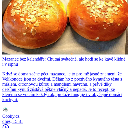
Mazanec bez kalendáře: Chutná svátečně, ale hodí se ke kávě klidně
i v srpnu
Když se doma začne péct mazanec, je to pro mě jasné znamení, že
Velikonoce jsou za dveřmi. Dělám ho z poctivého kynutého těsta s
máslem, citronovou kůrou a mandlemi navrchu, a právě díky
delšímu kynutí zůstává pěkně vláčný a nepadá. Je to recept, ke
kterému se vracím každý rok, protože funguje i v obyčejné domácí
kuchyni.
Cooky.cz
dnes, 15:31