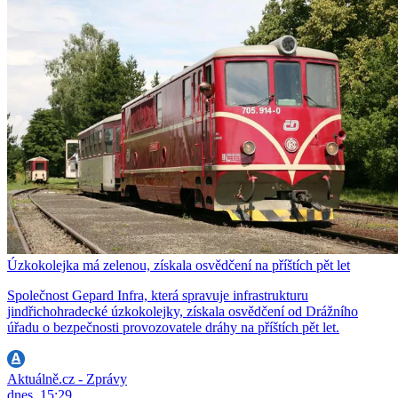
Úzkokolejka má zelenou, získala osvědčení na příštích pět let
Společnost Gepard Infra, která spravuje infrastrukturu
jindřichohradecké úzkokolejky, získala osvědčení od Drážního
úřadu o bezpečnosti provozovatele dráhy na příštích pět let.
Aktuálně.cz - Zprávy
dnes, 15:29