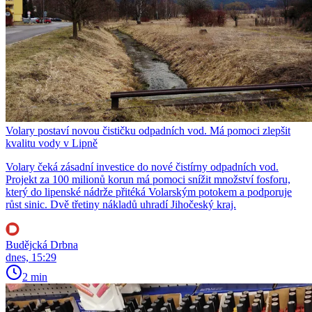
Volary postaví novou čističku odpadních vod. Má pomoci zlepšit
kvalitu vody v Lipně
Volary čeká zásadní investice do nové čistírny odpadních vod.
Projekt za 100 milionů korun má pomoci snížit množství fosforu,
který do lipenské nádrže přitéká Volarským potokem a podporuje
růst sinic. Dvě třetiny nákladů uhradí Jihočeský kraj.
Budějcká Drbna
dnes, 15:29
2 min