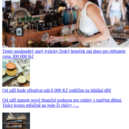
Tento nenápadný starý typicky český hrneček má dnes pro sběratele
cenu 300 000 Kč
Od září bude přispívat stát 6 000 Kč rodičům na hlídání dětí
Od září startuje nová finanční podpora pro rodiny s malými dětmi.
Tisíce korun měsíčně na jesle či chůvy –...