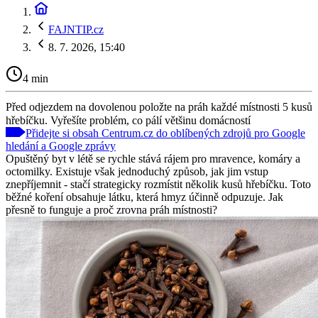
FAJNTIP.cz
8. 7. 2026, 15:40
4 min
Před odjezdem na dovolenou položte na práh každé místnosti 5 kusů
hřebíčku. Vyřešíte problém, co pálí většinu domácností
Přidejte si obsah Centrum.cz do oblíbených zdrojů pro Google
hledání a Google zprávy
Opuštěný byt v létě se rychle stává rájem pro mravence, komáry a
octomilky. Existuje však jednoduchý způsob, jak jim vstup
znepříjemnit - stačí strategicky rozmístit několik kusů hřebíčku. Toto
běžné koření obsahuje látku, která hmyz účinně odpuzuje. Jak
přesně to funguje a proč zrovna práh místnosti?