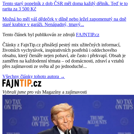
Tento starý popelník z dob ČSR měl doma každý dělník. Teď je to
rarita za 3 500 Kč
Možná ho měl váš dědeček v dílně nebo ležel zapomenutý na dně
staré krabice v garáži. Nenápadný, tmavý...
Tento článek byl publikován ze zdrojů
FAJNTIP.cz
Články z FajnTip.cz přinášejí pestrý mix užitečných informací,
životních vychytávek, inspirativních postřehů i oddechového
obsahu, který čtenáře nejen pobaví, ale často i překvapí. Obsah je
zaměřen na každodenní témata – od domácnosti, zdraví a vztahů
přes zajímavosti ze světa až po jednoduché...
Všechny články tohoto autora →
Vybrali jsme pro vás
Magazíny a zajímavosti