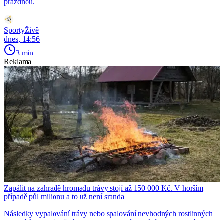
prázdnou.
SportyŽivě
dnes, 14:56
3 min
Reklama
Zapálit na zahradě hromadu trávy stojí až 150 000 Kč. V horším
případě půl milionu a to už není sranda
Následky vypalování trávy nebo spalování nevhodných rostlinných