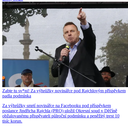
Zabte tu sv*ni! Za výhrůžky novinářce pod Rajchlovým příspěvkem
padla podmínka
Za výhrůžky smrtí novinářce na Facebooku pod příspěvkem
poslance Jindřicha Rajchla (PRO) uložil Okresní soud v Děčíně
obžalovanému přispěvateli půlroční podmínku a peněžitý trest 10
tisíc korun.