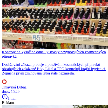
Kontroly na Vysočině odhalily stovky nevyhovujících kosmetických
přípravků
Dodržování zákazu prodeje a používání kosmetických přípravků
obsahujících zakázané látky Lilial a TPO kontrolují krajští hygienici.
Zejména první zmiňovaná látka stále nezmizela.
Jihlavská Drbna
dnes, 15:29
1 min
Reklama