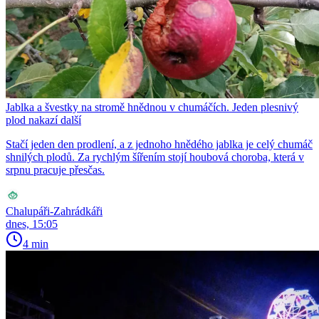
Jablka a švestky na stromě hnědnou v chumáčích. Jeden plesnivý
plod nakazí další
Stačí jeden den prodlení, a z jednoho hnědého jablka je celý chumáč
shnilých plodů. Za rychlým šířením stojí houbová choroba, která v
srpnu pracuje přesčas.
Chalupáři-Zahrádkáři
dnes, 15:05
4 min