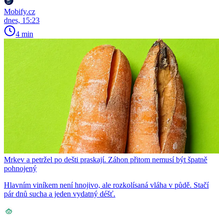
Mobify.cz
dnes, 15:23
4 min
Mrkev a petržel po dešti praskají. Záhon přitom nemusí být špatně
pohnojený
Hlavním viníkem není hnojivo, ale rozkolísaná vláha v půdě. Stačí
pár dnů sucha a jeden vydatný déšť.