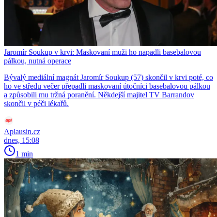
Jaromír Soukup v krvi: Maskovaní muži ho napadli basebalovou
pálkou, nutná operace
Bývalý mediální magnát Jaromír Soukup (57) skončil v krvi poté, co
ho ve středu večer přepadli maskovaní útočníci basebalovou pálkou
a způsobili mu tržná poranění. Někdejší majitel TV Barrandov
skončil v péči lékařů.
Aplausin.cz
dnes, 15:08
1 min