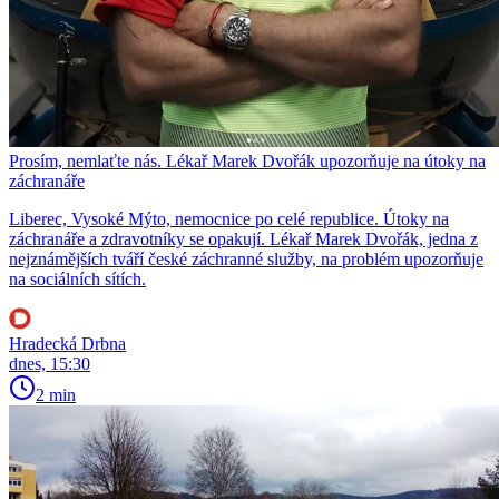
Prosím, nemlaťte nás. Lékař Marek Dvořák upozorňuje na útoky na
záchranáře
Liberec, Vysoké Mýto, nemocnice po celé republice. Útoky na
záchranáře a zdravotníky se opakují. Lékař Marek Dvořák, jedna z
nejznámějších tváří české záchranné služby, na problém upozorňuje
na sociálních sítích.
Hradecká Drbna
dnes, 15:30
2 min