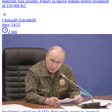
materiálů jsou závažné. Pokuty za takové jednání mohou dosáhnout
až 150 000 Kč.
Chalupáři-Zahrádkáři
dnes, 14:55
2 min
Strašidelný scénář pro NATO. Putin může otestovat „hranice“