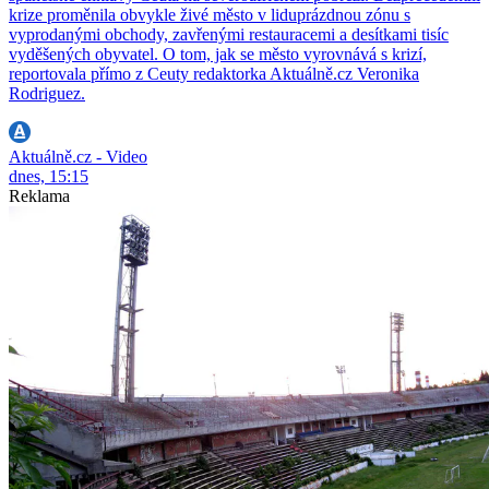
krize proměnila obvykle živé město v liduprázdnou zónu s
vyprodanými obchody, zavřenými restauracemi a desítkami tisíc
vyděšených obyvatel. O tom, jak se město vyrovnává s krizí,
reportovala přímo z Ceuty redaktorka Aktuálně.cz Veronika
Rodriguez.
Aktuálně.cz - Video
dnes, 15:15
Reklama