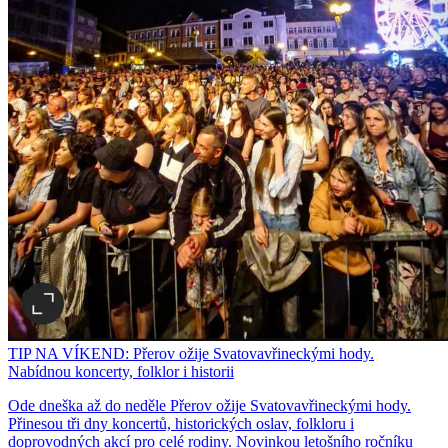
TIP NA VÍKEND: Přerov ožije Svatovavřineckými hody.
Nabídnou koncerty, folklor i historii
Ode dneška až do neděle Přerov ožije Svatovavřineckými hody.
Přinesou tři dny koncertů, historických oslav, folkloru i
doprovodných akcí pro celé rodiny. Novinkou letošního ročníku