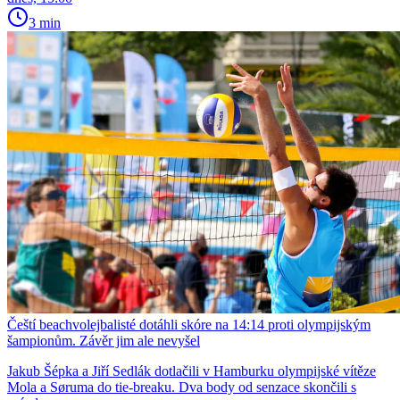
3 min
Čeští beachvolejbalisté dotáhli skóre na 14:14 proti olympijským
šampionům. Závěr jim ale nevyšel
Jakub Šépka a Jiří Sedlák dotlačili v Hamburku olympijské vítěze
Mola a Søruma do tie-breaku. Dva body od senzace skončili s