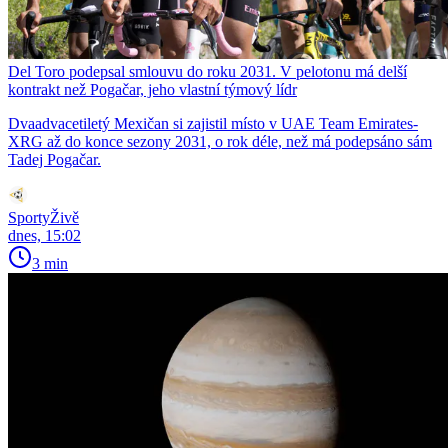
Del Toro podepsal smlouvu do roku 2031. V pelotonu má delší
kontrakt než Pogačar, jeho vlastní týmový lídr
Dvaadvacetiletý Mexičan si zajistil místo v UAE Team Emirates-
XRG až do konce sezony 2031, o rok déle, než má podepsáno sám
Tadej Pogačar.
SportyŽivě
dnes, 15:02
3 min