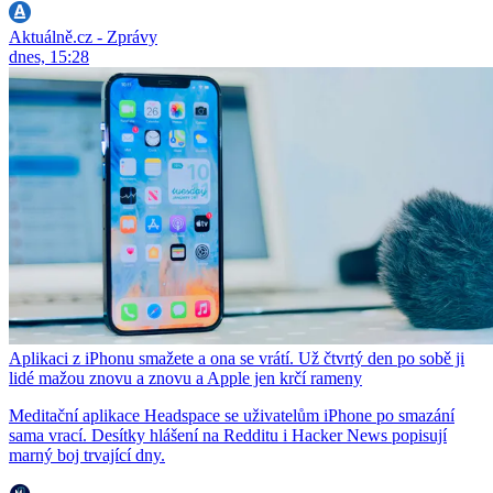
Aktuálně.cz - Zprávy
dnes, 15:28
Aplikaci z iPhonu smažete a ona se vrátí. Už čtvrtý den po sobě ji
lidé mažou znovu a znovu a Apple jen krčí rameny
Meditační aplikace Headspace se uživatelům iPhone po smazání
sama vrací. Desítky hlášení na Redditu i Hacker News popisují
marný boj trvající dny.