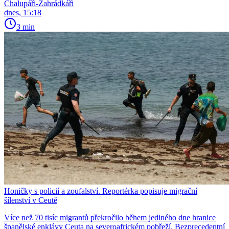
Chalupáři-Zahrádkáři
dnes, 15:18
3 min
Honičky s policií a zoufalství. Reportérka popisuje migrační
šílenství v Ceutě
Více než 70 tisíc migrantů překročilo během jediného dne hranice
španělské enklávy Ceuta na severoafrickém pobřeží. Bezprecedentní