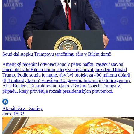
Soud dal stopku Trumpovu tanečnímu sálu v Bílém domě
Americký federální odvolací soud v pátek nařídil zastavit stavbu
tanečního sálu Bílého domu, který si naplánoval prezident Donald
Trump. Podle soudu je nutné, aby byl projekt za 400 milionů dolarů
(8,4 miliardy korun) schválen Kongresem. Informují o tom agentury
AP a Reuters. Ta krok hodnotí jako vážný neúspěch Trumpa v
případu, který prověřuje rozsah prezidentských pravomocí.
Aktuálně.cz - Zprávy
dnes, 15:32