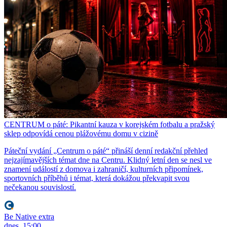
CENTRUM o páté: Pikantní kauza v korejském fotbalu a pražský
sklep odpovídá cenou plážovému domu v cizině
Páteční vydání „Centrum o páté“ přináší denní redakční přehled
nejzajímavějších témat dne na Centru. Klidný letní den se nesl ve
znamení událostí z domova i zahraničí, kulturních připomínek,
sportovních příběhů i témat, která dokážou překvapit svou
nečekanou souvislostí.
Be Native extra
dnes, 15:00