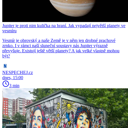
Jupiter je proti nim kulička na hraní. Jak vypadají největší planety ve
vesmíru
Vesmír je obrovský a naše Země je v něm jen drobné prachové
zrnko. I v rámci naší sluneční soustavy nás Jupiter výrazně
převyšuje. Existují ještě větší planety? A jak velké vlastně mohou
být?
NESPECHEJ.cz
dnes, 15:00
3 min