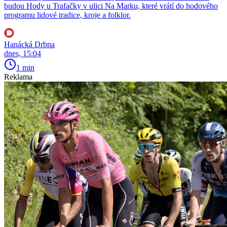
budou Hody u Trafačky v ulici Na Marku, které vrátí do hodového
programu lidové tradice, kroje a folklor.
Hanácká Drbna
dnes, 15:04
1 min
Reklama