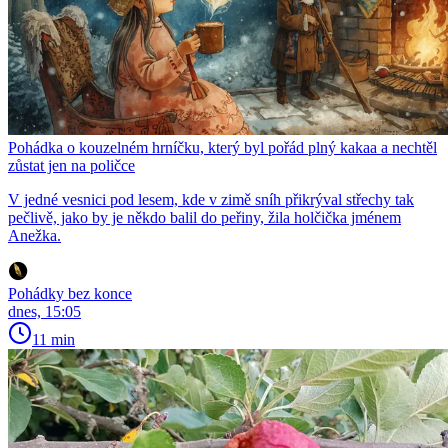
Pohádka o kouzelném hrníčku, který byl pořád plný kakaa a nechtěl
zůstat jen na poličce
V jedné vesnici pod lesem, kde v zimě sníh přikrýval střechy tak
pečlivě, jako by je někdo balil do peřiny, žila holčička jménem
Anežka.
Pohádky bez konce
dnes, 15:05
11 min