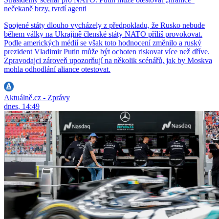
nečekaně brzy, tvrdí agenti
Spojené státy dlouho vycházely z předpokladu, že Rusko nebude
během války na Ukrajině členské státy NATO příliš provokovat.
Podle amerických médií se však toto hodnocení změnilo a ruský
prezident Vladimir Putin může být ochoten riskovat více než dříve.
Zpravodajci zároveň upozorňují na několik scénářů, jak by Moskva
mohla odhodlání aliance otestovat.
Aktuálně.cz - Zprávy
dnes, 14:49