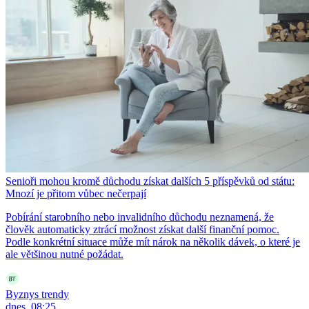
Senioři mohou kromě důchodu získat dalších 5 příspěvků od státu:
Mnozí je přitom vůbec nečerpají
Pobírání starobního nebo invalidního důchodu neznamená, že
člověk automaticky ztrácí možnost získat další finanční pomoc.
Podle konkrétní situace může mít nárok na několik dávek, o které je
ale většinou nutné požádat.
Byznys trendy
dnes, 08:25