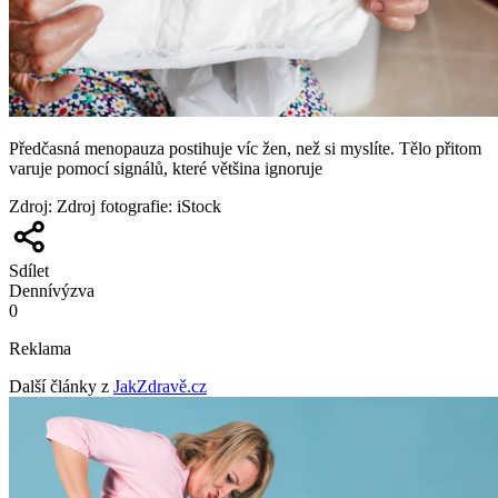
Předčasná menopauza postihuje víc žen, než si myslíte. Tělo přitom
varuje pomocí signálů, které většina ignoruje
Zdroj
:
Zdroj fotografie: iStock
Sdílet
Denní
výzva
0
Reklama
Další články z
JakZdravě.cz