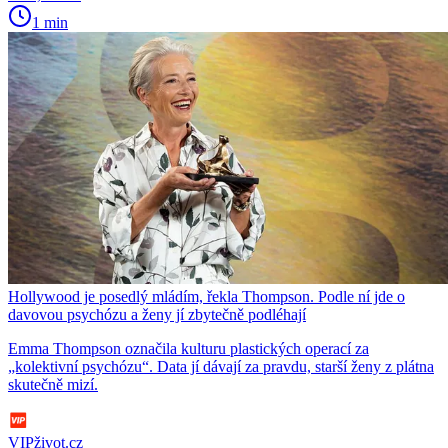
1 min
Hollywood je posedlý mládím, řekla Thompson. Podle ní jde o
davovou psychózu a ženy jí zbytečně podléhají
Emma Thompson označila kulturu plastických operací za
„kolektivní psychózu“. Data jí dávají za pravdu, starší ženy z plátna
skutečně mizí.
VIPživot.cz