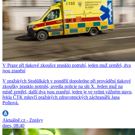
V Praze při tlakové zkoušce prasklo potrubí, jeden muž zemřel, dva
jsou zranění
V pražských Stodůlkách v pondělí dopoledne při provádění tlakové
zkoušky prasklo potrubí, uvedla policie na síti X. Jeden muž na
místě zemřel, další dva jsou zranění, jeden je ve velmi vážném stavu,
řekla ČTK mluvčí pražských zdravotnických záchranářů Jana
Poštová.
Aktuálně.cz - Zprávy
dnes, 08:40