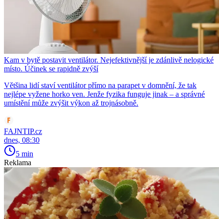
Kam v bytě postavit ventilátor. Nejefektivnější je zdánlivě nelogické
místo. Účinek se rapidně zvýší
Většina lidí staví ventilátor přímo na parapet v domnění, že tak
nejlépe vyžene horko ven. Jenže fyzika funguje jinak – a správné
umístění může zvýšit výkon až trojnásobně.
FAJNTIP.cz
dnes, 08:30
5 min
Reklama