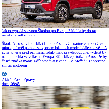
Jak to vypadá s levnou Škodou pro Evropu? Mohla by dostat
nečekaně velký motor
Škoda Auto se v Indii blíží k dohodě s novým partnerem, který by
mimo jiné měl pomoci s exportem lokálních modelů dále do světa. A
ač se to ještě před pár měsíci zdálo málo pravděpodobné, vydělat by
na tom mohla ve velkém i Evropa. Stále blíže je totiž možnost, že by
česká značka mohla začít prodávat levné SUV. Možná i s nečekaně
silným motorem.
Aktuálně.cz - Zprávy
dnes, 08:45