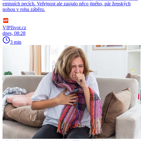
emisních pecích. Veřejnost ale zaujalo něco jiného, pár ženských
nohou v rohu záběru.
VIPživot.cz
dnes, 08:28
3 min