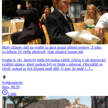
Malý chlapec měl na svatbě za úkol pouze přinést prsteny. Z toho,
co během 10 vteřin předvedl, však zůstává rozum stát
Svatba je věc, která by měla být brána vážně. Občas ji ale doprovází
zvláštní situace, které mohou být ve finále i zábavné. Obzvláště ve
chvíli, pokud se jich účastní malé dítě. O tom, že malé [...]...
Světkreativity
dnes, 08:29
2 min