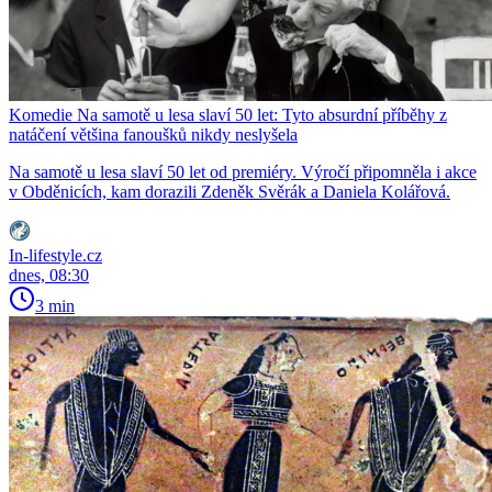
Komedie Na samotě u lesa slaví 50 let: Tyto absurdní příběhy z
natáčení většina fanoušků nikdy neslyšela
Na samotě u lesa slaví 50 let od premiéry. Výročí připomněla i akce
v Obděnicích, kam dorazili Zdeněk Svěrák a Daniela Kolářová.
In-lifestyle.cz
dnes, 08:30
3 min