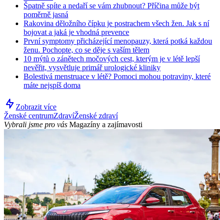
Špatně spíte a nedaří se vám zhubnout? Příčina může být
poměrně jasná
Rakovina děložního čípku je postrachem všech žen. Jak s ní
bojovat a jaká je vhodná prevence
První symptomy přicházející menopauzy, která potká každou
ženu. Pochopte, co se děje s vaším tělem
10 mýtů o zánětech močových cest, kterým je v létě lepší
nevěřit, vysvětluje primář urologické kliniky
Bolestivá menstruace v létě? Pomoci mohou potraviny, které
máte nejspíš doma
Zobrazit více
Ženské centrum
Zdraví
Ženské zdraví
Vybrali jsme pro vás
Magazíny a zajímavosti