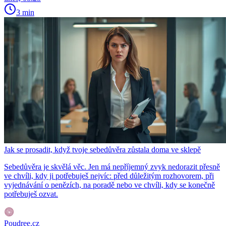
3 min
Jak se prosadit, když tvoje sebedůvěra zůstala doma ve sklepě
Sebedůvěra je skvělá věc. Jen má nepříjemný zvyk nedorazit přesně
ve chvíli, kdy ji potřebuješ nejvíc: před důležitým rozhovorem, při
vyjednávání o penězích, na poradě nebo ve chvíli, kdy se konečně
potřebuješ ozvat.
Poudree.cz