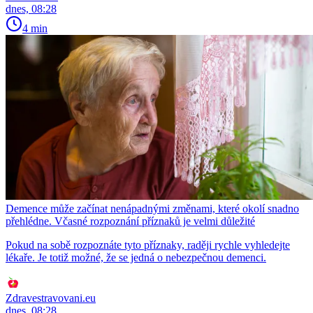
dnes, 08:28
4 min
Demence může začínat nenápadnými změnami, které okolí snadno
přehlédne. Včasné rozpoznání příznaků je velmi důležité
Pokud na sobě rozpoznáte tyto příznaky, raději rychle vyhledejte
lékaře. Je totiž možné, že se jedná o nebezpečnou demenci.
Zdravestravovani.eu
dnes, 08:28