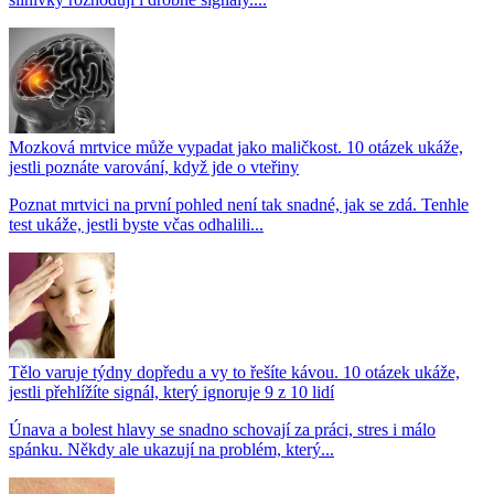
Mozková mrtvice může vypadat jako maličkost. 10 otázek ukáže,
jestli poznáte varování, když jde o vteřiny
Poznat mrtvici na první pohled není tak snadné, jak se zdá. Tenhle
test ukáže, jestli byste včas odhalili...
Tělo varuje týdny dopředu a vy to řešíte kávou. 10 otázek ukáže,
jestli přehlížíte signál, který ignoruje 9 z 10 lidí
Únava a bolest hlavy se snadno schovají za práci, stres i málo
spánku. Někdy ale ukazují na problém, který...