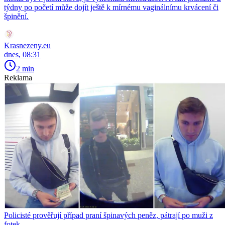
týdny po početí může dojít ještě k mírnému vaginálnímu krvácení či
špinění.
Krasnezeny.eu
dnes, 08:31
2 min
Reklama
Policisté prověřují případ praní špinavých peněz, pátrají po muži z
fotek