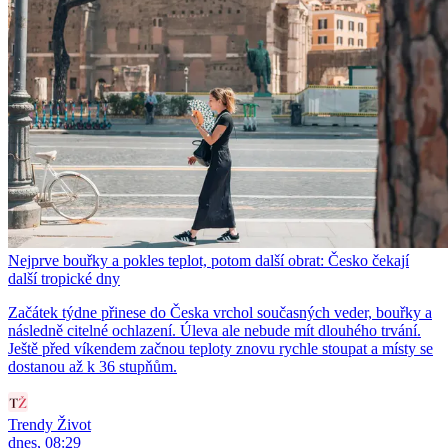
Nejprve bouřky a pokles teplot, potom další obrat: Česko čekají
další tropické dny
Začátek týdne přinese do Česka vrchol současných veder, bouřky a
následně citelné ochlazení. Úleva ale nebude mít dlouhého trvání.
Ještě před víkendem začnou teploty znovu rychle stoupat a místy se
dostanou až k 36 stupňům.
Trendy Život
dnes, 08:29