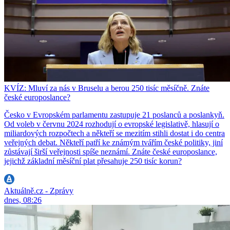
KVÍZ: Mluví za nás v Bruselu a berou 250 tisíc měsíčně. Znáte
české europoslance?
Česko v Evropském parlamentu zastupuje 21 poslanců a poslankyň.
Od voleb v červnu 2024 rozhodují o evropské legislativě, hlasují o
miliardových rozpočtech a někteří se mezitím stihli dostat i do centra
veřejných debat. Někteří patří ke známým tvářím české politiky, jiní
zůstávají širší veřejnosti spíše neznámí. Znáte české europoslance,
jejichž základní měsíční plat přesahuje 250 tisíc korun?
Aktuálně.cz - Zprávy
dnes, 08:26