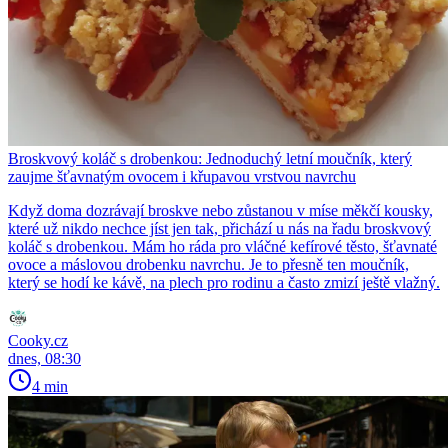
Broskvový koláč s drobenkou: Jednoduchý letní moučník, který
zaujme šťavnatým ovocem i křupavou vrstvou navrchu
Když doma dozrávají broskve nebo zůstanou v míse měkčí kousky,
které už nikdo nechce jíst jen tak, přichází u nás na řadu broskvový
koláč s drobenkou. Mám ho ráda pro vláčné kefírové těsto, šťavnaté
ovoce a máslovou drobenku navrchu. Je to přesně ten moučník,
který se hodí ke kávě, na plech pro rodinu a často zmizí ještě vlažný.
Cooky.cz
dnes, 08:30
4 min