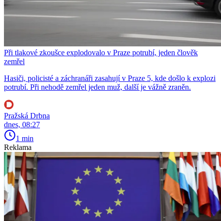
Při tlakové zkoušce explodovalo v Praze potrubí, jeden člověk
zemřel
Hasiči, policisté a záchranáři zasahují v Praze 5, kde došlo k explozi
potrubí. Při nehodě zemřel jeden muž, další je vážně zraněn.
Pražská Drbna
dnes, 08:27
1 min
Reklama