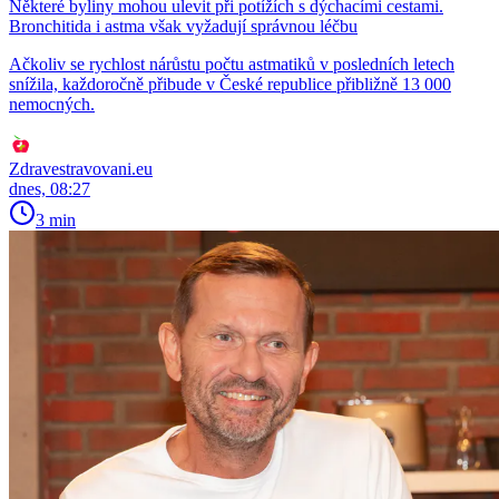
Některé byliny mohou ulevit při potížích s dýchacími cestami.
Bronchitida i astma však vyžadují správnou léčbu
Ačkoliv se rychlost nárůstu počtu astmatiků v posledních letech
snížila, každoročně přibude v České republice přibližně 13 000
nemocných.
Zdravestravovani.eu
dnes, 08:27
3 min