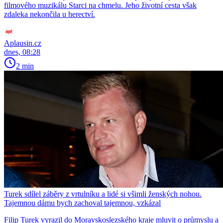
filmového muzikálu Starci na chmelu. Jeho životní cesta však
zdaleka nekončila u herectví.
Aplausin.cz
dnes, 08:28
2 min
Turek sdílel záběry z vrtulníku a lidé si všimli ženských nohou.
Tajemnou dámu bych zachoval tajemnou, vzkázal
Filip Turek vyrazil do Moravskoslezského kraje mluvit o průmyslu a