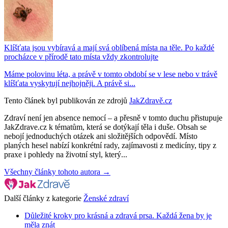
Klíšťata jsou vybíravá a mají svá oblíbená místa na těle. Po každé
procházce v přírodě tato místa vždy zkontrolujte
Máme polovinu léta, a právě v tomto období se v lese nebo v trávě
klíšťata vyskytují nejhojněji. A právě si...
Tento článek byl publikován ze zdrojů
JakZdravě.cz
Zdraví není jen absence nemocí – a přesně v tomto duchu přistupuje
JakZdrave.cz k tématům, která se dotýkají těla i duše. Obsah se
nebojí jednoduchých otázek ani složitějších odpovědí. Místo
planých hesel nabízí konkrétní rady, zajímavosti z medicíny, tipy z
praxe i pohledy na životní styl, který...
Všechny články tohoto autora →
Další články z kategorie
Ženské zdraví
Důležité kroky pro krásná a zdravá prsa. Každá žena by je
měla znát