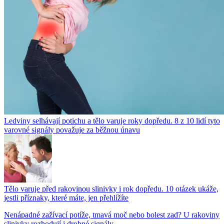
Ledviny selhávají potichu a tělo varuje roky dopředu. 8 z 10 lidí tyto
varovné signály považuje za běžnou únavu
Tělo varuje před rakovinou slinivky i rok dopředu. 10 otázek ukáže,
jestli příznaky, které máte, jen přehlížíte
Nenápadné zažívací potíže, tmavá moč nebo bolest zad? U rakoviny
slinivky rozhodují i drobné signály....