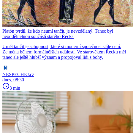
Platón tvrdil, že kdo neumí tančit, je nevzdělaný. Tanec byl
neoddělitelnou součástí starého Řecka
Umět tančit je schopnost, které si moderní společnost stále cení.
Zejména během formálnějších událostí. Ve starověkém Řecku měl
tanec ale ještě hlubší význam a propojoval lidi s bohy.
NESPECHEJ.cz
dnes, 08:30
3 min