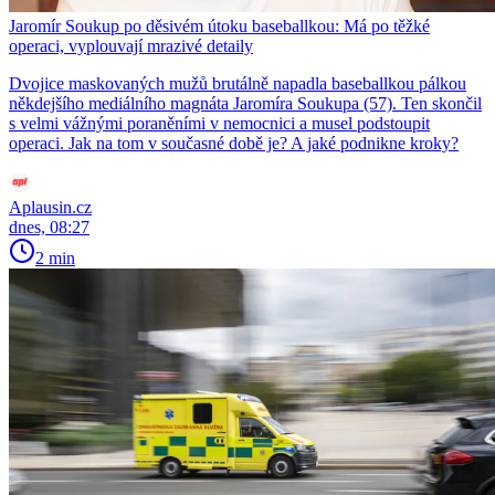
Jaromír Soukup po děsivém útoku baseballkou: Má po těžké
operaci, vyplouvají mrazivé detaily
Dvojice maskovaných mužů brutálně napadla baseballkou pálkou
někdejšího mediálního magnáta Jaromíra Soukupa (57). Ten skončil
s velmi vážnými poraněními v nemocnici a musel podstoupit
operaci. Jak na tom v současné době je? A jaké podnikne kroky?
Aplausin.cz
dnes, 08:27
2 min