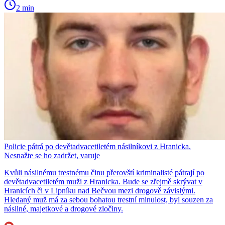
2 min
Policie pátrá po devětadvacetiletém násilníkovi z Hranicka.
Nesnažte se ho zadržet, varuje
Kvůli násilnému trestnému činu přerovští kriminalisté pátrají po
devětadvacetiletém muži z Hranicka. Bude se zřejmě skrývat v
Hranicích či v Lipníku nad Bečvou mezi drogově závislými.
Hledaný muž má za sebou bohatou trestní minulost, byl souzen za
násilné, majetkové a drogové zločiny.