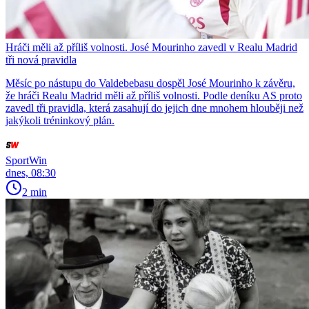
Hráči měli až příliš volnosti. José Mourinho zavedl v Realu Madrid
tři nová pravidla
Měsíc po nástupu do Valdebebasu dospěl José Mourinho k závěru,
že hráči Realu Madrid měli až příliš volnosti. Podle deníku AS proto
zavedl tři pravidla, která zasahují do jejich dne mnohem hlouběji než
jakýkoli tréninkový plán.
SportWin
dnes, 08:30
2 min