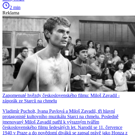
2 min
Reklama
Zapomenuté hvězdy československého filmu: Miloš Zavadil -
záporák ze Starců na chmelu
Vladimír Pucholt, Ivana Pavlová a Miloš Zavadil, tři hlavní
protagonisté kultovního muzikálu Starci na chmelu. Posledně
jmenovaný Miloš Zavadil patřil k výrazným tvářím
československého filmu šedesátých let. Narodil se 11. července
1940 v Praze a do povědomí diváků se zapsal právě jako Honza z