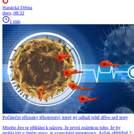
Hanácká Drbna
dnes, 08:32
1 min
Počáteční příznaky těhotenství, které jej odhalí ještě dříve než testy
Mnoho žen se přiklání k názoru, že první známkou toho, že by
mohla být v jiném stavu, je vynechání menstruace. Avšak přibližně 2