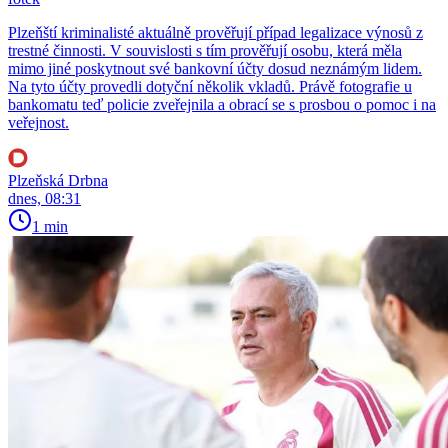
Plzeňští kriminalisté aktuálně prověřují případ legalizace výnosů z
trestné činnosti. V souvislosti s tím prověřují osobu, která měla
mimo jiné poskytnout své bankovní účty dosud neznámým lidem.
Na tyto účty provedli dotyční několik vkladů. Právě fotografie u
bankomatu teď policie zveřejnila a obrací se s prosbou o pomoc i na
veřejnost.
Plzeňská Drbna
dnes, 08:31
1 min