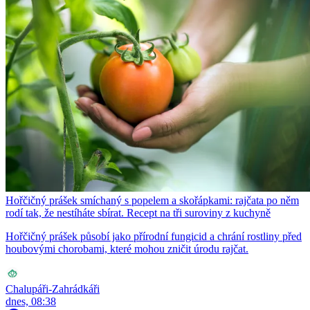
Hořčičný prášek smíchaný s popelem a skořápkami: rajčata po něm
rodí tak, že nestíháte sbírat. Recept na tři suroviny z kuchyně
Hořčičný prášek působí jako přírodní fungicid a chrání rostliny před
houbovými chorobami, které mohou zničit úrodu rajčat.
Chalupáři-Zahrádkáři
dnes, 08:38