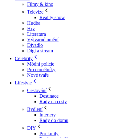
Filmy & kino
Televize
Reality show
Hudba
Hry
Literatura
Výtvarné umění
Divadlo
Digi a stream
Celebrity
Módní policie
Pro pamětníky
Nové tváře
Lifestyle
Cestování
Destinace
Rady na cesty
Bydlení
Interiery
Rady do domu
DIY
Pro kutily