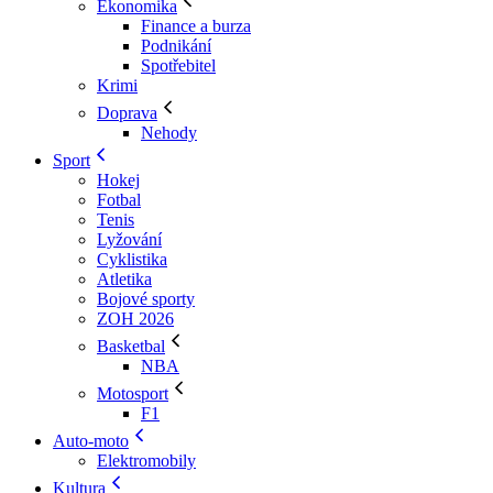
Ekonomika
Finance a burza
Podnikání
Spotřebitel
Krimi
Doprava
Nehody
Sport
Hokej
Fotbal
Tenis
Lyžování
Cyklistika
Atletika
Bojové sporty
ZOH 2026
Basketbal
NBA
Motosport
F1
Auto-moto
Elektromobily
Kultura