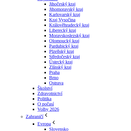
Jihočeský kraj
Jihomoravský kraj
Karlovarský kraj
Kraj Vysočina
Králověhradecký kraj
Liberecký kraj
Moravskoslezský kraj
Olomoucký kraj
Pardubický kraj
Plzeňský kraj
Středočeský kraj
Ústecký kraj
Zlínský kraj
Praha
Brno
Ostrava
Školství
Zdravotnictví
Politika
O počasí
Volby 2026
Zahraničí
Evropa
Slovensko