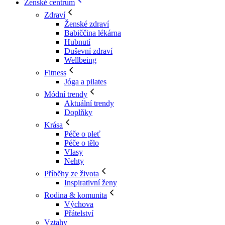
Ženské centrum
Zdraví
Ženské zdraví
Babiččina lékárna
Hubnutí
Duševní zdraví
Wellbeing
Fitness
Jóga a pilates
Módní trendy
Aktuální trendy
Doplňky
Krása
Péče o pleť
Péče o tělo
Vlasy
Nehty
Příběhy ze života
Inspirativní ženy
Rodina & komunita
Výchova
Přátelství
Vztahy