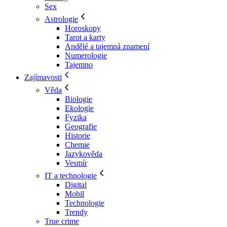
Sex
Astrologie
Horoskopy
Tarot a karty
Andělé a tajemná znamení
Numerologie
Tajemno
Zajímavosti
Věda
Biologie
Ekologie
Fyzika
Geografie
Historie
Chemie
Jazykověda
Vesmír
IT a technologie
Digital
Mobil
Technologie
Trendy
True crime