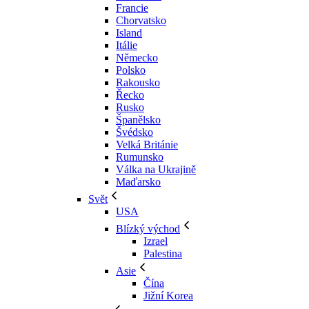
Francie
Chorvatsko
Island
Itálie
Německo
Polsko
Rakousko
Řecko
Rusko
Španělsko
Švédsko
Velká Británie
Rumunsko
Válka na Ukrajině
Maďarsko
Svět
USA
Blízký východ
Izrael
Palestina
Asie
Čína
Jižní Korea