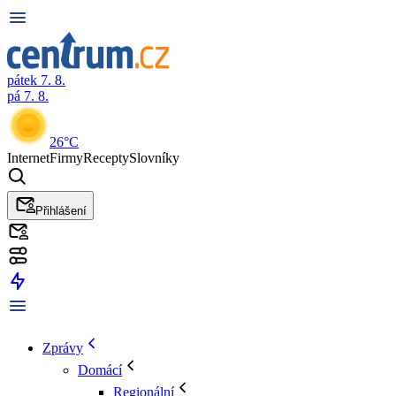
pátek 7. 8.
pá 7. 8.
26°C
Internet
Firmy
Recepty
Slovníky
Přihlášení
Zprávy
Domácí
Regionální