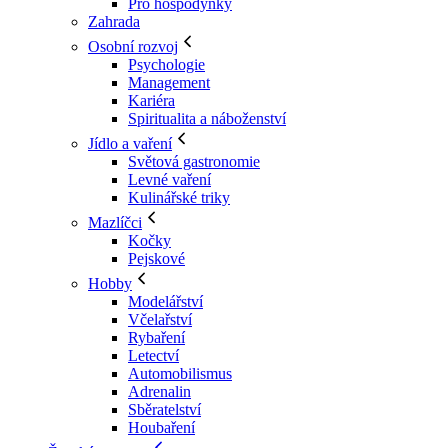
Pro hospodyňky
Zahrada
Osobní rozvoj
Psychologie
Management
Kariéra
Spiritualita a náboženství
Jídlo a vaření
Světová gastronomie
Levné vaření
Kulinářské triky
Mazlíčci
Kočky
Pejskové
Hobby
Modelářství
Včelařství
Rybaření
Letectví
Automobilismus
Adrenalin
Sběratelství
Houbaření