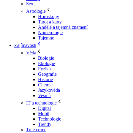
Sex
Astrologie
Horoskopy
Tarot a karty
Andělé a tajemná znamení
Numerologie
Tajemno
Zajímavosti
Věda
Biologie
Ekologie
Fyzika
Geografie
Historie
Chemie
Jazykověda
Vesmír
IT a technologie
Digital
Mobil
Technologie
Trendy
True crime