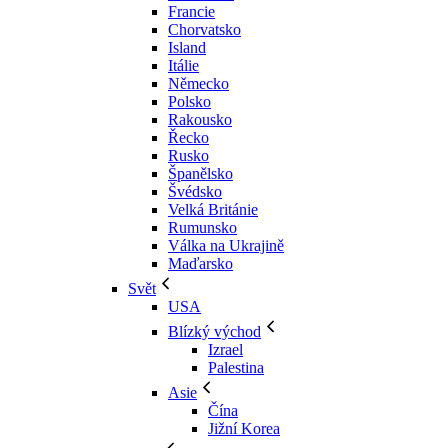
Francie
Chorvatsko
Island
Itálie
Německo
Polsko
Rakousko
Řecko
Rusko
Španělsko
Švédsko
Velká Británie
Rumunsko
Válka na Ukrajině
Maďarsko
Svět
USA
Blízký východ
Izrael
Palestina
Asie
Čína
Jižní Korea