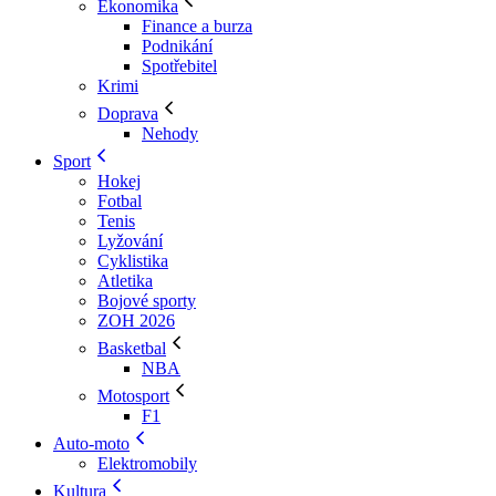
Ekonomika
Finance a burza
Podnikání
Spotřebitel
Krimi
Doprava
Nehody
Sport
Hokej
Fotbal
Tenis
Lyžování
Cyklistika
Atletika
Bojové sporty
ZOH 2026
Basketbal
NBA
Motosport
F1
Auto-moto
Elektromobily
Kultura