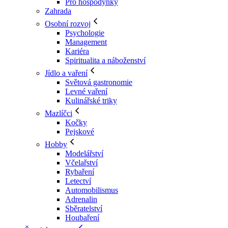
Pro hospodyňky
Zahrada
Osobní rozvoj
Psychologie
Management
Kariéra
Spiritualita a náboženství
Jídlo a vaření
Světová gastronomie
Levné vaření
Kulinářské triky
Mazlíčci
Kočky
Pejskové
Hobby
Modelářství
Včelařství
Rybaření
Letectví
Automobilismus
Adrenalin
Sběratelství
Houbaření