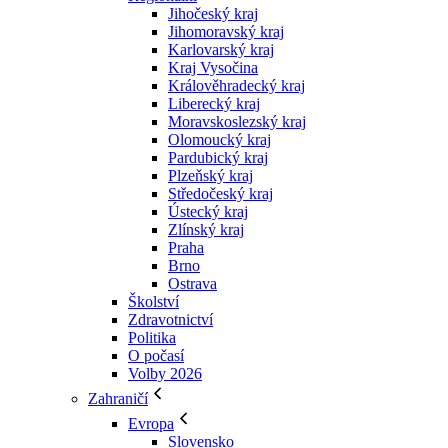
Jihočeský kraj
Jihomoravský kraj
Karlovarský kraj
Kraj Vysočina
Králověhradecký kraj
Liberecký kraj
Moravskoslezský kraj
Olomoucký kraj
Pardubický kraj
Plzeňský kraj
Středočeský kraj
Ústecký kraj
Zlínský kraj
Praha
Brno
Ostrava
Školství
Zdravotnictví
Politika
O počasí
Volby 2026
Zahraničí
Evropa
Slovensko