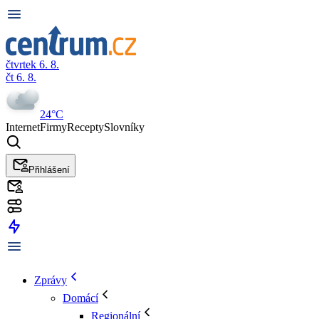
čtvrtek 6. 8.
čt 6. 8.
24°C
Internet
Firmy
Recepty
Slovníky
Přihlášení
Zprávy
Domácí
Regionální