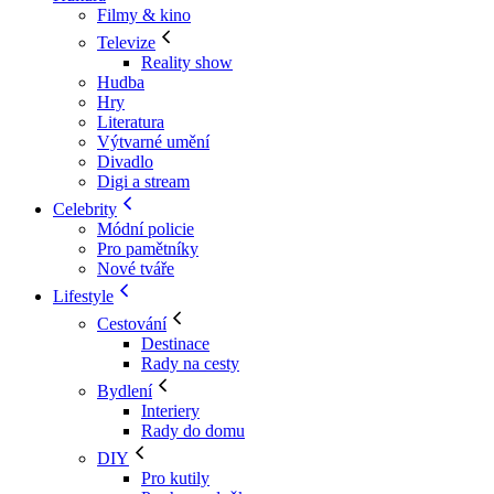
Filmy & kino
Televize
Reality show
Hudba
Hry
Literatura
Výtvarné umění
Divadlo
Digi a stream
Celebrity
Módní policie
Pro pamětníky
Nové tváře
Lifestyle
Cestování
Destinace
Rady na cesty
Bydlení
Interiery
Rady do domu
DIY
Pro kutily