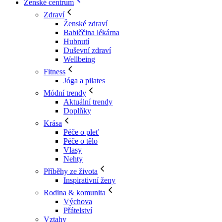
Ženské centrum
Zdraví
Ženské zdraví
Babiččina lékárna
Hubnutí
Duševní zdraví
Wellbeing
Fitness
Jóga a pilates
Módní trendy
Aktuální trendy
Doplňky
Krása
Péče o pleť
Péče o tělo
Vlasy
Nehty
Příběhy ze života
Inspirativní ženy
Rodina & komunita
Výchova
Přátelství
Vztahy