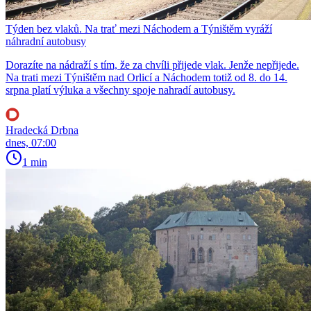
Týden bez vlaků. Na trať mezi Náchodem a Týništěm vyráží
náhradní autobusy
Dorazíte na nádraží s tím, že za chvíli přijede vlak. Jenže nepřijede.
Na trati mezi Týništěm nad Orlicí a Náchodem totiž od 8. do 14.
srpna platí výluka a všechny spoje nahradí autobusy.
Hradecká Drbna
dnes, 07:00
1 min