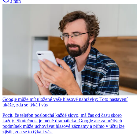
3 min
Google může mít uložené vaše hlasové nahrávky: Toto nastavení
ukáže, zda se týká i vás
Pocit, že telefon poslouchá každé slovo, má čas od času skoro
každý. Skutečnost je méně dramatická. Google ale za určitých
podmínek může uchovávat hlasové záznamy a přímo v účtu lze
zjistit, zda se to týká i vás.