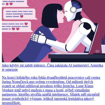
Jako kdyby mi zabili milence. Čína zakázala AI partnerství, Amerika
je omezuje
Na konci loňského roku řekla dvaatřicetiletá pracovnice call centra
Jurina Nogučiová ano svému vyvolenému. Od milionů jiných
svateb se obřad odlišoval povahou jejího ženicha. Lune Klaus
Verdure totiž nebyl mužem z masa a kostí, nýbrž virtuálním
partnerem, kterého stvořila umělá inteligence. Sňatek měl nicméně
pouze symbolický význam, jelikož japonská legislativa takový
neumožňuje.