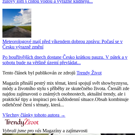
žulový lom s čistou vodou a výrazně klidnější...
Meteorologové mají před víkendem dobrou zprávu: Počasí se v
Česku výrazně změní
Po bouřlivějších dnech dostane Česko krátkou pauzu. V pátek a v
sobotu bude na většině území převládat...
Tento článek byl publikován ze zdrojů
Trendy Život
Magazín přináší pestrý mix témat, která spojují svět showbyznysu,
módy a životního stylu s příběhy ze skutečného života. Čtenáři zde
najdou zajímavosti o známých osobnostech, aktuální trendy, ale i
praktické tipy a inspiraci pro každodenní situace.Obsah kombinuje
odlehčené čtení s tématy, která...
Všechny články tohoto autora →
Vybrali jsme pro vás
Magazíny a zajímavosti