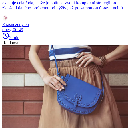
existuje celá řada, takže je potřeba zvolit komplexní strategii pro
zlepšení daného problému od výživy až po samotnou úpravu nehtů.
Krasnezeny.eu
dnes, 06:49
2 min
Reklama