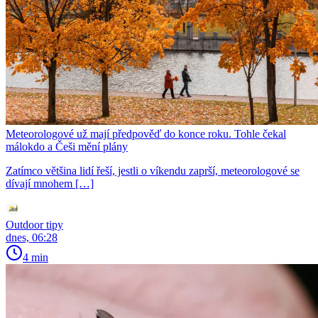
Meteorologové už mají předpověď do konce roku. Tohle čekal
málokdo a Češi mění plány
Zatímco většina lidí řeší, jestli o víkendu zaprší, meteorologové se
dívají mnohem […]
Outdoor tipy
dnes, 06:28
4 min