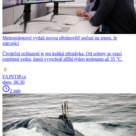
Meteorologové vydali novou předpověď počasí na srpen. Je
zdrcující
Čtvrteční ochlazení je jen krátká přestávka. Od soboty se vrací
extrémní vedra, která vyvrcholí příští týden teplotami až 35 °C.
FAJNTIP.cz
dnes, 06:30
2 min