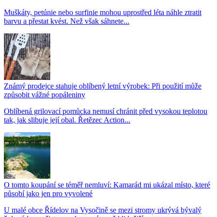
Muškáty, petúnie nebo surfinie mohou uprostřed léta náhle ztratit
barvu a přestat kvést. Než však sáhnete...
Známý prodejce stahuje oblíbený letní výrobek: Při použití může
způsobit vážné popáleniny
Oblíbená grilovací pomůcka nemusí chránit před vysokou teplotou
tak, jak slibuje její obal. Řetězec Action...
O tomto koupání se téměř nemluví: Kamarád mi ukázal místo, které
působí jako jen pro vyvolené
U malé obce Řídelov na Vysočině se mezi stromy ukrývá bývalý