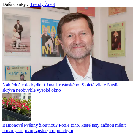
Další články z
Trendy Život
Nahlédněte do bydlení Jana Hrušínského. Stoletá vila v Nuslích
skrývá neobvykle vysoké okno
Balkonové květiny žloutnou? Podle toho, které listy začnou měnit
barvu jako první, zjistíte, co jim chybí