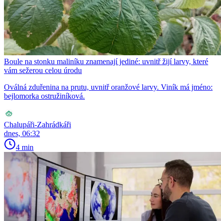
Boule na stonku maliníku znamenají jediné: uvnitř žijí larvy, které
vám sežerou celou úrodu
Oválná zduřenina na prutu, uvnitř oranžové larvy. Viník má jméno:
bejlomorka ostružiníková.
Chalupáři-Zahrádkáři
dnes, 06:32
4 min