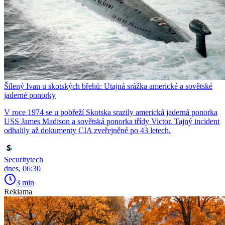
Šílený Ivan u skotských břehů: Utajná srážka americké a sovětské
jaderné ponorky
V roce 1974 se u pobřeží Skotska srazily americká jaderná ponorka
USS James Madison a sovětská ponorka třídy Victor. Tajný incident
odhalily až dokumenty CIA zveřejněné po 43 letech.
Securitytech
dnes, 06:30
3 min
Reklama