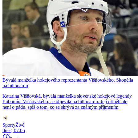
Bývalá manželka hokejového reprezentanta Višňovského. Skončila
na billboardu
Katarína Višňovská, bývalá manželka slovenské hokejové legendy
Ľubomíra Višňovského, se objevila na billboardu. Její příběh ale
není o pádu, spíš o tom, co se skrývá za známým příjmením.
SportyŽivě
dnes, 07:05