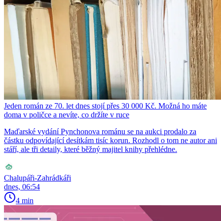
Jeden román ze 70. let dnes stojí přes 30 000 Kč. Možná ho máte
doma v poličce a nevíte, co držíte v ruce
Maďarské vydání Pynchonova románu se na aukci prodalo za
částku odpovídající desítkám tisíc korun. Rozhodl o tom ne autor ani
stáří, ale tři detaily, které běžný majitel knihy přehlédne.
Chalupáři-Zahrádkáři
dnes, 06:54
4 min