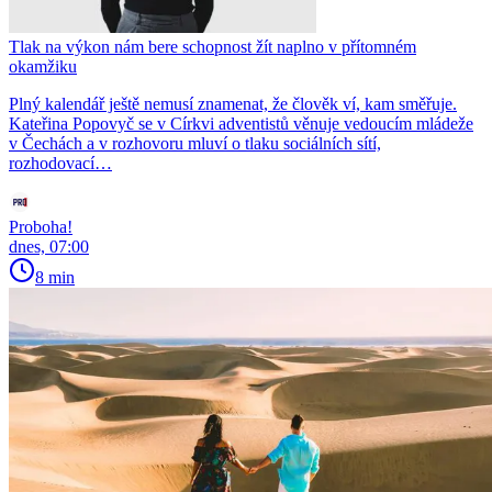
Tlak na výkon nám bere schopnost žít naplno v přítomném
okamžiku
Plný kalendář ještě nemusí znamenat, že člověk ví, kam směřuje.
Kateřina Popovyč se v Církvi adventistů věnuje vedoucím mládeže
v Čechách a v rozhovoru mluví o tlaku sociálních sítí,
rozhodovací…
Proboha!
dnes, 07:00
8 min