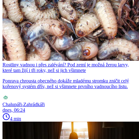
Rostliny vadnou i přes zalévání? Pod zemí je možná žerou larvy,
které tam žijí i tři roky, než si jich všimnete
Ponrava chrousta obecného dokáže mladému stromku zničit celý
kořenový systém dřív, než si všimnete prvního vadnoucího listu.
Chalupáři-Zahrádkáři
dnes, 06:24
4 min