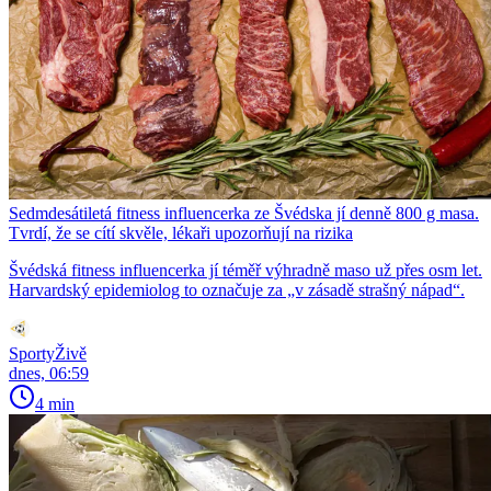
Sedmdesátiletá fitness influencerka ze Švédska jí denně 800 g masa.
Tvrdí, že se cítí skvěle, lékaři upozorňují na rizika
Švédská fitness influencerka jí téměř výhradně maso už přes osm let.
Harvardský epidemiolog to označuje za „v zásadě strašný nápad“.
SportyŽivě
dnes, 06:59
4 min