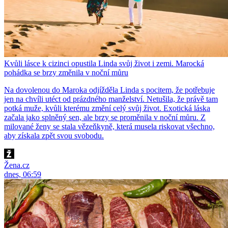
Kvůli lásce k cizinci opustila Linda svůj život i zemi. Marocká
pohádka se brzy změnila v noční můru
Na dovolenou do Maroka odjížděla Linda s pocitem, že potřebuje
jen na chvíli utéct od prázdného manželství. Netušila, že právě tam
potká muže, kvůli kterému změní celý svůj život. Exotická láska
začala jako splněný sen, ale brzy se proměnila v noční můru. Z
milované ženy se stala vězeňkyně, která musela riskovat všechno,
aby získala zpět svou svobodu.
Žena.cz
dnes, 06:59