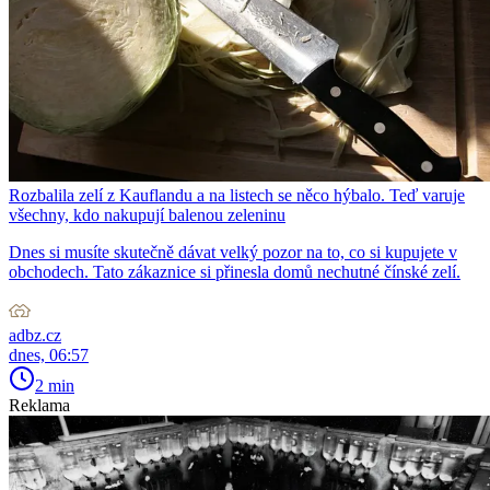
Rozbalila zelí z Kauflandu a na listech se něco hýbalo. Teď varuje
všechny, kdo nakupují balenou zeleninu
Dnes si musíte skutečně dávat velký pozor na to, co si kupujete v
obchodech. Tato zákaznice si přinesla domů nechutné čínské zelí.
adbz.cz
dnes, 06:57
2 min
Reklama