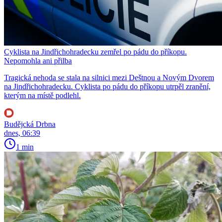
Cyklista na Jindřichohradecku zemřel po pádu do příkopu.
Nepomohla ani přilba
Tragická nehoda se stala na silnici mezi Deštnou a Novým Dvorem
na Jindřichohradecku. Cyklista po pádu do příkopu utrpěl zranění,
kterým na místě podlehl.
Budějcká Drbna
dnes, 06:39
1 min