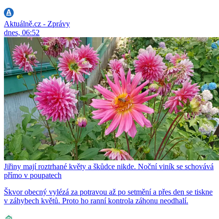
Aktuálně.cz - Zprávy
dnes, 06:52
Jiřiny mají roztrhané květy a škůdce nikde. Noční viník se schovává
přímo v poupatech
Škvor obecný vylézá za potravou až po setmění a přes den se tiskne
v záhybech květů. Proto ho ranní kontrola záhonu neodhalí.