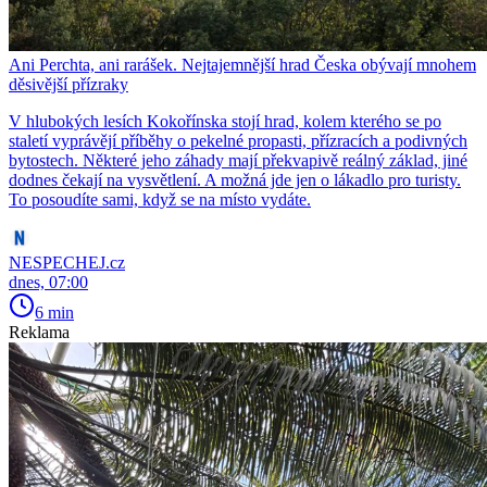
Ani Perchta, ani rarášek. Nejtajemnější hrad Česka obývají mnohem
děsivější přízraky
V hlubokých lesích Kokořínska stojí hrad, kolem kterého se po
staletí vyprávějí příběhy o pekelné propasti, přízracích a podivných
bytostech. Některé jeho záhady mají překvapivě reálný základ, jiné
dodnes čekají na vysvětlení. A možná jde jen o lákadlo pro turisty.
To posoudíte sami, když se na místo vydáte.
NESPECHEJ.cz
dnes, 07:00
6 min
Reklama