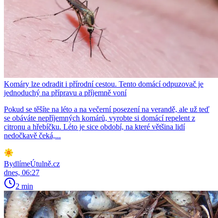
Komáry lze odradit i přírodní cestou. Tento domácí odpuzovač je
jednoduchý na přípravu a příjemně voní
Pokud se těšíte na léto a na večerní posezení na verandě, ale už teď
se obáváte nepříjemných komárů, vyrobte si domácí repelent z
citronu a hřebíčku. Léto je sice období, na které většina lidí
nedočkavě čeká,...
BydlímeÚtulně.cz
dnes, 06:27
2 min