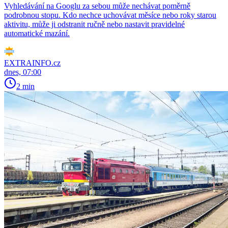
Vyhledávání na Googlu za sebou může nechávat poměrně
podrobnou stopu. Kdo nechce uchovávat měsíce nebo roky starou
aktivitu, může ji odstranit ručně nebo nastavit pravidelné
automatické mazání.
EXTRAINFO.cz
dnes, 07:00
2 min