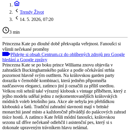
Trendy Život
14. 5. 2026, 07:20
3 min
Princezna Kate po dlouhé době překvapila veřejnost. Fanoušci si
všimli nečekané proměny
Přidejte si obsah Centrum.cz do oblíbených zdrojů pro Google
hledání a Google zprávy
Princezna Kate se po boku prince Williama znovu objevila v
zahradách Buckinghamského paláce a podle očekávání strhla
pozornost hlavně svým outfitem. Na královskou garden party
dorazila v černobílé kombinaci, která jedněm připomněla
nadčasovou eleganci, zatímco jiní ji označili za příliš usedlou.
Velkou roli sehrál také výrazný klobouk s vintage příběhem, který z
jejího modelu udělal jednu z nejkomentovanějších královských
módních voleb letošního jara. Akce ale nebyla jen přehlídkou
klobouků a šatů. Tradiční zahradní slavnosti mají v britské
monarchii jasné místo a každoročně přivádějí do palácových zahrad
tisíce hostů. A zatímco Kate řešili módní fanoušci, královskou
sezonu už dříve nečekaně odlehčil i asistenční pes, který si s
dokonale upraveným trávníkem hlavu nelámal.