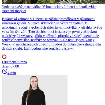
Jinde na světě je neuvidíte. V botanické v Liberci poletují svítící
sklenění motýlci
Botanická zahrada v Liberci se začala proměňovat v působivou
sklářskou galerii. V jejích sklenících se včera zabydlelo 15
unikátních, ručně vyrobených skleněných motýlků, kteří díky světlu
ve svém těle září. Tato dechberoucí instalace je první vlaštovkou
nadcházející výstavy „Sklo v přírodě, příroda ve skle“, která bude
součástí největšího sklářského festivalu v Česku Crystal Valley
Week. V nadcházejících dnech přibydou do botanické zahrady díla
dalších sklářů, kteří budou také součástí výstavy.
Liberecká Drbna
dnes, 07:00
4 min