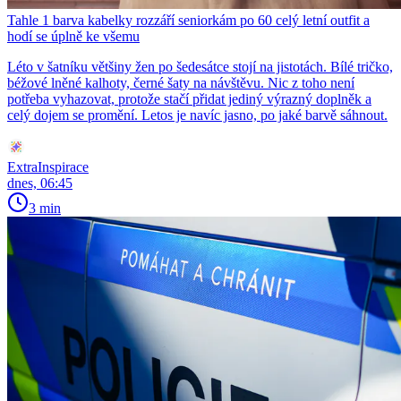
Tahle 1 barva kabelky rozzáří seniorkám po 60 celý letní outfit a
hodí se úplně ke všemu
Léto v šatníku většiny žen po šedesátce stojí na jistotách. Bílé tričko,
béžové lněné kalhoty, černé šaty na návštěvu. Nic z toho není
potřeba vyhazovat, protože stačí přidat jediný výrazný doplněk a
celý dojem se promění. Letos je navíc jasno, po jaké barvě sáhnout.
ExtraInspirace
dnes, 06:45
3 min