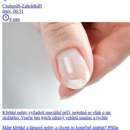
Chalupáři-Zahrádkáři
dnes, 06:51
4 min
Křehké nehty vyžadují speciální péči, nejedná se však o nic
složitého. Vraťte jim jejich zdravý vzhled snadno a rychle
Máte křehké a lámavé nehty a chcete to konečně změnit? Příčin