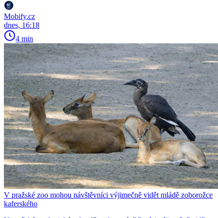
Mobify.cz
dnes, 16:18
4 min
V pražské zoo mohou návštěvníci výjimečně vidět mládě zoborožce
kaferského