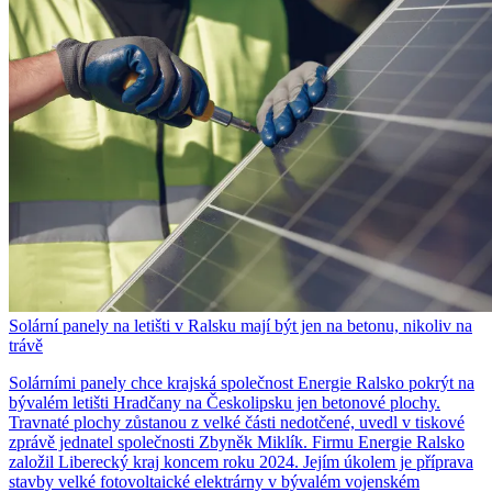
Solární panely na letišti v Ralsku mají být jen na betonu, nikoliv na
trávě
Solárními panely chce krajská společnost Energie Ralsko pokrýt na
bývalém letišti Hradčany na Českolipsku jen betonové plochy.
Travnaté plochy zůstanou z velké části nedotčené, uvedl v tiskové
zprávě jednatel společnosti Zbyněk Miklík. Firmu Energie Ralsko
založil Liberecký kraj koncem roku 2024. Jejím úkolem je příprava
stavby velké fotovoltaické elektrárny v bývalém vojenském