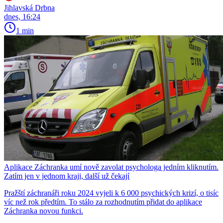
Jihlavská Drbna
dnes, 16:24
1 min
Aplikace Záchranka umí nově zavolat psychologa jedním kliknutím.
Zatím jen v jednom kraji, další už čekají
Pražští záchranáři roku 2024 vyjeli k 6 000 psychických krizí, o tisíc
víc než rok předtím. To stálo za rozhodnutím přidat do aplikace
Záchranka novou funkci.