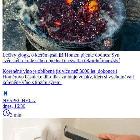
Léčivý glögg, o kterém psal již Homér, pijeme dodnes: Syn
švédského krále si ho objednal na svatbu rekordní množství
Kořeněné víno je oblíbené již více než 3000 let, dokonce i
Homérovo básnické dílo Ilias zmiňuje vojáky, kteří si vychutnávali
kořeněné víno s kozím sýrem.
NESPECHEJ.cz
dnes, 16:30
3 min