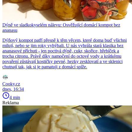
Dýně ve sladkokyselém nálevu: Osvěžující domácí kompot bez
ananasu
Dýňový kompot patří přesně k těm věcem, které doma buď všichni
milují, nebo se jim roky vyhýbali. U nás vyhrála stará klasika bez
ananasové příchuti - jen poctivá dýně, cukr, skořice, hřebíček a
trocha citronu. Právě díky namočení do octové vody a krátkému
povaření zůstávají kostičky pevné, hezky zesklovatí a ve sklenici
chutnají tak, jak si je pamatuji z domácí spíže.
Cooky.cz
dnes, 16:34
4 min
Reklama