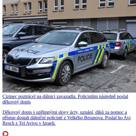
Cizinec poztrácel na dálnici zavazadla. Policistům následně poslal
děkovný dopis
Děkovný dopis s upřímnými slovy úcty, uznání, díků za pomoc a
přístup dostali dálniční policisté z Velkého Beranova. Poslal ho Avi
Resch z Tel Avivu v Izraeli.