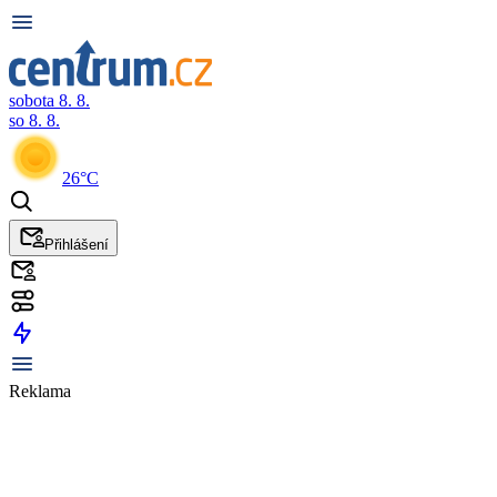
sobota 8. 8.
so 8. 8.
26°C
Přihlášení
Reklama