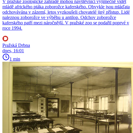
V pražské zoologické zahradě mohou návštěvníci výjimečně vidět
mládě afrického ptáka zoborožce kaferského. Obvykle jsou mláďata
odchovávána v zázemí, letos vyzkoušeli chovatelé jiný přístup. Lidé
naleznou zoborožce ve výběhu u antilop. Odchov zoborožce
kaferského patří mezi náročnější. V pražské zoo se podařil poprvé v
roce 1994.
Pražská Drbna
dnes, 16:01
1 min