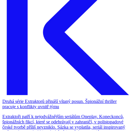
Druhá série Extraktorů přináší vítaný posun. Špionážní thriller
pracuje s konflikty uvnitř týmu
Extraktoři patří k nejodvážnějším seriálům Oneplay. Koneckonců,
špionážních fikcí, které se odehrávají v zahraničí, v polistopadové
české tvorbě příliš nevzniklo. Sázka se vyplatila, seriál inspirovaný