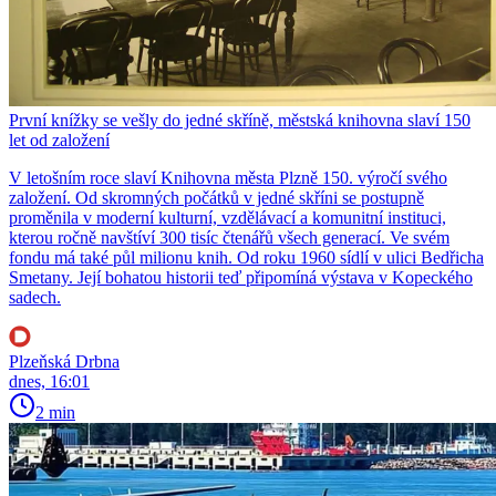
První knížky se vešly do jedné skříně, městská knihovna slaví 150
let od založení
V letošním roce slaví Knihovna města Plzně 150. výročí svého
založení. Od skromných počátků v jedné skříni se postupně
proměnila v moderní kulturní, vzdělávací a komunitní instituci,
kterou ročně navštíví 300 tisíc čtenářů všech generací. Ve svém
fondu má také půl milionu knih. Od roku 1960 sídlí v ulici Bedřicha
Smetany. Její bohatou historii teď připomíná výstava v Kopeckého
sadech.
Plzeňská Drbna
dnes, 16:01
2 min