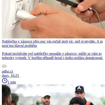
Nabíječka v zásuvce přes noc vás ročně stojí víc, než si myslíte. A to
není ten hlavní problém
Pokud necháváte své nabíječky neustále v zásuvce, může se vám to
nehezky vymstít. V horším případě hrozí i riziko požáru domácnosti.
adbz.cz
dnes, 16:25
1 min