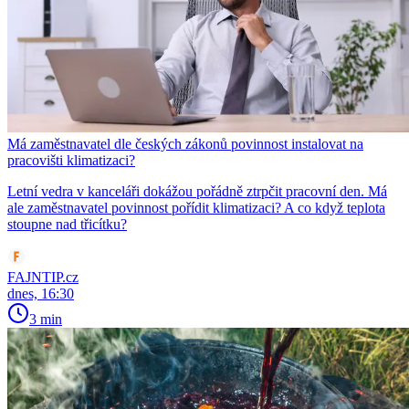
Má zaměstnavatel dle českých zákonů povinnost instalovat na
pracovišti klimatizaci?
Letní vedra v kanceláři dokážou pořádně ztrpčit pracovní den. Má
ale zaměstnavatel povinnost pořídit klimatizaci? A co když teplota
stoupne nad třicítku?
FAJNTIP.cz
dnes, 16:30
3 min