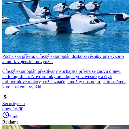
Pochajská příšera: Čínský ekranoplán dostal závěsníky pro výzbroj
a míří k vojenskému využití
Čínský ekranoplán přezdívaný Pochajská příšera se znovu objevil
na fotografiích. Nové snímky odhalují čtyři závěsníky a čtyři
turbovrtulové motory, což naznačuje možný posun projektu směrem
k vojenskému využití.
Securitytech
dnes, 16:00
3 min
Reklama