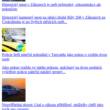
Historický most v Zákupech je opět průjezdný, rekonstrukce ale
pokračuje
Historický kamenný most na silnici druhé třídy 268 v Zákupech na
Českolipsku je po čtyřech měsících opět...
Policie šetří páteční pobodání v Tanvaldu jako pokus o vraždu dvou
osob
Jako pokus vraždu ve stádiu pokusu, spáchaný na dvou osobách,
vyšetřuje policie páteční násilný trestný...
Neuvěřitelná drzost: Lhal o zákazu přiblížení, strážníky chtěl jako
taxík pro cigarety