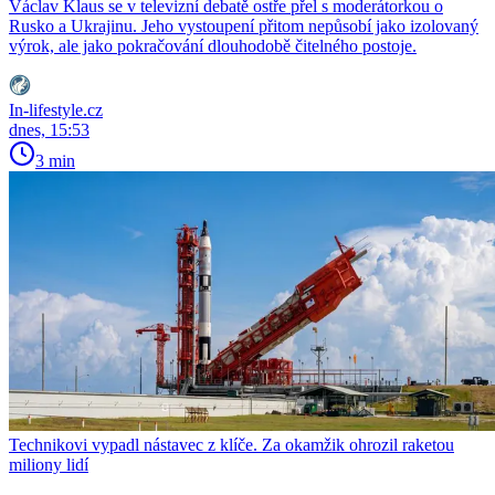
Václav Klaus se v televizní debatě ostře přel s moderátorkou o
Rusko a Ukrajinu. Jeho vystoupení přitom nepůsobí jako izolovaný
výrok, ale jako pokračování dlouhodobě čitelného postoje.
In-lifestyle.cz
dnes, 15:53
3 min
Technikovi vypadl nástavec z klíče. Za okamžik ohrozil raketou
miliony lidí