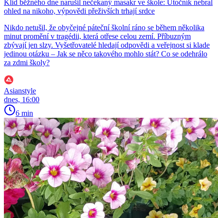
Klid běžného dne narušil nečekaný masakr ve škole: Útočník nebral
ohled na nikoho, výpovědi přeživších trhají srdce
Nikdo netušil, že obyčejné páteční školní ráno se během několika
minut promění v tragédii, která otřese celou zemí. Příbuzným
zbývají jen slzy. Vyšetřovatelé hledají odpovědi a veřejnost si klade
jedinou otázku – Jak se něco takového mohlo stát? Co se odehrálo
za zdmi školy?
Asianstyle
dnes, 16:00
6 min