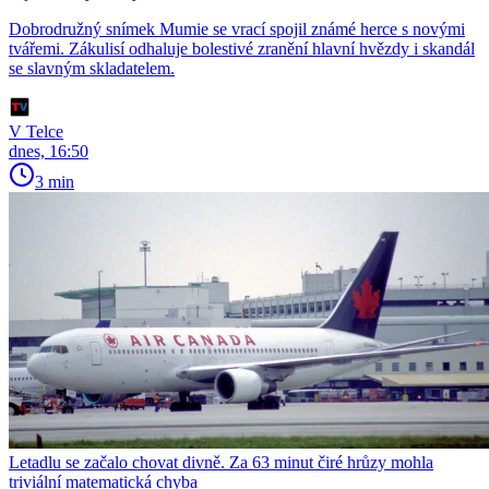
Dobrodružný snímek Mumie se vrací spojil známé herce s novými
tvářemi. Zákulisí odhaluje bolestivé zranění hlavní hvězdy i skandál
se slavným skladatelem.
V Telce
dnes, 16:50
3 min
Letadlu se začalo chovat divně. Za 63 minut čiré hrůzy mohla
triviální matematická chyba