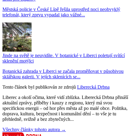
Městská policie v České Lípě řešila uprostřed noci neobvyklý
telefonát, který zprvu vypadal jako vážné...
Jinde na světě je neuvidíte. V botanické v Liberci poletují svítící
sklenění motýlci
Botanická zahrada v Liberci se začala proměňovat v působivou
sklářskou galerii. V jejích sklenících se...
Tento článek byl publikován ze zdrojů
Liberecká Drbna
Liberec a okolí očima, které vidí zblízka. Liberecká Drbna přináší
aktuální zprávy, příběhy i kauzy z regionu, který má svou
specifickou energii – od hor přes města až po malé obce. Politika,
doprava, kultura, bezpečnost i komunální dění – to vše je tu
přehledně, svižně a bez zbytečných...
Všechny články tohoto autora →