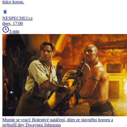
tisíce korun.
NESPECHEJ.cz
dnes, 17:00
3 min
Mumie se vrací: Bolestivé natáčení, dům ze slavného hororu a
nejhorší dny Dwaynea Johnsona