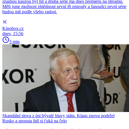
známou kauzou byl hit a druhá série má dnes premiéru na streamu.
Měli jsme možnost zhlédnout první tři epizody a fanoušci první série
budou mít podle všeho radost.
Kinobox.cz
dnes, 15:56
3 min
Skandální slova z úst bývalé hlavy státu. Klaus znovu podržel
Rusko a spousta lidí si ťuká na čelo