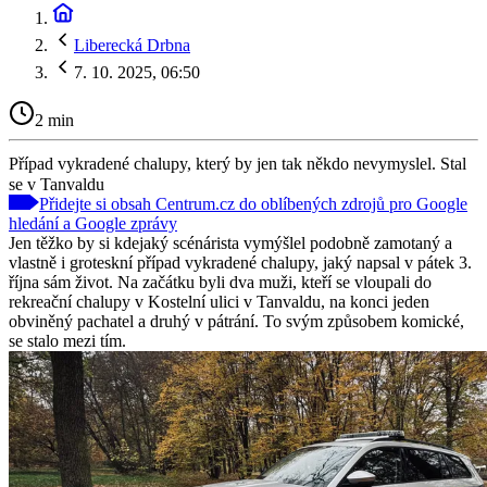
Liberecká Drbna
7. 10. 2025, 06:50
2 min
Případ vykradené chalupy, který by jen tak někdo nevymyslel. Stal
se v Tanvaldu
Přidejte si obsah Centrum.cz do oblíbených zdrojů pro Google
hledání a Google zprávy
Jen těžko by si kdejaký scénárista vymýšlel podobně zamotaný a
vlastně i groteskní případ vykradené chalupy, jaký napsal v pátek 3.
října sám život. Na začátku byli dva muži, kteří se vloupali do
rekreační chalupy v Kostelní ulici v Tanvaldu, na konci jeden
obviněný pachatel a druhý v pátrání. To svým způsobem komické,
se stalo mezi tím.