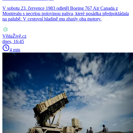
V sobotu 23. července 1983 odletěl Boeing 767 Air Canada z
Montrealu s necelou polovinou paliva, které posádka předpokládala
na palubě. V cestovní hladině mu zhasly oba motory.
VědaŽivě.cz
dnes, 16:45
4 min