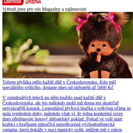
Vybrali jsme pro vás
Magazíny a zajímavosti
Tohoto plyšáka mělo každé dítě v Československu. Kdo měl
speciálního svítícího, dostane dnes od sběratelů až 5000 Kč
V osmdesátých letech po něm toužilo snad každé dítě v
Československu, ale jen málokdo mohl mít doma ten skutečně
nejvzácnější kousek. Legendární plyšová hračka s velkýma očima se
stala symbolem doby, málokdo však ví, že jedna konkrétní verze
dnes představuje hotový sběratelský poklad. Pokud ve vaší staré
krabici s hračkami odpočívá nepoškozená východoněmecká
varianta, která dokáže v noci magicky svítit, můžete mít v rukou