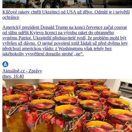
Klíčové rakety chtěli Ukrajinci od USA už dříve. Odmítl je i největší
ochránce
Americký prezident Donald Trump na konci července začal couvat
od slibu udělit Kyjevu licenci na výrobu raket do obranného
systému Patriot. Ukrajinští představitelé tvrdí, že problém mohl být
vyřešen už dávno. O stejné povolení totiž žádali už před dvěma lety
předchozí americkou vládu: z Washingtonu však tehdy bez
jakéhokoliv vysvětlení dorazilo strohé „ne“.
Aktuálně.cz - Zprávy
dnes, 16:40