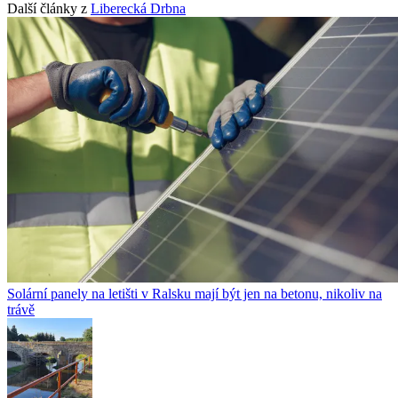
Další články z
Liberecká Drbna
Solární panely na letišti v Ralsku mají být jen na betonu, nikoliv na
trávě