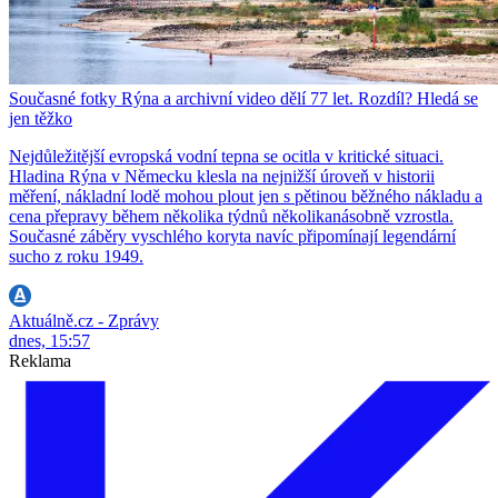
Současné fotky Rýna a archivní video dělí 77 let. Rozdíl? Hledá se
jen těžko
Nejdůležitější evropská vodní tepna se ocitla v kritické situaci.
Hladina Rýna v Německu klesla na nejnižší úroveň v historii
měření, nákladní lodě mohou plout jen s pětinou běžného nákladu a
cena přepravy během několika týdnů několikanásobně vzrostla.
Současné záběry vyschlého koryta navíc připomínají legendární
sucho z roku 1949.
Aktuálně.cz - Zprávy
dnes, 15:57
Reklama