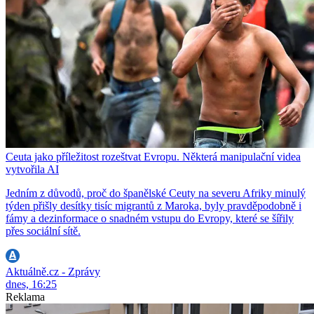
Ceuta jako příležitost rozeštvat Evropu. Některá manipulační videa
vytvořila AI
Jedním z důvodů, proč do španělské Ceuty na severu Afriky minulý
týden přišly desítky tisíc migrantů z Maroka, byly pravděpodobně i
fámy a dezinformace o snadném vstupu do Evropy, které se šířily
přes sociální sítě.
Aktuálně.cz - Zprávy
dnes, 16:25
Reklama