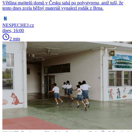
Většina majitelů domů v Česku sahá po polystyrenu, aniž tuší, že
tento dnes zcela běžný materiál vynalezl rodák z Brna.
NESPECHEJ.cz
dnes, 16:00
2 min