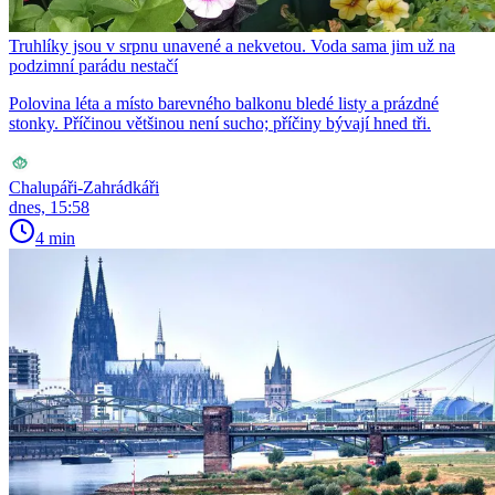
Truhlíky jsou v srpnu unavené a nekvetou. Voda sama jim už na
podzimní parádu nestačí
Polovina léta a místo barevného balkonu bledé listy a prázdné
stonky. Příčinou většinou není sucho; příčiny bývají hned tři.
Chalupáři-Zahrádkáři
dnes, 15:58
4 min