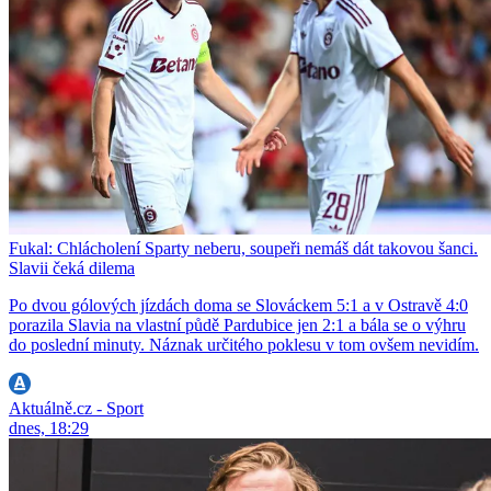
Fukal: Chlácholení Sparty neberu, soupeři nemáš dát takovou šanci.
Slavii čeká dilema
Po dvou gólových jízdách doma se Slováckem 5:1 a v Ostravě 4:0
porazila Slavia na vlastní půdě Pardubice jen 2:1 a bála se o výhru
do poslední minuty. Náznak určitého poklesu v tom ovšem nevidím.
Aktuálně.cz - Sport
dnes, 18:29