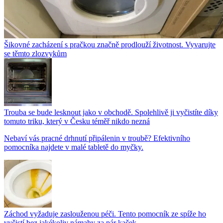
Šikovné zacházení s pračkou značně prodlouží životnost. Vyvarujte
se těmto zlozvykům
Trouba se bude lesknout jako v obchodě. Spolehlivě ji vyčistíte díky
tomuto triku, který v Česku téměř nikdo nezná
Nebaví vás pracné drhnutí připálenin v troubě? Efektivního
pomocníka najdete v malé tabletě do myčky.
Záchod vyžaduje zaslouženou péči. Tento pomocník ze spíže ho
vyčistí bez jakékoliv námahy za pár kaček