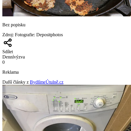
Bez popisku
Zdroj
:
Fotografie: Depositphotos
Sdílet
Denní
výzva
0
Reklama
Další články z
BydlímeÚtulně.cz