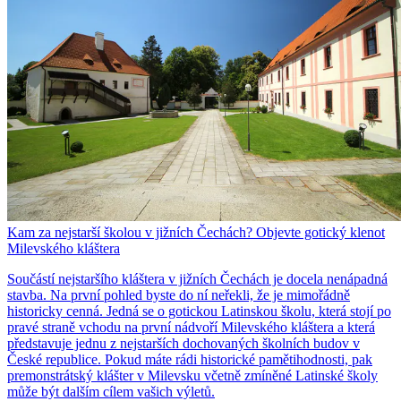
Kam za nejstarší školou v jižních Čechách? Objevte gotický klenot
Milevského kláštera
Součástí nejstaršího kláštera v jižních Čechách je docela nenápadná
stavba. Na první pohled byste do ní neřekli, že je mimořádně
historicky cenná. Jedná se o gotickou Latinskou školu, která stojí po
pravé straně vchodu na první nádvoří Milevského kláštera a která
představuje jednu z nejstarších dochovaných školních budov v
České republice. Pokud máte rádi historické pamětihodnosti, pak
premonstrátský klášter v Milevsku včetně zmíněné Latinské školy
může být dalším cílem vašich výletů.