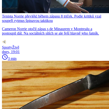
Tenista Norrie převlékl během zápasu 8 triček. Podle kritiků vzal
soupeři rytmus špinavou taktikou
Cameron Norrie otočil zápas s de Minaurem v Montrealu a
postoupil dál. Na sociálních sítích se ale řeší hlavně jeho šatník.
SportyŽivě
dnes, 19:01
3 min