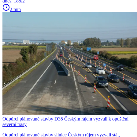
dnes, 18:02
2 min
Odpůrci plánované stavby D35 Českým rájem vyzvali k opuštění
severní trasy
Odpůrci plánované stavby silnice Českým rájem vyzvali stát,