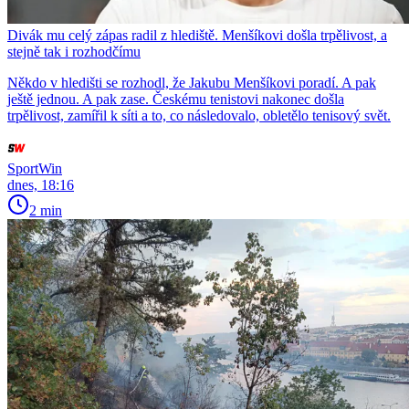
Divák mu celý zápas radil z hlediště. Menšíkovi došla trpělivost, a
stejně tak i rozhodčímu
Někdo v hledišti se rozhodl, že Jakubu Menšíkovi poradí. A pak
ještě jednou. A pak zase. Českému tenistovi nakonec došla
trpělivost, zamířil k síti a to, co následovalo, obletělo tenisový svět.
SportWin
dnes, 18:16
2 min