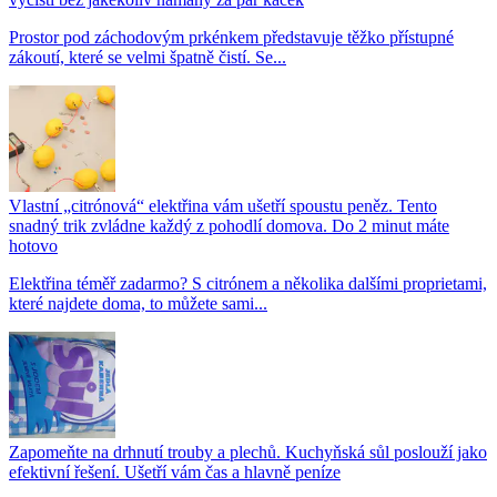
Prostor pod záchodovým prkénkem představuje těžko přístupné
zákoutí, které se velmi špatně čistí. Se...
Vlastní „citrónová“ elektřina vám ušetří spoustu peněz. Tento
snadný trik zvládne každý z pohodlí domova. Do 2 minut máte
hotovo
Elektřina téměř zadarmo? S citrónem a několika dalšími proprietami,
které najdete doma, to můžete sami...
Zapomeňte na drhnutí trouby a plechů. Kuchyňská sůl poslouží jako
efektivní řešení. Ušetří vám čas a hlavně peníze