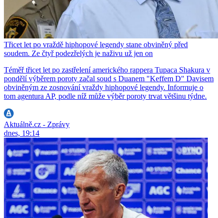
Třicet let po vraždě hiphopové legendy stane obviněný před
soudem. Ze čtyř podezřelých je naživu už jen on
Téměř třicet let po zastřelení amerického rappera Tupaca Shakura v
pondělí výběrem poroty začal soud s Duanem "Keffem D" Davisem
obviněným ze zosnování vraždy hiphopové legendy. Informuje o
tom agentura AP, podle níž může výběr poroty trvat většinu týdne.
Aktuálně.cz - Zprávy
dnes, 19:14