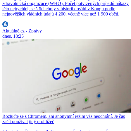
zdravotnická organizace (WHO). Počet potvrzených případů nákazy
této nejrychleji se šířící eboly v historii dosáhl v Kongu podle
nejnovějších vládních údajů 4 200, včetně více než 1 900 obětí.
Aktuálně.cz - Zprávy
dnes, 18:25
Rozlučte se s Chromem, ani anonymní režim vás neochrání. Je čas
začít používat jiný prohlížeč