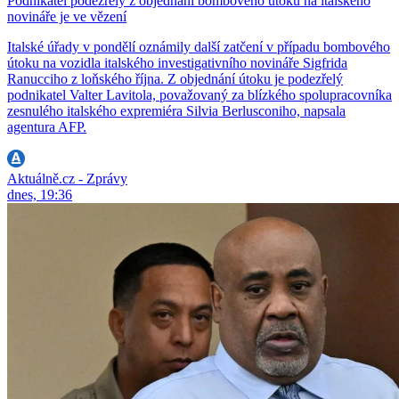
Podnikatel podezřelý z objednání bombového útoku na italského
novináře je ve vězení
Italské úřady v pondělí oznámily další zatčení v případu bombového
útoku na vozidla italského investigativního novináře Sigfrida
Ranucciho z loňského října. Z objednání útoku je podezřelý
podnikatel Valter Lavitola, považovaný za blízkého spolupracovníka
zesnulého italského expremiéra Silvia Berlusconiho, napsala
agentura AFP.
Aktuálně.cz - Zprávy
dnes, 19:36