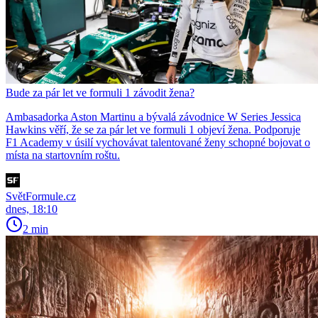
Bude za pár let ve formuli 1 závodit žena?
Ambasadorka Aston Martinu a bývalá závodnice W Series Jessica
Hawkins věří, že se za pár let ve formuli 1 objeví žena. Podporuje
F1 Academy v úsilí vychovávat talentované ženy schopné bojovat o
místa na startovním roštu.
SvětFormule.cz
dnes, 18:10
2 min