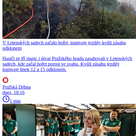
V Letenských sadech začalo hořet, tramvaje jezdily kvůli zásahu
odklonem
Hasiči ze tří stanic i útvar Pražského hradu zasahovali v Letenských
sadech, kde začal hořet porost ve svahu. Kvůli zásahu jezdily
tramvaje linek 12 a 15 odklonem.
Pražská Drbna
dnes, 18:16
1 min