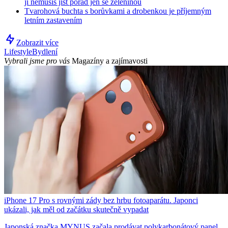
ji nemusíš jíst pořád jen se zeleninou
Tvarohová buchta s borůvkami a drobenkou je příjemným
letním zastavením
Zobrazit více
Lifestyle
Bydlení
Vybrali jsme pro vás
Magazíny a zajímavosti
iPhone 17 Pro s rovnými zády bez hrbu fotoaparátu. Japonci
ukázali, jak měl od začátku skutečně vypadat
Japonská značka MYNUS začala prodávat polykarbonátový panel,