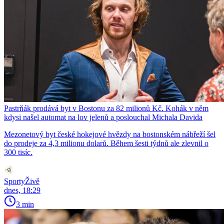
Pastrňák prodává byt v Bostonu za 82 milionů Kč. Kohák v něm
kdysi našel automat na lov jelenů a poslouchal Michala Davida
Mezonetový byt české hokejové hvězdy na bostonském nábřeží šel
do prodeje za 4,3 milionu dolarů. Během šesti týdnů ale zlevnil o
300 tisíc.
SportyŽivě
dnes, 18:29
3 min