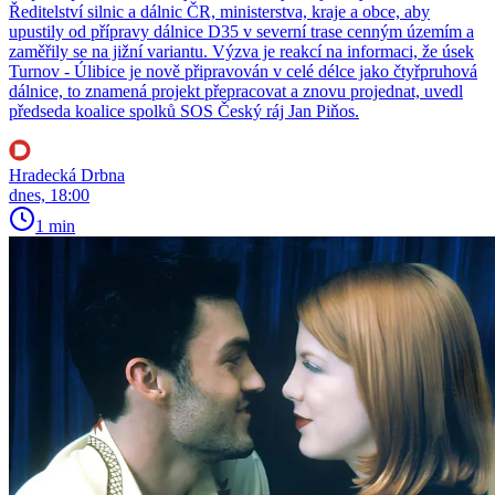
Ředitelství silnic a dálnic ČR, ministerstva, kraje a obce, aby
upustily od přípravy dálnice D35 v severní trase cenným územím a
zaměřily se na jižní variantu. Výzva je reakcí na informaci, že úsek
Turnov - Úlibice je nově připravován v celé délce jako čtyřpruhová
dálnice, to znamená projekt přepracovat a znovu projednat, uvedl
předseda koalice spolků SOS Český ráj Jan Piňos.
Hradecká Drbna
dnes, 18:00
1 min