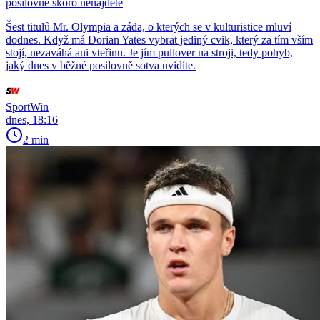
posilovně skoro nenajdete
Šest titulů Mr. Olympia a záda, o kterých se v kulturistice mluví
dodnes. Když má Dorian Yates vybrat jediný cvik, který za tím vším
stojí, nezaváhá ani vteřinu. Je jím pullover na stroji, tedy pohyb,
jaký dnes v běžné posilovně sotva uvidíte.
SportWin
dnes, 18:16
2 min