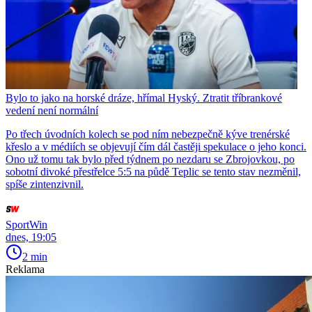
Bylo to jako na horské dráze, hřímal Hyský. Ztratit tříbrankové
vedení není normální
Po třech úvodních kolech se pod ním nebezpečně kýve trenérské
křeslo a v médiích se objevují čím dál častěji spekulace o jeho konci.
Ono už tomu tak bylo před týdnem po nezdaru se Zbrojovkou, po
sobotní divoké přestřelce 5:5 na půdě Teplic se tento stav nezměnil,
spíše zintenzivnil.
SportWin
dnes, 19:05
2 min
Reklama