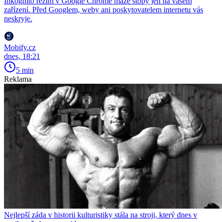
Inkognito režim v Google Chrome maže stopy jen na vašem
zařízení. Před Googlem, weby ani poskytovatelem internetu vás
neskryje.
Mobify.cz
dnes, 18:21
5 min
Reklama
Nejlepší záda v historii kulturistiky stála na stroji, který dnes v