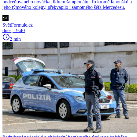
podceňovaného nováčka, lídrem šampionátu. To kromě fanoušků a
jeho týmového kolegy, překvapilo i samotného šéfa Mercedesu.
SvětFormule.cz
dnes, 19:40
2 min