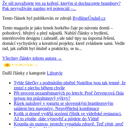
Že sůl považujete jen za koření, kterým si dochucujete brambory?
Pak nevyužíváte naplno její potenciál –...
Tento článek byl publikován ze zdrojů
BydlímeÚtulně.cz
Tento magazín je jako hrnek horkého čaje po návratu domů –
pohodový, hřejivý a plný nápadů. Nabízí články o bydlení,
interiérovém designu i zahradě, ale také tipy na úsporná řešení,
domácí vychytávky a kreativní projekty, které zvládnete sami. Vedle
rad, jak zařídit byt útulně a prakticky, se tu...
Všechny články tohoto autora →
Další články z kategorie
Lifestyle
Tyhle šátečky s podmáslím plněné Nutellou jsou tak jemné, že
zmizí z plechu během chvíle
Pět procent nezaměstnaných po letech: Proč červencová čísla
nejsou jen prázdninový výkyv?
Řízek naložený v jogurtu se slovenským bramborovým
salátem bez majonézy. Neuvěřitelná kombinace
Kolik si denně vydělá sezónní číšník ve vídeňské restauraci.
Až to zjistíte, dáte výpověď a půjdete do Vídně
Koupila sis quinou, protože vypadala zdravě. Teď zjisti, proč