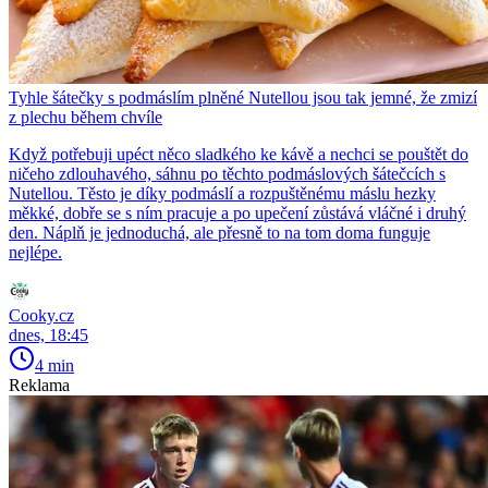
Tyhle šátečky s podmáslím plněné Nutellou jsou tak jemné, že zmizí
z plechu během chvíle
Když potřebuji upéct něco sladkého ke kávě a nechci se pouštět do
ničeho zdlouhavého, sáhnu po těchto podmáslových šátečcích s
Nutellou. Těsto je díky podmáslí a rozpuštěnému máslu hezky
měkké, dobře se s ním pracuje a po upečení zůstává vláčné i druhý
den. Náplň je jednoduchá, ale přesně to na tom doma funguje
nejlépe.
Cooky.cz
dnes, 18:45
4 min
Reklama