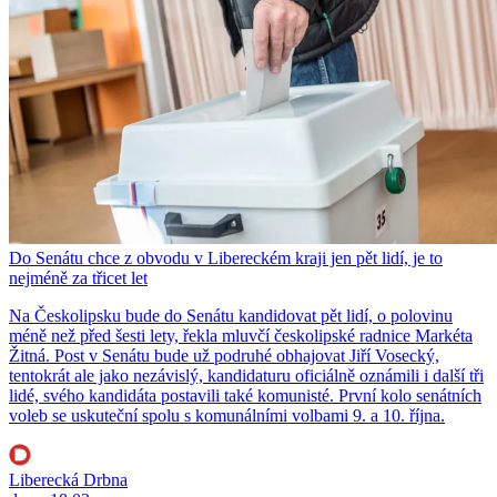
Do Senátu chce z obvodu v Libereckém kraji jen pět lidí, je to
nejméně za třicet let
Na Českolipsku bude do Senátu kandidovat pět lidí, o polovinu
méně než před šesti lety, řekla mluvčí českolipské radnice Markéta
Žitná. Post v Senátu bude už podruhé obhajovat Jiří Vosecký,
tentokrát ale jako nezávislý, kandidaturu oficiálně oznámili i další tři
lidé, svého kandidáta postavili také komunisté. První kolo senátních
voleb se uskuteční spolu s komunálními volbami 9. a 10. října.
Liberecká Drbna