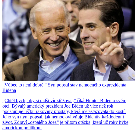
„Vůbec to není dobré.“ Syn popsal stav nemocného exprezidenta
Bidena
„Chtěl bych, aby si radši víc stěžoval,“ říká Hunter Biden o svém
otci. Bývalý americký prezident Joe Biden už více než rok
podstupuje léčbu rakoviny prostaty, která metastazovala do kostí.
Jeho syn nyní popsal, jak nemoc ovlivňuje Bidenův každodenní
život. Zdraví „ospalého Joea“ je přitom otázka, která už roky hýbe
americkou politikou.