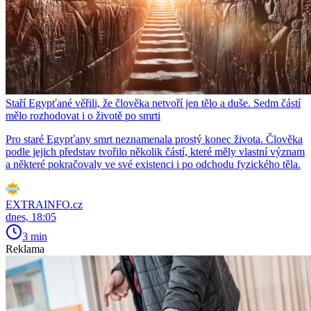
Staří Egypťané věřili, že člověka netvoří jen tělo a duše. Sedm částí
mělo rozhodovat i o životě po smrti
Pro staré Egypťany smrt neznamenala prostý konec života. Člověka
podle jejich představ tvořilo několik částí, které měly vlastní význam
a některé pokračovaly ve své existenci i po odchodu fyzického těla.
EXTRAINFO.cz
dnes, 18:05
3 min
Reklama