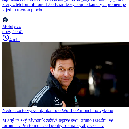
který z telefonu iPhone 17 odstraníte vystouplé kamery a promění je
v jednu rovnou plochu.
Mobify.cz
dnes, 19:41
4 min
Nedokážu to vysvětlit, říká Toto Wolff o Antonelliho výkonu
Mladý italský závodník zažívá teprve svou druhou sezónu ve
formuli 1. Přesto mu stačil pouhý rok na to, aby se stal z