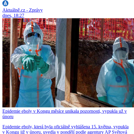
Aktuálně.cz - Zprávy
dnes, 18:27
Epidemie eboly v Kongu měsíce unikala pozornosti, vypukla už v
únoru
Epidemie eboly, která byla oficiálně vyhlášena 15. května, vypukla
v Kongu již v únoru, uvedla v pondělí podle agentury AP Světová