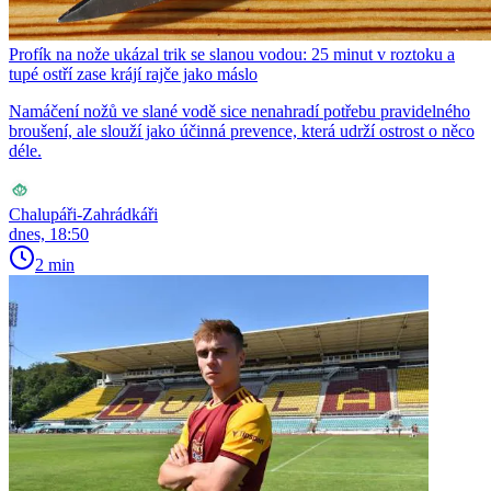
Profík na nože ukázal trik se slanou vodou: 25 minut v roztoku a
tupé ostří zase krájí rajče jako máslo
Namáčení nožů ve slané vodě sice nenahradí potřebu pravidelného
broušení, ale slouží jako účinná prevence, která udrží ostrost o něco
déle.
Chalupáři-Zahrádkáři
dnes, 18:50
2 min