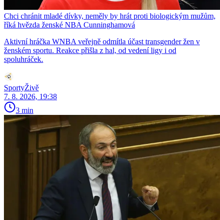
Chci chránit mladé dívky, neměly by hrát proti biologickým mužům,
říká hvězda ženské NBA Cunninghamová
Aktivní hráčka WNBA veřejně odmítla účast transgender žen v
ženském sportu. Reakce přišla z hal, od vedení ligy i od
spoluhráček.
SportyŽivě
7. 8. 2026, 19:38
3 min