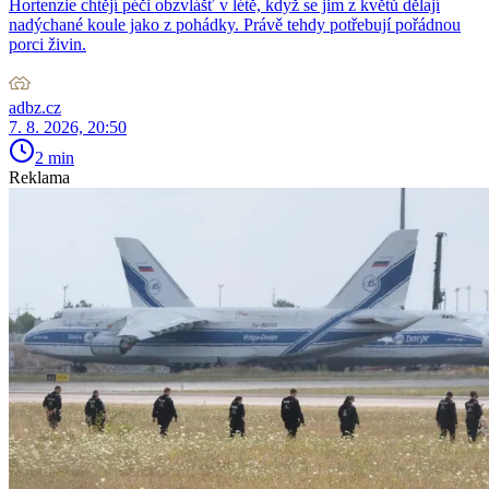
Hortenzie chtějí péči obzvlášť v létě, když se jim z květů dělají
nadýchané koule jako z pohádky. Právě tehdy potřebují pořádnou
porci živin.
adbz.cz
7. 8. 2026, 20:50
2 min
Reklama