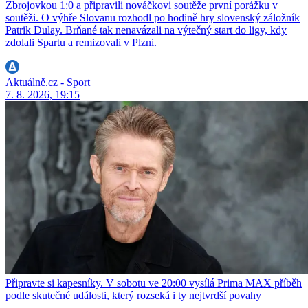
Zbrojovkou 1:0 a připravili nováčkovi soutěže první porážku v
soutěži. O výhře Slovanu rozhodl po hodině hry slovenský záložník
Patrik Dulay. Brňané tak nenavázali na výtečný start do ligy, kdy
zdolali Spartu a remizovali v Plzni.
Aktuálně.cz - Sport
7. 8. 2026, 19:15
Připravte si kapesníky. V sobotu ve 20:00 vysílá Prima MAX příběh
podle skutečné události, který rozseká i ty nejtvrdší povahy