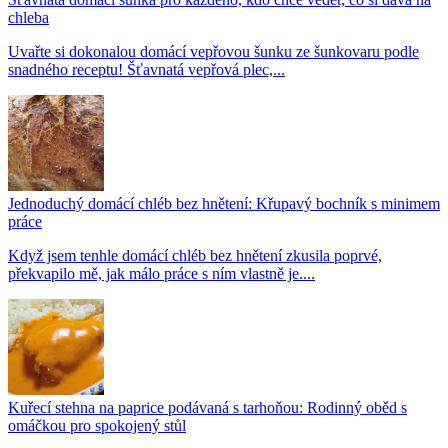
chleba
Uvařte si dokonalou domácí vepřovou šunku ze šunkovaru podle
snadného receptu! Šťavnatá vepřová plec,...
Jednoduchý domácí chléb bez hnětení: Křupavý bochník s minimem
práce
Když jsem tenhle domácí chléb bez hnětení zkusila poprvé,
překvapilo mě, jak málo práce s ním vlastně je....
Kuřecí stehna na paprice podávaná s tarhoňou: Rodinný oběd s
omáčkou pro spokojený stůl