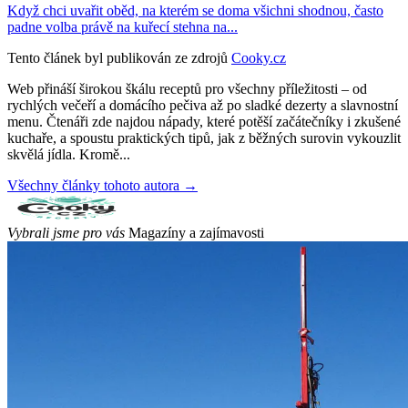
Když chci uvařit oběd, na kterém se doma všichni shodnou, často
padne volba právě na kuřecí stehna na...
Tento článek byl publikován ze zdrojů
Cooky.cz
Web přináší širokou škálu receptů pro všechny příležitosti – od
rychlých večeří a domácího pečiva až po sladké dezerty a slavnostní
menu. Čtenáři zde najdou nápady, které potěší začátečníky i zkušené
kuchaře, a spoustu praktických tipů, jak z běžných surovin vykouzlit
skvělá jídla. Kromě...
Všechny články tohoto autora →
Vybrali jsme pro vás
Magazíny a zajímavosti