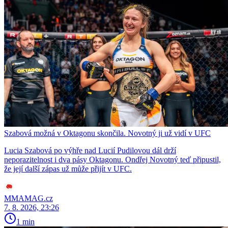
Szabová možná v Oktagonu skončila. Novotný ji už vidí v UFC
Lucia Szabová po výhře nad Lucií Pudilovou dál drží
neporazitelnost i dva pásy Oktagonu. Ondřej Novotný teď připustil,
že její další zápas už může přijít v UFC.
MMAMAG.cz
7. 8. 2026, 23:26
1 min