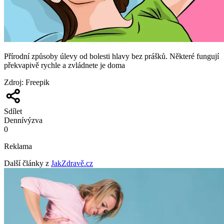
Přírodní způsoby úlevy od bolesti hlavy bez prášků. Některé fungují
překvapivě rychle a zvládnete je doma
Zdroj
:
Freepik
Sdílet
Denní
výzva
0
Reklama
Další články z
JakZdravě.cz