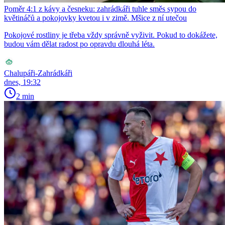
Poměr 4:1 z kávy a česneku: zahrádkáři tuhle směs sypou do
květináčů a pokojovky kvetou i v zimě. Mšice z ní utečou
Pokojové rostliny je třeba vždy správně vyživit. Pokud to dokážete,
budou vám dělat radost po opravdu dlouhá léta.
Chalupáři-Zahrádkáři
dnes, 19:32
2 min