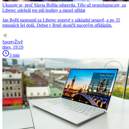
Ukazuje se, proč Slavia Bořila odstavila. Tělo už nespolupracuje, za
Liberec odehrál jen půl hodiny a musel střídat
Jan Bořil nastoupil za Liberec poprvé v základní sestavě, a po 35
minutách šel dolů. Debut v Brně skončil nuceným střídáním.
SportyŽivě
dnes, 19:19
3 min