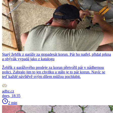
Starý žebřík z garáže za stopadesát korun. Pár ho natřel, přidal prkna
a obývák vypadá jako z katalogu
Žebřík z garážového prodeje za korun přetvořil pár v nádhernou
polici. Zabralo jim to jen chvilku a stálo je to pár korun. Navíc se
teď každé návštěvě svým dílem můžou pochlubit.
adbz.cz
dnes, 18:35
2 min