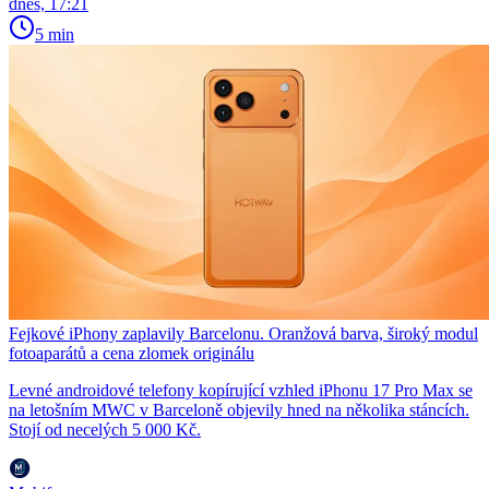
dnes, 17:21
5 min
Fejkové iPhony zaplavily Barcelonu. Oranžová barva, široký modul
fotoaparátů a cena zlomek originálu
Levné androidové telefony kopírující vzhled iPhonu 17 Pro Max se
na letošním MWC v Barceloně objevily hned na několika stáncích.
Stojí od necelých 5 000 Kč.