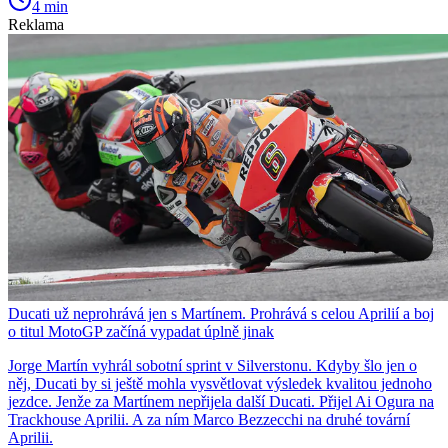
4 min
Reklama
Ducati už neprohrává jen s Martínem. Prohrává s celou Aprilií a boj
o titul MotoGP začíná vypadat úplně jinak
Jorge Martín vyhrál sobotní sprint v Silverstonu. Kdyby šlo jen o
něj, Ducati by si ještě mohla vysvětlovat výsledek kvalitou jednoho
jezdce. Jenže za Martínem nepřijela další Ducati. Přijel Ai Ogura na
Trackhouse Aprilii. A za ním Marco Bezzecchi na druhé tovární
Aprilii.