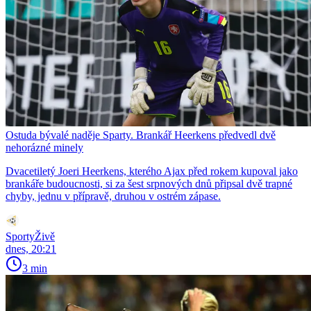
Ostuda bývalé naděje Sparty. Brankář Heerkens předvedl dvě
nehorázné minely
Dvacetiletý Joeri Heerkens, kterého Ajax před rokem kupoval jako
brankáře budoucnosti, si za šest srpnových dnů připsal dvě trapné
chyby, jednu v přípravě, druhou v ostrém zápase.
SportyŽivě
dnes, 20:21
3 min