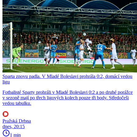
Sparta znovu padla. V Mladé Boleslavi prohrála 0:2, domácí vedou
ligu
Fotbalisté Sparty prohráli v Mladé Boleslavi 0:2 a po druhé porážce
v sezoně mají po třech ligových kolech pouze tři body. Středočeši
vedou tabulku.
Pražská Drbna
dnes, 20:15
1 min