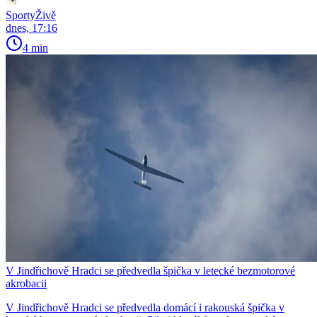
SportyŽivě
dnes, 17:16
4 min
V Jindřichově Hradci se předvedla špička v letecké bezmotorové
akrobacii
V Jindřichově Hradci se předvedla domácí i rakouská špička v