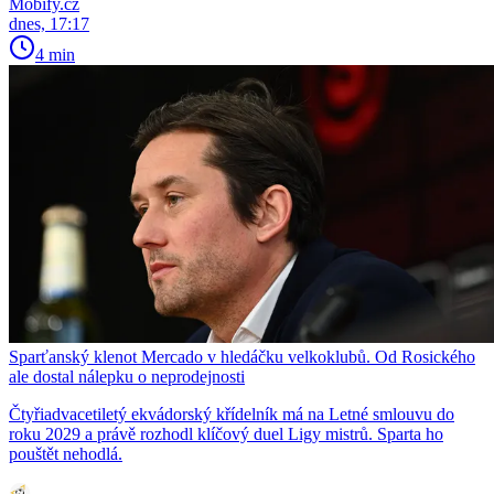
Mobify.cz
dnes, 17:17
4 min
Sparťanský klenot Mercado v hledáčku velkoklubů. Od Rosického
ale dostal nálepku o neprodejnosti
Čtyřiadvacetiletý ekvádorský křídelník má na Letné smlouvu do
roku 2029 a právě rozhodl klíčový duel Ligy mistrů. Sparta ho
pouštět nehodlá.