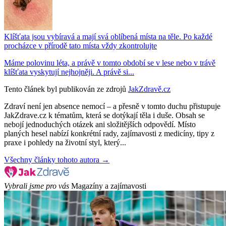
Klíšťata jsou vybíravá a mají svá oblíbená místa na těle. Po každé
procházce v přírodě tato místa vždy zkontrolujte
Máme polovinu léta, a právě v tomto období se v lese nebo v trávě
klíšťata vyskytují nejhojněji. A právě si...
Tento článek byl publikován ze zdrojů
JakZdravě.cz
Zdraví není jen absence nemocí – a přesně v tomto duchu přistupuje
JakZdrave.cz k tématům, která se dotýkají těla i duše. Obsah se
nebojí jednoduchých otázek ani složitějších odpovědí. Místo
planých hesel nabízí konkrétní rady, zajímavosti z medicíny, tipy z
praxe i pohledy na životní styl, který...
Všechny články tohoto autora →
Vybrali jsme pro vás
Magazíny a zajímavosti