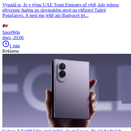
Vypadá to, že v týmu UAE Team Emirates už vědí, kdo jednou
převezme štafetu po slovinském stroji na vítězství Tadeji
Pogačarovi. A není mu ještě ani třiadvacet let...
SportWin
dnes, 20:06
1 min
Reklama