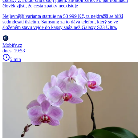
Galaxy Z Fold8 Ultra stojí jmění, ale stojí za to. Po pár hodinách
člověk zjistí, že cesta zpátky neexistuje
Nejlevnější varianta startuje na 53 999 Kč, ta nejdražší se blíží
sedmdesáti tisícům. Samsung za to dává telefon, který se ve
složeném stavu vejde do kapsy snáz než Galaxy S23 Ultra.
Mobify.cz
dnes, 19:53
5 min