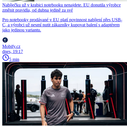
Nabíječku už v krabici notebooku nenajdete. EU donutila výrobce
změnit pravidla, od dubna jedině za své
Pro notebooky prodávané v EU platí povinnost nabíjení přes USB-
C, a výrobci už nesmí nutit zákazníky kupovat balení s adaptérem
jako jedinou variantu.
Mobify.cz
dnes, 19:17
5 min