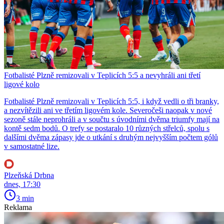
Fotbalisté Plzně remizovali v Teplicích 5:5 a nevyhráli ani třetí
ligové kolo
Fotbalisté Plzně remizovali v Teplicích 5:5, i když vedli o tři branky,
a nezvítězili ani ve třetím ligovém kole. Severočeši naopak v nové
sezoně stále neprohráli a v součtu s úvodními dvěma triumfy mají na
kontě sedm bodů. O trefy se postaralo 10 různých střelců, spolu s
dalšími dvěma zápasy jde o utkání s druhým nejvyšším počtem gólů
v samostatné lize.
Plzeňská Drbna
dnes, 17:30
3 min
Reklama