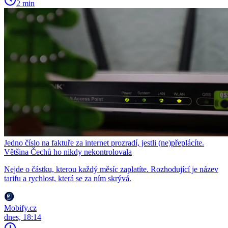
2 min
Jedno číslo na faktuře za internet prozradí, jestli (ne)přeplácíte.
Většina Čechů ho nikdy nekontrolovala
Nejde o částku, kterou každý měsíc zaplatíte. Rozhodující je název
tarifu a rychlost, která se za ním skrývá.
Mobify.cz
dnes, 18:14