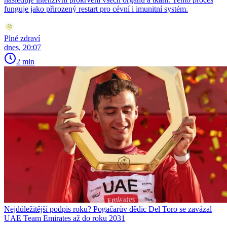
funguje jako přirozený restart pro cévní i imunitní systém.
Plné zdraví
dnes, 20:07
2 min
Nejdůležitější podpis roku? Pogačarův dědic Del Toro se zavázal
UAE Team Emirates až do roku 2031