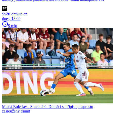
SvětFormule.cz
dnes, 18:09
9 min
Mladá Boleslav - Sparta 2:0. Domácí si připisují naprosto
zasloužený triumf