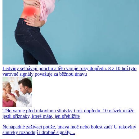
Ledviny selhávají potichu a tělo varuje roky dopředu. 8 z 10 lidí tyto
varovné signály považuje za běžnou únavu
Tělo varuje před rakovinou slinivky i rok dopředu. 10 otázek ukáže,
jestli příznaky, které máte, jen přehlížíte
Nenápadné zažívací potíže, tmavá moč nebo bolest zad? U rakoviny
slinivky rozhodují i drobné signály....