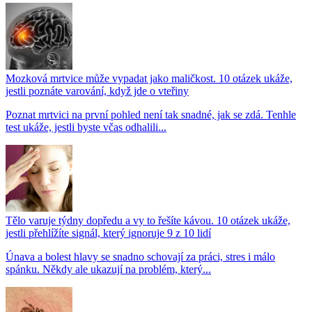
Mozková mrtvice může vypadat jako maličkost. 10 otázek ukáže,
jestli poznáte varování, když jde o vteřiny
Poznat mrtvici na první pohled není tak snadné, jak se zdá. Tenhle
test ukáže, jestli byste včas odhalili...
Tělo varuje týdny dopředu a vy to řešíte kávou. 10 otázek ukáže,
jestli přehlížíte signál, který ignoruje 9 z 10 lidí
Únava a bolest hlavy se snadno schovají za práci, stres i málo
spánku. Někdy ale ukazují na problém, který...