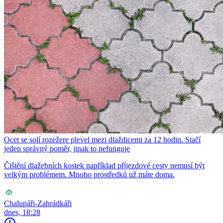
Ocet se solí rozežere plevel mezi dlaždicemi za 12 hodin. Stačí
jeden správný poměr, jinak to nefunguje
Čištění dlažebních kostek například příjezdové cesty nemusí být
velkým problémem. Mnoho prostředků už máte doma.
Chalupáři-Zahrádkáři
dnes, 18:28