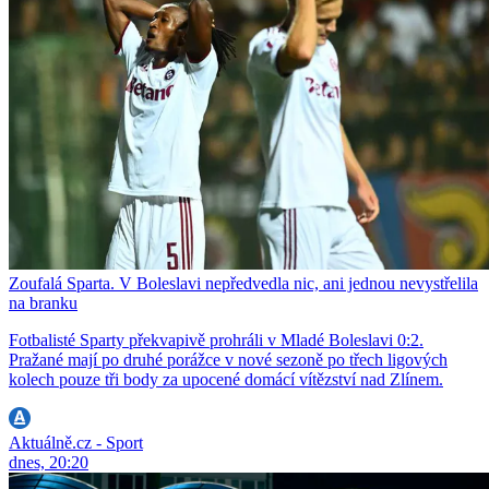
Zoufalá Sparta. V Boleslavi nepředvedla nic, ani jednou nevystřelila
na branku
Fotbalisté Sparty překvapivě prohráli v Mladé Boleslavi 0:2.
Pražané mají po druhé porážce v nové sezoně po třech ligových
kolech pouze tři body za upocené domácí vítězství nad Zlínem.
Aktuálně.cz - Sport
dnes, 20:20