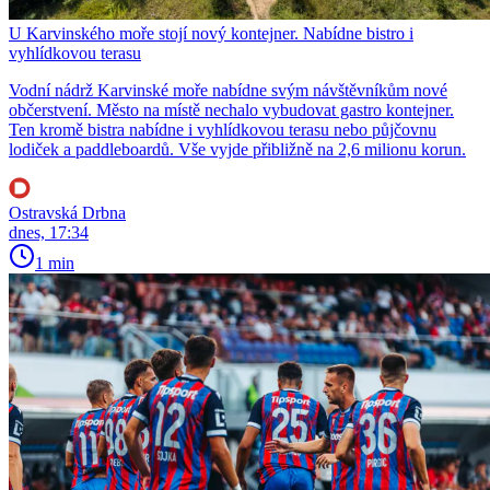
U Karvinského moře stojí nový kontejner. Nabídne bistro i
vyhlídkovou terasu
Vodní nádrž Karvinské moře nabídne svým návštěvníkům nové
občerstvení. Město na místě nechalo vybudovat gastro kontejner.
Ten kromě bistra nabídne i vyhlídkovou terasu nebo půjčovnu
lodiček a paddleboardů. Vše vyjde přibližně na 2,6 milionu korun.
Ostravská Drbna
dnes, 17:34
1 min