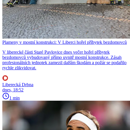
Plameny v mostní konstrukci: V Liberci hořel příbytek bezdomovců
V liberecké části Staré Pavlovice dnes večer hořel příbytek
bezdomovců vybudovaný přímo uvnitř mostní konstrukce. Zásah
profesionálních jednotek zamezil dalším škodám a požár se podařilo
rychle zlikvidovat.
Liberecká Drbna
dnes, 18:52
1 min