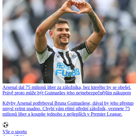
Arsenal dal 75 milionů liber za záložníka, bez kterého by se obešel.
Právě proto může být Guimarães jeho nejnebezpečnějším nákupem
Kdyby Arsenal potřeboval Bruna Guimarãese, dával by jeho přestup
smysl velmi snadno. Chybí vám elitní střední záložník, vezmete 75
milionů liber a koupíte jednoho z nejlepších v Premier League.
Vše o sportu