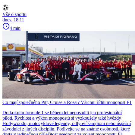
Vše o sportu
dnes, 18:11
4 min
Co mají společného Pitt, Cruise a Rossi? Všichni řídili monopost F1
Do kokpitu formule 1 se během let neposadili jen profesionální
piloti. Rychlost a výkon monopostů si vyzkoušely také hvězdy
Hollywoodu, motocyklové legendy, rallyoví šampioni nebo úspěšní
závodníci z jiných disciplín. Podívejte se na známé osobnosti, které
dostaly jedinečnou příležitost usednout za volant monopostu F1.