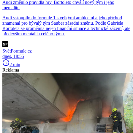
Audi změnilo pravidla hry. Bortoleto chválí nový tým i jeho
mentalitu
Audi vstoupilo do formule 1 s velkými ambicemi a jeho příchod
znamenal pro bývalý tým Sauber zásadní změnu. Podle Gabriela
Bortoleta se proměnila nejen finanční situace a technické zázemí, ale
především mentalita celého týmu.
SvětFormule.cz
dnes, 18:55
2 min
Reklama