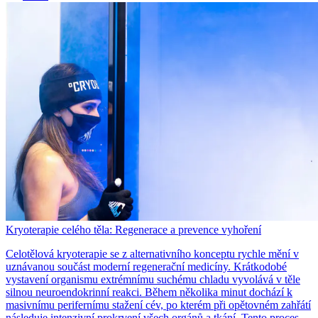
Kryoterapie celého těla: Regenerace a prevence vyhoření
Celotělová kryoterapie se z alternativního konceptu rychle mění v
uznávanou součást moderní regenerační medicíny. Krátkodobé
vystavení organismu extrémnímu suchému chladu vyvolává v těle
silnou neuroendokrinní reakci. Během několika minut dochází k
masivnímu perifernímu stažení cév, po kterém při opětovném zahřátí
následuje intenzivní prokrvení všech orgánů a tkání. Tento proces