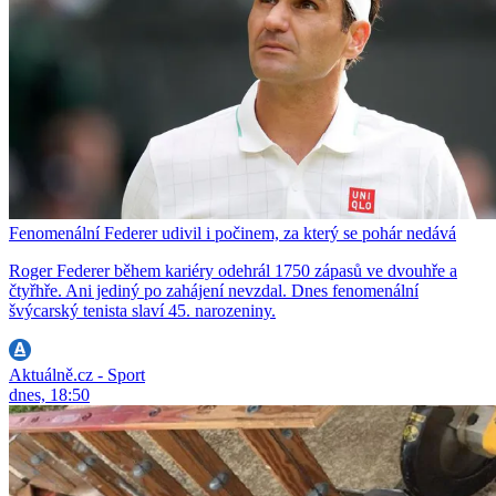
Fenomenální Federer udivil i počinem, za který se pohár nedává
Roger Federer během kariéry odehrál 1750 zápasů ve dvouhře a
čtyřhře. Ani jediný po zahájení nevzdal. Dnes fenomenální
švýcarský tenista slaví 45. narozeniny.
Aktuálně.cz - Sport
dnes, 18:50