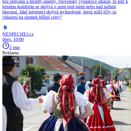
bez průvanu a hrozby angíny. Slovenský vynálezce ukázal, že klíč k
letnímu komfortu se skrývá v zemi pod námi nebo nad našimi
hlavami. Jaké tajemství skrývá technologie, která sráží účty za
chlazení na zlomek běžné ceny?
NESPECHEJ.cz
dnes, 10:00
2 min
Reklama