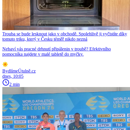
Trouba se bude lesknout jako v obchodě. Spolehlivě ji vyčistíte díky
tomuto triku, který v Česku téměř nikdo nezná
Nebaví vás pracné drhnutí připálenin v troubě? Efektivního
pomocníka najdete v malé tabletě do myčky.
BydlímeÚtulně.cz
dnes, 10:05
2 min