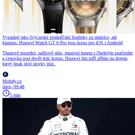
Vypadají jako švýcarské potápěčské hodinky za statisíce, ale
klamou. Huawei Watch GT 6 Pro jsou luxus pro iOS i Android
Titanové pouzdro, safírové sklo, masivní luneta s číselným značením
a cenovka pod devět tisíc korun. Huawei tím míří přímo na dojem,
který jinak stojí stovky tisíc.
Mobify.cz
dnes, 09:48
5 min