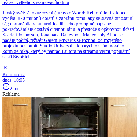
režisér velkého streamovacího hitu
Jurský svět: Znovuzrození (Jurassic World: Rebirth) loni v kinech
vydělal 870 milionů dolarů a zabránil tomu, aby se slavná dinosauří
sága proměnila v kulturní fosilii. Jeho promptně napsané
pokračování ale dostává citelnou ránu, a přestože s opětovnou účastí
Scarlett Johansson, Jonathana Baileyho a Mahershaly Aliho se
nadále počítá, režisér Gareth Edwards se rozhodl od rozjetého
projektu odstoupit. Studio Universal tak narychlo shání nového
kormidelníka, který by nahradil autora na streamu velmi populární
sci-fi Stvořitel.
Kinobox.cz
dnes, 10:05
2 min
Reklama