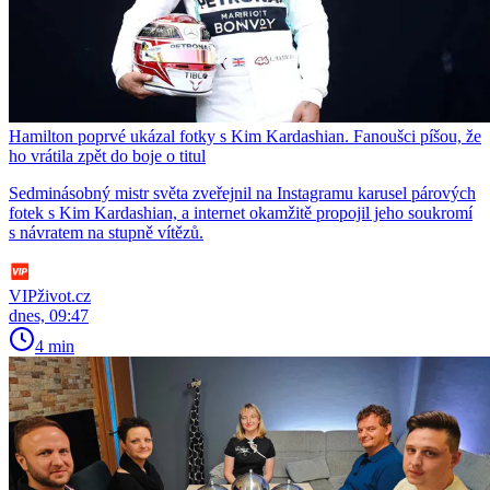
Hamilton poprvé ukázal fotky s Kim Kardashian. Fanoušci píšou, že
ho vrátila zpět do boje o titul
Sedminásobný mistr světa zveřejnil na Instagramu karusel párových
fotek s Kim Kardashian, a internet okamžitě propojil jeho soukromí
s návratem na stupně vítězů.
VIPživot.cz
dnes, 09:47
4 min