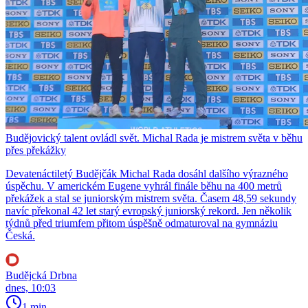
Budějovický talent ovládl svět. Michal Rada je mistrem světa v běhu
přes překážky
Devatenáctiletý Budějčák Michal Rada dosáhl dalšího výrazného
úspěchu. V americkém Eugene vyhrál finále běhu na 400 metrů
překážek a stal se juniorským mistrem světa. Časem 48,59 sekundy
navíc překonal 42 let starý evropský juniorský rekord. Jen několik
týdnů před triumfem přitom úspěšně odmaturoval na gymnáziu
Česká.
Budějcká Drbna
dnes, 10:03
1 min