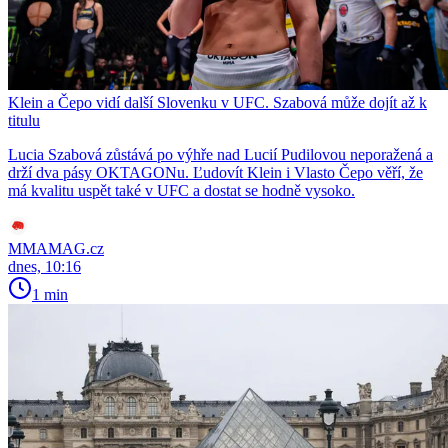
Klein a Čepo vidí další Slovenku v UFC. Szabová může dojít až k
titulu
Lucia Szabová zůstává po výhře nad Lucií Pudilovou neporažená a
drží dva pásy OKTAGONu. Ľudovít Klein i Vlasto Čepo věří, že
má kvalitu uspět také v UFC a dostat se hodně vysoko.
MMAMAG.cz
dnes, 10:16
1 min