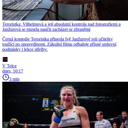
Teroristka: Vilhelmová a její absolutní kontrola nad fotografiemi a
Janžurová se musela naučit zacházet se zbraněmi
Černá komedie Teroristka přinesla Ivě Janžurové roli učitelky
toužící po spravedlnosti. Zákulisí filmu odhaluje přísné smluvní
podmínky i lekce střelby.
V Telce
dnes, 10:17
3 min