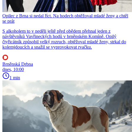
Opilec z Brna si nedal říct. Na hodech obtěžoval mladé ženy a chtěl
se prát
S alkoholem to v neděli ještě před obědem přehnal jeden z
návštěvníků Vavřineckých hodů v brněnském Komíně. Opilý
čtyřicátník způsobil velký rozruch, obtěžoval mladé ženy, strkal do
kolemjdoucích a snažil se vyprovokovat rvačku.
Brněnská Drbna
dnes, 10:00
1 min