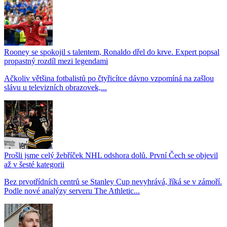
Rooney se spokojil s talentem, Ronaldo dřel do krve. Expert popsal
propastný rozdíl mezi legendami
Ačkoliv většina fotbalistů po čtyřicítce dávno vzpomíná na zašlou
slávu u televizních obrazovek,...
Prošli jsme celý žebříček NHL odshora dolů. První Čech se objevil
až v šesté kategorii
Bez prvotřídních centrů se Stanley Cup nevyhrává, říká se v zámoří.
Podle nové analýzy serveru The Athletic...