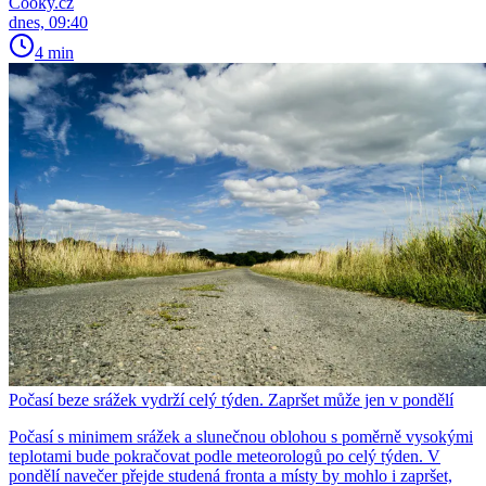
Cooky.cz
dnes, 09:40
4 min
Počasí beze srážek vydrží celý týden. Zapršet může jen v pondělí
Počasí s minimem srážek a slunečnou oblohou s poměrně vysokými
teplotami bude pokračovat podle meteorologů po celý týden. V
pondělí navečer přejde studená fronta a místy by mohlo i zapršet,