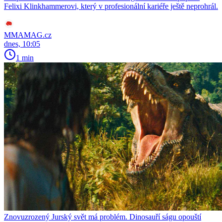
Felixi Klinkhammerovi, který v profesionální kariéře ještě neprohrál.
MMAMAG.cz
dnes, 10:05
1 min
Znovuzrozený Jurský svět má problém. Dinosauří ságu opouští