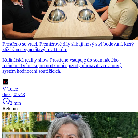
Prostřeno se vrací. Premiérové díly slibují nový styl bodování, který
ztíží šance vypočítavým taktikům
Kulinářská reality show Prostřeno vstupuje do sedmnáctého
ročníku. Tvůrci si pro podzimní epizody připravili zcela nový
systém hodnocení soutěžících.
V Telce
dnes, 09:43
2 min
Reklama