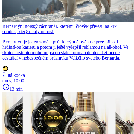
Bernardýn: horský záchranář, kterému člověk přivěsil na krk
soudek, který nikdy nenosil
Bernardýn je jeden z mála psů, kterým člověk nejprve připsal
hrdinskou kariéru a potom ji ještě vylepšil reklamou na alkohol. Ve
skutečnosti tito mohutní psi po staletí pomáhali hledat ztracené
cestující v nebezpečném průsmyku Velkého svatého Bernarda.
Žlutá kočka
dnes, 10:00
13 min