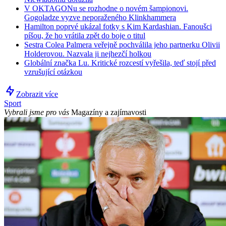
V OKTAGONu se rozhodne o novém šampionovi.
Gogoladze vyzve neporaženého Klinkhammera
Hamilton poprvé ukázal fotky s Kim Kardashian. Fanoušci
píšou, že ho vrátila zpět do boje o titul
Sestra Colea Palmera veřejně pochválila jeho partnerku Olivii
Holderovou. Nazvala ji nejhezčí holkou
Globální značka Lu. Kritické rozcestí vyřešila, teď stojí před
vzrušující otázkou
Zobrazit více
Sport
Vybrali jsme pro vás
Magazíny a zajímavosti