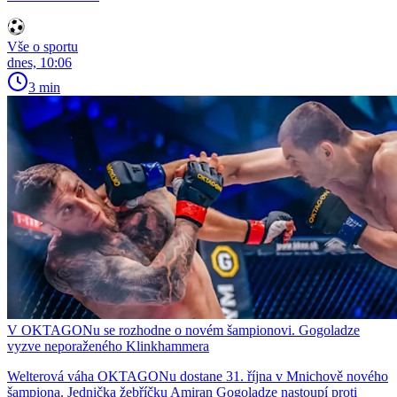
Vše o sportu
dnes, 10:06
3 min
V OKTAGONu se rozhodne o novém šampionovi. Gogoladze
vyzve neporaženého Klinkhammera
Welterová váha OKTAGONu dostane 31. října v Mnichově nového
šampiona. Jednička žebříčku Amiran Gogoladze nastoupí proti