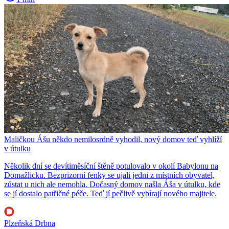
Maličkou Ášu někdo nemilosrdně vyhodil, nový domov teď vyhlíží
v útulku
Několik dní se devítiměsíční štěně potulovalo v okolí Babylonu na
Domažlicku. Bezprizorní fenky se ujali jedni z místních obyvatel,
zůstat u nich ale nemohla. Dočasný domov našla Áša v útulku, kde
se jí dostalo patřičné péče. Teď jí pečlivě vybírají nového majitele.
Plzeňská Drbna