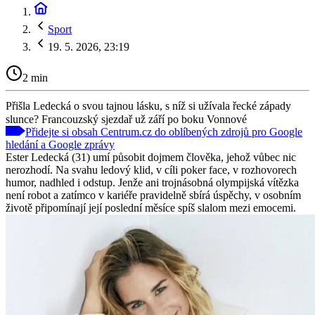
Sport
19. 5. 2026, 23:19
2 min
Přišla Ledecká o svou tajnou lásku, s níž si užívala řecké západy
slunce? Francouzský sjezdař už září po boku Vonnové
Přidejte si obsah Centrum.cz do oblíbených zdrojů pro Google
hledání a Google zprávy
Ester Ledecká (31) umí působit dojmem člověka, jehož vůbec nic
nerozhodí. Na svahu ledový klid, v cíli poker face, v rozhovorech
humor, nadhled i odstup. Jenže ani trojnásobná olympijská vítězka
není robot a zatímco v kariéře pravidelně sbírá úspěchy, v osobním
životě připomínají její poslední měsíce spíš slalom mezi emocemi.