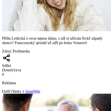
Přišla Ledecká o svou tajnou lásku, s níž si užívala řecké západy
slunce? Francouzský sjezdař už září po boku Vonnové
Zdroj
:
Profimedia
Sdílet
Denní
výzva
0
Reklama
Další články z
SportWin