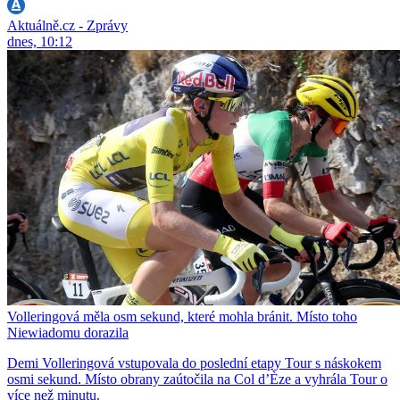
Aktuálně.cz - Zprávy
dnes, 10:12
Volleringová měla osm sekund, které mohla bránit. Místo toho
Niewiadomu dorazila
Demi Volleringová vstupovala do poslední etapy Tour s náskokem
osmi sekund. Místo obrany zaútočila na Col d’Èze a vyhrála Tour o
více než minutu.