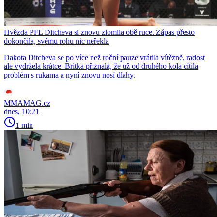
Hvězda PFL Ditcheva si znovu zlomila obě ruce. Zápas přesto
dokončila, svému rohu nic neřekla
Dakota Ditcheva se po více než roční pauze vrátila vítězně, radost
ale vydržela krátce. Britka přiznala, že už od druhého kola cítila
problém s rukama a nyní znovu nosí dlahy.
MMAMAG.cz
dnes, 10:21
1 min