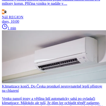
miliony korun. Příčina vzniku je nadále v…
Náš REGION
dnes, 10:00
1 min
Klimatizace končí. Do Česka pronikají nesrovnatelně lepší přístroje
na chlazení
Venku panují tropy a většina lidí automaticky sahá po ovladači
klimatizace. Málokdo ale tuší, že dům lze ochladit téměř zadarmo,