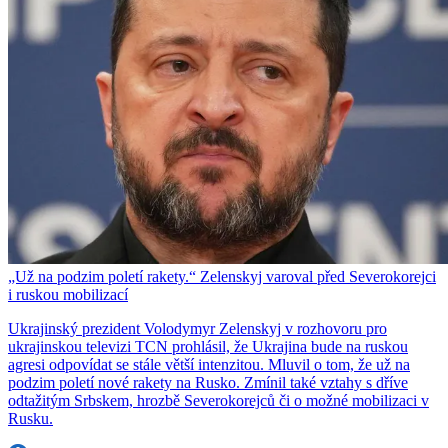
„Už na podzim poletí rakety.“ Zelenskyj varoval před Severokorejci
i ruskou mobilizací
Ukrajinský prezident Volodymyr Zelenskyj v rozhovoru pro
ukrajinskou televizi TCN prohlásil, že Ukrajina bude na ruskou
agresi odpovídat se stále větší intenzitou. Mluvil o tom, že už na
podzim poletí nové rakety na Rusko. Zmínil také vztahy s dříve
odtažitým Srbskem, hrozbě Severokorejců či o možné mobilizaci v
Rusku.