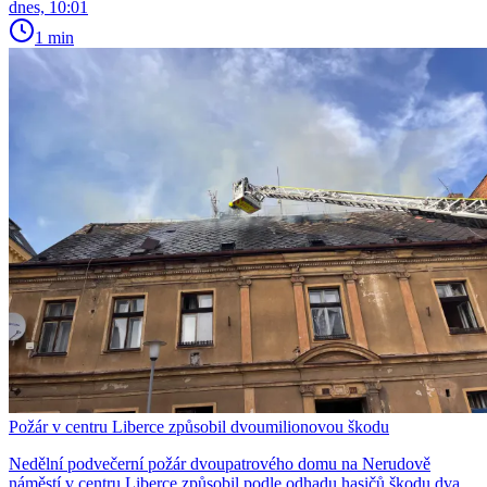
dnes, 10:01
1 min
Požár v centru Liberce způsobil dvoumilionovou škodu
Nedělní podvečerní požár dvoupatrového domu na Nerudově
náměstí v centru Liberce způsobil podle odhadu hasičů škodu dva