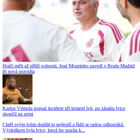
Hráči měli až příliš volnosti. José Mourinho zavedl v Realu Madrid
tři nová pravidla
Karlos Vémola popsal incident při krmení lvů, po zásahu lvice
skončil na zemi
Chtěl svým lvům dopřát to nejlepší a řídil se radou odborníků.
Výsledkem byla lvice, která ho srazila k...