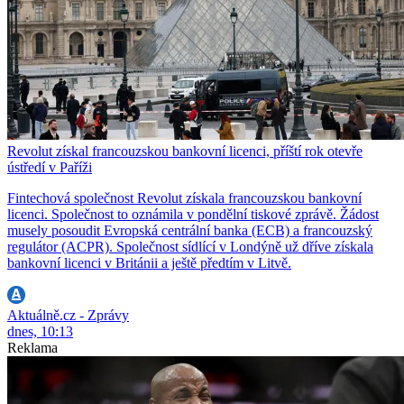
Revolut získal francouzskou bankovní licenci, příští rok otevře
ústředí v Paříži
Fintechová společnost Revolut získala francouzskou bankovní
licenci. Společnost to oznámila v pondělní tiskové zprávě. Žádost
musely posoudit Evropská centrální banka (ECB) a francouzský
regulátor (ACPR). Společnost sídlící v Londýně už dříve získala
bankovní licenci v Británii a ještě předtím v Litvě.
Aktuálně.cz - Zprávy
dnes, 10:13
Reklama