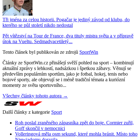
Tři jména za celou historii. Pogačar je jediný závod od klubu, do
kterého se půl století nikdo nedostal
Pět vítězství na Tour de France, dva tituly mistra světa a v přípravě
útok na Vueltu. Sedmadvacetiletý...
Tento článek byl publikován ze zdrojů
SportWin
Články ze SportWin.cz přinášejí svěží pohled na sport – kombinují
aktuální zprávy s lehkostí, nadsázkou i špetkou zábavy. Věnují se
především populárním sportům, jako je fotbal, hokej, tenis nebo
bojové sporty, ale objevují se i méně tradiční témata a kuriózní
momenty ze světa sportovního...
Všechny články tohoto autora →
Další články z kategorie
Sport
Roh poslal zraněného zápasníka zpět do boje. Cormier zuřil,
Goff skončil v nemocnici
Volleringová měla osm sekund, které mohla bránit. Místo toho
Niewiadomu dorazila