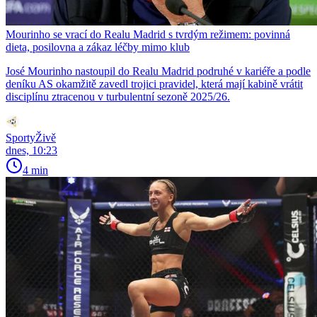
Mourinho se vrací do Realu Madrid s tvrdým režimem: povinná
dieta, posilovna a zákaz léčby mimo klub
José Mourinho nastoupil do Realu Madrid podruhé v kariéře a podle
deníku AS okamžitě zavedl trojici pravidel, která mají kabině vrátit
disciplínu ztracenou v turbulentní sezoně 2025/26.
SportyŽivě
dnes, 10:23
4 min