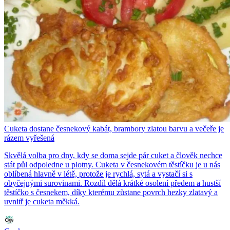
Cuketa dostane česnekový kabát, brambory zlatou barvu a večeře je
rázem vyřešená
Skvělá volba pro dny, kdy se doma sejde pár cuket a člověk nechce
stát půl odpoledne u plotny. Cuketa v česnekovém těstíčku je u nás
oblíbená hlavně v létě, protože je rychlá, sytá a vystačí si s
obyčejnými surovinami. Rozdíl dělá krátké osolení předem a hustší
těstíčko s česnekem, díky kterému zůstane povrch hezky zlatavý a
uvnitř je cuketa měkká.