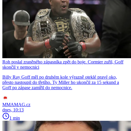
Roh poslal zraněného zápasníka zpět do boje. Cormier zuřil, Goff
skončil v nemocnici
Billy Ray Goff měl po druhém kole výrazně oteklé pravé oko,
přesto nastoupil do třetího. Ty Miller ho ukončil za 15 sekund a
Goff po zápase zamířil do nemocnice.
MMAMAG.cz
dnes, 10:13
1 min