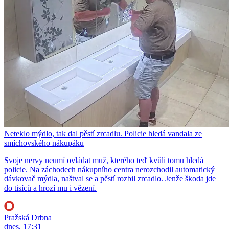
Neteklo mýdlo, tak dal pěstí zrcadlu. Policie hledá vandala ze
smíchovského nákupáku
Svoje nervy neumí ovládat muž, kterého teď kvůli tomu hledá
policie. Na záchodech nákupního centra nerozchodil automatický
dávkovač mýdla, naštval se a pěstí rozbil zrcadlo. Jenže škoda jde
do tisíců a hrozí mu i vězení.
Pražská Drbna
dnes, 17:31