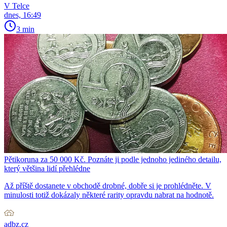
V Telce
dnes, 16:49
3 min
Pětikoruna za 50 000 Kč. Poznáte ji podle jednoho jediného detailu,
který většina lidí přehlédne
Až příště dostanete v obchodě drobné, dobře si je prohlédněte. V
minulosti totiž dokázaly některé rarity opravdu nabrat na hodnotě.
adbz.cz