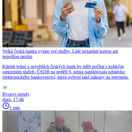
Velká česká banka vypne své služby. Lidé nezaplatí kartou ani
nepošlou peníze
Klienti jedné z největších českých bank by měli počítat s krátkým
omezením služeb. ČSOB na neděli 9. srpna naplánovala odstávku
elektronického bankovnictví, která ovlivní také nákupy na internetu.
Byznys trendy
dnes, 17:46
1 min