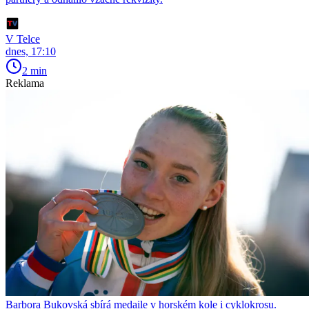
V Telce
dnes, 17:10
2 min
Reklama
Barbora Bukovská sbírá medaile v horském kole i cyklokrosu.