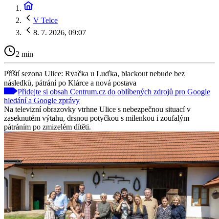
V Telce
8. 7. 2026, 09:07
2 min
Příští sezona Ulice: Rvačka u Luďka, blackout nebude bez
následků, pátrání po Klárce a nová postava
Přidejte si obsah Centrum.cz do oblíbených zdrojů pro Google
hledání a Google zprávy
Na televizní obrazovky vtrhne Ulice s nebezpečnou situací v
zaseknutém výtahu, drsnou potyčkou s milenkou i zoufalým
pátráním po zmizelém dítěti.