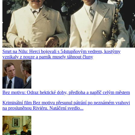
Smrt na Nilu: Herci bojovali s 54stupňovým vedrem, kostýmy
vznikaly z nouze a parník musely táhnout čluny
Bez motivu: Odraz hektické doby, předloha a napříč celým městem
Kriminální film Bez motivu přesunul pátrání po neznámém vrahovi
na prosluněnou Riviéru. Natáčení svedlo...