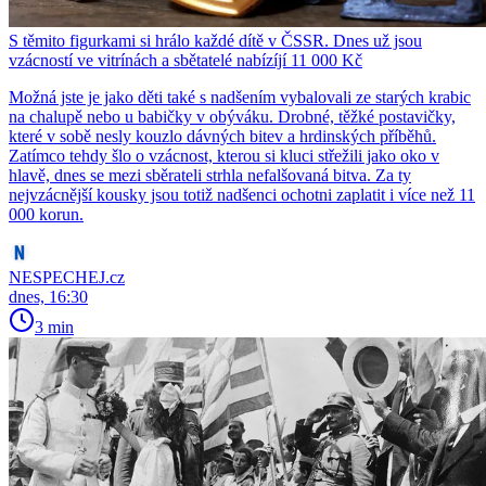
S těmito figurkami si hrálo každé dítě v ČSSR. Dnes už jsou
vzácností ve vitrínách a sbětatelé nabízíjí 11 000 Kč
Možná jste je jako děti také s nadšením vybalovali ze starých krabic
na chalupě nebo u babičky v obýváku. Drobné, těžké postavičky,
které v sobě nesly kouzlo dávných bitev a hrdinských příběhů.
Zatímco tehdy šlo o vzácnost, kterou si kluci střežili jako oko v
hlavě, dnes se mezi sběrateli strhla nefalšovaná bitva. Za ty
nejvzácnější kousky jsou totiž nadšenci ochotni zaplatit i více než 11
000 korun.
NESPECHEJ.cz
dnes, 16:30
3 min