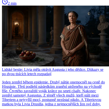
2 min
Lidské bestie: Livia měla otrávit Augusta i jeho dědice. Důkazy se
po dvou tisících letech rozpadají
Jeden zemřel během epidemie. Druhý náhle onemocněl na cestě do
Hispánie. Třetí podlehl následkům zranění utrženého na východě
říše. Čtvrtého zavraždil voják krátce po smrti císaře. Nakonec
zemřel samotný Augustus. Z téměř všech mužů, kteří stáli mezi
Tiberiem a nejvyšší mocí, postupně nezůstal nikdo. A Tiberiovou
matkou byla Livia Drusilla, jedna z nejmocnějších žen své doby.