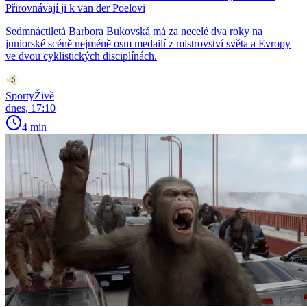
Přirovnávají ji k van der Poelovi
Sedmnáctiletá Barbora Bukovská má za necelé dva roky na
juniorské scéně nejméně osm medailí z mistrovství světa a Evropy
ve dvou cyklistických disciplínách.
SportyŽivě
dnes, 17:10
4 min