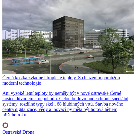
Černá kostka zvládne i tropické teploty. S chlazením pomůžou
moderní technologie
Ani vysoké letní teploty by neměly být v nové ostravské Černé
kostce důvodem k nepohodlí. Celou budovu bude chránit speciální
systémy, rozdílné typy skel i 68 hlubinných vrtů. Stavba nového
centra digitalizace, vědy a inovací by měla být hotová během
příštího roku.
Ostravská Drbna