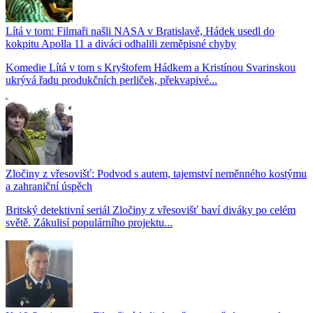
Lítá v tom: Filmaři našli NASA v Bratislavě, Hádek usedl do
kokpitu Apolla 11 a diváci odhalili zeměpisné chyby
Komedie Lítá v tom s Kryštofem Hádkem a Kristínou Svarinskou
ukrývá řadu produkčních perliček, překvapivé...
Zločiny z vřesovišť: Podvod s autem, tajemství neměnného kostýmu
a zahraniční úspěch
Britský detektivní seriál Zločiny z vřesovišť baví diváky po celém
světě. Zákulisí populárního projektu...