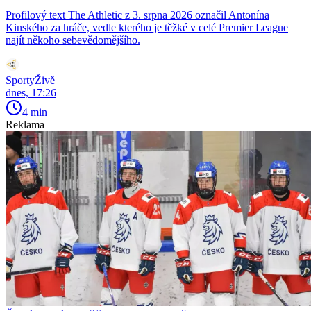
Profilový text The Athletic z 3. srpna 2026 označil Antonína
Kinského za hráče, vedle kterého je těžké v celé Premier League
najít někoho sebevědomějšího.
SportyŽivě
dnes, 17:26
4 min
Reklama