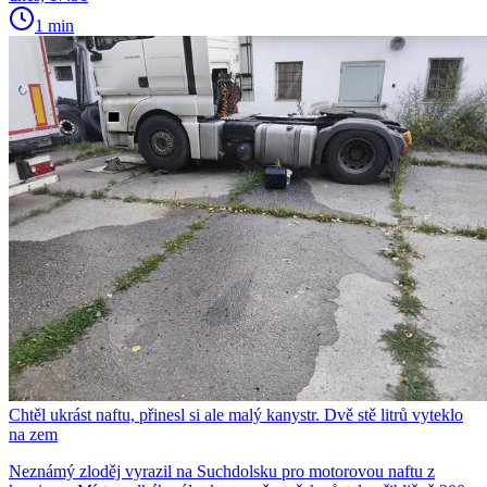
1 min
Chtěl ukrást naftu, přinesl si ale malý kanystr. Dvě stě litrů vyteklo
na zem
Neznámý zloděj vyrazil na Suchdolsku pro motorovou naftu z