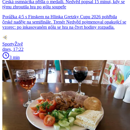
Česká osmnáctka přišla o medaili. Nedvěd popsal 15 minut, kdy se
týmu zhroutila hra po gólu soupeře
Porážka 4:5 s Finskem na Hlinka Gretzky Cupu 2026 pohřbila
české naděje na semifinále. Trenér Nedvěd pojmenoval opakující se
vzorec: po inkasovaném gólu se hra na čtvrt hodiny rozpadla.
SportyŽivě
dnes, 17:22
3 min