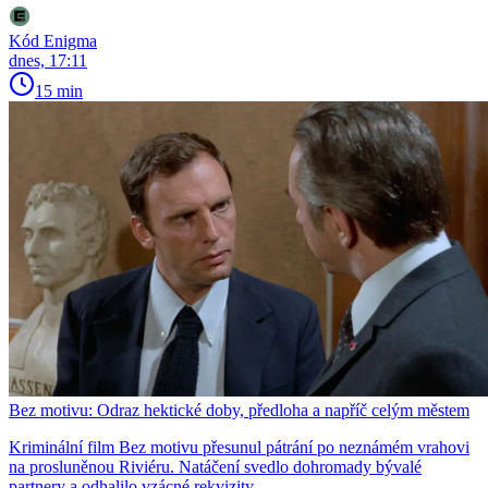
Kód Enigma
dnes, 17:11
15 min
Bez motivu: Odraz hektické doby, předloha a napříč celým městem
Kriminální film Bez motivu přesunul pátrání po neznámém vrahovi
na prosluněnou Riviéru. Natáčení svedlo dohromady bývalé
partnery a odhalilo vzácné rekvizity.