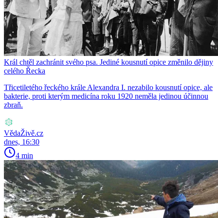
Král chtěl zachránit svého psa. Jediné kousnutí opice změnilo dějiny
celého Řecka
Třicetiletého řeckého krále Alexandra I. nezabilo kousnutí opice, ale
bakterie, proti kterým medicína roku 1920 neměla jedinou účinnou
zbraň.
VědaŽivě.cz
dnes, 16:30
4 min