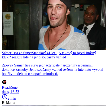
Sámer Issa ze SuperStar slaví 41 let. „A takový to býval krásný
kluk,“ reagují lidé na jeho současný vzhled
Zpěvák Sámer Issa slaví jednačtyřicáté narozeniny a oznámil
dokonce zásnuby. Jeho současný vzhled ovšem na internetu vyvolal
bouřlivou debatu o stopách minulosti.
ReadZone
dnes, 16:53
2 min
Reklama