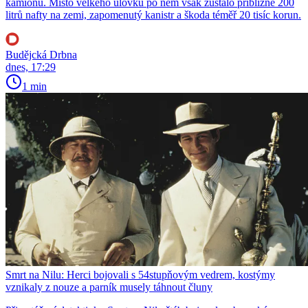
kamionu. Místo velkého úlovku po něm však zůstalo přibližně 200
litrů nafty na zemi, zapomenutý kanistr a škoda téměř 20 tisíc korun.
Budějcká Drbna
dnes, 17:29
1 min
Smrt na Nilu: Herci bojovali s 54stupňovým vedrem, kostýmy
vznikaly z nouze a parník musely táhnout čluny