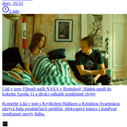
dnes, 16:53
2 min
Lítá v tom: Filmaři našli NASA v Bratislavě, Hádek usedl do
kokpitu Apolla 11 a diváci odhalili zeměpisné chyby
Komedie Lítá v tom s Kryštofem Hádkem a Kristínou Svarinskou
ukrývá řadu produkčních perliček, překvapivé lokace i úsměvné
zeměpisné omyly štábu.