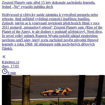
Zrození Planety opic před 15 lety dokonale zachránilo legendu.
Jediné „Ne“ vyrazilo publiku dech
Hollywood si vždycky najde záminku k vytvoření prequelu nebo
rebootu, jímž pořádně vyždímá existující úspěšnou franšízu.
Způsob, jakým se k vrstevnaté mytologii předchozích filmů v roce
2011 postavil „prequelový reboot“ Zrození Planety opic (Rise of the
Planet of the Apes), je ale dodnes v podstatě učebnicový. Není divu,
že první velký snímek Ruperta Wyatta položil základ modernímu
pavilonu opičí ságy, který zcela zachránil pověst původní filmové
legendy z roku 1968, již obklopuje tolik pochybných dějových
článků.
Kinobox.cz
dnes, 17:05
8 min