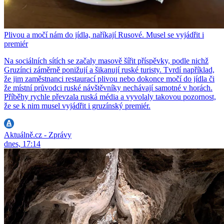
Plivou a močí nám do jídla, naříkají Rusové. Musel se vyjádřit i
premiér
Na sociálních sítích se začaly masově šířit příspěvky, podle nichž
Gruzínci záměrně ponižují a šikanují ruské turisty. Tvrdí například,
že jim zaměstnanci restaurací plivou nebo dokonce močí do jídla či
že místní průvodci ruské návštěvníky nechávají samotné v horách.
Příběhy rychle převzala ruská média a vyvolaly takovou pozornost,
že se k nim musel vyjádřit i gruzínský premiér.
Aktuálně.cz - Zprávy
dnes, 17:14