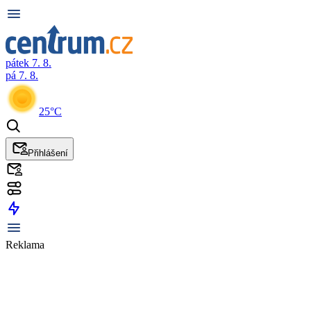
pátek 7. 8.
pá 7. 8.
25°C
Přihlášení
Reklama