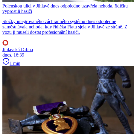
Polenskou ulici v Jihlavě dnes odpoledne uzavřela nehoda, řidičku
vyprostili hasiči
Složky integrovaného záchranného systému dnes odpoledne
zaměstnávala nehoda, kdy řidička Fiatu sjela v Jihlavě ze stráně. Z
vozu ji museli dostat profesionální hasiči.
Jihlavská Drbna
dnes, 16:39
1 min