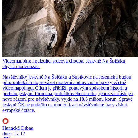
Videomapping i pulzující srdcová chodba. Jeskyně Na Špičáku
chystá modernizaci
Návštěvníky jeskyně Na Špičáku u Supíkovic na Jesenicku budou
při prohlídkách doprovázet moderní audiovizuální prvky včetně
videomappingu. Cílem je přiblížit poutavým způsobem historii a
podobu jeskyní. Proměna prohlídkového okruhu, jehož součástí je i
nové zázemí pro návštěvníky, vyjde na 18,6 milionu korun. Správě
jeskyní ČR se podařilo na modernizaci návštěvnické trasy získat
evropské dotace.
Hanácká Drbna
dnes, 17:12