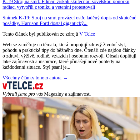
K-19 Stroj na smrt: Filmaři získali skutečnou sovětskou ponorku,
radiaci vytvořili z toniku a veteráni protestovali
Snímek K-19: Stroj na smrt provázel ostře laděný dopis od skutečné
posádky. Harrison Ford dostal gigantický...
Tento článek byl publikován ze zdrojů
V Telce
Web se zaměřuje na témata, která propojují zdravý životní styl,
pohodu a praktické tipy do běžného dne. Čtenáři zde najdou články
o zdraví, výživě, rodině, vztazích i osobním rozvoji. Obsah doplňují
také zajímavosti a inspirace, které přinášejí nové pohledy na
každodenní situace. Styl psaní je...
Všechny články tohoto autora →
Vybrali jsme pro vás
Magazíny a zajímavosti