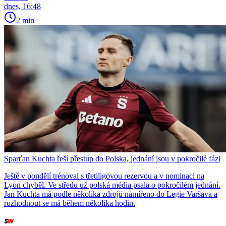
dnes, 16:48
2 min
Sparťan Kuchta řeší přestup do Polska, jednání jsou v pokročilé fázi
Ještě v pondělí trénoval s třetiligovou rezervou a v nominaci na
Lyon chyběl. Ve středu už polská média psala o pokročilém jednání.
Jan Kuchta má podle několika zdrojů namířeno do Legie Varšava a
rozhodnout se má během několika hodin.