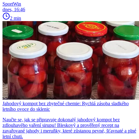
SportWin
dnes, 16:46
2 min
Jahodový kompot bez zbytečné chemie: Rychlá zásoba sladkého
letního ovoce do sklenic
Naučte se, jak se připravuje dokonalý jahodový kompot bez
zdlouhavého vaření sirupu! Bleskový a prověřený recept na
zavařované jahody i meruňky, které zůstanou pevné, šťavnaté a plné
letní chuti.