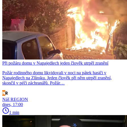
Při požáru domu v Napajedlech jeden člověk utrpěl zranění
Požár rodinného domu likvidovali v noci na pátek hasiči v
Napajedlech na Zlínsku. Jeden člověk při něm utrpěl zranění,
skončil v péči záchranářů. Požár…
Náš REGION
dnes, 17:00
1 min