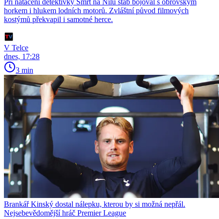
Při natáčení detektivky Smrt na Nilu štáb bojoval s obrovským
horkem i hlukem lodních motorů. Zvláštní původ filmových
kostýmů překvapil i samotné herce.
V Telce
dnes, 17:28
3 min
Brankář Kinský dostal nálepku, kterou by si možná nepřál.
Nejsebevědomější hráč Premier League