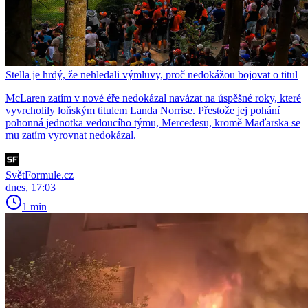
Stella je hrdý, že nehledali výmluvy, proč nedokážou bojovat o titul
McLaren zatím v nové éře nedokázal navázat na úspěšné roky, které
vyvrcholily loňským titulem Landa Norrise. Přestože jej pohání
pohonná jednotka vedoucího týmu, Mercedesu, kromě Maďarska se
mu zatím vyrovnat nedokázal.
SvětFormule.cz
dnes, 17:03
1 min