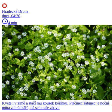
Hradecká Drbna
dnes, 04:30
4 min
Kvete i v zimě a stačí mu kousek kořínku. Ptačinec žabinec je noční
můra zahrádkářů, dá se ho ale zbavit