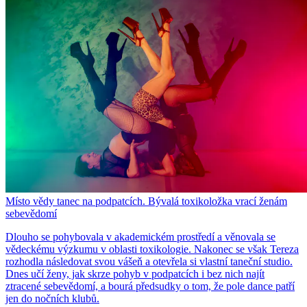
Místo vědy tanec na podpatcích. Bývalá toxikoložka vrací ženám
sebevědomí
Dlouho se pohybovala v akademickém prostředí a věnovala se
vědeckému výzkumu v oblasti toxikologie. Nakonec se však Tereza
rozhodla následovat svou vášeň a otevřela si vlastní taneční studio.
Dnes učí ženy, jak skrze pohyb v podpatcích i bez nich najít
ztracené sebevědomí, a bourá předsudky o tom, že pole dance patří
jen do nočních klubů.