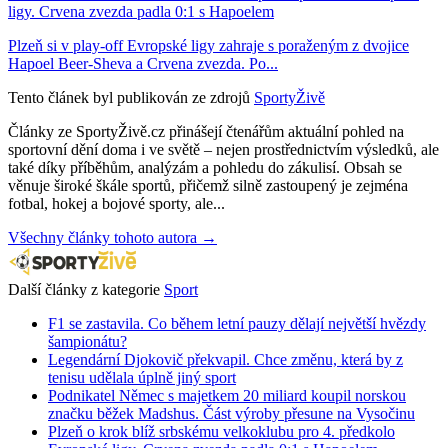
ligy. Crvena zvezda padla 0:1 s Hapoelem
Plzeň si v play-off Evropské ligy zahraje s poraženým z dvojice
Hapoel Beer-Sheva a Crvena zvezda. Po...
Tento článek byl publikován ze zdrojů
SportyŽivě
Články ze SportyŽivě.cz přinášejí čtenářům aktuální pohled na
sportovní dění doma i ve světě – nejen prostřednictvím výsledků, ale
také díky příběhům, analýzám a pohledu do zákulisí. Obsah se
věnuje široké škále sportů, přičemž silně zastoupený je zejména
fotbal, hokej a bojové sporty, ale...
Všechny články tohoto autora →
Další články z kategorie
Sport
F1 se zastavila. Co během letní pauzy dělají největší hvězdy
šampionátu?
Legendární Djokovič překvapil. Chce změnu, která by z
tenisu udělala úplně jiný sport
Podnikatel Němec s majetkem 20 miliard koupil norskou
značku běžek Madshus. Část výroby přesune na Vysočinu
Plzeň o krok blíž srbskému velkoklubu pro 4. předkolo