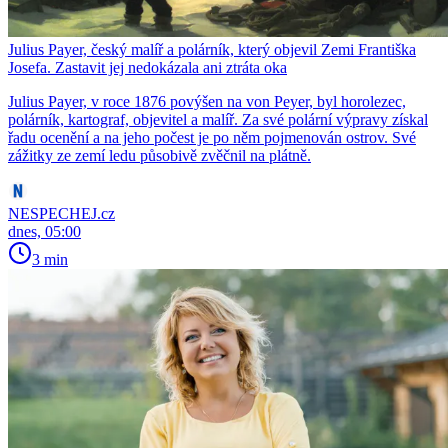
Julius Payer, český malíř a polárník, který objevil Zemi Františka
Josefa. Zastavit jej nedokázala ani ztráta oka
Julius Payer, v roce 1876 povýšen na von Peyer, byl horolezec,
polárník, kartograf, objevitel a malíř. Za své polární výpravy získal
řadu ocenění a na jeho počest je po něm pojmenován ostrov. Své
zážitky ze zemí ledu působivě zvěčnil na plátně.
NESPECHEJ.cz
dnes, 05:00
3 min