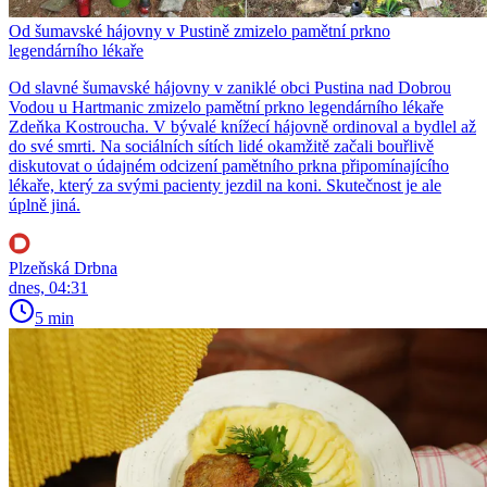
Od šumavské hájovny v Pustině zmizelo pamětní prkno
legendárního lékaře
Od slavné šumavské hájovny v zaniklé obci Pustina nad Dobrou
Vodou u Hartmanic zmizelo pamětní prkno legendárního lékaře
Zdeňka Kostroucha. V bývalé knížecí hájovně ordinoval a bydlel až
do své smrti. Na sociálních sítích lidé okamžitě začali bouřlivě
diskutovat o údajném odcizení pamětního prkna připomínajícího
lékaře, který za svými pacienty jezdil na koni. Skutečnost je ale
úplně jiná.
Plzeňská Drbna
dnes, 04:31
5 min