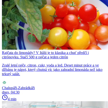
Rajčata do limonády? V Itálii je to klasika a chuť předčí i
citrónovku. Stačí 500 g rajčat a jeden citrón
Zralé letní rajče, citron, cukr, voda a led. Deset minut práce a ve
džbánu je nápoj, který chutná víc jako zahradní limonáda než jako
tekutý salát.
Chalupáři-Zahrádkáři
dnes, 04:30
4 min