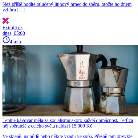
Než příště hodíte otlučený litinový hrnec do sběru, otočte ho dnem
vzhůru […]
Extrafit.cz
dnes, 05:08
4 min
Tenhle kávovar měla za socialismu skoro každá domácnost. Teď za
něj sběratelé z celého světa nabízí i 15 000 Kč
Ve sklepě, na půdě nebo někde vzadu ve spíži. Přesně tam obvykle