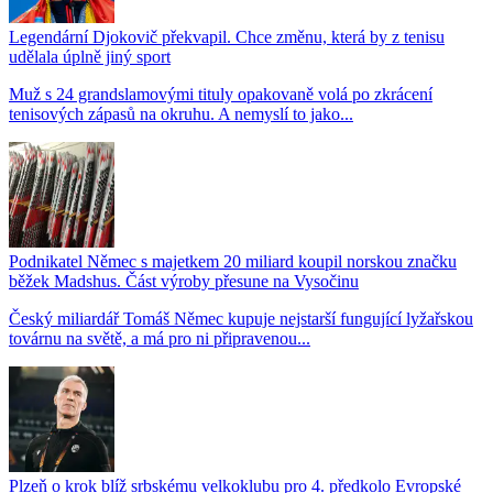
Legendární Djokovič překvapil. Chce změnu, která by z tenisu
udělala úplně jiný sport
Muž s 24 grandslamovými tituly opakovaně volá po zkrácení
tenisových zápasů na okruhu. A nemyslí to jako...
Podnikatel Němec s majetkem 20 miliard koupil norskou značku
běžek Madshus. Část výroby přesune na Vysočinu
Český miliardář Tomáš Němec kupuje nejstarší fungující lyžařskou
továrnu na světě, a má pro ni připravenou...
Plzeň o krok blíž srbskému velkoklubu pro 4. předkolo Evropské