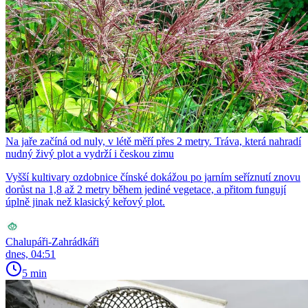
Na jaře začíná od nuly, v létě měří přes 2 metry. Tráva, která nahradí
nudný živý plot a vydrží i českou zimu
Vyšší kultivary ozdobnice čínské dokážou po jarním seříznutí znovu
dorůst na 1,8 až 2 metry během jediné vegetace, a přitom fungují
úplně jinak než klasický keřový plot.
Chalupáři-Zahrádkáři
dnes, 04:51
5 min