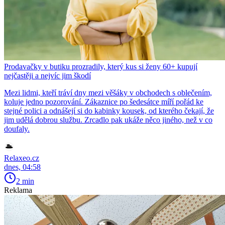
Prodavačky v butiku prozradily, který kus si ženy 60+ kupují
nejčastěji a nejvíc jim škodí
Mezi lidmi, kteří tráví dny mezi věšáky v obchodech s oblečením,
koluje jedno pozorování. Zákaznice po šedesátce míří pořád ke
stejné polici a odnášejí si do kabinky kousek, od kterého čekají, že
jim udělá dobrou službu. Zrcadlo pak ukáže něco jiného, než v co
doufaly.
Relaxeo.cz
dnes, 04:58
2 min
Reklama