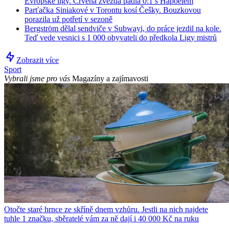
Evropské ligy. Crvena zvezda padla 0:1 s Hapoelem
Parťačka Siniakové v Torontu kosí Češky. Bouzkovou
porazila už potřetí v sezoně
Bergström dělal sendviče v Subwayi, do práce jezdil na kole.
Teď vede vesnici s 1 000 obyvateli do předkola Ligy mistrů
Zobrazit více
Sport
Vybrali jsme pro vás
Magazíny a zajímavosti
Otočte staré hrnce ze skříně dnem vzhůru. Jestli na nich najdete
tuhle 1 značku, sběratelé vám za ně dají i 40 000 Kč na ruku