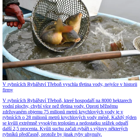
V rybnících Rybářství Třeboň vyschla třetina vody, nejvíce v historii
firmy
V rybnících Rybářství Třeboň, které hospodaří na 8000 hektarech
vodní plochy, chybí více než třetina vody. Oproti běžnému
zdržovaném objemu 75 milionů metrů krychlových vody je v
rybnících o 28 milionů metrů krychlových vody méně. Každý týden
se kvůli extrémně vysokým teplotám a nedostatku srážek odpaří
další 2,5 procenta. Kvůli suchu začali rybáři s výlovy některých
rybníků předčasně, protože by jinak ryby uhynuly.