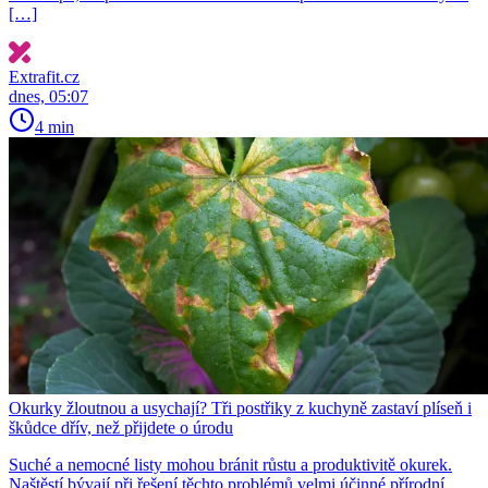
[…]
Extrafit.cz
dnes, 05:07
4 min
Okurky žloutnou a usychají? Tři postřiky z kuchyně zastaví plíseň i
škůdce dřív, než přijdete o úrodu
Suché a nemocné listy mohou bránit růstu a produktivitě okurek.
Naštěstí bývají při řešení těchto problémů velmi účinné přírodní