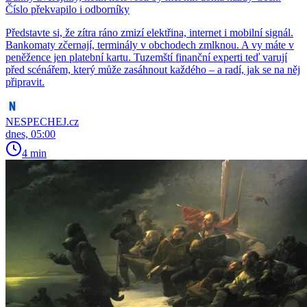
Číslo překvapilo i odborníky
Představte si, že zítra ráno zmizí elektřina, internet i mobilní signál.
Bankomaty zčernají, terminály v obchodech zmlknou. A vy máte v
peněžence jen platební kartu. Tuzemští finanční experti teď varují
před scénářem, který může zasáhnout každého – a radí, jak se na něj
připravit.
NESPECHEJ.cz
dnes, 05:00
4 min