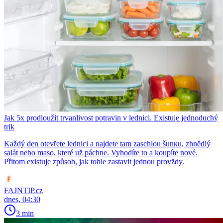
Jak 5x prodloužit trvanlivost potravin v lednici. Existuje jednoduchý
trik
Každý den otevřete lednici a najdete tam zaschlou šunкu, zhnědlý
salát nebo maso, které už páchne. Vyhodíte to a koupíte nové.
Přitom existuje způsob, jak tohle zastavit jednou provždy.
FAJNTIP.cz
dnes, 04:30
3 min