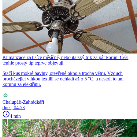
Klimatizace za tisíce měsíčně, nebo italský trik za pár korun. Češi
tenhle prostý tip teprve objevují
Stačí kus mokré bavlny, otevřené okno a trocha větru. Vzduch
procházející vlhkou textilií se ochladí až o 5 °C, a nestojí to ani
korunu za elektřinu.
Chalupáři-Zahrádkáři
dnes, 04:53
4 min