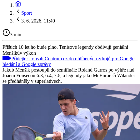
Sport
3. 6. 2026, 11:40
3 min
Příštích 10 let ho bude plno. Tenisové legendy obdivují geniální
Menšíkův výkon
Přidejte si obsah Centrum.cz do oblíbených zdrojů pro Google
hledání a Google zprávy
Jakub Menšík postoupil do semifinále Roland Garros po výhře nad
Joaem Fonsecou 6:3, 6:4, 7:6, a legendy jako McEnroe či Wilander
se předháněly v superlativech.