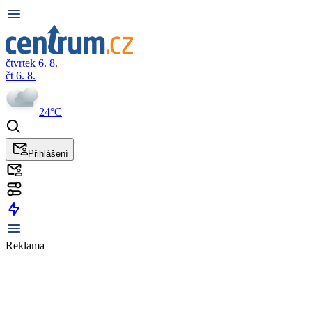
čtvrtek 6. 8.
čt 6. 8.
24°C
Přihlášení
Reklama