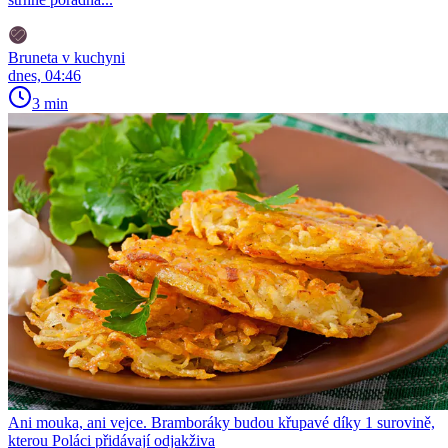
Bruneta v kuchyni
dnes, 04:46
3 min
Ani mouka, ani vejce. Bramboráky budou křupavé díky 1 surovině,
kterou Poláci přidávají odjakživa