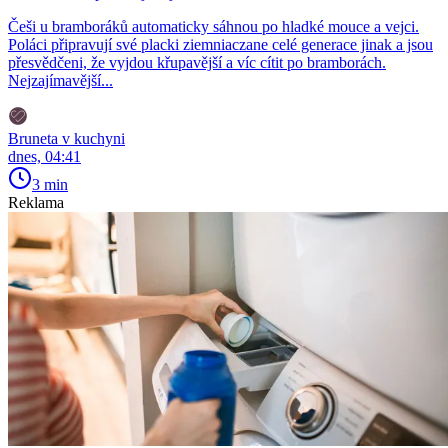
Češi u bramboráků automaticky sáhnou po hladké mouce a vejci.
Poláci připravují své placki ziemniaczane celé generace jinak a jsou
přesvědčeni, že vyjdou křupavější a víc cítit po bramborách.
Nejzajímavější...
Bruneta v kuchyni
dnes, 04:41
3 min
Reklama