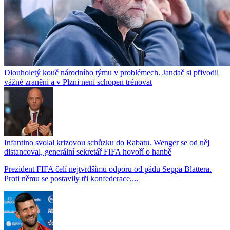
Dlouholetý kouč národního týmu v problémech. Jandač si přivodil
vážné zranění a v Plzni není schopen trénovat
Infantino svolal krizovou schůzku do Rabatu. Wenger se od něj
distancoval, generální sekretář FIFA hovoří o hanbě
Prezident FIFA čelí nejtvrdšímu odporu od pádu Seppa Blattera.
Proti němu se postavily tři konfederace,...