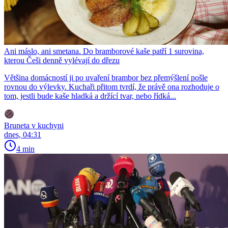
Ani máslo, ani smetana. Do bramborové kaše patří 1 surovina,
kterou Češi denně vylévají do dřezu
Většina domácností ji po uvaření brambor bez přemýšlení pošle
rovnou do výlevky. Kuchaři přitom tvrdí, že právě ona rozhoduje o
tom, jestli bude kaše hladká a držící tvar, nebo řídká...
Bruneta v kuchyni
dnes, 04:31
4 min