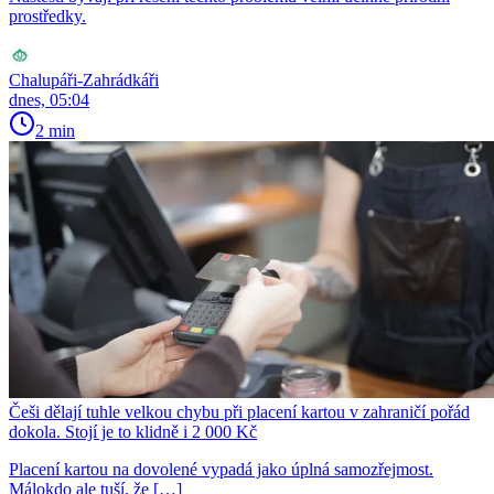
prostředky.
Chalupáři-Zahrádkáři
dnes, 05:04
2 min
Češi dělají tuhle velkou chybu při placení kartou v zahraničí pořád
dokola. Stojí je to klidně i 2 000 Kč
Placení kartou na dovolené vypadá jako úplná samozřejmost.
Málokdo ale tuší, že […]