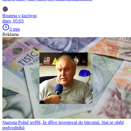
Bruneta v kuchyni
dnes, 05:03
3 min
Reklama
Starosta Polné uvěřil, že dříve investoval do bitcoinů. Stal se obětí
podvodníků