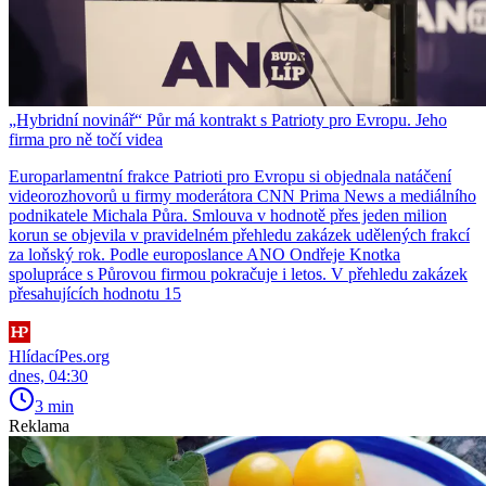
„Hybridní novinář“ Půr má kontrakt s Patrioty pro Evropu. Jeho
firma pro ně točí videa
Europarlamentní frakce Patrioti pro Evropu si objednala natáčení
videorozhovorů u firmy moderátora CNN Prima News a mediálního
podnikatele Michala Půra. Smlouva v hodnotě přes jeden milion
korun se objevila v pravidelném přehledu zakázek udělených frakcí
za loňský rok. Podle europoslance ANO Ondřeje Knotka
spolupráce s Půrovou firmou pokračuje i letos. V přehledu zakázek
přesahujících hodnotu 15
HlídacíPes.org
dnes, 04:30
3 min
Reklama