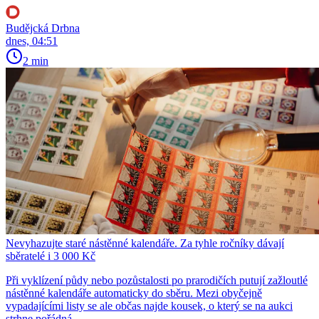
Budějcká Drbna
dnes, 04:51
2 min
Nevyhazujte staré nástěnné kalendáře. Za tyhle ročníky dávají
sběratelé i 3 000 Kč
Při vyklízení půdy nebo pozůstalosti po prarodičích putují zažloutlé
nástěnné kalendáře automaticky do sběru. Mezi obyčejně
vypadajícími listy se ale občas najde kousek, o který se na aukci
strhne pořádná...