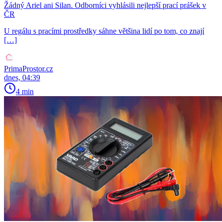
Žádný Ariel ani Silan. Odborníci vyhlásili nejlepší prací prášek v
ČR
U regálu s pracími prostředky sáhne většina lidí po tom, co znají
[…]
PrimaProstor.cz
dnes, 04:39
4 min