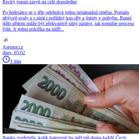
Řecký jogurt zasytí na celé dopoledne
Po šedesátce se v těle odehrává jedna nenápadná změna. Pomalu
ubývají svaly a s nimi i pořádný kus síly a jistoty v pohybu. Ranní
jídlo přitom může být překvapivě silný nástroj, jak tomuhle procesu
čelit. A jedna položka na talíři...
Asenior.cz
dnes, 05:02
3 min
Banky zveřejnily, kolik hotovosti by měl mít doma každý Čech.