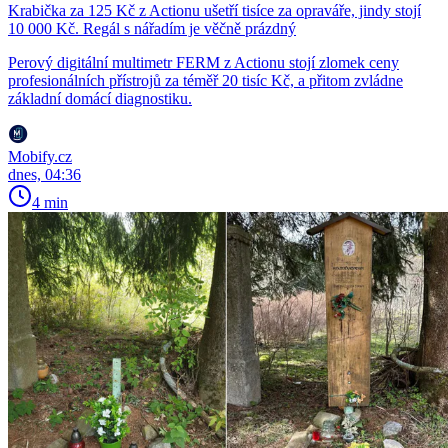
Krabička za 125 Kč z Actionu ušetří tisíce za opraváře, jindy stojí
10 000 Kč. Regál s nářadím je věčně prázdný
Perový digitální multimetr FERM z Actionu stojí zlomek ceny
profesionálních přístrojů za téměř 20 tisíc Kč, a přitom zvládne
základní domácí diagnostiku.
Mobify.cz
dnes, 04:36
4 min