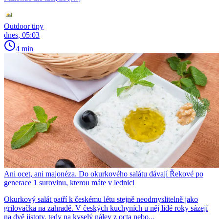
Outdoor tipy
dnes, 05:03
4 min
Ani ocet, ani majonéza. Do okurkového salátu dávají Řekové po
generace 1 surovinu, kterou máte v lednici
Okurkový salát patří k českému létu stejně neodmyslitelně jako
grilovačka na zahradě. V českých kuchyních u něj lidé roky sázejí
na dvě jistoty, tedy na kyselý nálev z octa nebo...