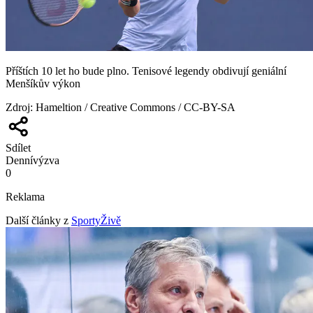
Příštích 10 let ho bude plno. Tenisové legendy obdivují geniální
Menšíkův výkon
Zdroj
:
Hameltion / Creative Commons / CC-BY-SA
Sdílet
Denní
výzva
0
Reklama
Další články z
SportyŽivě