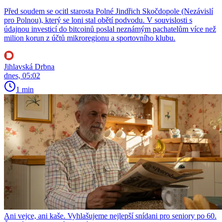
Před soudem se ocitl starosta Polné Jindřich Skočdopole (Nezávislí
pro Polnou), který se loni stal obětí podvodu. V souvislosti s
údajnou investicí do bitcoinů poslal neznámým pachatelům více než
milion korun z účtů mikroregionu a sportovního klubu.
Jihlavská Drbna
dnes, 05:02
1 min
Ani vejce, ani kaše. Vyhlašujeme nejlepší snídani pro seniory po 60.