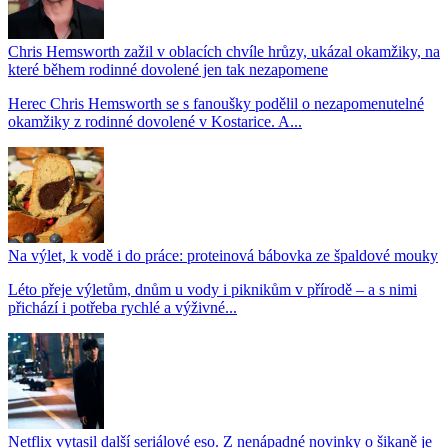
Chris Hemsworth zažil v oblacích chvíle hrůzy, ukázal okamžiky, na
které během rodinné dovolené jen tak nezapomene
Herec Chris Hemsworth se s fanoušky podělil o nezapomenutelné
okamžiky z rodinné dovolené v Kostarice. A...
Na výlet, k vodě i do práce: proteinová bábovka ze špaldové mouky
Léto přeje výletům, dnům u vody i piknikům v přírodě – a s nimi
přichází i potřeba rychlé a výživné...
Netflix vytasil další seriálové eso. Z nenápadné novinky o šikaně je