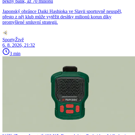
pěkný balík, až 70 milionů
Japonský obránce Daiki Hashioka ve Slavii sportovně neuspěl,
přesto z něj klub může vytěžit desítky milionů korun díky
promyšlené smluvní strategii.
SportyŽivě
6. 8. 2026, 21:32
3 min