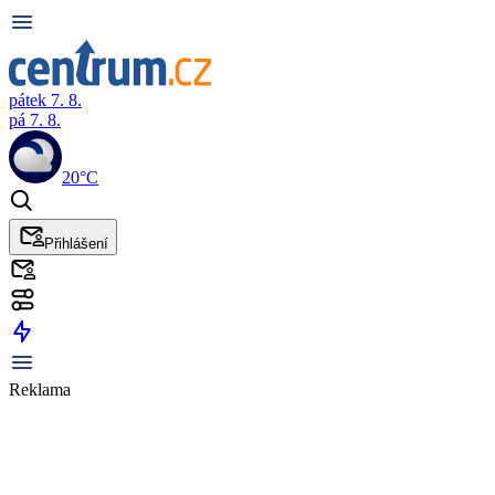
pátek 7. 8.
pá 7. 8.
20°C
Přihlášení
Reklama