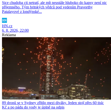
Sice chudoba cti netratí, ale mít neustále hluboko do kapsy není nic
příjemného. Tým britských vědců pod vedením Praveethy
Patalayové z londýnské...
HN.cz
6. 8. 2026, 22:00
Reklama
89 dronů se v Sydney zřítilo mezi diváky. Jeden stojí přes 60 tisíc
Kč a po pádu do vody je úplně na odpis