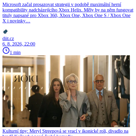
Microsoft začal prosazovat strategii v podobě maximální herní
kompatibility nadcházejícího Xbox Helix. Měly by na něm fungovat
tituly napsané pro Xbox 360, Xbox One, Xbox One S / Xbox One
X i novinky…
diit.cz
6. 8. 2026, 22:00
1 min
Kulturní tipy: Meryl Streepová se vrací v ikonické roli, divadlo na