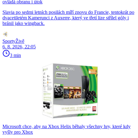
ovládá obranu i útok
Slavia po sedmi letních posilách míří znovu do Francie, tentokrát po
dvacetiletém Kamerunci z Auxerre, který ve třetí lize střílel góly i
bránil jako wingback.
SportyŽivě
6. 8. 2026, 22:05
3 min
Microsoft chce, aby na Xbox Helix běhaly všechny hry, které kdy
vyšly pro Xbox