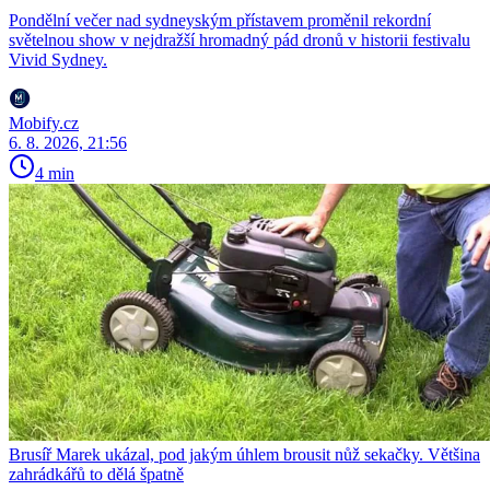
Pondělní večer nad sydneyským přístavem proměnil rekordní
světelnou show v nejdražší hromadný pád dronů v historii festivalu
Vivid Sydney.
Mobify.cz
6. 8. 2026, 21:56
4 min
Brusíř Marek ukázal, pod jakým úhlem brousit nůž sekačky. Většina
zahrádkářů to dělá špatně