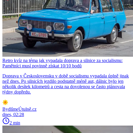
Retro kvíz na téma jak vypadala doprava a silnice za socialismu:
Pamětníci musí povinně získat 10/10 bodů
Doprava v Československu v době socialismu vypadala úplně jinak
než dnes. Po silnicích jezdilo podstatně méně aut, dálnic bylo jen
několik desítek kilometrů a cesta na dovolenou se často plánovala
týdny dopředu.
BydlímeÚtulně.cz
dnes, 02:28
2 min