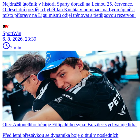
Nejdražší útočník v historii Sparty dorazil na Letnou 25. července.
O deset dní později chyběl Jan Kuchta v nominaci na Lyon úplně a
místo přípravy na Ligu mistrů odjel trénovat s třetiligovou rezervou.
SportWin
6. 8. 2026, 23:39
2 min
Otec Antonelliho trénuje Fittipaldiho syna: Brazilec vychvaluje lídra
Před letní přestávkou se dynamika boje o titul v posledních