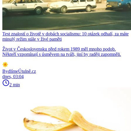
Test znalostí o životě v dobách socialismu: 10 otázek odhalí, za máte
minulý režim stále v živé paměti
Život v Československu před rokem 1989 měl mnoho podob.
Někteří vzpomínají s úsměvem na tváři, jiní by raději zapomněli.
BydlímeÚtulně.cz
dnes, 03:04
2 min