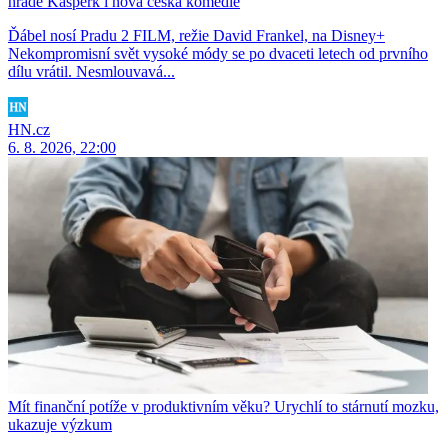
hradě Kašperk i nová česká komedie
Ďábel nosí Pradu 2 FILM, režie David Frankel, na Disney+
Nekompromisní svět vysoké módy se po dvaceti letech od prvního
dílu vrátil. Nesmlouvavá...
HN.cz
6. 8. 2026, 22:00
Mít finanční potíže v produktivním věku? Urychlí to stárnutí mozku,
ukazuje výzkum