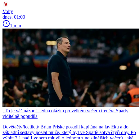
Volty
dnes, 01:00
1 min
„To je váš názor." Jedna otázka po velkém večeru trenéra Sparty
viditelně popudila
Devětačtyřicetiletý Brian Priske posadil kapitána na lavičku a do
základní sestavy poslal muže, který byl ve Spartě sotva čtyři dny. Po
výhře 2:1 nad Lyonem mluvil o jednom z nejsilnějších večerů, jaké