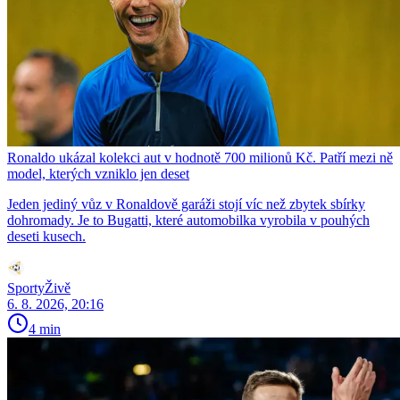
Ronaldo ukázal kolekci aut v hodnotě 700 milionů Kč. Patří mezi ně
model, kterých vzniklo jen deset
Jeden jediný vůz v Ronaldově garáži stojí víc než zbytek sbírky
dohromady. Je to Bugatti, které automobilka vyrobila v pouhých
deseti kusech.
SportyŽivě
6. 8. 2026, 20:16
4 min