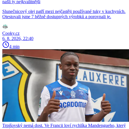
našli ty nejkvalitnější
Slunečnicový olej patří mezi nejčastěji používané tuky v kuchyních.
Otestovali jsme 7 běžně dostupných výrobků a porovnali je.
Cooky.cz
6. 8. 2026, 22:40
4 min
Trpišovský nemá dost. Ve Francii loví rychlíka Mandengueho, který