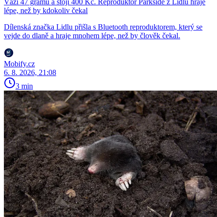
Váží 47 gramů a stojí 400 Kč. Reproduktor Parkside z Lidlu hraje
lépe, než by kdokoliv čekal
Dílenská značka Lidlu přišla s Bluetooth reproduktorem, který se
vejde do dlaně a hraje mnohem lépe, než by člověk čekal.
Mobify.cz
6. 8. 2026, 21:08
3 min