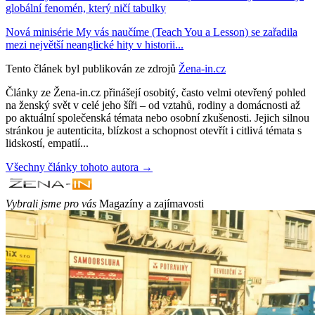
globální fenomén, který ničí tabulky
Nová minisérie My vás naučíme (Teach You a Lesson) se zařadila
mezi největší neanglické hity v historii...
Tento článek byl publikován ze zdrojů
Žena-in.cz
Články ze Žena-in.cz přinášejí osobitý, často velmi otevřený pohled
na ženský svět v celé jeho šíři – od vztahů, rodiny a domácnosti až
po aktuální společenská témata nebo osobní zkušenosti. Jejich silnou
stránkou je autenticita, blízkost a schopnost otevřít i citlivá témata s
lidskostí, empatií...
Všechny články tohoto autora →
Vybrali jsme pro vás
Magazíny a zajímavosti