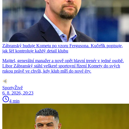
Zábranský buduje Kometu po vzoru Fergusona. Kučeřík popisuje,
jak šéf kontroluje každý detail klubu
Majitel, generální manažer a nově opět hlavní trenér v jedné osobě.
Libor Zábranský stáhl veškeré sportovní řízení Komety do svých
rukou právě ve chvíli, kdy klub míří do nové éry.
SportyŽivě
6. 8. 2026, 20:23
4 min