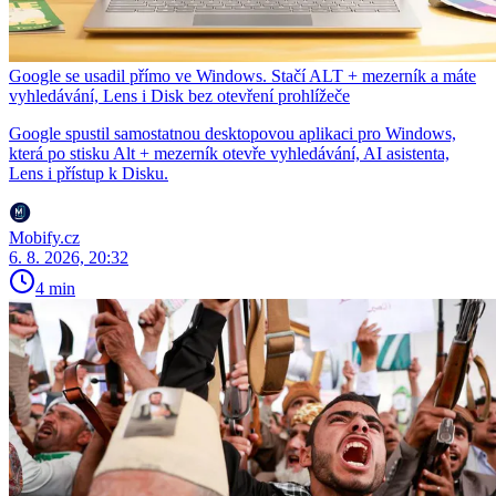
Google se usadil přímo ve Windows. Stačí ALT + mezerník a máte
vyhledávání, Lens i Disk bez otevření prohlížeče
Google spustil samostatnou desktopovou aplikaci pro Windows,
která po stisku Alt + mezerník otevře vyhledávání, AI asistenta,
Lens i přístup k Disku.
Mobify.cz
6. 8. 2026, 20:32
4 min