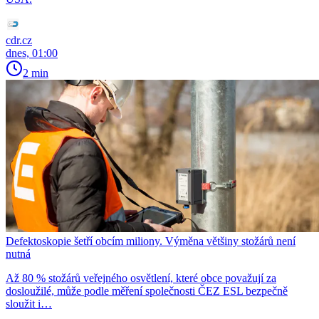
cdr.cz
dnes, 01:00
2 min
Defektoskopie šetří obcím miliony. Výměna většiny stožárů není
nutná
Až 80 % stožárů veřejného osvětlení, které obce považují za
dosloužilé, může podle měření společnosti ČEZ ESL bezpečně
sloužit i…