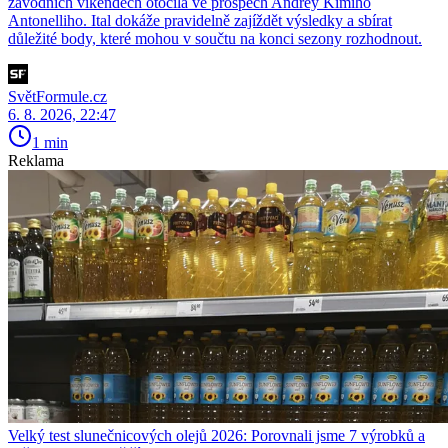
závodních víkendech otočila ve prospěch Andrey Kimiho
Antonelliho. Ital dokáže pravidelně zajíždět výsledky a sbírat
důležité body, které mohou v součtu na konci sezony rozhodnout.
SvětFormule.cz
6. 8. 2026, 22:47
1 min
Reklama
Velký test slunečnicových olejů 2026: Porovnali jsme 7 výrobků a