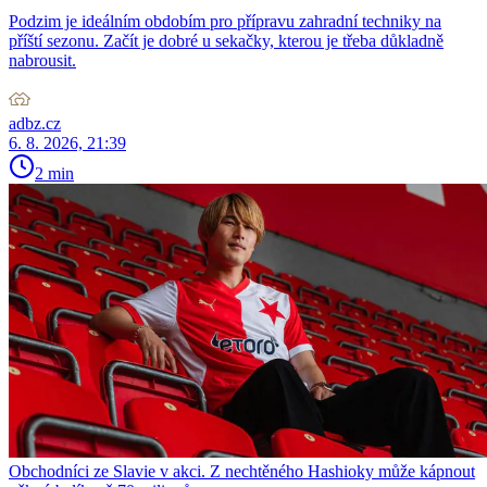
Podzim je ideálním obdobím pro přípravu zahradní techniky na
příští sezonu. Začít je dobré u sekačky, kterou je třeba důkladně
nabrousit.
adbz.cz
6. 8. 2026, 21:39
2 min
Obchodníci ze Slavie v akci. Z nechtěného Hashioky může kápnout