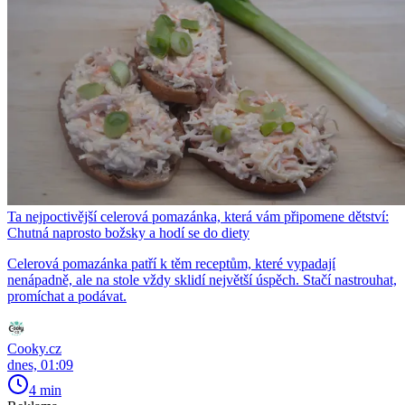
Ta nejpoctivější celerová pomazánka, která vám připomene dětství:
Chutná naprosto božsky a hodí se do diety
Celerová pomazánka patří k těm receptům, které vypadají
nenápadně, ale na stole vždy sklidí největší úspěch. Stačí nastrouhat,
promíchat a podávat.
Cooky.cz
dnes, 01:09
4 min