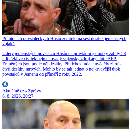
Při útocích povstaleckých Húsíů zemřelo na šest desítek jemenských
vojáků
Údery jemenských povstalců Húsíů na provládní jednotky zabily 58
lidí, řekl ve čtvrtek nejmenovaný vojenský zdroj agentuře AFP.
Zraněných jsou podle něj desítky. Předchozí údaje uváděly zhruba
čtyři desítky mrtvých. Mohlo by se tak jednat o nejkrvavější útok
povstalců v Jemenu od příměří z roku 2022.
Aktuálně.cz - Zprávy
6. 8. 2026, 20:27