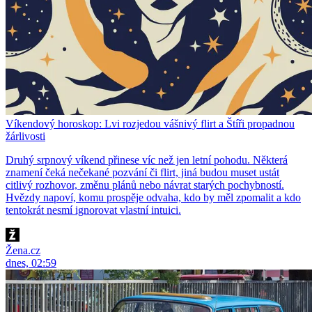
Víkendový horoskop: Lvi rozjedou vášnivý flirt a Štíři propadnou
žárlivosti
Druhý srpnový víkend přinese víc než jen letní pohodu. Některá
znamení čeká nečekané pozvání či flirt, jiná budou muset ustát
citlivý rozhovor, změnu plánů nebo návrat starých pochybností.
Hvězdy napoví, komu prospěje odvaha, kdo by měl zpomalit a kdo
tentokrát nesmí ignorovat vlastní intuici.
Žena.cz
dnes, 02:59