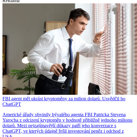
Reklama
FBI agent měl ukrást kryptoměny za milion dolarů. Usvědčil ho
ChatGPT
Americké úřady obvinily bývalého agenta FBI Patricka Stevena
Yarocha z odcizení kryptoměn v hodnotě přibližně jednoho milionu
dolarů. Mezi nejzajímavější důkazy patří jeho konverzace s
ChatGPT, ve kterých údajně řešil investování peněz i odchod z
USA.