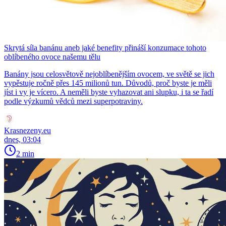
Skrytá síla banánu aneb jaké benefity přináší konzumace tohoto
oblíbeného ovoce našemu tělu
Banány jsou celosvětově nejoblíbenějším ovocem, ve světě se jich
vypěstuje ročně přes 145 milionů tun. Důvodů, proč byste je měli
jíst i vy je vícero. A neměli byste vyhazovat ani slupku, i ta se řadí
podle výzkumů vědců mezi superpotraviny.
Krasnezeny.eu
dnes, 03:04
2 min