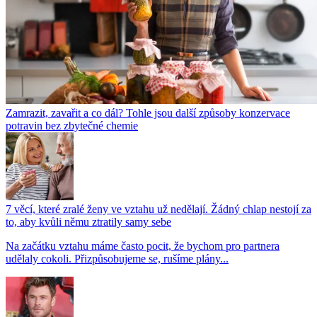
Zamrazit, zavařit a co dál? Tohle jsou další způsoby konzervace
potravin bez zbytečné chemie
7 věcí, které zralé ženy ve vztahu už nedělají. Žádný chlap nestojí za
to, aby kvůli němu ztratily samy sebe
Na začátku vztahu máme často pocit, že bychom pro partnera
udělaly cokoli. Přizpůsobujeme se, rušíme plány...