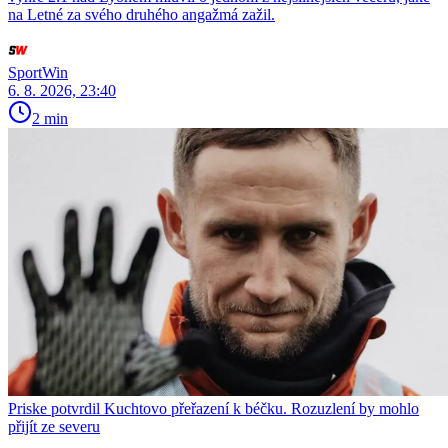
na Letné za svého druhého angažmá zažil.
SportWin
6. 8. 2026, 23:40
2 min
Priske potvrdil Kuchtovo přeřazení k béčku. Rozuzlení by mohlo
přijít ze severu