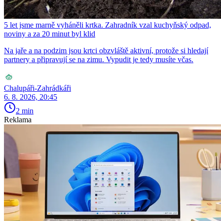
5 let jsme marně vyháněli krtka. Zahradník vzal kuchyňský odpad,
noviny a za 20 minut byl klid
Na jaře a na podzim jsou krtci obzvláště aktivní, protože si hledají
partnery a připravují se na zimu. Vypudit je tedy musíte včas.
Chalupáři-Zahrádkáři
6. 8. 2026, 20:45
2 min
Reklama