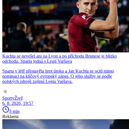
Kuchta se nevešel ani na Lyon a po příchodu Brunese je blízko
odchodu. Sparta jedná s Legií Varšava
Sparta v létě přestavěla hrot útoku a Jan Kuchta se ocitl mimo
nominaci na klíčový evropský zápas. O jeho služby se podle
polských zdrojů zajímá Legia Varšava.
SportyŽivě
6. 8. 2026, 19:57
3 min
Reklama