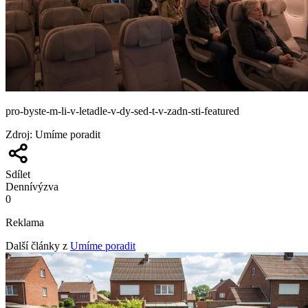
pro-byste-m-li-v-letadle-v-dy-sed-t-v-zadn-sti-featured
Zdroj
:
Umíme poradit
Sdílet
Denní
výzva
0
Reklama
Další články z
Umíme poradit