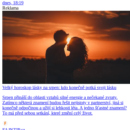
dnes, 18:19
Reklama
Velký horoskop lásky na srpen: kdo konečně potká svoji lásku
Srpen přináší do oblasti vztahů silné energie a nečekané zvraty.
Zatímco některá znamení budou řešit nejistoty v partnerství, jiná si
konečně odpočinou a užijí si lehkosti léta. A jedno šťastné znamení?
To má před sebou setkání, které změní celý život.
FAJNTIP.cz