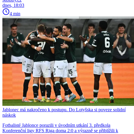
dnes, 18:03
4 min
Jablonec má nakročeno k postupu. Do Lotyšska si poveze solidní
náskok
Fotbalisté Jablonce porazili v úvodním utkání 3. předkola
Konferenční ligy RFS Riga doma 2:0 a výrazně se přiblížili k