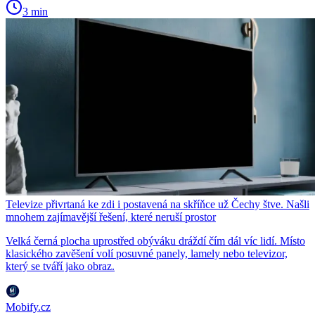
3 min
Televize přivrtaná ke zdi i postavená na skříňce už Čechy štve. Našli
mnohem zajímavější řešení, které neruší prostor
Velká černá plocha uprostřed obýváku dráždí čím dál víc lidí. Místo
klasického zavěšení volí posuvné panely, lamely nebo televizor,
který se tváří jako obraz.
Mobify.cz