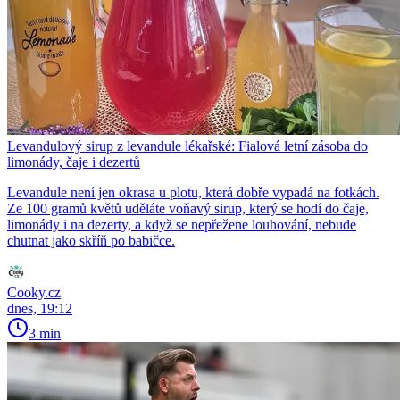
Levandulový sirup z levandule lékařské: Fialová letní zásoba do
limonády, čaje i dezertů
Levandule není jen okrasa u plotu, která dobře vypadá na fotkách.
Ze 100 gramů květů uděláte voňavý sirup, který se hodí do čaje,
limonády i na dezerty, a když se nepřežene louhování, nebude
chutnat jako skříň po babičce.
Cooky.cz
dnes, 19:12
3 min