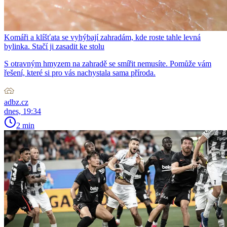
Komáři a klíšťata se vyhýbají zahradám, kde roste tahle levná
bylinka. Stačí ji zasadit ke stolu
S otravným hmyzem na zahradě se smířit nemusíte. Pomůže vám
řešení, které si pro vás nachystala sama příroda.
adbz.cz
dnes, 19:34
2 min