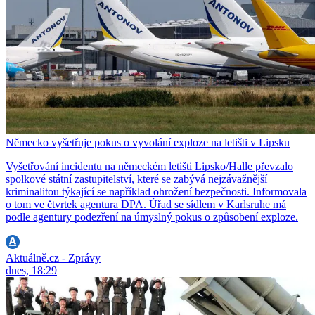
Německo vyšetřuje pokus o vyvolání exploze na letišti v Lipsku
Vyšetřování incidentu na německém letišti Lipsko/Halle převzalo
spolkové státní zastupitelství, které se zabývá nejzávažnější
kriminalitou týkající se například ohrožení bezpečnosti. Informovala
o tom ve čtvrtek agentura DPA. Úřad se sídlem v Karlsruhe má
podle agentury podezření na úmyslný pokus o způsobení exploze.
Aktuálně.cz - Zprávy
dnes, 18:29