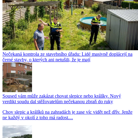
Nečekaná kontrola ze stavebního úřadu: Lidé masivně doplácejí na
černé stavby, o kterých ani netušili, že je mají
Soused vám může zakázat chovat slepice nebo králíky. Nový
verdikt soudu dal stěžovatelům nečekanou zbraň do ruky
Chov slepic a králíků na zahradách je zase víc vidět než dřív. Jenže
ne každý v okolí z toho má radost....