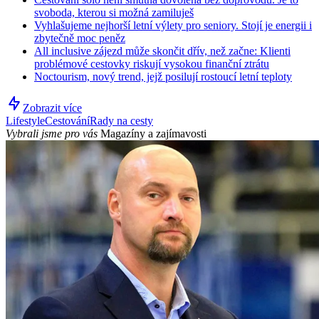
svoboda, kterou si možná zamiluješ
Vyhlašujeme nejhorší letní výlety pro seniory. Stojí je energii i
zbytečně moc peněz
All inclusive zájezd může skončit dřív, než začne: Klienti
problémové cestovky riskují vysokou finanční ztrátu
Noctourism, nový trend, jejž posilují rostoucí letní teploty
Zobrazit více
Lifestyle
Cestování
Rady na cesty
Vybrali jsme pro vás
Magazíny a zajímavosti