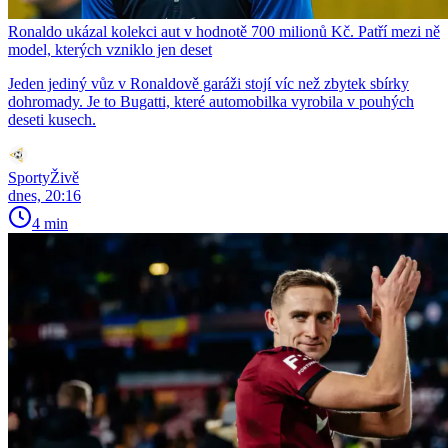
Ronaldo ukázal kolekci aut v hodnotě 700 milionů Kč. Patří mezi ně
model, kterých vzniklo jen deset
Jeden jediný vůz v Ronaldově garáži stojí víc než zbytek sbírky
dohromady. Je to Bugatti, které automobilka vyrobila v pouhých
deseti kusech.
SportyŽivě
dnes, 20:16
4 min