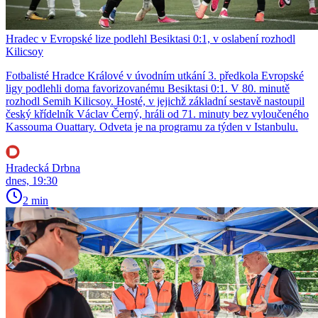
Hradec v Evropské lize podlehl Besiktasi 0:1, v oslabení rozhodl
Kilicsoy
Fotbalisté Hradce Králové v úvodním utkání 3. předkola Evropské
ligy podlehli doma favorizovanému Besiktasi 0:1. V 80. minutě
rozhodl Semih Kilicsoy. Hosté, v jejichž základní sestavě nastoupil
český křídelník Václav Černý, hráli od 71. minuty bez vyloučeného
Kassouma Ouattary. Odveta je na programu za týden v Istanbulu.
Hradecká Drbna
dnes, 19:30
2 min