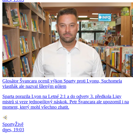
Glosátor Švancara ocenil výkon Sparty proti Lyonu, Suchomela
vlastňák ale nazval šíleným gólem
Sparta porazila Lyon na Letné 2:1 a do odvety 3. předkola Ligy
mistrů si veze jednogólový náskok. Petr Švancara ale upozornil i na
moment, který mohl všechno zhatit.
SportyŽivě
dnes, 19:03