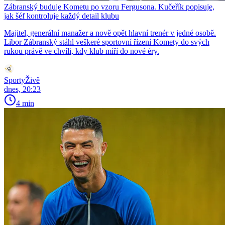
Zábranský buduje Kometu po vzoru Fergusona. Kučeřík popisuje,
jak šéf kontroluje každý detail klubu
Majitel, generální manažer a nově opět hlavní trenér v jedné osobě.
Libor Zábranský stáhl veškeré sportovní řízení Komety do svých
rukou právě ve chvíli, kdy klub míří do nové éry.
SportyŽivě
dnes, 20:23
4 min