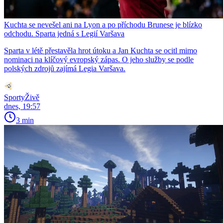
Kuchta se nevešel ani na Lyon a po příchodu Brunese je blízko
odchodu. Sparta jedná s Legií Varšava
Sparta v létě přestavěla hrot útoku a Jan Kuchta se ocitl mimo
nominaci na klíčový evropský zápas. O jeho služby se podle
polských zdrojů zajímá Legia Varšava.
SportyŽivě
dnes, 19:57
3 min