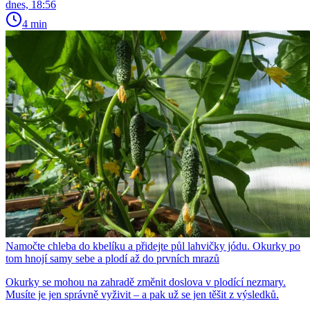
dnes, 18:56
4 min
Namočte chleba do kbelíku a přidejte půl lahvičky jódu. Okurky po
tom hnojí samy sebe a plodí až do prvních mrazů
Okurky se mohou na zahradě změnit doslova v plodící nezmary.
Musíte je jen správně vyživit – a pak už se jen těšit z výsledků.