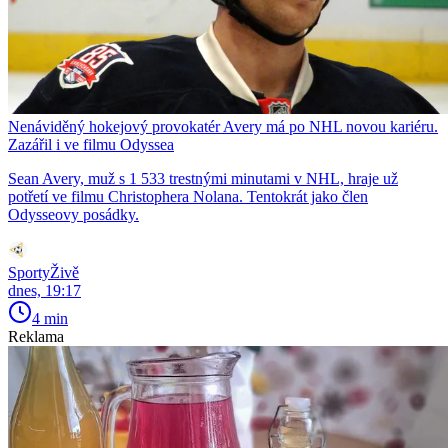
Nenáviděný hokejový provokatér Avery má po NHL novou kariéru.
Zazářil i ve filmu Odyssea
Sean Avery, muž s 1 533 trestnými minutami v NHL, hraje už
potřetí ve filmu Christophera Nolana. Tentokrát jako člen
Odysseovy posádky.
SportyŽivě
dnes, 19:17
4 min
Reklama