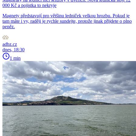
000 Kč a pojistka to nekryje
Magnety představují pro většinu ledniček velkou hrozbu. Pokud je
tam máte i vy, raději je rychle sundejte, protože jinak přijdete o plno
peněz.
adbz.cz
dnes, 18:30
1 min