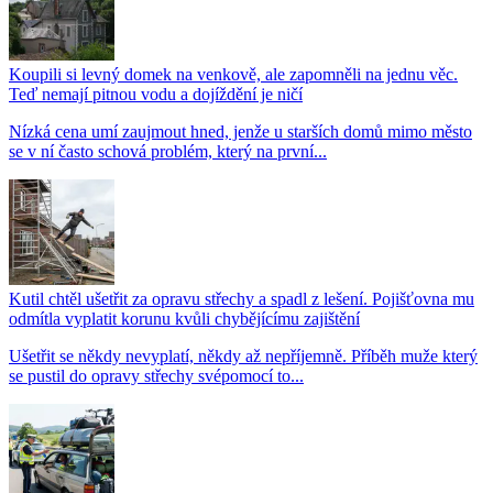
Koupili si levný domek na venkově, ale zapomněli na jednu věc.
Teď nemají pitnou vodu a dojíždění je ničí
Nízká cena umí zaujmout hned, jenže u starších domů mimo město
se v ní často schová problém, který na první...
Kutil chtěl ušetřit za opravu střechy a spadl z lešení. Pojišťovna mu
odmítla vyplatit korunu kvůli chybějícímu zajištění
Ušetřit se někdy nevyplatí, někdy až nepříjemně. Příběh muže který
se pustil do opravy střechy svépomocí to...