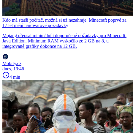
Kdo má starší počítač, možná si už nezahraje. Minecraft poprvé za
17 let mění hardwarové požadavky
Mojang přepsal minimální i doporučené požadavky pro Minecraft:
Java Edition. Minimum RAM vyskočilo ze 2 GB na 8, u
integrované grafiky dokonce na 12 GB.
Mobify.cz
dnes, 19:46
4 min