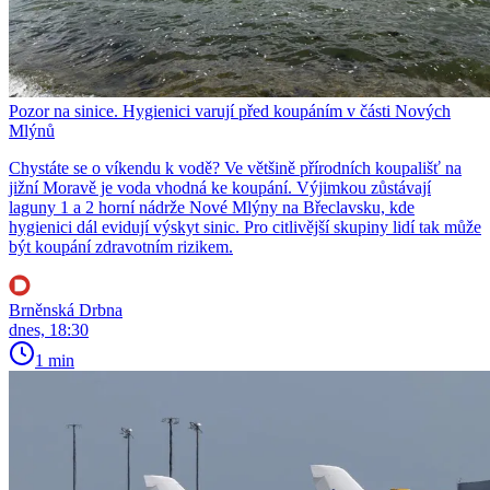
Pozor na sinice. Hygienici varují před koupáním v části Nových
Mlýnů
Chystáte se o víkendu k vodě? Ve většině přírodních koupališť na
jižní Moravě je voda vhodná ke koupání. Výjimkou zůstávají
laguny 1 a 2 horní nádrže Nové Mlýny na Břeclavsku, kde
hygienici dál evidují výskyt sinic. Pro citlivější skupiny lidí tak může
být koupání zdravotním rizikem.
Brněnská Drbna
dnes, 18:30
1 min