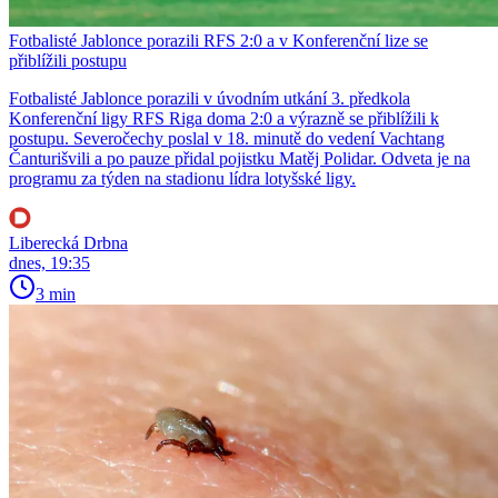
Fotbalisté Jablonce porazili RFS 2:0 a v Konferenční lize se
přiblížili postupu
Fotbalisté Jablonce porazili v úvodním utkání 3. předkola
Konferenční ligy RFS Riga doma 2:0 a výrazně se přiblížili k
postupu. Severočechy poslal v 18. minutě do vedení Vachtang
Čanturišvili a po pauze přidal pojistku Matěj Polidar. Odveta je na
programu za týden na stadionu lídra lotyšské ligy.
Liberecká Drbna
dnes, 19:35
3 min