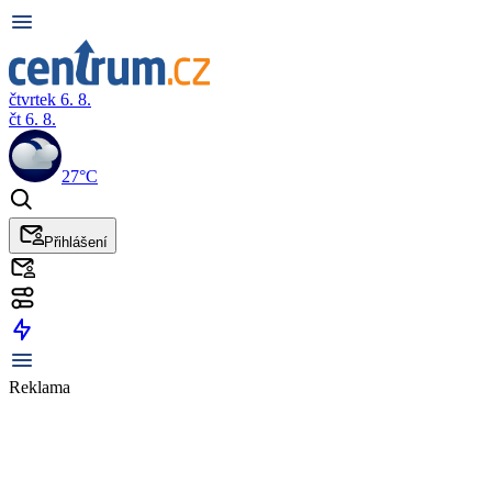
čtvrtek 6. 8.
čt 6. 8.
27°C
Přihlášení
Reklama