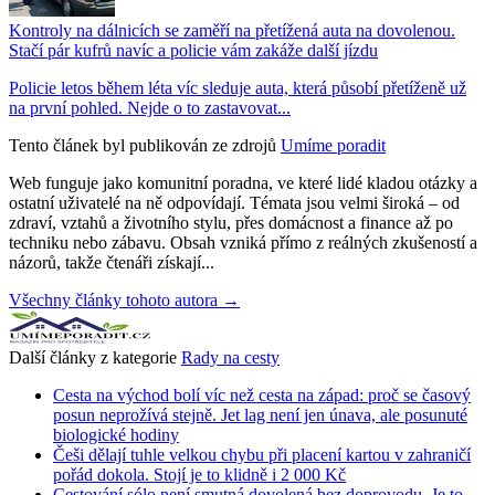
Kontroly na dálnicích se zaměří na přetížená auta na dovolenou.
Stačí pár kufrů navíc a policie vám zakáže další jízdu
Policie letos během léta víc sleduje auta, která působí přetíženě už
na první pohled. Nejde o to zastavovat...
Tento článek byl publikován ze zdrojů
Umíme poradit
Web funguje jako komunitní poradna, ve které lidé kladou otázky a
ostatní uživatelé na ně odpovídají. Témata jsou velmi široká – od
zdraví, vztahů a životního stylu, přes domácnost a finance až po
techniku nebo zábavu. Obsah vzniká přímo z reálných zkušeností a
názorů, takže čtenáři získají...
Všechny články tohoto autora →
Další články z kategorie
Rady na cesty
Cesta na východ bolí víc než cesta na západ: proč se časový
posun neprožívá stejně. Jet lag není jen únava, ale posunuté
biologické hodiny
Češi dělají tuhle velkou chybu při placení kartou v zahraničí
pořád dokola. Stojí je to klidně i 2 000 Kč
Cestování sólo není smutná dovolená bez doprovodu. Je to