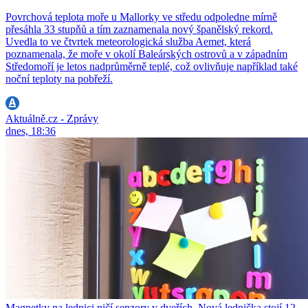
Povrchová teplota moře u Mallorky ve středu odpoledne mírně
přesáhla 33 stupňů a tím zaznamenala nový španělský rekord.
Uvedla to ve čtvrtek meteorologická služba Aemet, která
poznamenala, že moře v okolí Baleárských ostrovů a v západním
Středomoří je letos nadprůměrně teplé, což ovlivňuje například také
noční teploty na pobřeží.
Aktuálně.cz - Zprávy
dnes, 18:36
Magnetky na lednici ničí senzory v dveřích. Nová lednička stojí 12