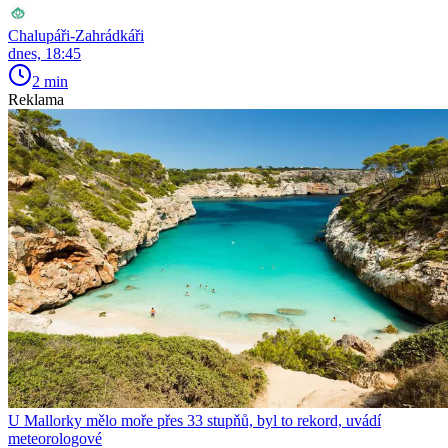
Chalupáři-Zahrádkáři
dnes, 18:45
2 min
Reklama
U Mallorky mělo moře přes 33 stupňů, byl to rekord, uvádí
meteorologové