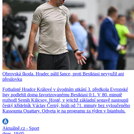
Obrovská škoda. Hradec pálil šance, proti Besiktasi nevyužil ani
přesilovku
Fotbalisté Hradce Králové v úvodním utkání 3. předkola Evropské
ligy podlehli doma favorizovanému Besiktasi 0:1. V 80. minutě
rozhodl Semih Kilicsoy. Hosté, v jejichž základní sestavě nastoupil
český křídelník Václav Černý, hráli od 71. minuty bez vyloučeného
Kassouma Ouattary. Odveta je na programu za týden v Istanbulu.
Aktuálně.cz - Sport
dnes, 19:05