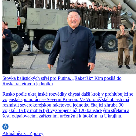
Stovka balistických střel pro Putina. „Rakeťák“ Kim posílá do
Ruska raketovou jednotku
Rusko podle ukrajinské rozvědky chystá další krok v prohlubující se
vojenské spolupráci se Severní Koreou. Ve Voroněžské oblasti má
rozmístit severokorejskou raketovou jednotku čítající zhruba 90
vojáků. Ta by mohla být vyzbrojena až 120 balistickými střelami a
šesti odpalovacími zařízeními určenými k útokům na Ukrajinu.
Aktuálně.cz - Zprávy