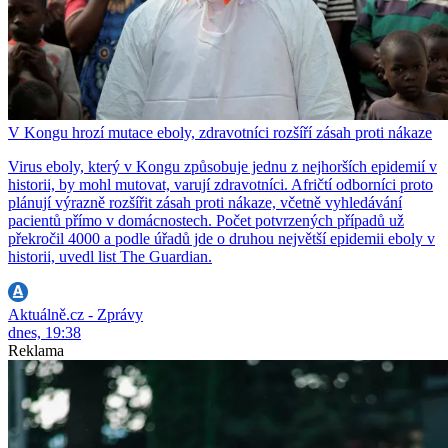
V Kongu hrozí mutace eboly, zdravotníci rozšíří zásah proti nákaze
Virus eboly, který v Kongu způsobuje jednu z nejhorších epidemií v
historii, by mohl mutovat, varují zdravotníci. Afričtí odborníci proto
plánují výrazně rozšířit zásah proti nákaze, včetně vyhledávání
pacientů přímo v domácnostech. Počet potvrzených případů už
překročil 4000 a podle úřadů jde o druhou největší epidemii eboly v
historii, uvedl list The Guardian.
Aktuálně.cz - Zprávy
dnes, 19:38
Reklama