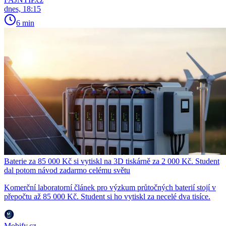
dnes, 18:15
6 min
Baterie za 85 000 Kč si vytiskl na 3D tiskárně za 2 000 Kč. Student
dal potom návod zadarmo celému světu
Komerční laboratorní článek pro výzkum průtočných baterií stojí v
přepočtu až 85 000 Kč. Student si ho vytiskl za necelé dva tisíce.
Mobify.cz