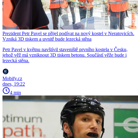
Prezident Petr Pavel se přijel podívat na nový kostel v Neratovicích.
Vzniká 3D tiskem a uvnitř bude lezecká stěna
Petr Pavel v květnu navštívil staveniště prvního kostela v Česku,
jehož věž má vzniknout 3D tiskem betonu. Součástí věže bude i
lezecká stěna.
Mobify.cz
dnes, 19:22
4 min