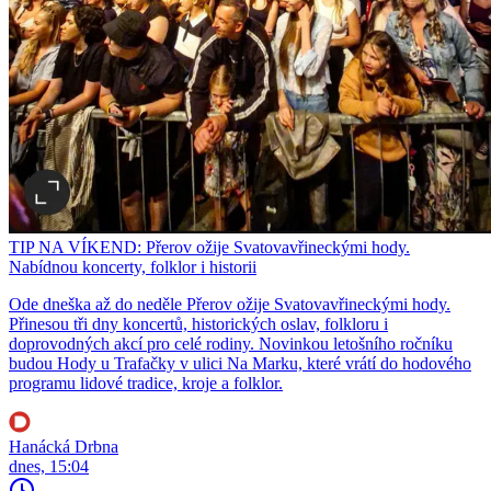
TIP NA VÍKEND: Přerov ožije Svatovavřineckými hody.
Nabídnou koncerty, folklor i historii
Ode dneška až do neděle Přerov ožije Svatovavřineckými hody.
Přinesou tři dny koncertů, historických oslav, folkloru i
doprovodných akcí pro celé rodiny. Novinkou letošního ročníku
budou Hody u Trafačky v ulici Na Marku, které vrátí do hodového
programu lidové tradice, kroje a folklor.
Hanácká Drbna
dnes, 15:04