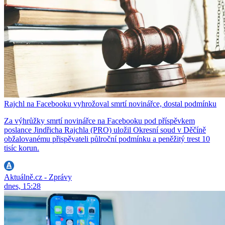
Rajchl na Facebooku vyhrožoval smrtí novinářce, dostal podmínku
Za výhrůžky smrtí novinářce na Facebooku pod příspěvkem
poslance Jindřicha Rajchla (PRO) uložil Okresní soud v Děčíně
obžalovanému přispěvateli půlroční podmínku a peněžitý trest 10
tisíc korun.
Aktuálně.cz - Zprávy
dnes, 15:28