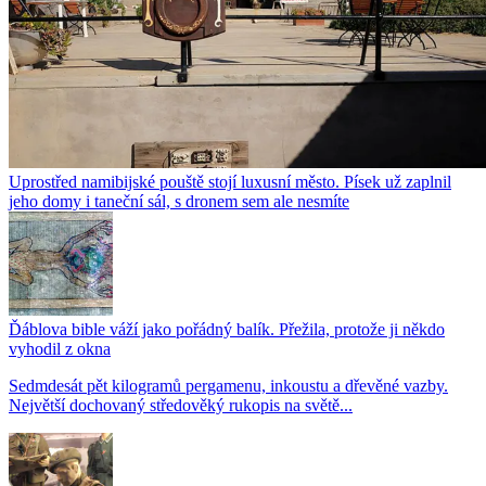
Uprostřed namibijské pouště stojí luxusní město. Písek už zaplnil
jeho domy i taneční sál, s dronem sem ale nesmíte
Ďáblova bible váží jako pořádný balík. Přežila, protože ji někdo
vyhodil z okna
Sedmdesát pět kilogramů pergamenu, inkoustu a dřevěné vazby.
Největší dochovaný středověký rukopis na světě...