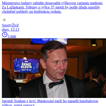
Ministerstvo kultury odmítlo dosavadní výškovou variantu stadionu
Za Lužánkami. Tribuny o výšce 37 metrů by podle úřadu narušily
chráněné pohledy na brněnskou vedutu.
SportyŽivě
dnes, 15:13
3 min
Jaromír Soukup v krvi: Maskovaní muži ho napadli basebalovou
pálkou, nutná operace