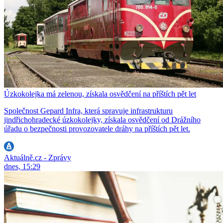
Úzkokolejka má zelenou, získala osvědčení na příštích pět let
Společnost Gepard Infra, která spravuje infrastrukturu
jindřichohradecké úzkokolejky, získala osvědčení od Drážního
úřadu o bezpečnosti provozovatele dráhy na příštích pět let.
Aktuálně.cz - Zprávy
dnes, 15:29