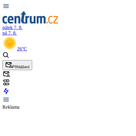
pátek 7. 8.
pá 7. 8.
26°C
Přihlášení
Reklama