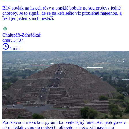
Bílý povlak na listech révy a prasklé bobule nejsou projevy jedné
choroby. Je to signál, že se na keři sešlo víc problémů najednou, a
řešit jen jeden z nich nestačí.
Chalupáři-Zahrádkáři
dnes, 14:37
4 min
Pod slavnou mexickou pyramidou vede tajný tunel. Archeologové v
něm hledali vstup do podsvětí, objevilo se něco zajímavějšího