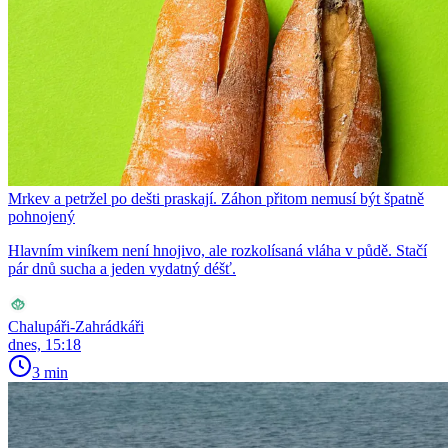
Mrkev a petržel po dešti praskají. Záhon přitom nemusí být špatně
pohnojený
Hlavním viníkem není hnojivo, ale rozkolísaná vláha v půdě. Stačí
pár dnů sucha a jeden vydatný déšť.
Chalupáři-Zahrádkáři
dnes, 15:18
3 min