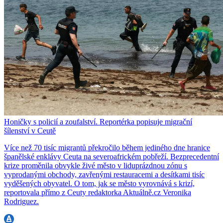
Honičky s policií a zoufalství. Reportérka popisuje migrační
šílenství v Ceutě
Více než 70 tisíc migrantů překročilo během jediného dne hranice
španělské enklávy Ceuta na severoafrickém pobřeží. Bezprecedentní
krize proměnila obvykle živé město v liduprázdnou zónu s
vyprodanými obchody, zavřenými restauracemi a desítkami tisíc
vyděšených obyvatel. O tom, jak se město vyrovnává s krizí,
reportovala přímo z Ceuty redaktorka Aktuálně.cz Veronika
Rodriguez.