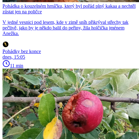
Pohádka o kouzelném hrníčku, který byl pořád plný kakaa a nechtěl
zůstat jen na poličce
V jedné vesnici pod lesem, kde v zimě sníh přikrýval střechy tak
pečlivě, jako by je někdo balil do peřiny, žila holčička jménem
Anežka.
Pohádky bez konce
dnes, 15:05
11 min