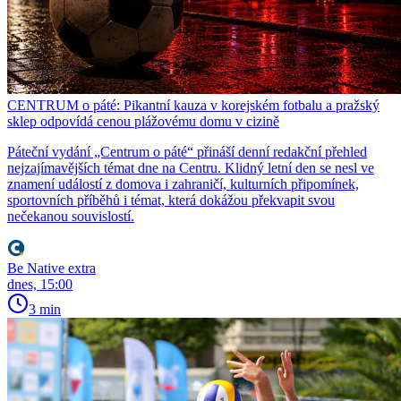
CENTRUM o páté: Pikantní kauza v korejském fotbalu a pražský
sklep odpovídá cenou plážovému domu v cizině
Páteční vydání „Centrum o páté“ přináší denní redakční přehled
nejzajímavějších témat dne na Centru. Klidný letní den se nesl ve
znamení událostí z domova i zahraničí, kulturních připomínek,
sportovních příběhů i témat, která dokážou překvapit svou
nečekanou souvislostí.
Be Native extra
dnes, 15:00
3 min