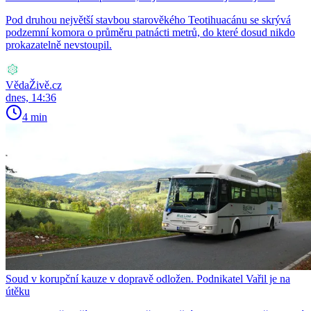
Pod druhou největší stavbou starověkého Teotihuacánu se skrývá
podzemní komora o průměru patnácti metrů, do které dosud nikdo
prokazatelně nevstoupil.
VědaŽivě.cz
dnes, 14:36
4 min
Soud v korupční kauze v dopravě odložen. Podnikatel Vařil je na
útěku