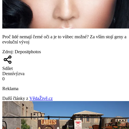
Proč lidé nemají černé oči a je to vůbec možné? Za vším stojí geny a
evoluční vývoj
Zdroj
:
Depositphotos
Sdílet
Denní
výzva
0
Reklama
Další články z
VědaŽivě.cz