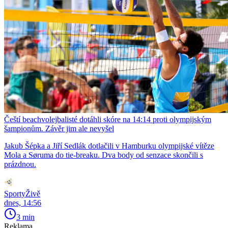
Čeští beachvolejbalisté dotáhli skóre na 14:14 proti olympijským
šampionům. Závěr jim ale nevyšel
Jakub Šépka a Jiří Sedlák dotlačili v Hamburku olympijské vítěze
Mola a Søruma do tie-breaku. Dva body od senzace skončili s
prázdnou.
SportyŽivě
dnes, 14:56
3 min
Reklama