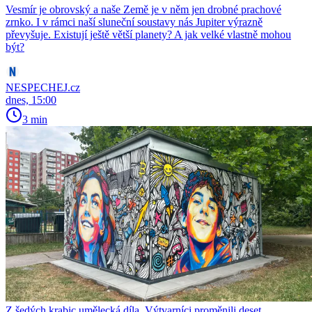
Vesmír je obrovský a naše Země je v něm jen drobné prachové
zrnko. I v rámci naší sluneční soustavy nás Jupiter výrazně
převyšuje. Existují ještě větší planety? A jak velké vlastně mohou
být?
NESPECHEJ.cz
dnes, 15:00
3 min
Z šedých krabic umělecká díla. Výtvarníci proměnili deset