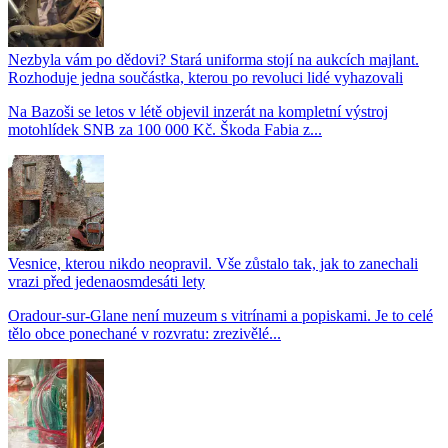
Nezbyla vám po dědovi? Stará uniforma stojí na aukcích majlant.
Rozhoduje jedna součástka, kterou po revoluci lidé vyhazovali
Na Bazoši se letos v létě objevil inzerát na kompletní výstroj
motohlídek SNB za 100 000 Kč. Škoda Fabia z...
Vesnice, kterou nikdo neopravil. Vše zůstalo tak, jak to zanechali
vrazi před jedenaosmdesáti lety
Oradour-sur-Glane není muzeum s vitrínami a popiskami. Je to celé
tělo obce ponechané v rozvratu: zrezivělé...