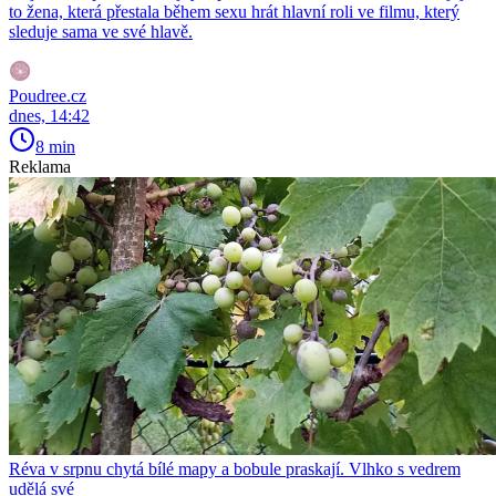
to žena, která přestala během sexu hrát hlavní roli ve filmu, který
sleduje sama ve své hlavě.
Poudree.cz
dnes, 14:42
8 min
Reklama
Réva v srpnu chytá bílé mapy a bobule praskají. Vlhko s vedrem
udělá své