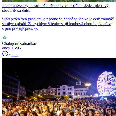
Jablka a švestky na stromě hnědnou v chumáčích. Jeden plesnivý
plod nakazí další
Stačí jeden den prodlení, a z jednoho hnědého jablka je celý chumáč
shnilých plodů. Za rychlým šířením stojí houbová choroba, která v
srpnu pracuje přesčas.
Chalupáři-Zahrádkáři
dnes, 15:05
4 min