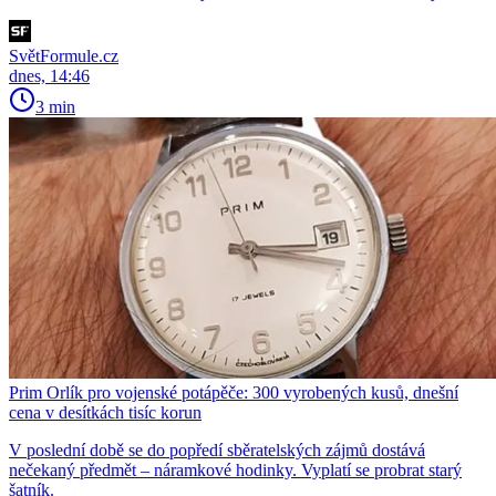
SvětFormule.cz
dnes, 14:46
3 min
Prim Orlík pro vojenské potápěče: 300 vyrobených kusů, dnešní
cena v desítkách tisíc korun
V poslední době se do popředí sběratelských zájmů dostává
nečekaný předmět – náramkové hodinky. Vyplatí se probrat starý
šatník.