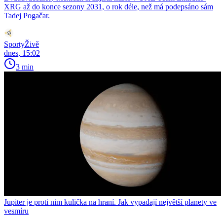
XRG až do konce sezony 2031, o rok déle, než má podepsáno sám
Tadej Pogačar.
SportyŽivě
dnes, 15:02
3 min
Jupiter je proti nim kulička na hraní. Jak vypadají největší planety ve
vesmíru