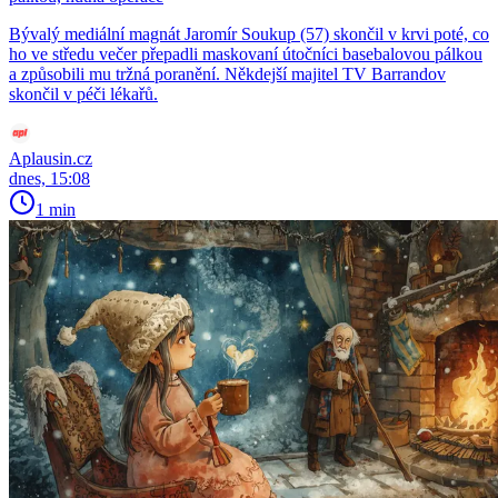
Bývalý mediální magnát Jaromír Soukup (57) skončil v krvi poté, co
ho ve středu večer přepadli maskovaní útočníci basebalovou pálkou
a způsobili mu tržná poranění. Někdejší majitel TV Barrandov
skončil v péči lékařů.
Aplausin.cz
dnes, 15:08
1 min