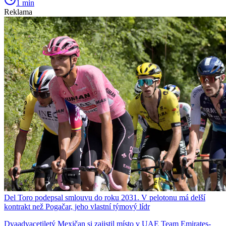
1 min
Reklama
Del Toro podepsal smlouvu do roku 2031. V pelotonu má delší
kontrakt než Pogačar, jeho vlastní týmový lídr
Dvaadvacetiletý Mexičan si zajistil místo v UAE Team Emirates-