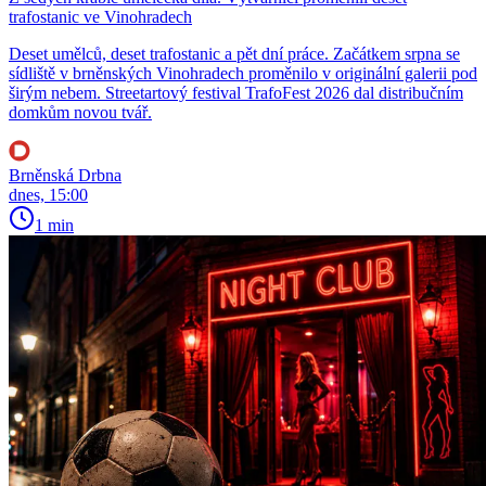
trafostanic ve Vinohradech
Deset umělců, deset trafostanic a pět dní práce. Začátkem srpna se
sídliště v brněnských Vinohradech proměnilo v originální galerii pod
širým nebem. Streetartový festival TrafoFest 2026 dal distribučním
domkům novou tvář.
Brněnská Drbna
dnes, 15:00
1 min