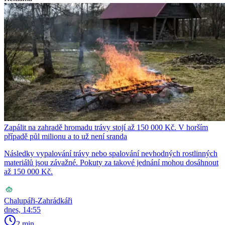
Zapálit na zahradě hromadu trávy stojí až 150 000 Kč. V horším
případě půl milionu a to už není sranda
Následky vypalování trávy nebo spalování nevhodných rostlinných
materiálů jsou závažné. Pokuty za takové jednání mohou dosáhnout
až 150 000 Kč.
Chalupáři-Zahrádkáři
dnes, 14:55
2 min