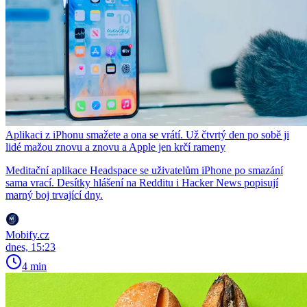
Aplikaci z iPhonu smažete a ona se vrátí. Už čtvrtý den po sobě ji
lidé mažou znovu a znovu a Apple jen krčí rameny
Meditační aplikace Headspace se uživatelům iPhone po smazání
sama vrací. Desítky hlášení na Redditu i Hacker News popisují
marný boj trvající dny.
Mobify.cz
dnes, 15:23
4 min