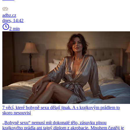
adbz.cz
dnes, 14:42
2 min
7 věcí, které bohyně sexu dělají jinak. A s krajkovým prádlem to
skoro nesouvisí
„Bohyně sexu“ nemusí mít dokonalé tělo, zásuvku plnou
krajkového prádla ani tajný diplom z akrobacie. Mnohem častěji je