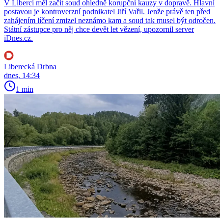
V Liberci měl začít soud ohledně korupční kauzy v dopravě. Hlavní
postavou je kontroverzní podnikatel Jiří Vařil. Jenže právě ten před
zahájením líčení zmizel neznámo kam a soud tak musel být odročen.
Státní zástupce pro něj chce devět let vězení, upozornil server
iDnes.cz.
Liberecká Drbna
dnes, 14:34
1 min