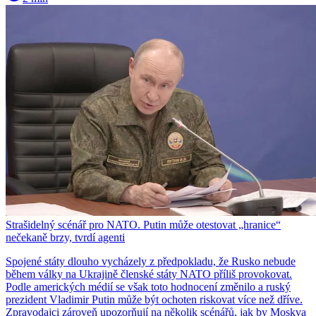
Strašidelný scénář pro NATO. Putin může otestovat „hranice“
nečekaně brzy, tvrdí agenti
Spojené státy dlouho vycházely z předpokladu, že Rusko nebude
během války na Ukrajině členské státy NATO příliš provokovat.
Podle amerických médií se však toto hodnocení změnilo a ruský
prezident Vladimir Putin může být ochoten riskovat více než dříve.
Zpravodajci zároveň upozorňují na několik scénářů, jak by Moskva