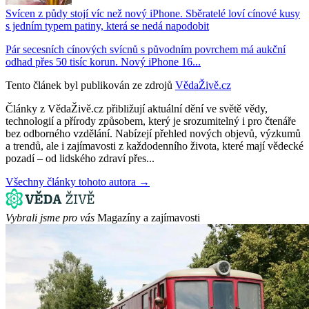
Svícen z půdy stojí víc než nový iPhone. Sběratelé loví cínové kusy
s jedním typem patiny, která se nedá napodobit
Pár secesních cínových svícnů s původním povrchem má aukční
odhad přes 50 tisíc korun. Nový iPhone 16...
Tento článek byl publikován ze zdrojů
VědaŽivě.cz
Články z VědaŽivě.cz přibližují aktuální dění ve světě vědy,
technologií a přírody způsobem, který je srozumitelný i pro čtenáře
bez odborného vzdělání. Nabízejí přehled nových objevů, výzkumů
a trendů, ale i zajímavosti z každodenního života, které mají vědecké
pozadí – od lidského zdraví přes...
Všechny články tohoto autora →
Vybrali jsme pro vás
Magazíny a zajímavosti