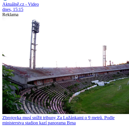
Aktuálně.cz - Video
dnes, 15:15
Reklama
Zbrojovka musí snížit tribuny Za Lužánkami o 9 metrů. Podle
ministerstva stadion kazí panorama Brna