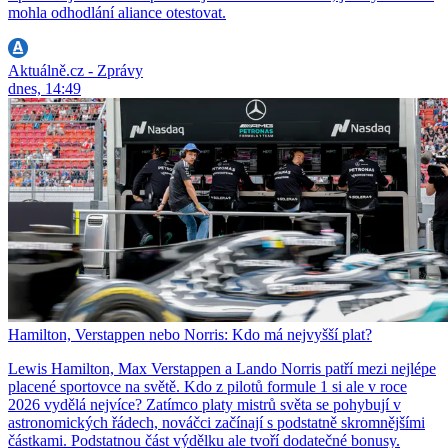
mohla odhodlání aliance otestovat.
Aktuálně.cz - Zprávy
dnes, 14:49
Hamilton, Verstappen nebo Norris: Kdo má nejvyšší plat?
Lewis Hamilton, Max Verstappen a Lando Norris patří mezi nejlépe
placené sportovce na světě. Kdo z pilotů formule 1 si ale v roce
2026 vydělá nejvíce? Zatímco platy mistrů světa se pohybují v
astronomických řádech, nováčci začínají s podstatně skromnějšími
částkami. Podstatnou část výdělku ale tvoří dodatečné bonusy.