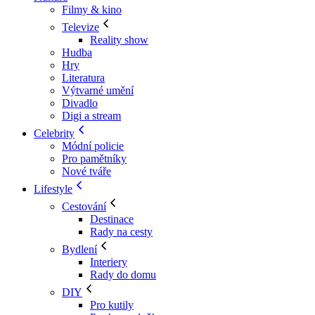
Filmy & kino
Televize
Reality show
Hudba
Hry
Literatura
Výtvarné umění
Divadlo
Digi a stream
Celebrity
Módní policie
Pro pamětníky
Nové tváře
Lifestyle
Cestování
Destinace
Rady na cesty
Bydlení
Interiery
Rady do domu
DIY
Pro kutily