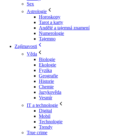
Sex
Astrologie
Horoskopy
Tarot a karty
Andělé a tajemná znamení
Numerologie
Tajemno
Zajímavosti
Věda
Biologie
Ekologie
Fyzika
Geografie
Historie
Chemie
Jazykověda
Vesmír
IT a technologie
Digital
Mobil
Technologie
Trendy
True crime