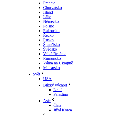
Francie
Chorvatsko
Island
Itálie
Německo
Polsko
Rakousko
Řecko
Rusko
Španělsko
Švédsko
Velká Británie
Rumunsko
Válka na Ukrajině
Maďarsko
Svět
USA
Blízký východ
Izrael
Palestina
Asie
Čína
Jižní Korea