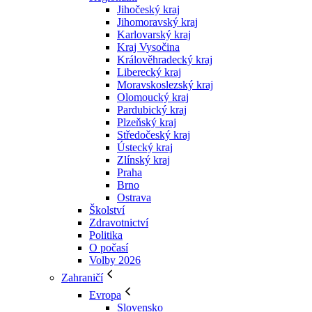
Jihočeský kraj
Jihomoravský kraj
Karlovarský kraj
Kraj Vysočina
Králověhradecký kraj
Liberecký kraj
Moravskoslezský kraj
Olomoucký kraj
Pardubický kraj
Plzeňský kraj
Středočeský kraj
Ústecký kraj
Zlínský kraj
Praha
Brno
Ostrava
Školství
Zdravotnictví
Politika
O počasí
Volby 2026
Zahraničí
Evropa
Slovensko