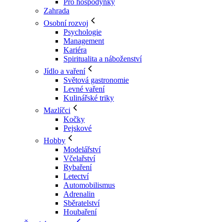
Pro hospodyňky
Zahrada
Osobní rozvoj
Psychologie
Management
Kariéra
Spiritualita a náboženství
Jídlo a vaření
Světová gastronomie
Levné vaření
Kulinářské triky
Mazlíčci
Kočky
Pejskové
Hobby
Modelářství
Včelařství
Rybaření
Letectví
Automobilismus
Adrenalin
Sběratelství
Houbaření