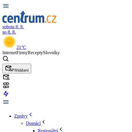
sobota 8. 8.
so 8. 8.
21°C
Internet
Firmy
Recepty
Slovníky
Přihlášení
Zprávy
Domácí
Regionální