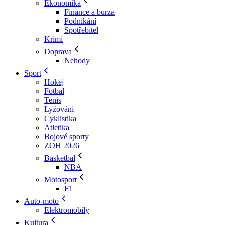
Ekonomika
Finance a burza
Podnikání
Spotřebitel
Krimi
Doprava
Nehody
Sport
Hokej
Fotbal
Tenis
Lyžování
Cyklistika
Atletika
Bojové sporty
ZOH 2026
Basketbal
NBA
Motosport
F1
Auto-moto
Elektromobily
Kultura