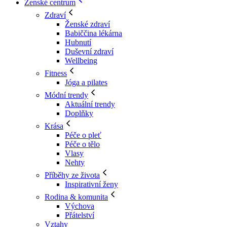
Ženské centrum
Zdraví
Ženské zdraví
Babiččina lékárna
Hubnutí
Duševní zdraví
Wellbeing
Fitness
Jóga a pilates
Módní trendy
Aktuální trendy
Doplňky
Krása
Péče o pleť
Péče o tělo
Vlasy
Nehty
Příběhy ze života
Inspirativní ženy
Rodina & komunita
Výchova
Přátelství
Vztahy