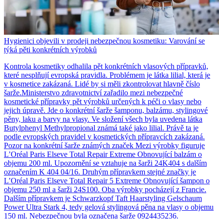
Hygienici objevili v prodeji nebezpečnou kosmetiku: Varování se
týká pěti konkrétních výrobků
Kontrola kosmetiky odhalila pět konkrétních vlasových přípravků,
které nesplňují evropská pravidla. Problémem je látka lilial, která je
v kosmetice zakázaná. Lidé by si měli zkontrolovat hlavně číslo
šarže.Ministerstvo zdravotnictví zařadilo mezi nebezpečné
kosmetické přípravky pět výrobků určených k péči o vlasy nebo
jejich úpravě. Jde o konkrétní šarže šamponu, balzámu, stylingové
pěny, laku a barvy na vlasy. Ve složení všech byla uvedena látka
Butylphenyl Methylpropional známá také jako lilial. Právě ta je
podle evropských pravidel v kosmetických přípravcích zakázaná.
Pozor na konkrétní šarže známých značek Mezi výrobky figuruje
L’Oréal Paris Elseve Total Repair Extreme Obnovující balzám o
objemu 200 ml. Upozornění se vztahuje na šarži 24K404 s dalším
označením K 404 04/16. Druhým přípravkem stejné značky je
L’Oréal Paris Elseve Total Repair 5 Extreme Obnovující šampon o
objemu 250 ml a šarži 24S100. Oba výrobky pocházejí z Francie.
Dalším přípravkem je Schwarzkopf Taft Haarstyling Gelschaum
Power Ultra Stark 4, tedy gelová stylingová pěna na vlasy o objemu
150 ml. Nebezpečnou byla označena šarže 0924435236.