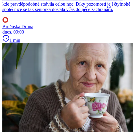
kde pravděpodobně strávila celou noc. Díky pozornosti její čtyřnohé
společnice se tak seniorka dostala včas do péče záchranářů.
Brněnská Drbna
dnes, 09:00
1 min