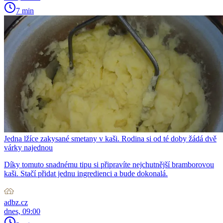
7 min
Jedna lžíce zakysané smetany v kaši. Rodina si od té doby žádá dvě
várky najednou
Díky tomuto snadnému tipu si připravíte nejchutnější bramborovou
kaši. Stačí přidat jednu ingredienci a bude dokonalá.
adbz.cz
dnes, 09:00