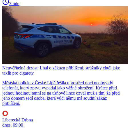
3 min
Neuvěřitelná drzost: Lhal o zákazu přiblížení, strážníky chtěl jako
taxík pro cigarety
Městská policie v České Lípě řešila uprostřed noci neobvyklý
telefonát, který zprvu vypadal jako vážné ohrožení. Krátce před
jednou hodinou ranní se na tísňové lince ozval muž s tím, že před
jeho domem sedí osoba, která vůči němu má soudní zákaz
přiblížení.
Liberecká Drbna
dnes, 09:00