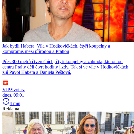
Jak bydlí Habera: Vila v Hodkovičkách, čtyři koupelny a
kompromis mezi přírodou a Prahou
Přes 300 metrů čtverečních, čtyři koupelny a zahrada, kterou od
centra Prahy dělí čtvrt hodiny jízdy. Tak si ve vile v Hodkovičkách
žijí Pavol Habera a Daniela Peštová.
VIPživot.cz
dnes, 09:01
4 min
Reklama