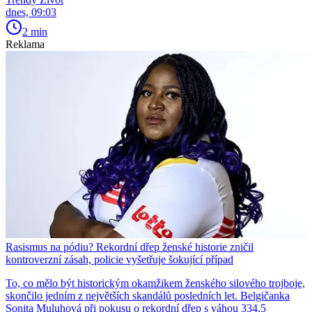
dnes, 09:03
2 min
Reklama
Rasismus na pódiu? Rekordní dřep ženské historie zničil
kontroverzní zásah, policie vyšetřuje šokující případ
To, co mělo být historickým okamžikem ženského silového trojboje,
skončilo jedním z největších skandálů posledních let. Belgičanka
Sonita Muluhová při pokusu o rekordní dřep s váhou 334,5