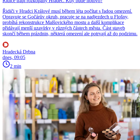
Řidiče trápí rozkopaný Hradec. Kdy bude hotovo?
Řidiči v Hradci Králové musí během léta počítat s řadou omezení.
Opravuje se Gočárův okruh, pracuje se na nadjezdech u Flošny,
probíhá rekonstrukce Malšovického mostu a další komplikace
přidávají menší uzavírky v různých částech města. Část staveb
skončí během prázdnin, některá omezení ale potrvají až do podzimu.
Hradecká Drbna
dnes, 09:05
2 min