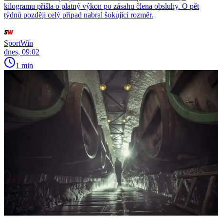
kilogramu přišla o platný výkon po zásahu člena obsluhy. O pět
týdnů později celý případ nabral šokující rozměr.
SportWin
dnes, 09:02
1 min