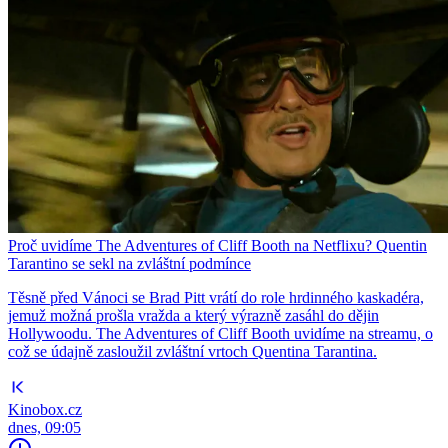
Proč uvidíme The Adventures of Cliff Booth na Netflixu? Quentin
Tarantino se sekl na zvláštní podmínce
Těsně před Vánoci se Brad Pitt vrátí do role hrdinného kaskadéra,
jemuž možná prošla vražda a který výrazně zasáhl do dějin
Hollywoodu. The Adventures of Cliff Booth uvidíme na streamu, o
což se údajně zasloužil zvláštní vrtoch Quentina Tarantina.
Kinobox.cz
dnes, 09:05