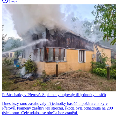
2 min
Požár chatky v Přerově. S plameny bojovaly tři jednotky hasičů
Dnes brzy ráno zasahovaly tři jednotky hasičů u požáru chatky v
Přerově. Plameny zasáhly její střechu, škoda byla odhadnuta na 200
tisíc korun. Celé událost se obešla bez zranění.