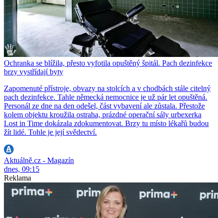
Ochranka se blížila, přesto vyfotila opuštěný špitál. Pach dezinfekce
brzy vystřídají byty
Zapomenuté přístroje, obvazy na stolcích a v chodbách stále citelný
pach dezinfekce. Tahle německá nemocnice je už pár let opuštěná.
Personál ze dne na den odešel, část vybavení ale zůstala. Přestože
kolem objektu kroužila ostraha, prázdné operační sály urbexerka
Lost in Time dokázala zdokumentovat. Brzy tu místo lékařů budou
žít lidé. Tohle je její svědectví.
Aktuálně.cz - Magazín
dnes, 09:15
Reklama