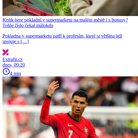
Kolik bere pokladní v supermarketu na malém městě i s bonusy?
Tohle číslo čekal málokdo
Pokladna v supermarketu patří k profesím, které si většina lidí
spojuje s […]
Extrafit.cz
dnes, 09:20
4 min