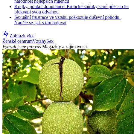
národnost nejlepších milenců
Krajky, pouta i dominance. Erotické snímky staré přes sto let
překvapí svou odvahou
Sexuální frustrace ve vztahu poškozuje duševní pohodu.
Naučte se, jak s tím bojovat
Zobrazit více
Ženské centrum
Vztahy
Sex
Vybrali jsme pro vás
Magazíny a zajímavosti