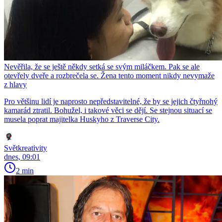
Nevěřila, že se ještě někdy setká se svým miláčkem. Pak se ale
otevřely dveře a rozbrečela se. Žena tento moment nikdy nevymaže
z hlavy
Pro většinu lidí je naprosto nepředstavitelné, že by se jejich čtyřnohý
kamarád ztratil. Bohužel, i takové věci se dějí. Se stejnou situací se
musela poprat majitelka Huskyho z Traverse City.
Světkreativity
dnes, 09:01
2 min