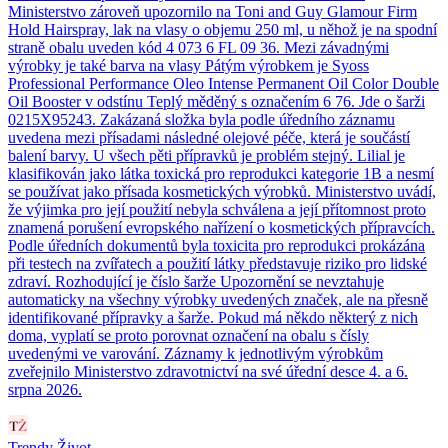
Ministerstvo zároveň upozornilo na Toni and Guy Glamour Firm
Hold Hairspray, lak na vlasy o objemu 250 ml, u něhož je na spodní
straně obalu uveden kód 4 073 6 FL 09 36. Mezi závadnými
výrobky je také barva na vlasy Pátým výrobkem je Syoss
Professional Performance Oleo Intense Permanent Oil Color Double
Oil Booster v odstínu Teplý měděný s označením 6 76. Jde o šarži
0215X95243. Zakázaná složka byla podle úředního záznamu
uvedena mezi přísadami následné olejové péče, která je součástí
balení barvy. U všech pěti přípravků je problém stejný. Lilial je
klasifikován jako látka toxická pro reprodukci kategorie 1B a nesmí
se používat jako přísada kosmetických výrobků. Ministerstvo uvádí,
že výjimka pro její použití nebyla schválena a její přítomnost proto
znamená porušení evropského nařízení o kosmetických přípravcích.
Podle úředních dokumentů byla toxicita pro reprodukci prokázána
při testech na zvířatech a použití látky představuje riziko pro lidské
zdraví. Rozhodující je číslo šarže Upozornění se nevztahuje
automaticky na všechny výrobky uvedených značek, ale na přesně
identifikované přípravky a šarže. Pokud má někdo některý z nich
doma, vyplatí se proto porovnat označení na obalu s čísly
uvedenými ve varování. Záznamy k jednotlivým výrobkům
zveřejnilo Ministerstvo zdravotnictví na své úřední desce 4. a 6.
srpna 2026.
Trendy Život