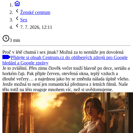
Ženské centrum
Sex
7. 7. 2026, 12:11
3 min
Proč v létě chutná i sex jinak? Možná za to nemůže jen dovolená
Přidejte si obsah Centrum.cz do oblíbených zdrojů pro Google
hledání a Google zprávy
Je to zvláštní. Přes zimu člověk večer touží hlavně po dece, seriálu a
horkém čaji. Pak přijde červen, otevřená okna, teplý vzduch a
dlouhé večery… a najednou jako by se změnila nálada úplně všeho.
Jenže možná to není jen romantická představa z letních filmů. Naše
tělo totiž na léto reaguje mnohem víc, než si uvědomujeme.