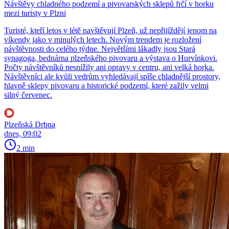
Návštěvy chladného podzemí a pivovarských sklepů frčí v horku
mezi turisty v Plzni
Turisté, kteří letos v létě navštěvují Plzeň, už nepřijíždějí jenom na
víkendy jako v minulých letech. Novým trendem je rozložení
návštěvnosti do celého týdne. Největšími lákadly jsou Stará
synagoga, bednárna plzeňského pivovaru a výstava o Hurvínkovi.
Počty návštěvníků nesnížily ani opravy v centru, ani velká horka.
Návštěvníci ale kvůli vedrům vyhledávají spíše chladnější prostory,
hlavně sklepy pivovaru a historické podzemí, které zažily velmi
silný červenec.
Plzeňská Drbna
dnes, 09:02
2 min