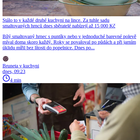
Stálo to v každé druhé kuchyni na lince. Za tuhle sadu
smaltovaných hrnců dnes sběratelé nabízejí až 15 000 Kč
Bílý smaltovaný hrnec s puntíky nebo v jednoduché barevné polevě
míval doma skoro každý. Roky se povaloval po půdách a při jarním
úklidu mířil bez lítosti do popelnice. Dnes po...
Bruneta v kuchyni
dnes, 09:23
4 min