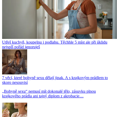
Utřeš kuchyň, koupelnu i podlahu. Těchhle 5 míst ale při úklidu
nejspíš pořád ignoruješ
7 věcí, které bohyně sexu dělají jinak. A s krajkovým prádlem to
skoro nesouvisí
„Bohyně sexu“ nemusí mít dokonalé tělo, zásuvku plnou
krajkového prádla ani tajný diplom z akrobacie....