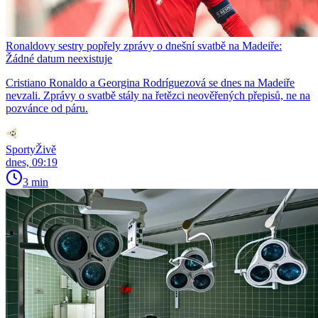
Ronaldovy sestry popřely zprávy o dnešní svatbě na Madeiře:
Žádné datum neexistuje
Cristiano Ronaldo a Georgina Rodríguezová se dnes na Madeiře
nevzali. Zprávy o svatbě stály na řetězci neověřených přepisů, ne na
pozvánce od páru.
SportyŽivě
dnes, 09:19
3 min