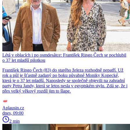
Létá v oblacích i po osmdesátce: František Ringo Čech se pochlubil
o 37 let mladší pilotkou
František Ringo Čech (83) do starého železa rozhodně nepatří. Už
rok a půl je šťastně zadaný po boku půvabné Moniky Kopecké,
která je o 37 let mladší. Naposledy se společně objevili na zahradní
party Petra Jandy, která se letos nesla v egyptském stylu. Zdá se, že i
přes velký věkový rozdíl jim to šlape.
Aplausin.cz
dnes, 09:00
2 min