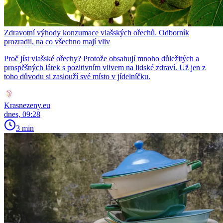
Zdravotní výhody konzumace vlašských ořechů. Odborník
prozradil, na co všechno mají vliv
Proč jíst vlašské ořechy? Protože obsahují mnoho důležitých a
prospěšných látek s pozitivním vlivem na lidské zdraví. Už jen z
toho důvodu si zaslouží své místo v jídelníčku.
Krasnezeny.eu
dnes, 09:28
3 min