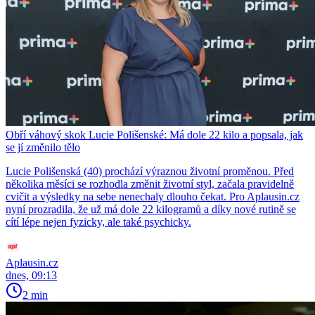
Obří váhový skok Lucie Polišenské: Má dole 22 kilo a popsala, jak
se jí změnilo tělo
Lucie Polišenská (40) prochází výraznou životní proměnou. Před
několika měsíci se rozhodla změnit životní styl, začala pravidelně
cvičit a výsledky na sebe nenechaly dlouho čekat. Pro Aplausin.cz
nyní prozradila, že už má dole 22 kilogramů a díky nové rutině se
cítí lépe nejen fyzicky, ale také psychicky.
Aplausin.cz
dnes, 09:13
2 min