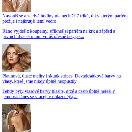
Navoníš se a za dvě hodiny nic necítíš? 7 triků, díky kterým parfém
přežije i nejkrutjší letní vedro
Ráno vyjdeš z koupelny, stříkneš si parfém na krk a zápěstí a
prvních dvacet minut voníš přesně tak, jak...
Platinová, tlusté melíry i skunk stripes. Devadesátkové barvy na
vlasy, které jsme nikdy úplně neopustily
Tehdy byly vlasové barvy hlasité, drzé a často úplně neřešily
jemnost. Dnes se vracejí v uhlazenější,...