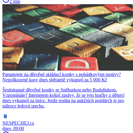
2 min
Pamatujete na dřevěné skládací kostky s pohádkovými motivy?
Nepoškozené kusy dnes sběratelé vykupují za 5 000 Kč
Šestistranné dřevěné kostky se Sněhurkou nebo Budulínkem.
Vzpomínáte? Internetem kolují zprávy, že se tyto hračky z dětství
dnes vykupují za tisíce. Jenže realita na aukčních portálech je pro
nálezce ledová sprcha.
NESPECHEJ.cz
dnes, 09:00