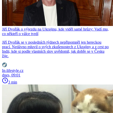
Jiří Dvořák o výjezdu na Ukrajinu, kde viděl samé hrůzy: Vadí mu,
co někteří o válce tvrdí
Jiří Dvořák se v posledních týdnech nepřipomněl jen hereckou
prací. Nedávno mluvil o svých zkušenostech z Ukrajiny a z cest po
Indii, kde si podle vlastních slov uvědomil, jak dobře se v Česku
žije.
In-lifestyle.cz
dnes, 09:01
3 min