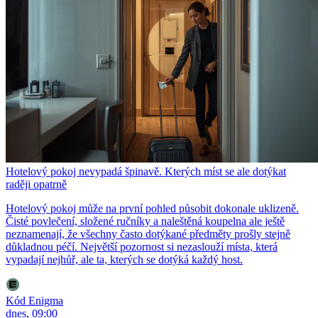
Hotelový pokoj nevypadá špinavě. Kterých míst se ale dotýkat
raději opatrně
Hotelový pokoj může na první pohled působit dokonale uklizeně.
Čisté povlečení, složené ručníky a naleštěná koupelna ale ještě
neznamenají, že všechny často dotýkané předměty prošly stejně
důkladnou péčí. Největší pozornost si nezaslouží místa, která
vypadají nejhůř, ale ta, kterých se dotýká každý host.
Kód Enigma
dnes, 09:00