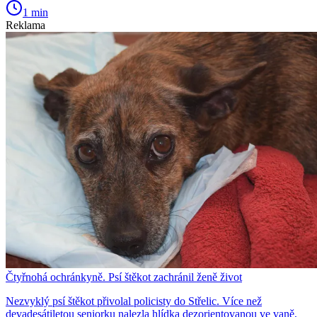
1 min
Reklama
Čtyřnohá ochránkyně. Psí štěkot zachránil ženě život
Nezvyklý psí štěkot přivolal policisty do Střelic. Více než
devadesátiletou seniorku nalezla hlídka dezorientovanou ve vaně,