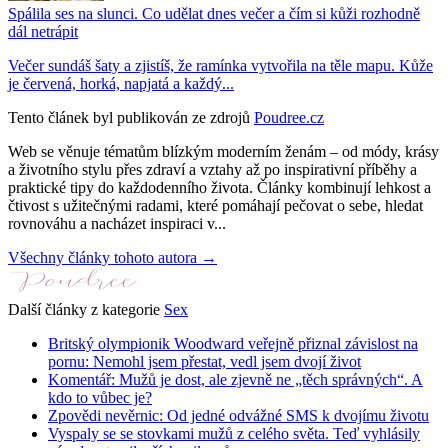
Spálila ses na slunci. Co udělat dnes večer a čím si kůži rozhodně
dál netrápit
Večer sundáš šaty a zjistíš, že ramínka vytvořila na těle mapu. Kůže
je červená, horká, napjatá a každý...
Tento článek byl publikován ze zdrojů
Poudree.cz
Web se věnuje tématům blízkým moderním ženám – od módy, krásy
a životního stylu přes zdraví a vztahy až po inspirativní příběhy a
praktické tipy do každodenního života. Články kombinují lehkost a
čtivost s užitečnými radami, které pomáhají pečovat o sebe, hledat
rovnováhu a nacházet inspiraci v...
Všechny články tohoto autora →
Další články z kategorie
Sex
Britský olympionik Woodward veřejně přiznal závislost na
pornu: Nemohl jsem přestat, vedl jsem dvojí život
Komentář: Mužů je dost, ale zjevně ne „těch správných“. A
kdo to vůbec je?
Zpovědi nevěrnic: Od jedné odvážné SMS k dvojímu životu
Vyspaly se se stovkami mužů z celého světa. Teď vyhlásily