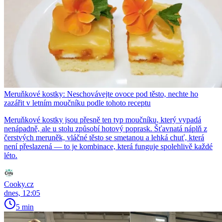
Meruňkové kostky: Neschovávejte ovoce pod těsto, nechte ho
zazářit v letním moučníku podle tohoto receptu
Meruňkové kostky jsou přesně ten typ moučníku, který vypadá
nenápadně, ale u stolu způsobí hotový poprask. Šťavnatá náplň z
čerstvých meruněk, vláčné těsto se smetanou a lehká chuť, která
není přeslazená — to je kombinace, která funguje spolehlivě každé
léto.
Cooky.cz
dnes, 12:05
5 min