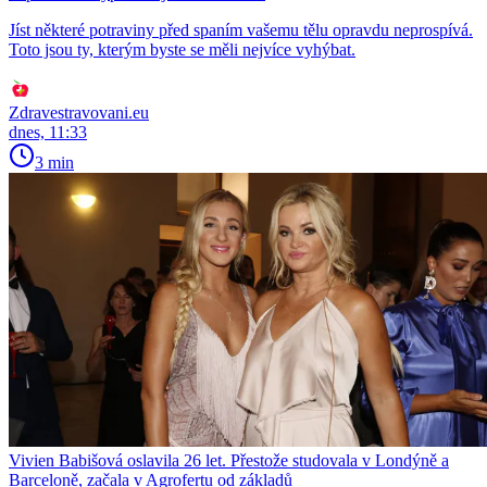
Jíst některé potraviny před spaním vašemu tělu opravdu neprospívá.
Toto jsou ty, kterým byste se měli nejvíce vyhýbat.
Zdravestravovani.eu
dnes, 11:33
3 min
Vivien Babišová oslavila 26 let. Přestože studovala v Londýně a
Barceloně, začala v Agrofertu od základů