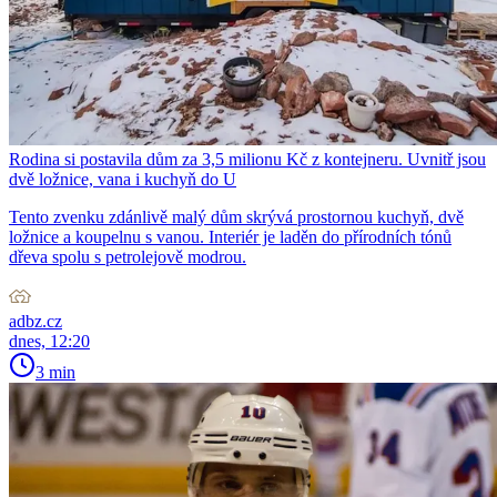
Rodina si postavila dům za 3,5 milionu Kč z kontejneru. Uvnitř jsou
dvě ložnice, vana i kuchyň do U
Tento zvenku zdánlivě malý dům skrývá prostornou kuchyň, dvě
ložnice a koupelnu s vanou. Interiér je laděn do přírodních tónů
dřeva spolu s petrolejově modrou.
adbz.cz
dnes, 12:20
3 min