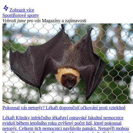
Zobrazit více
Sport
Bojové sporty
Vybrali jsme pro vás
Magazíny a zajímavosti
Pokousal vás netopýr? Lékaři doporučují očkování proti vzteklině
Lékaři Kliniky infekčního lékařství ostravské fakultní nemocnice
evidují během letošního roku zvýšený počet lidí, které pokousal
netopýr. Celkem jich nemocnici navštívilo patnáct. Netopýři mohou