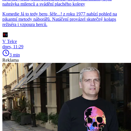
nahrávka milenců a svádění plachého kolegy
Komedie Já to tedy beru, šéfe...! z roku 1977 nabízí pohled na
pikantní metody náborářů. Natáčení provázel skutečný kolaps
režiséra i vzpoura herců.
V Telce
dnes, 11:29
3 min
Reklama