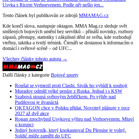
Usyka s Ricem Verhoevenem. Podle něj nešlo jen...
Tento článek byl publikován ze zdrojů
MMAMAG.cz
Kde končí slova, nastupuje oktagon. MMA Mag.cz sleduje svět
smíšených bojových umění bez servítků – přináší novinky, rozbory
zápasů, přestupy, statistiky i zákulisní dění ze světa, kde rozhodují
vteřiny, taktika a tvrdý trénink. Čtenáři se dostanou k informacím o
domácí i světové scéně – od UFC...
Všechny články tohoto autora →
Další články z kategorie
Bojové sporty
Roušal se vymezil proti Clashi. Sivák ho vybídl k souboji
Muradov odmítl velké peníze z Ruska. Jednal i s KSW
Szabová stoupá světovým žebříčkem. Po výhře nad
Pudilovou je dvanáctá
OKTAGON chce v Polsku přidat. Novotný plánuje v roce
2027 až dvě akce
Rogan zpochybnil Usykovu výhru nad Verhoevenem. Mluví
o korupci
Jediný bojovník, který knokautoval Du Plessise je volný.
Soldić může zamířit do UFC