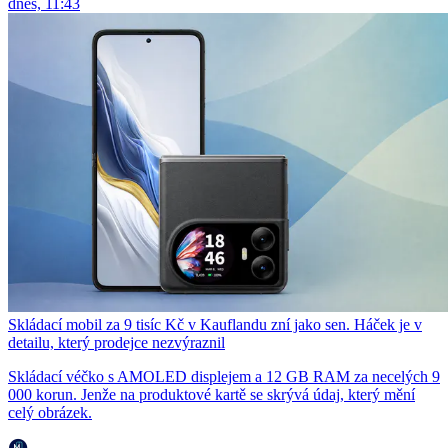
dnes, 11:43
Skládací mobil za 9 tisíc Kč v Kauflandu zní jako sen. Háček je v
detailu, který prodejce nezvýraznil
Skládací véčko s AMOLED displejem a 12 GB RAM za necelých 9
000 korun. Jenže na produktové kartě se skrývá údaj, který mění
celý obrázek.