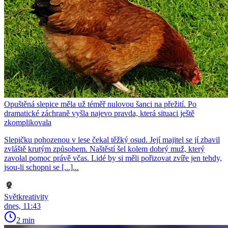
Opuštěná slepice měla už téměř nulovou šanci na přežití. Po
dramatické záchraně vyšla najevo pravda, která situaci ještě
zkomplikovala
Slepičku pohozenou v lese čekal těžký osud. Její majitel se jí zbavil
zvláště krutým způsobem. Naštěstí šel kolem dobrý muž, který
zavolal pomoc právě včas. Lidé by si měli pořizovat zvíře jen tehdy,
jsou-li schopni se [...]...
Světkreativity
dnes, 11:43
2 min