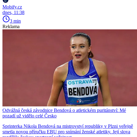
Mobify.cz
dnes, 11:38
3 min
Reklama
Odvážná česká závodnice Bendová o atletickém puritánství: Mé
pozadí už vidělo celé Česko
Sprinterka Nikola Bendová na mistrovství republiky v Plzni veřejně
smetla novou příručku EBU pro snímání ženské atletiky. Její slova