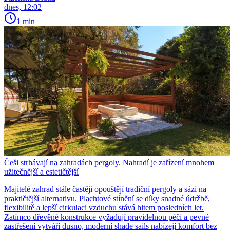
dnes, 12:02
1 min
Češi strhávají na zahradách pergoly. Nahradí je zařízení mnohem
užitečnější a estetičtější
Majitelé zahrad stále častěji opouštějí tradiční pergoly a sází na
praktičtější alternativu. Plachtové stínění se díky snadné údržbě,
flexibilitě a lepší cirkulaci vzduchu stává hitem posledních let.
Zatímco dřevěné konstrukce vyžadují pravidelnou péči a pevné
zastřešení vytváří dusno, moderní shade sails nabízejí komfort bez