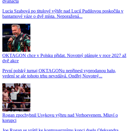
dvanáctá
Lucia Szabová po titulové výhře nad Lucií Pudilovou poskočila v
bantamové váze o dvě místa. Neporažená...
OKTAGON chce v Polsku přidat. Novotný plánuje v roce 2027 až
dvě akce
První polský turnaj OKTAGONu nepřinesl vyprodanou halu,
vedení se ale tohoto trhu nevzdává. Ondřej Novotný...
Rogan zpochybnil Usykovu výhru nad Verhoevenem. Mluví o
korupci
Joe Rogan se vrátil ke kontroverznímu konci duelu Oleksandra