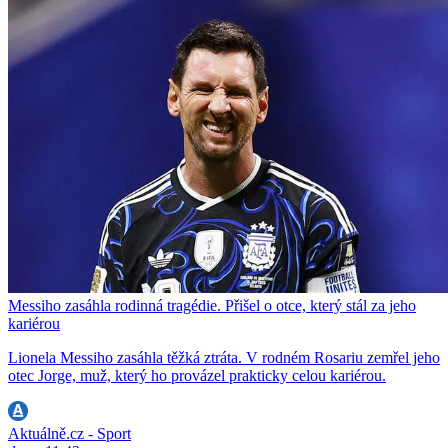
Messiho zasáhla rodinná tragédie. Přišel o otce, který stál za jeho
kariérou
Lionela Messiho zasáhla těžká ztráta. V rodném Rosariu zemřel jeho
otec Jorge, muž, který ho provázel prakticky celou kariérou.
Aktuálně.cz - Sport