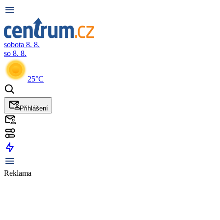
sobota 8. 8.
so 8. 8.
25°C
Přihlášení
Reklama