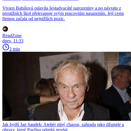
Vivien Babišová oslavila šestadvacáté narozeniny a po návratu z
prestižních škol překvapuje svým pracovním nasazením. Její cesta
firmou začala od nejnižších pozic.
ReadZone
dnes, 11:33
2 min
Jak bydlí Jan Saudek: Ateliér plný chaosu, zahrada jako džungle a
obrazy, které Pavlína odmítá prodat