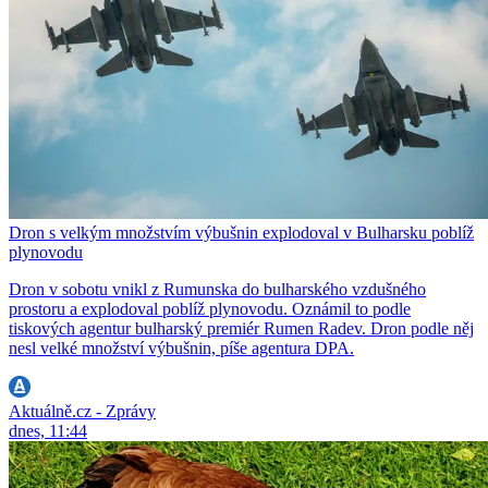
Dron s velkým množstvím výbušnin explodoval v Bulharsku poblíž
plynovodu
Dron v sobotu vnikl z Rumunska do bulharského vzdušného
prostoru a explodoval poblíž plynovodu. Oznámil to podle
tiskových agentur bulharský premiér Rumen Radev. Dron podle něj
nesl velké množství výbušnin, píše agentura DPA.
Aktuálně.cz - Zprávy
dnes, 11:44