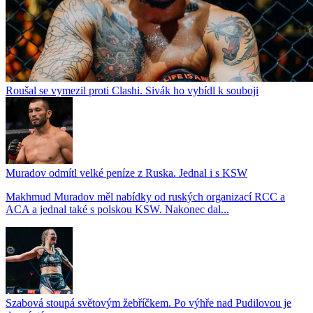
Roušal se vymezil proti Clashi. Sivák ho vybídl k souboji
Muradov odmítl velké peníze z Ruska. Jednal i s KSW
Makhmud Muradov měl nabídky od ruských organizací RCC a
ACA a jednal také s polskou KSW. Nakonec dal...
Szabová stoupá světovým žebříčkem. Po výhře nad Pudilovou je