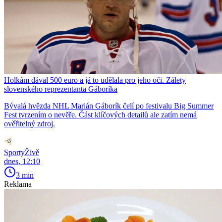
Holkám dával 500 euro a já to udělala pro jeho oči. Zálety
slovenského reprezentanta Gáboríka
Bývalá hvězda NHL Marián Gáborík čelí po festivalu Big Summer
Fest tvrzením o nevěře. Část klíčových detailů ale zatím nemá
ověřitelný zdroj.
SportyŽivě
dnes, 12:10
3 min
Reklama