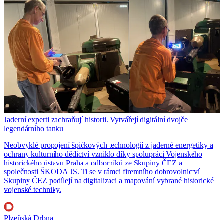
Jaderní experti zachraňují historii. Vytvářejí digitální dvojče
legendárního tanku
Neobvyklé propojení špičkových technologií z jaderné energetiky a
ochrany kulturního dědictví vzniklo díky spolupráci Vojenského
historického ústavu Praha a odborníků ze Skupiny ČEZ a
společnosti ŠKODA JS. Ti se v rámci firemního dobrovolnictví
Skupiny ČEZ podílejí na digitalizaci a mapování vybrané historické
vojenské techniky.
Plzeňská Drbna