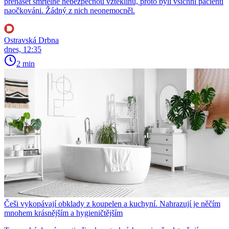
přenášet smrtelně nebezpečnou vzteklinu, proto byli všichni pacienti
naočkováni. Žádný z nich neonemocněl.
Ostravská Drbna
dnes, 12:35
2 min
Češi vykopávají obklady z koupelen a kuchyní. Nahrazují je něčím
mnohem krásnějším a hygieničtějším