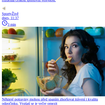
rozdělila českou sportovní veřejnost.
SportyŽivě
dnes, 11:37
3 min
Některé potraviny mohou před spaním zhoršovat trávení i kvalitu
odpočinku. Vyplatí se je večer omezit