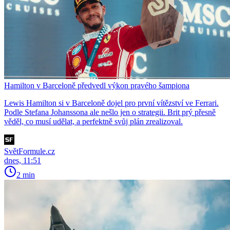
Hamilton v Barceloně předvedl výkon pravého šampiona
Lewis Hamilton si v Barceloně dojel pro první vítězství ve Ferrari.
Podle Stefana Johanssona ale nešlo jen o strategii. Brit prý přesně
věděl, co musí udělat, a perfektně svůj plán zrealizoval.
SvětFormule.cz
dnes, 11:51
2 min