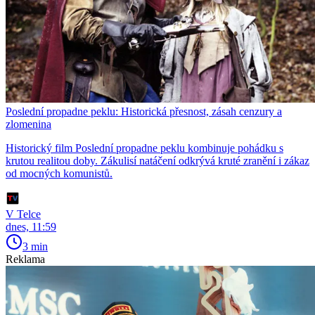
Poslední propadne peklu: Historická přesnost, zásah cenzury a
zlomenina
Historický film Poslední propadne peklu kombinuje pohádku s
krutou realitou doby. Zákulisí natáčení odkrývá kruté zranění i zákaz
od mocných komunistů.
V Telce
dnes, 11:59
3 min
Reklama