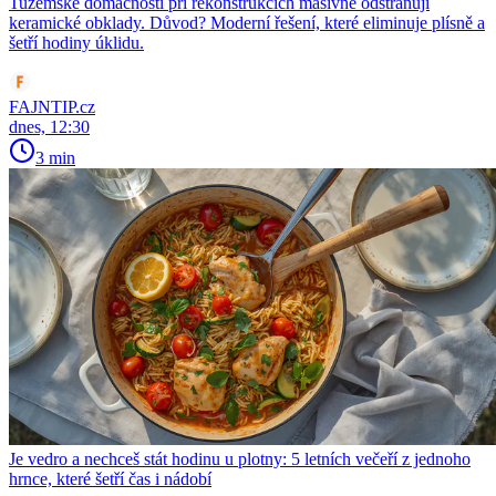
Tuzemské domácnosti při rekonstrukcích masivně odstraňují
keramické obklady. Důvod? Moderní řešení, které eliminuje plísně a
šetří hodiny úklidu.
FAJNTIP.cz
dnes, 12:30
3 min
Je vedro a nechceš stát hodinu u plotny: 5 letních večeří z jednoho
hrnce, které šetří čas i nádobí