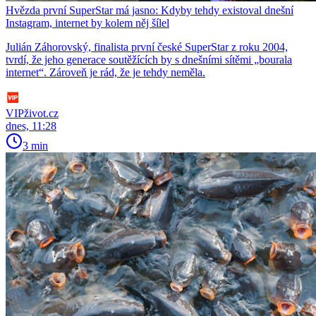
Hvězda první SuperStar má jasno: Kdyby tehdy existoval dnešní
Instagram, internet by kolem něj šílel
Julián Záhorovský, finalista první české SuperStar z roku 2004,
tvrdí, že jeho generace soutěžících by s dnešními sítěmi „bourala
internet“. Zároveň je rád, že je tehdy neměla.
VIPživot.cz
dnes, 11:28
3 min