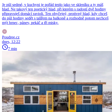
Je půl sedmé, v kuchyni je pořád teplo jako ve skleníku a ty máš
hlad. Ne takový ten poetický hlad, při kterém s radostí dvě hodiny
připravuješ domácí ravioli. Ten obyčejný, protivný hlad, kdy chceš
do půl hodiny sedět s talířem na balkoně a rozhodně potom nechceš
mýt hrnec, pánev, pekáč a tři misky.
Poudree.cz
dnes, 12:22
7 min