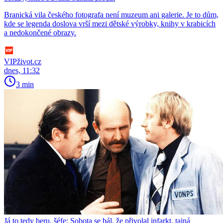
Branická vila českého fotografa není muzeum ani galerie. Je to dům,
kde se legenda doslova vrší mezi dětské výrobky, knihy v krabicích
a nedokončené obrazy.
VIPživot.cz
dnes, 11:32
3 min
Já to tedy beru, šéfe: Sobota se bál, že přivolal infarkt, tajná