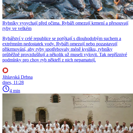
Rybníky vysychají před očima. Rybáři omezují krmení a přesouvají
ryby ve velkém
Rybářství v celé republice se potýkají s dlouhodobým suchem a
extrémním nedostatek vody. Rybáři omezují nebo pozastavují
přikrmování, aby ryby spotřebovaly méně kyslíku, rybníky
průběžně provzdušňují a několik už museli vylovit. Tak nepříznivé
podmínky pro chov ryb někteří z nich nepamatují.
Jihlavská Drbna
dnes, 11:28
4 min