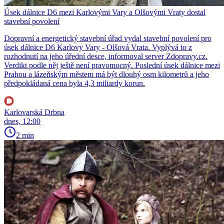
Úsek dálnice D6 mezi Karlovými Vary a Olšovými Vraty dostal
stavební povolení
Dopravní a energetický stavební úřad vydal stavební povolení pro
úsek dálnice D6 Karlovy Vary - Olšová Vrata. Vyplývá to z
rozhodnutí na jeho úřední desce, informoval server Zdopravy.cz.
Verdikt podle něj ještě není pravomocný. Poslední úsek dálnice mezi
Prahou a lázeňským městem má být dlouhý osm kilometrů a jeho
předpokládaná cena byla 4,3 miliardy korun.
Karlovarská Drbna
dnes, 12:00
2 min