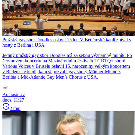
Pražský gay sbor Doodles oslavil 15 let. V Betlémské kapli zpíval s
hosty z Berlína i USA
Jediný pražský gay sbor Doodles má za sebou významný milník. Po
červnovém koncertu na Mezinárodním festivalu LGBTQ+ sborů
Various Voices v Bruselu oslavil 15. narozeniny velkým koncertem
v Betlémské kapli, kam si pozval i gay sbory Männer-Minne z
Berlína a Mid-Atlantic Gay Men’s Chorus z USA.
Aplausin.cz
dnes, 11:27
2 min