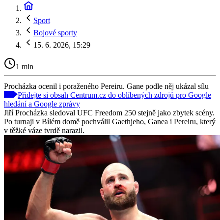
Sport
Bojové sporty
15. 6. 2026, 15:29
1 min
Procházka ocenil i poraženého Pereiru. Gane podle něj ukázal sílu
Přidejte si obsah Centrum.cz do oblíbených zdrojů pro Google
hledání a Google zprávy
Jiří Procházka sledoval UFC Freedom 250 stejně jako zbytek scény.
Po turnaji v Bílém domě pochválil Gaethjeho, Ganea i Pereiru, který
v těžké váze tvrdě narazil.