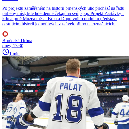
Po projektu zaměřeném na historii brněnských ulic přichází na řadu
příběhy míst, kde lidé denně čekají na svůj spoj. Projekt Zastávky -
kdo a proč Muzea města Brna a Dopravního podniku představí
cestujícím historii jednotlivých zastávek přímo na označnících.
Brněnská Drbna
dnes, 13:30
1 min