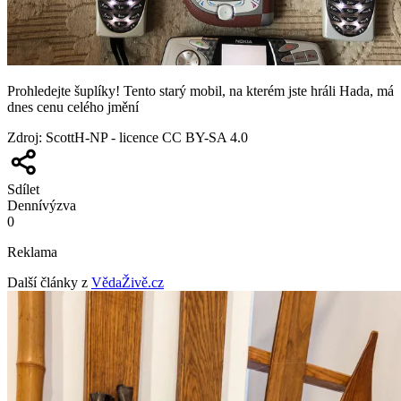
Prohledejte šuplíky! Tento starý mobil, na kterém jste hráli Hada, má
dnes cenu celého jmění
Zdroj
:
ScottH-NP - licence CC BY-SA 4.0
Sdílet
Denní
výzva
0
Reklama
Další články z
VědaŽivě.cz