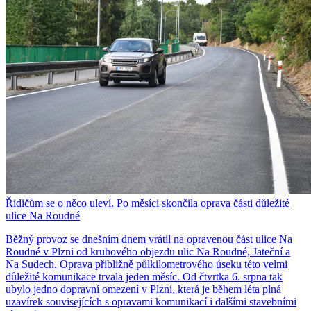
Řidičům se o něco uleví. Po měsíci skončila oprava části důležité
ulice Na Roudné
Běžný provoz se dnešním dnem vrátil na opravenou část ulice Na
Roudné v Plzni od kruhového objezdu ulic Na Roudné, Jateční a
Na Sudech. Oprava přibližně půlkilometrového úseku této velmi
důležité komunikace trvala jeden měsíc. Od čtvrtka 6. srpna tak
ubylo jedno dopravní omezení v Plzni, která je během léta plná
uzavírek souvisejících s opravami komunikací i dalšími stavebními