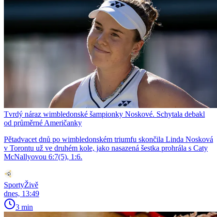
Tvrdý náraz wimbledonské šampionky Noskové. Schytala debakl
od průměrné Američanky
Pětadvacet dnů po wimbledonském triumfu skončila Linda Nosková
v Torontu už ve druhém kole, jako nasazená šestka prohrála s Caty
McNallyovou 6:7(5), 1:6.
SportyŽivě
dnes, 13:49
3 min