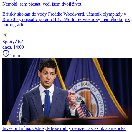
Nemohl jsem přestat, vedl jsem dvojí život
Britský skokan do vody Freddie Woodward, účastník olympiády v
Riu 2016, popsal v pořadu BBC World Service roky marného boje s
pornografií.
SportyŽivě
dnes, 14:00
4 min
Investor Brůna: Ostrov, kde se rodily peníze. Jak vznikla americká