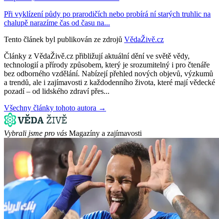
Při vyklízení půdy po prarodičích nebo probírá ní starých truhlic na
chalupě narazíme čas od času na...
Tento článek byl publikován ze zdrojů
VědaŽivě.cz
Články z VědaŽivě.cz přibližují aktuální dění ve světě vědy,
technologií a přírody způsobem, který je srozumitelný i pro čtenáře
bez odborného vzdělání. Nabízejí přehled nových objevů, výzkumů
a trendů, ale i zajímavosti z každodenního života, které mají vědecké
pozadí – od lidského zdraví přes...
Všechny články tohoto autora →
Vybrali jsme pro vás
Magazíny a zajímavosti