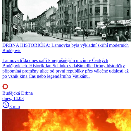
DRBNA HISTORIČKA: Lannovka byla výkladní skříní moderních
Budějovic
Lannova třída dnes patří k nejrušnějším ulicím v Českých
Budějovicích. Historik Jan Schinko v dalším díle Drbny historičky
připomíná proměny ulice od první republiky přes válečné události až
po vznik kina Čas nebo legendárního Vatikánu.
Budějcká Drbna
dnes, 14:03
3 min