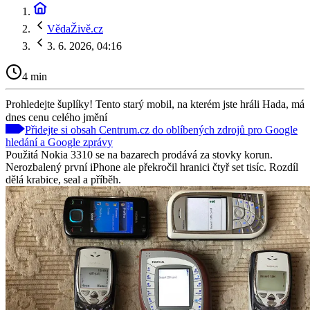
VědaŽivě.cz
3. 6. 2026, 04:16
4 min
Prohledejte šuplíky! Tento starý mobil, na kterém jste hráli Hada, má
dnes cenu celého jmění
Přidejte si obsah Centrum.cz do oblíbených zdrojů pro Google
hledání a Google zprávy
Použitá Nokia 3310 se na bazarech prodává za stovky korun.
Nerozbalený první iPhone ale překročil hranici čtyř set tisíc. Rozdíl
dělá krabice, seal a příběh.