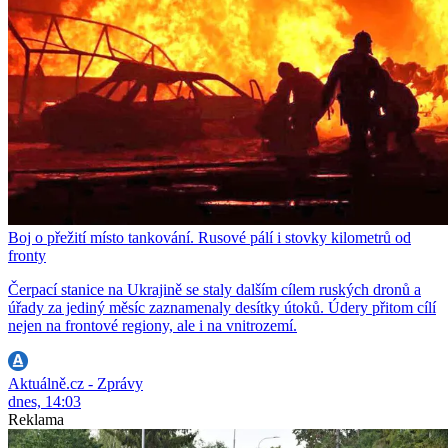
Boj o přežití místo tankování. Rusové pálí i stovky kilometrů od
fronty
Čerpací stanice na Ukrajině se staly dalším cílem ruských dronů a
úřady za jediný měsíc zaznamenaly desítky útoků. Údery přitom cílí
nejen na frontové regiony, ale i na vnitrozemí.
Aktuálně.cz - Zprávy
dnes, 14:03
Reklama