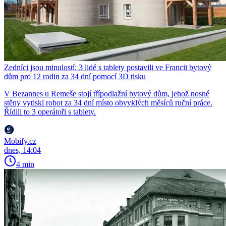
Zedníci jsou minulostí: 3 lidé s tablety postavili ve Francii bytový
dům pro 12 rodin za 34 dní pomocí 3D tisku
V Bezannes u Remeše stojí třípodlažní bytový dům, jehož nosné
stěny vytiskl robot za 34 dní místo obvyklých měsíců ruční práce.
Řídili to 3 operátoři s tablety.
Mobify.cz
dnes, 14:04
4 min