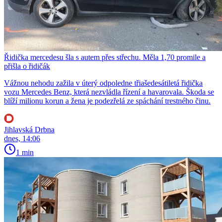
Řidička mercedesu šla s autem přes střechu. Měla 1,70 promile a
přišla o řidičák
Vážnou nehodu zažila v úterý odpoledne třiašedesátiletá řidička
vozu Mercedes Benz, která nezvládla řízení a havarovala. Škoda se
blíží milionu korun a žena je podezřelá ze spáchání trestného činu.
Jihlavská Drbna
dnes, 14:06
1 min