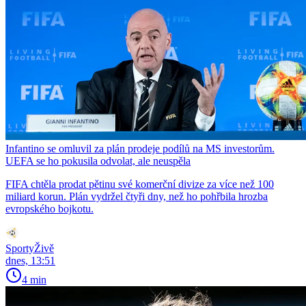
Infantino se omluvil za plán prodeje podílů na MS investorům.
UEFA se ho pokusila odvolat, ale neuspěla
FIFA chtěla prodat pětinu své komerční divize za více než 100
miliard korun. Plán vydržel čtyři dny, než ho pohřbila hrozba
evropského bojkotu.
SportyŽivě
dnes, 13:51
4 min