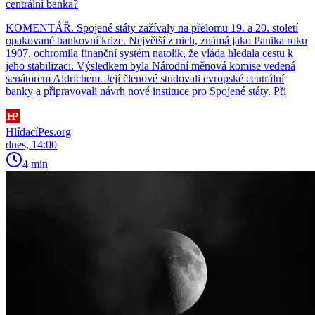
centrální banka?
KOMENTÁŘ. Spojené státy zažívaly na přelomu 19. a 20. století
opakované bankovní krize. Největší z nich, známá jako Panika roku
1907, ochromila finanční systém natolik, že vláda hledala cestu k
jeho stabilizaci. Výsledkem byla Národní měnová komise vedená
senátorem Aldrichem. Její členové studovali evropské centrální
banky a připravovali návrh nové instituce pro Spojené státy. Při
HlídacíPes.org
dnes, 14:00
4 min