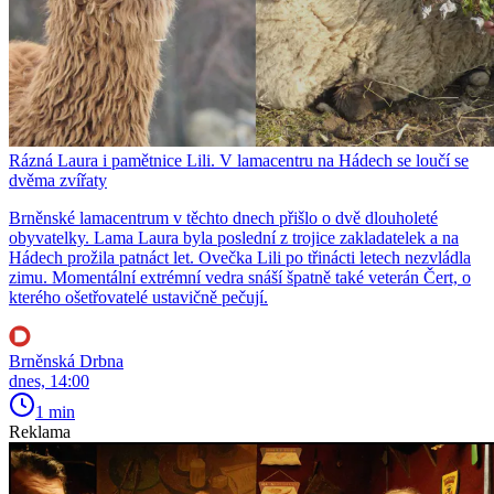
Rázná Laura i pamětnice Lili. V lamacentru na Hádech se loučí se
dvěma zvířaty
Brněnské lamacentrum v těchto dnech přišlo o dvě dlouholeté
obyvatelky. Lama Laura byla poslední z trojice zakladatelek a na
Hádech prožila patnáct let. Ovečka Lili po třinácti letech nezvládla
zimu. Momentální extrémní vedra snáší špatně také veterán Čert, o
kterého ošetřovatelé ustavičně pečují.
Brněnská Drbna
dnes, 14:00
1 min
Reklama