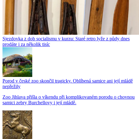
Sjezdovka z dob socialismu v kurzu: Staré retro lyže z půdy dnes
prodáte i za několik tisíc
Porod v české zoo skončil tragicky. Oblíbená samice ani její mládě
nepřežily
Zoo Jihlava přišla o víkendu při komplikovaném porodu o chovnou
samici zebry Burchellovy i její mládě.