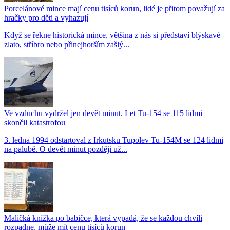
Porcelánové mince mají cenu tisíců korun, lidé je přitom považují za
hračky pro děti a vyhazují
Když se řekne historická mince, většina z nás si představí blýskavé
zlato, stříbro nebo přinejhorším zašlý...
Ve vzduchu vydržel jen devět minut. Let Tu-154 se 115 lidmi
skončil katastrofou
3. ledna 1994 odstartoval z Irkutsku Tupolev Tu-154M se 124 lidmi
na palubě. O devět minut později už...
Maličká knížka po babičce, která vypadá, že se každou chvíli
rozpadne, může mít cenu tisíců korun