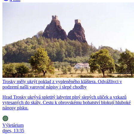
Trosky měly ukrýt poklad z vypleněného kláštera. Odvážlivci v
podzemí našli varovné nápisy i slepé chodby
Hrad Trosky ukrývá spletitý labyrint plný slepých uliček a vzkazů
vytesaných do skály. Cestu k obrovskému bohatství blokují hluboké
nánosy písku.
Výletárium
dnes, 13:35