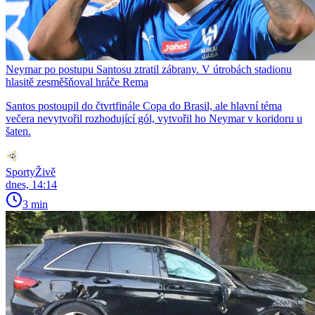
Neymar po postupu Santosu ztratil zábrany. V útrobách stadionu
hlasitě zesměšňoval hráče Rema
Santos postoupil do čtvrtfinále Copa do Brasil, ale hlavní téma
večera nevytvořil rozhodující gól, vytvořil ho Neymar v koridoru u
šaten.
SportyŽivě
dnes, 14:14
3 min