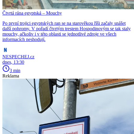
Čtvrtá rána egyptská – Mouchy
Po první trojici egyptských ran se na starověkou říši začaly snášet
další pohromy. V pořadí čtvrtým trestem Hospodinovým se tak staly
mouchy, ačkoliv i v této oblasti se jednotlivé zdroje ve všech
informacích neshodují.
NESPECHEJ.cz
dnes, 13:30
3 min
Reklama