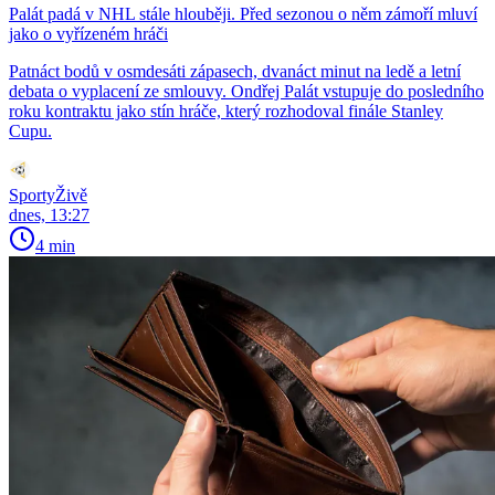
Palát padá v NHL stále hlouběji. Před sezonou o něm zámoří mluví
jako o vyřízeném hráči
Patnáct bodů v osmdesáti zápasech, dvanáct minut na ledě a letní
debata o vyplacení ze smlouvy. Ondřej Palát vstupuje do posledního
roku kontraktu jako stín hráče, který rozhodoval finále Stanley
Cupu.
SportyŽivě
dnes, 13:27
4 min