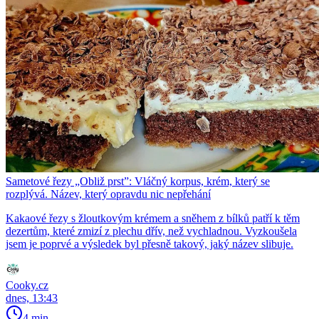
Sametové řezy „Obliž prst”: Vláčný korpus, krém, který se
rozplývá. Název, který opravdu nic nepřehání
Kakaové řezy s žloutkovým krémem a sněhem z bílků patří k těm
dezertům, které zmizí z plechu dřív, než vychladnou. Vyzkoušela
jsem je poprvé a výsledek byl přesně takový, jaký název slibuje.
Cooky.cz
dnes, 13:43
4 min