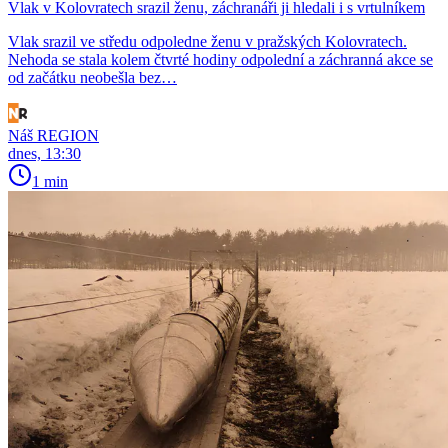
Vlak v Kolovratech srazil ženu, záchranáři ji hledali i s vrtulníkem
Vlak srazil ve středu odpoledne ženu v pražských Kolovratech.
Nehoda se stala kolem čtvrté hodiny odpolední a záchranná akce se
od začátku neobešla bez…
Náš REGION
dnes, 13:30
1 min