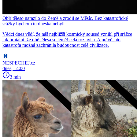
Obří těleso narazilo do Země a zrodil se Měsíc. Bez katastrofické
srážky bychom tu dneska nebyli
Vědci dnes vědí, že náš nejbližší kosmický soused vznikl při srážce
tak brutální, že obě tělesa se téměř celá roztavila. A právě tato
katastrofa možná zachránila budoucnost celé civilizace.
NESPECHEJ.cz
dnes, 14:00
3 min