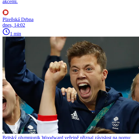
akcemi.
Plzeňská Drbna
dnes, 14:02
1 min
Britský olympionik Woodward veřejně přiznal závislost na pornu: