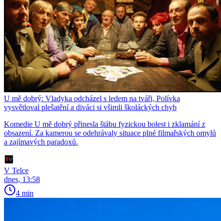
U mě dobrý: Vladyka odcházel s ledem na tváři, Polívka
vysvětloval plešatění a diváci si všimli školáckých chyb
Komedie U mě dobrý přinesla štábu fyzickou bolest i zklamání z
obsazení. Za kamerou se odehrávaly situace plné filmařských omylů
a zajímavých paradoxů.
V Telce
dnes, 13:58
4 min