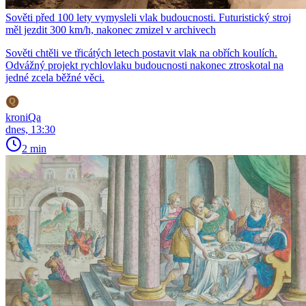
Sověti před 100 lety vymysleli vlak budoucnosti. Futuristický stroj
měl jezdit 300 km/h, nakonec zmizel v archivech
Sověti chtěli ve třicátých letech postavit vlak na obřích koulích.
Odvážný projekt rychlovlaku budoucnosti nakonec ztroskotal na
jedné zcela běžné věci.
kroniQa
dnes, 13:30
2 min