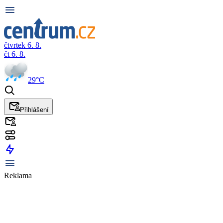
čtvrtek 6. 8.
čt 6. 8.
29°C
Přihlášení
Reklama