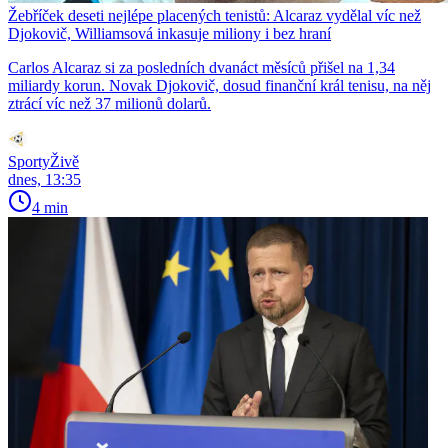
Žebříček deseti nejlépe placených tenistů: Alcaraz vydělal víc než
Djokovič, Williamsová inkasuje miliony i bez hraní
Carlos Alcaraz si za posledních dvanáct měsíců přišel na 1,34
miliardy korun. Novak Djokovič, dosud finanční král tenisu, na něj
ztrácí víc než 37 milionů dolarů.
SportyŽivě
dnes, 13:35
4 min