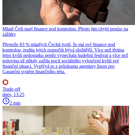
Mladí Češi mají finance pod kontrolou. Přesto jim chybí peníze na
zážitky
Přestože 83 % mladých Čechů tvrdí, že má své finance pod
kontrolou, realita jejich rozpočtů bývá složitější. Více než třetina
letos kvůli nedostatku peněz vynechala hudební festival a více než
polovina už někdy zažila pocit sociálního vyloučení kvůli své
finanční situaci. Vyplývá to z průzkumu agentury Ipsos pro
Garanční systém finančního trhu.
Trade-off
dnes, 13:25
2 min