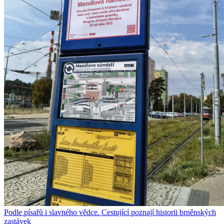
Podle písařů i slavného vědce. Cestující poznají historii brněnských
zastávek