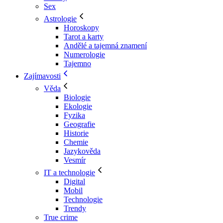
Sex
Astrologie
Horoskopy
Tarot a karty
Andělé a tajemná znamení
Numerologie
Tajemno
Zajímavosti
Věda
Biologie
Ekologie
Fyzika
Geografie
Historie
Chemie
Jazykověda
Vesmír
IT a technologie
Digital
Mobil
Technologie
Trendy
True crime