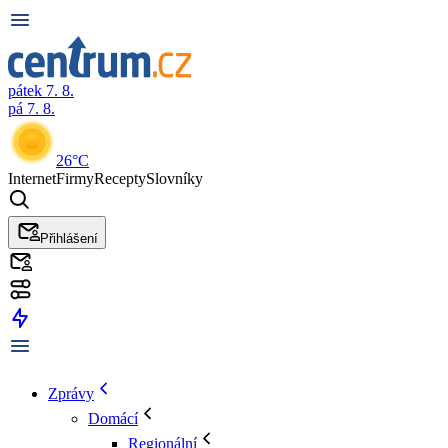
pátek 7. 8.
pá 7. 8.
26°C
Internet
Firmy
Recepty
Slovníky
Přihlášení
Zprávy
Domácí
Regionální