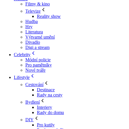
Filmy & kino
Televize
Reality show
Hudba
Hry
Literatura
Výtvarné umění
Divadlo
Digi a stream
Celebrity
Módní policie
Pro pamětníky
Nové tváře
Lifestyle
Cestování
Destinace
Rady na cesty
Bydlení
Interiery
Rady do domu
DIY
Pro kutily