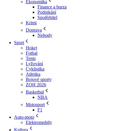
Ekonomika
Finance a burza
Podnikání
Spotřebitel
Krimi
Doprava
Nehody
Sport
Hokej
Fotbal
Tenis
Lyžování
Cyklistika
Atletika
Bojové sporty
ZOH 2026
Basketbal
NBA
Motosport
F1
Auto-moto
Elektromobily
Kultura