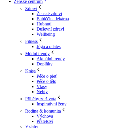
Ženské centrum
Zdraví
Ženské zdraví
Babiččina lékárna
Hubnutí
Duševní zdraví
Wellbeing
Fitness
Jóga a pilates
Módní trendy
Aktuální trendy
Doplňky
Krása
Péče o pleť
Péče o tělo
Vlasy
Nehty
Příběhy ze života
Inspirativní ženy
Rodina & komunita
Výchova
Přátelství
Vztahy