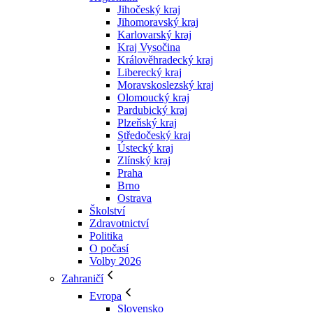
Jihočeský kraj
Jihomoravský kraj
Karlovarský kraj
Kraj Vysočina
Králověhradecký kraj
Liberecký kraj
Moravskoslezský kraj
Olomoucký kraj
Pardubický kraj
Plzeňský kraj
Středočeský kraj
Ústecký kraj
Zlínský kraj
Praha
Brno
Ostrava
Školství
Zdravotnictví
Politika
O počasí
Volby 2026
Zahraničí
Evropa
Slovensko