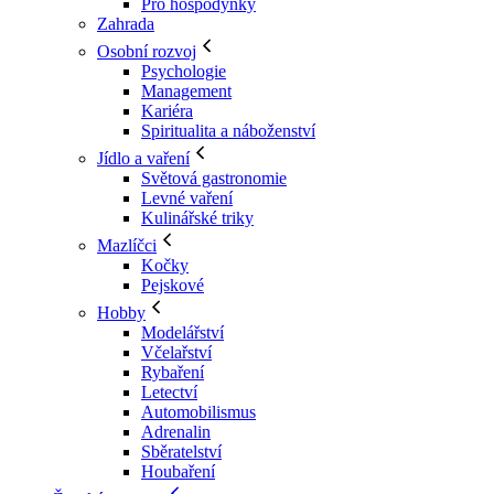
Pro hospodyňky
Zahrada
Osobní rozvoj
Psychologie
Management
Kariéra
Spiritualita a náboženství
Jídlo a vaření
Světová gastronomie
Levné vaření
Kulinářské triky
Mazlíčci
Kočky
Pejskové
Hobby
Modelářství
Včelařství
Rybaření
Letectví
Automobilismus
Adrenalin
Sběratelství
Houbaření