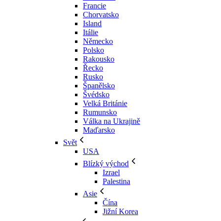
Francie
Chorvatsko
Island
Itálie
Německo
Polsko
Rakousko
Řecko
Rusko
Španělsko
Švédsko
Velká Británie
Rumunsko
Válka na Ukrajině
Maďarsko
Svět
USA
Blízký východ
Izrael
Palestina
Asie
Čína
Jižní Korea