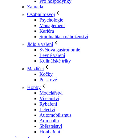
Pro hospodyňky
Zahrada
Osobní rozvoj
Psychologie
Management
Kariéra
Spiritualita a náboženství
Jídlo a vaření
Světová gastronomie
Levné vaření
Kulinářské triky
Mazlíčci
Kočky
Pejskové
Hobby
Modelářství
Včelařství
Rybaření
Letectví
Automobilismus
Adrenalin
Sběratelství
Houbaření