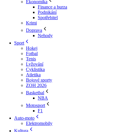
Ekonomika
Finance a burza
Podnikání
Spotřebitel
Krimi
Doprava
Nehody
Sport
Hokej
Fotbal
Tenis
Lyžování
Cyklistika
Atletika
Bojové sporty
ZOH 2026
Basketbal
NBA
Motosport
F1
Auto-moto
Elektromobily
Kultura