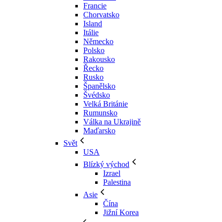
Francie
Chorvatsko
Island
Itálie
Německo
Polsko
Rakousko
Řecko
Rusko
Španělsko
Švédsko
Velká Británie
Rumunsko
Válka na Ukrajině
Maďarsko
Svět
USA
Blízký východ
Izrael
Palestina
Asie
Čína
Jižní Korea