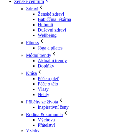
Ženské centrum
Zdraví
Ženské zdraví
Babiččina lékárna
Hubnutí
Duševní zdraví
Wellbeing
Fitness
Jóga a pilates
Módní trendy
Aktuální trendy
Doplňky
Krása
Péče o pleť
Péče o tělo
Vlasy
Nehty
Příběhy ze života
Inspirativní ženy
Rodina & komunita
Výchova
Přátelství
Vztahy