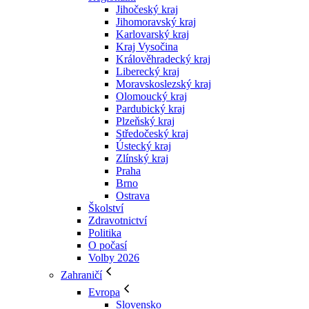
Jihočeský kraj
Jihomoravský kraj
Karlovarský kraj
Kraj Vysočina
Králověhradecký kraj
Liberecký kraj
Moravskoslezský kraj
Olomoucký kraj
Pardubický kraj
Plzeňský kraj
Středočeský kraj
Ústecký kraj
Zlínský kraj
Praha
Brno
Ostrava
Školství
Zdravotnictví
Politika
O počasí
Volby 2026
Zahraničí
Evropa
Slovensko