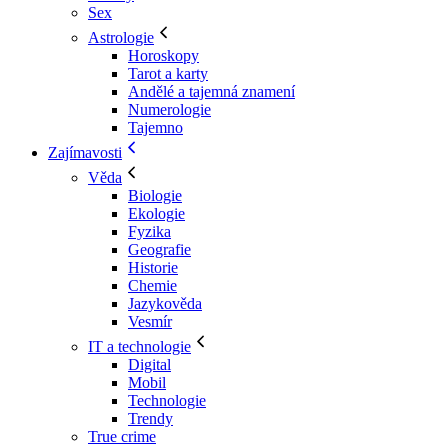
Sex
Astrologie
Horoskopy
Tarot a karty
Andělé a tajemná znamení
Numerologie
Tajemno
Zajímavosti
Věda
Biologie
Ekologie
Fyzika
Geografie
Historie
Chemie
Jazykověda
Vesmír
IT a technologie
Digital
Mobil
Technologie
Trendy
True crime