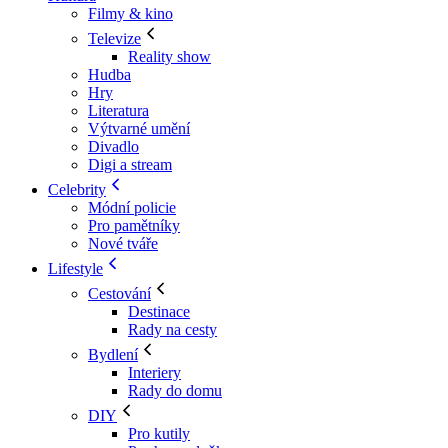
Filmy & kino
Televize
Reality show
Hudba
Hry
Literatura
Výtvarné umění
Divadlo
Digi a stream
Celebrity
Módní policie
Pro pamětníky
Nové tváře
Lifestyle
Cestování
Destinace
Rady na cesty
Bydlení
Interiery
Rady do domu
DIY
Pro kutily