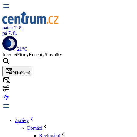
pátek 7. 8.
pá 7. 8.
21°C
Internet
Firmy
Recepty
Slovníky
Přihlášení
Zprávy
Domácí
Regionální