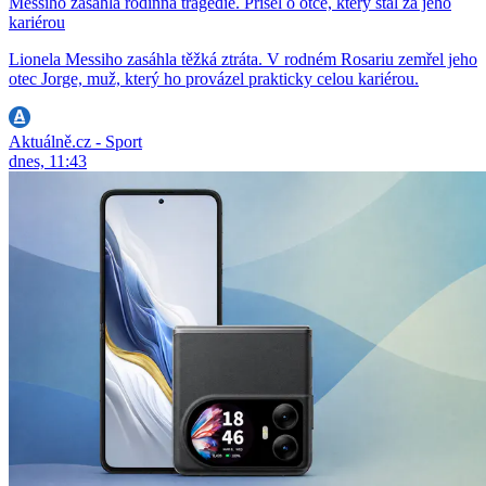
Messiho zasáhla rodinná tragédie. Přišel o otce, který stál za jeho
kariérou
Lionela Messiho zasáhla těžká ztráta. V rodném Rosariu zemřel jeho
otec Jorge, muž, který ho provázel prakticky celou kariérou.
Aktuálně.cz - Sport
dnes, 11:43