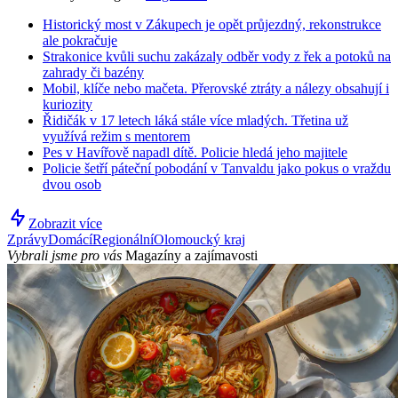
Historický most v Zákupech je opět průjezdný, rekonstrukce
ale pokračuje
Strakonice kvůli suchu zakázaly odběr vody z řek a potoků na
zahrady či bazény
Mobil, klíče nebo mačeta. Přerovské ztráty a nálezy obsahují i
kuriozity
Řidičák v 17 letech láká stále více mladých. Třetina už
využívá režim s mentorem
Pes v Havířově napadl dítě. Policie hledá jeho majitele
Policie šetří páteční pobodání v Tanvaldu jako pokus o vraždu
dvou osob
Zobrazit více
Zprávy
Domácí
Regionální
Olomoucký kraj
Vybrali jsme pro vás
Magazíny a zajímavosti