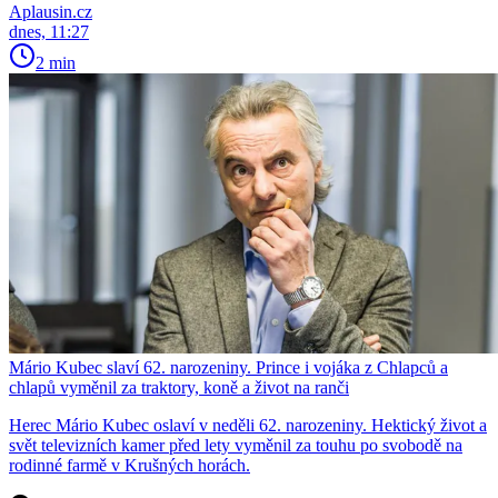
Aplausin.cz
dnes, 11:27
2 min
Mário Kubec slaví 62. narozeniny. Prince i vojáka z Chlapců a
chlapů vyměnil za traktory, koně a život na ranči
Herec Mário Kubec oslaví v neděli 62. narozeniny. Hektický život a
svět televizních kamer před lety vyměnil za touhu po svobodě na
rodinné farmě v Krušných horách.