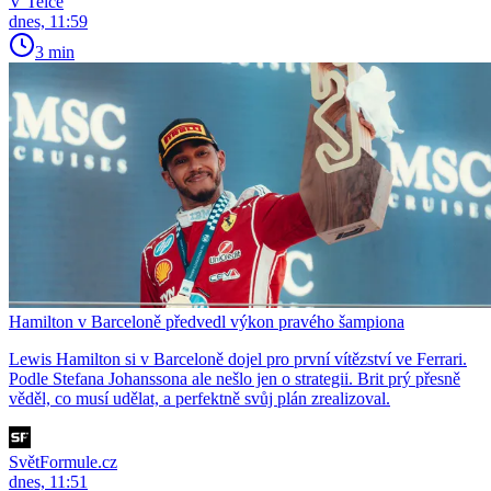
V Telce
dnes, 11:59
3 min
Hamilton v Barceloně předvedl výkon pravého šampiona
Lewis Hamilton si v Barceloně dojel pro první vítězství ve Ferrari.
Podle Stefana Johanssona ale nešlo jen o strategii. Brit prý přesně
věděl, co musí udělat, a perfektně svůj plán zrealizoval.
SvětFormule.cz
dnes, 11:51