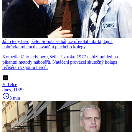
Já to tedy beru, šéfe: Sobota se bál, že přivolal infarkt, tajná
nahrávka milenců a svádění plachého kolegy
Komedie Já to tedy beru, šéfe...! z roku 1977 nabízí pohled na
pikantní metody náborářů. Natáčení provázel skutečný kolaps
režiséra i vzpoura herců.
V Telce
dnes, 11:29
3 min