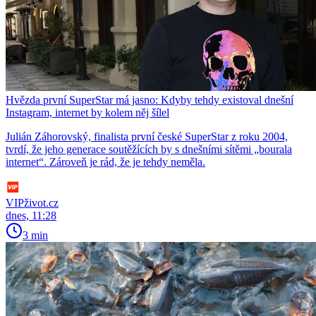
Hvězda první SuperStar má jasno: Kdyby tehdy existoval dnešní
Instagram, internet by kolem něj šílel
Julián Záhorovský, finalista první české SuperStar z roku 2004,
tvrdí, že jeho generace soutěžících by s dnešními sítěmi „bourala
internet“. Zároveň je rád, že je tehdy neměla.
VIPživot.cz
dnes, 11:28
3 min