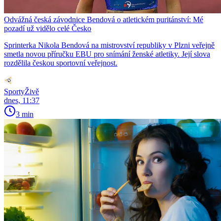
Odvážná česká závodnice Bendová o atletickém puritánství: Mé
pozadí už vidělo celé Česko
Sprinterka Nikola Bendová na mistrovství republiky v Plzni veřejně
smetla novou příručku EBU pro snímání ženské atletiky. Její slova
rozdělila českou sportovní veřejnost.
SportyŽivě
dnes, 11:37
3 min