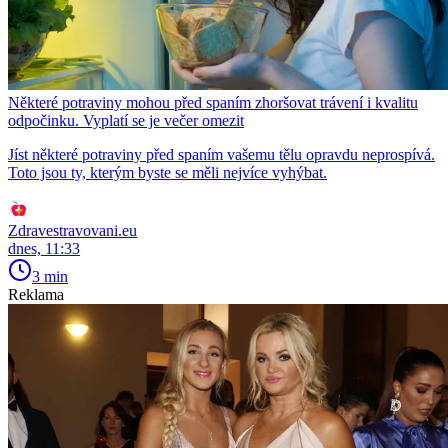
Některé potraviny mohou před spaním zhoršovat trávení i kvalitu
odpočinku. Vyplatí se je večer omezit
Jíst některé potraviny před spaním vašemu tělu opravdu neprospívá.
Toto jsou ty, kterým byste se měli nejvíce vyhýbat.
Zdravestravovani.eu
dnes, 11:33
3 min
Reklama