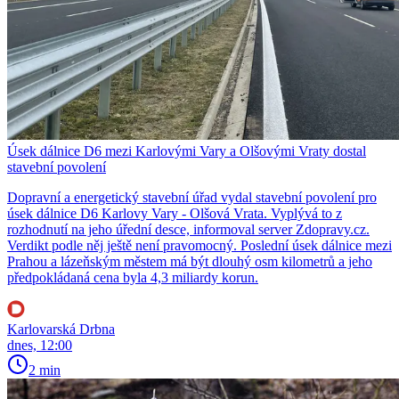
Úsek dálnice D6 mezi Karlovými Vary a Olšovými Vraty dostal
stavební povolení
Dopravní a energetický stavební úřad vydal stavební povolení pro
úsek dálnice D6 Karlovy Vary - Olšová Vrata. Vyplývá to z
rozhodnutí na jeho úřední desce, informoval server Zdopravy.cz.
Verdikt podle něj ještě není pravomocný. Poslední úsek dálnice mezi
Prahou a lázeňským městem má být dlouhý osm kilometrů a jeho
předpokládaná cena byla 4,3 miliardy korun.
Karlovarská Drbna
dnes, 12:00
2 min