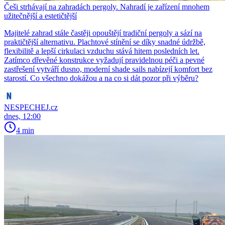
Češi strhávají na zahradách pergoly. Nahradí je zařízení mnohem
užitečnější a estetičtější
Majitelé zahrad stále častěji opouštějí tradiční pergoly a sází na
praktičtější alternativu. Plachtové stínění se díky snadné údržbě,
flexibilitě a lepší cirkulaci vzduchu stává hitem posledních let.
Zatímco dřevěné konstrukce vyžadují pravidelnou péči a pevné
zastřešení vytváří dusno, moderní shade sails nabízejí komfort bez
starostí. Co všechno dokážou a na co si dát pozor při výběru?
NESPECHEJ.cz
dnes, 12:00
4 min