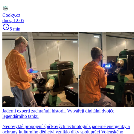
Cooky.cz
dnes, 12:05
5 min
Jaderní experti zachraňují historii. Vytvářejí digitální dvojče
legendárního tanku
Neobvyklé propojení špičkových technologií z jaderné energetiky a
ochrany kulturního dědictví vzniklo díky spolupráci Vojenského