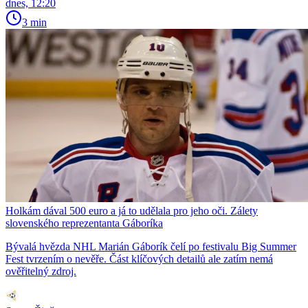
dnes, 12:20
3 min
Holkám dával 500 euro a já to udělala pro jeho oči. Zálety
slovenského reprezentanta Gáboríka
Bývalá hvězda NHL Marián Gáborík čelí po festivalu Big Summer
Fest tvrzením o nevěře. Část klíčových detailů ale zatím nemá
ověřitelný zdroj.