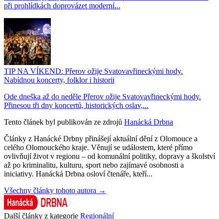
při prohlídkách doprovázet moderní...
TIP NA VÍKEND: Přerov ožije Svatovavřineckými hody.
Nabídnou koncerty, folklor i historii
Ode dneška až do neděle Přerov ožije Svatovavřineckými hody.
Přinesou tři dny koncertů, historických oslav,...
Tento článek byl publikován ze zdrojů
Hanácká Drbna
Články z Hanácké Drbny přinášejí aktuální dění z Olomouce a
celého Olomouckého kraje. Věnují se událostem, které přímo
ovlivňují život v regionu – od komunální politiky, dopravy a školství
až po kriminalitu, kulturu, sport nebo zajímavé osobnosti a
iniciativy. Hanácká Drbna osloví čtenáře, kteří...
Všechny články tohoto autora →
Další články z kategorie
Regionální