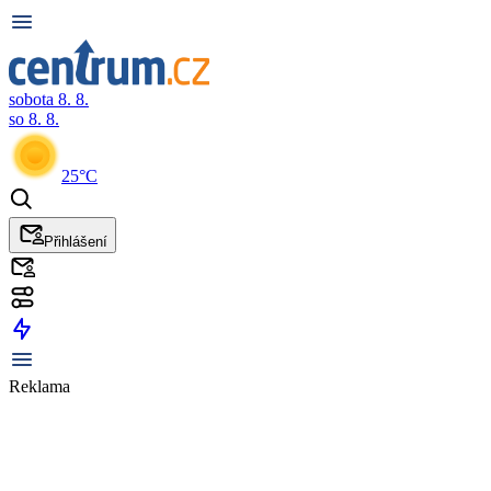
sobota 8. 8.
so 8. 8.
25°C
Přihlášení
Reklama