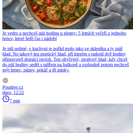
Je vedro a nechceš stát hodinu u plotny: 5 letních večeří z jednoho
hrnce, které šetří čas i nádobí
Je půl sedmé, v kuchyni je pořád teplo jako ve skleníku a ty máš
hlad. Ne takový ten poetický hlad, při kterém s radostí dvě hodiny
připravuješ domácí ravioli. Ten obyčejný, protivný hlad, kdy chceš
do půl hodiny sedět s talířem na balkoně a rozhodně potom nechceš
mýt hrnec, pánev, pekáč a tři misky.
Poudree.cz
dnes, 12:22
7 min