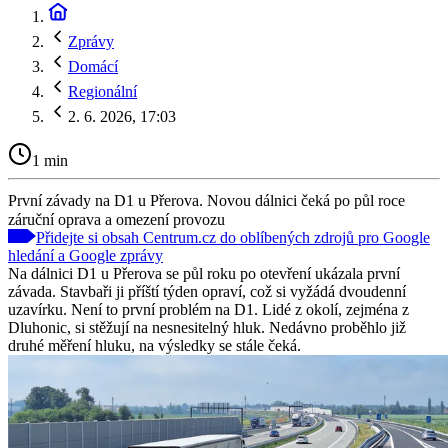
Zprávy
Domácí
Regionální
2. 6. 2026, 17:03
1 min
První závady na D1 u Přerova. Novou dálnici čeká po půl roce
záruční oprava a omezení provozu
Přidejte si obsah Centrum.cz do oblíbených zdrojů pro Google
hledání a Google zprávy
Na dálnici D1 u Přerova se půl roku po otevření ukázala první
závada. Stavbaři ji příští týden opraví, což si vyžádá dvoudenní
uzavírku. Není to první problém na D1. Lidé z okolí, zejména z
Dluhonic, si stěžují na nesnesitelný hluk. Nedávno proběhlo již
druhé měření hluku, na výsledky se stále čeká.