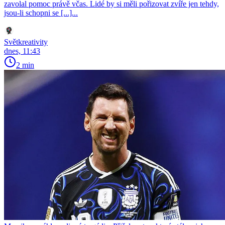
zavolal pomoc právě včas. Lidé by si měli pořizovat zvíře jen tehdy,
jsou-li schopni se [...]...
Světkreativity
dnes, 11:43
2 min