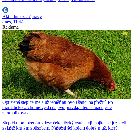
Aktuálně.cz - Zprávy
dnes, 11:44
Reklama
Opuštěná slepice měla už téměř nulovou šanci na přežití. Po
dramatické záchraně vyšla najevo pravda, která situaci ještě
zkomplikovala
Slepičku pohozenou v lese čekal těžký osud. Její majitel se jí zbavil
zvláště krutým způsobem. Naštěstí šel kolem dobrý muž, který