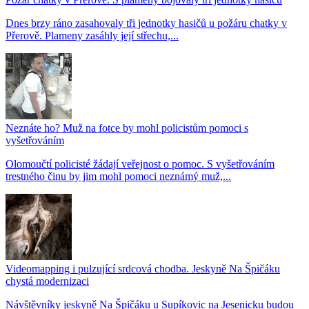
Dnes brzy ráno zasahovaly tři jednotky hasičů u požáru chatky v
Přerově. Plameny zasáhly její střechu,...
Neznáte ho? Muž na fotce by mohl policistům pomoci s
vyšetřováním
Olomoučtí policisté žádají veřejnost o pomoc. S vyšetřováním
trestného činu by jim mohl pomoci neznámý muž,...
Videomapping i pulzující srdcová chodba. Jeskyně Na Špičáku
chystá modernizaci
Návštěvníky jeskyně Na Špičáku u Supíkovic na Jesenicku budou