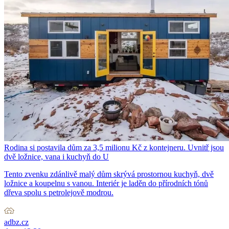
Rodina si postavila dům za 3,5 milionu Kč z kontejneru. Uvnitř jsou
dvě ložnice, vana i kuchyň do U
Tento zvenku zdánlivě malý dům skrývá prostornou kuchyň, dvě
ložnice a koupelnu s vanou. Interiér je laděn do přírodních tónů
dřeva spolu s petrolejově modrou.
adbz.cz