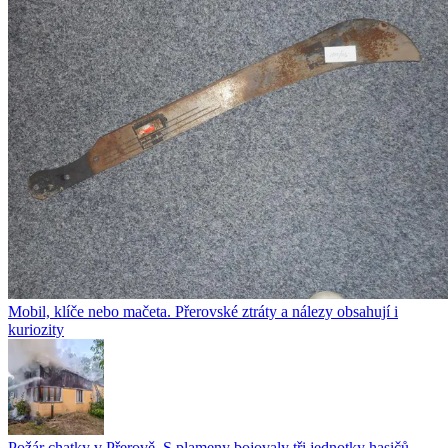
Mobil, klíče nebo mačeta. Přerovské ztráty a nálezy obsahují i
kuriozity
Požár chatky v Přerově. S plameny bojovaly tři jednotky hasičů