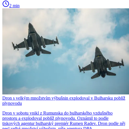
2 min
Dron s velkým množstvím výbušnin explodoval v Bulharsku poblíž
plynovodu
Dron v sobotu vnikl z Rumunska do bulharského vzdušného
prostoru a explodoval poblíž plynovodu. Oznámil to podle
tiskových agentur bulharský premiér Rumen Radev. Dron podle něj
nesl velké množství výbušnin, píše agentura DPA.