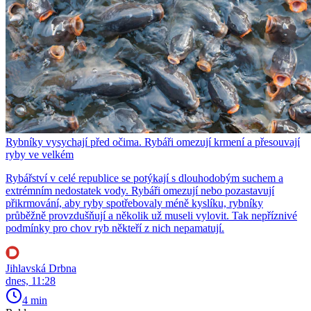
Rybníky vysychají před očima. Rybáři omezují krmení a přesouvají
ryby ve velkém
Rybářství v celé republice se potýkají s dlouhodobým suchem a
extrémním nedostatek vody. Rybáři omezují nebo pozastavují
přikrmování, aby ryby spotřebovaly méně kyslíku, rybníky
průběžně provzdušňují a několik už museli vylovit. Tak nepříznivé
podmínky pro chov ryb někteří z nich nepamatují.
Jihlavská Drbna
dnes, 11:28
4 min