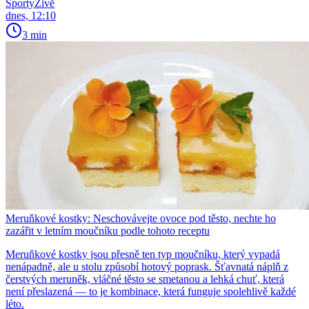
SportyŽivě
dnes, 12:10
3 min
Meruňkové kostky: Neschovávejte ovoce pod těsto, nechte ho
zazářit v letním moučníku podle tohoto receptu
Meruňkové kostky jsou přesně ten typ moučníku, který vypadá
nenápadně, ale u stolu způsobí hotový poprask. Šťavnatá náplň z
čerstvých meruněk, vláčné těsto se smetanou a lehká chuť, která
není přeslazená — to je kombinace, která funguje spolehlivě každé
léto.