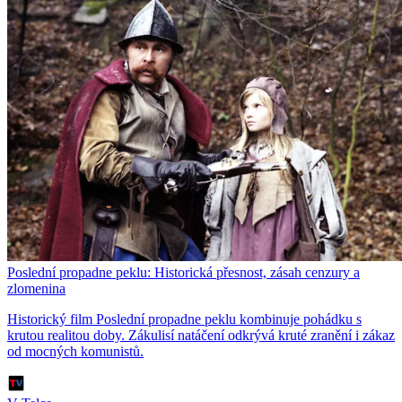
Poslední propadne peklu: Historická přesnost, zásah cenzury a
zlomenina
Historický film Poslední propadne peklu kombinuje pohádku s
krutou realitou doby. Zákulisí natáčení odkrývá kruté zranění i zákaz
od mocných komunistů.