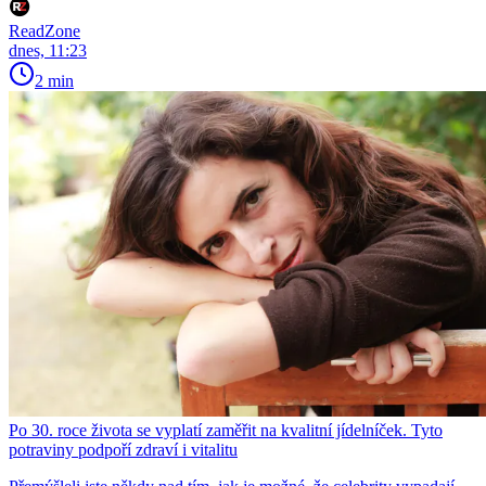
ReadZone
dnes, 11:23
2 min
Po 30. roce života se vyplatí zaměřit na kvalitní jídelníček. Tyto
potraviny podpoří zdraví i vitalitu