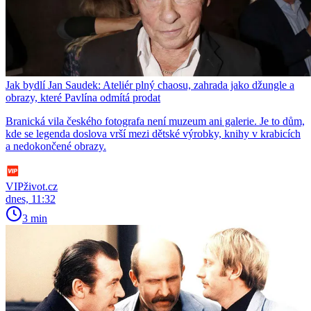
Jak bydlí Jan Saudek: Ateliér plný chaosu, zahrada jako džungle a
obrazy, které Pavlína odmítá prodat
Branická vila českého fotografa není muzeum ani galerie. Je to dům,
kde se legenda doslova vrší mezi dětské výrobky, knihy v krabicích
a nedokončené obrazy.
VIPživot.cz
dnes, 11:32
3 min