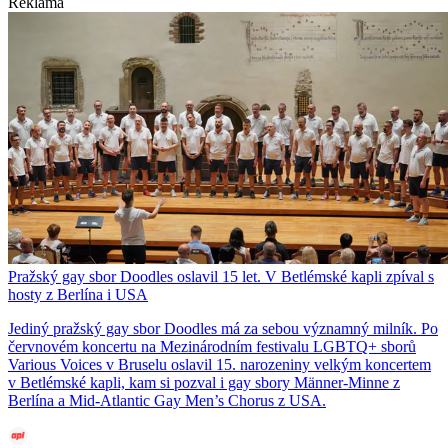
Reklama
Pražský gay sbor Doodles oslavil 15 let. V Betlémské kapli zpíval s
hosty z Berlína i USA
Jediný pražský gay sbor Doodles má za sebou významný milník. Po
červnovém koncertu na Mezinárodním festivalu LGBTQ+ sborů
Various Voices v Bruselu oslavil 15. narozeniny velkým koncertem
v Betlémské kapli, kam si pozval i gay sbory Männer-Minne z
Berlína a Mid-Atlantic Gay Men’s Chorus z USA.