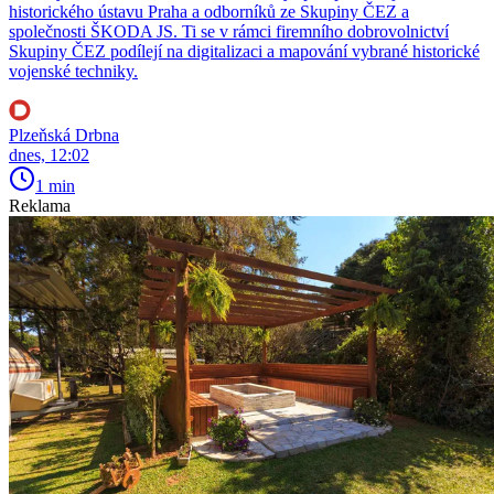
historického ústavu Praha a odborníků ze Skupiny ČEZ a
společnosti ŠKODA JS. Ti se v rámci firemního dobrovolnictví
Skupiny ČEZ podílejí na digitalizaci a mapování vybrané historické
vojenské techniky.
Plzeňská Drbna
dnes, 12:02
1 min
Reklama