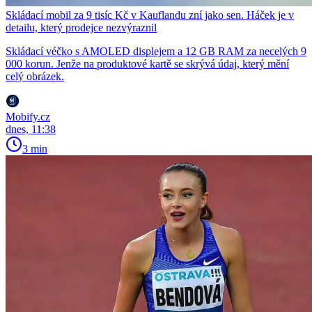
Skládací mobil za 9 tisíc Kč v Kauflandu zní jako sen. Háček je v
detailu, který prodejce nezvýraznil
Skládací véčko s AMOLED displejem a 12 GB RAM za necelých 9
000 korun. Jenže na produktové kartě se skrývá údaj, který mění
celý obrázek.
Mobify.cz
dnes, 11:38
3 min