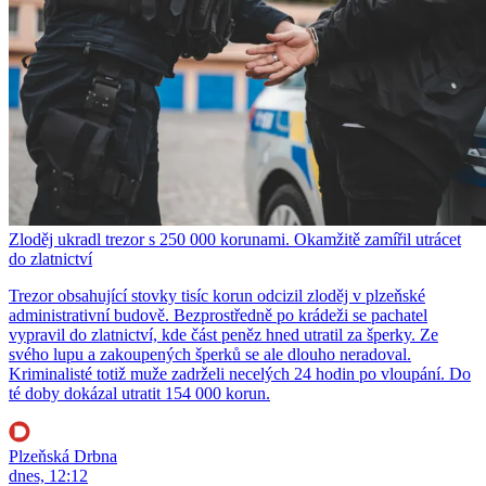
Zloděj ukradl trezor s 250 000 korunami. Okamžitě zamířil utrácet
do zlatnictví
Trezor obsahující stovky tisíc korun odcizil zloděj v plzeňské
administrativní budově. Bezprostředně po krádeži se pachatel
vypravil do zlatnictví, kde část peněz hned utratil za šperky. Ze
svého lupu a zakoupených šperků se ale dlouho neradoval.
Kriminalisté totiž muže zadrželi necelých 24 hodin po vloupání. Do
té doby dokázal utratit 154 000 korun.
Plzeňská Drbna
dnes, 12:12