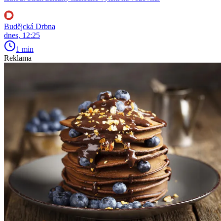
Budějcká Drbna
dnes, 12:25
1 min
Reklama