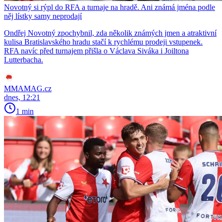
Novotný si rýpl do RFA a turnaje na hradě. Ani známá jména podle
něj lístky samy neprodají
Ondřej Novotný zpochybnil, zda několik známých jmen a atraktivní
kulisa Bratislavského hradu stačí k rychlému prodeji vstupenek.
RFA navíc před turnajem přišla o Václava Siváka i Joiltona
Lutterbacha.
MMAMAG.cz
dnes, 12:21
1 min