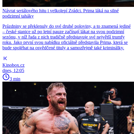
Návrat seriálového hitu i velkolepí Zrádci. Prima láká na silné
podzimní taháky
Prázdniny se překlenuly do své druhé poloviny, a to znamená jediné
– české stanice už po letní pauze začínají lákat na svou podzimní
sezónu, v níž řada z nich tradičně představuje své největší trumfy
roku. Jako první svou nabídku oficiálně představila Prima, která se
bude spoléhat na osvědčené tituly a samozřejmě také kriminálky.
Kinobox.cz
dnes, 12:05
3 min