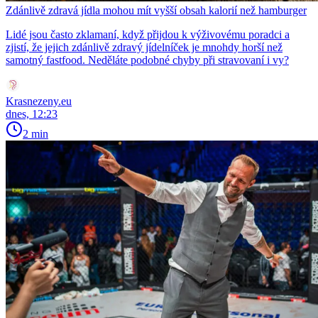
Zdánlivě zdravá jídla mohou mít vyšší obsah kalorií než hamburger
Lidé jsou často zklamaní, když přijdou k výživovému poradci a
zjistí, že jejich zdánlivě zdravý jídelníček je mnohdy horší než
samotný fastfood. Neděláte podobné chyby při stravovaní i vy?
Krasnezeny.eu
dnes, 12:23
2 min