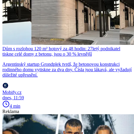
Dům s rozlohou 120 m² hotový za 48 hodin: 27letý podnikatel
tiskne celé domy z betonu, jsou o 30 % levnější
Argentinský startup Grondplek tvrdí, že betonovou konstrukci
rodinného domu vytiskne za dva dny. Čísla jsou lákavá, ale vyžadují
důležité upřesnění.
Mobify.cz
dnes, 11:59
4 min
Reklama