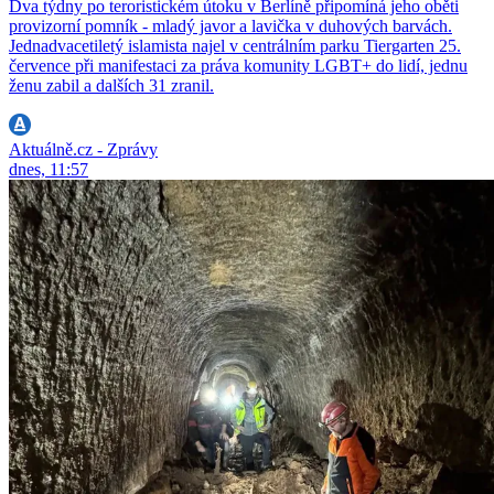
Dva týdny po teroristickém útoku v Berlíně připomíná jeho oběti
provizorní pomník - mladý javor a lavička v duhových barvách.
Jednadvacetiletý islamista najel v centrálním parku Tiergarten 25.
července při manifestaci za práva komunity LGBT+ do lidí, jednu
ženu zabil a dalších 31 zranil.
Aktuálně.cz - Zprávy
dnes, 11:57