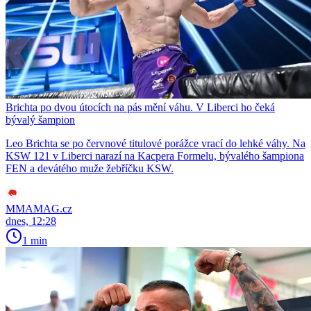
Brichta po dvou útocích na pás mění váhu. V Liberci ho čeká
bývalý šampion
Leo Brichta se po červnové titulové porážce vrací do lehké váhy. Na
KSW 121 v Liberci narazí na Kacpera Formelu, bývalého šampiona
FEN a devátého muže žebříčku KSW.
MMAMAG.cz
dnes, 12:28
1 min