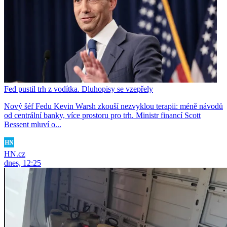
Fed pustil trh z vodítka. Dluhopisy se vzepřely
Nový šéf Fedu Kevin Warsh zkouší nezvyklou terapii: méně návodů
od centrální banky, více prostoru pro trh. Ministr financí Scott
Bessent mluví o...
HN.cz
dnes, 12:25