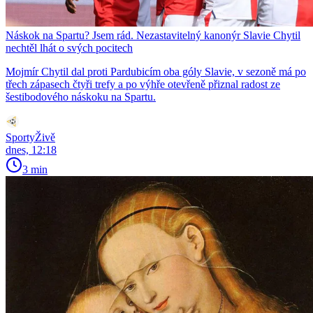
Náskok na Spartu? Jsem rád. Nezastavitelný kanonýr Slavie Chytil
nechtěl lhát o svých pocitech
Mojmír Chytil dal proti Pardubicím oba góly Slavie, v sezoně má po
třech zápasech čtyři trefy a po výhře otevřeně přiznal radost ze
šestibodového náskoku na Spartu.
SportyŽivě
dnes, 12:18
3 min