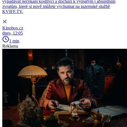
vypadávat nečekaní kostlivci a dochází k vypjatým i absurdním
zvratům, které si nově můžete vychutnat na tuzemské službě
KVIFF.TV.
Kinobox.cz
dnes, 12:05
1 min
Reklama