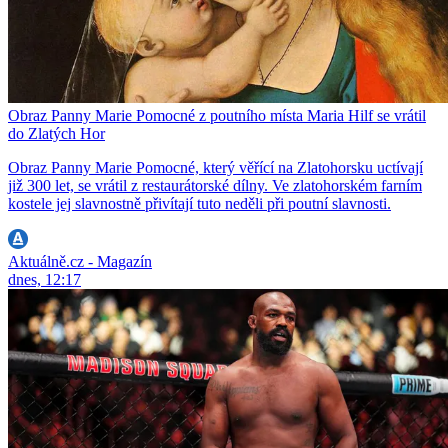
Obraz Panny Marie Pomocné z poutního místa Maria Hilf se vrátil
do Zlatých Hor
Obraz Panny Marie Pomocné, který věřící na Zlatohorsku uctívají
již 300 let, se vrátil z restaurátorské dílny. Ve zlatohorském farním
kostele jej slavnostně přivítají tuto neděli při poutní slavnosti.
Aktuálně.cz - Magazín
dnes, 12:17