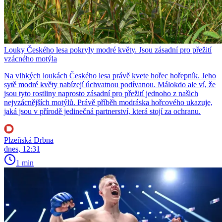
Louky Českého lesa pokryly modré květy. Jsou zásadní pro přežití
vzácného motýla
Na vlhkých loukách Českého lesa právě kvete hořec hořepník. Jeho
sytě modré květy nabízejí úchvatnou podívanou. Málokdo ale ví, že
jsou tyto rostliny naprosto zásadní pro přežití jednoho z našich
nejvzácnějších motýlů. Právě příběh modráska hořcového ukazuje,
jaká jsou v přírodě jedinečná partnerství, která stojí za ochranu.
Plzeňská Drbna
dnes, 12:31
1 min