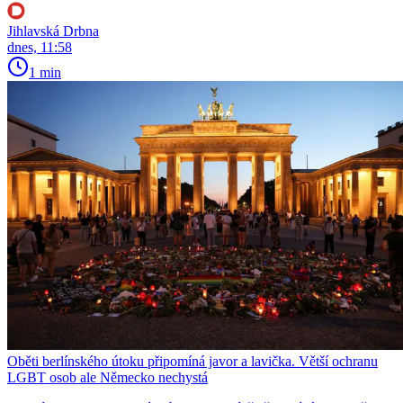
Jihlavská Drbna
dnes, 11:58
1 min
Oběti berlínského útoku připomíná javor a lavička. Větší ochranu
LGBT osob ale Německo nechystá