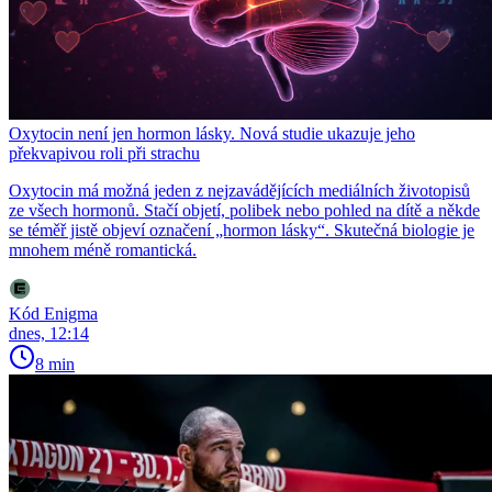
Oxytocin není jen hormon lásky. Nová studie ukazuje jeho
překvapivou roli při strachu
Oxytocin má možná jeden z nejzavádějících mediálních životopisů
ze všech hormonů. Stačí objetí, polibek nebo pohled na dítě a někde
se téměř jistě objeví označení „hormon lásky“. Skutečná biologie je
mnohem méně romantická.
Kód Enigma
dnes, 12:14
8 min