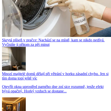
Skrytá plíseň v pračce: Nachází se na místě, kam se nikdo nedívá.
Vyčistíte ji přitom za pět minut
Mnozí majitelé domů dělají při větrání v horku zásadní chybu. Jen si
tím doma topí ještě víc
Otevřít okna uprostřed parného dne zní sice rozumně, jenže efekt
bývá opačný. Horký vzduch se dostane...