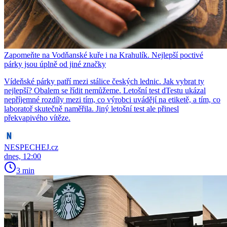
Zapomeňte na Vodňanské kuře i na Krahulík. Nejlepší poctivé
párky jsou úplně od jiné značky
Vídeňské párky patří mezi stálice českých lednic. Jak vybrat ty
nejlepší? Obalem se řídit nemůžeme. Letošní test dTestu ukázal
nepříjemné rozdíly mezi tím, co výrobci uvádějí na etiketě, a tím, co
laboratoř skutečně naměřila. Jiný letošní test ale přinesl
překvapivého vítěze.
NESPECHEJ.cz
dnes, 12:00
3 min