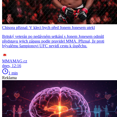
Chisora přiznal: V kleci bych před Jonem Jonesem utekl
Britský veterán po nedávném setkání s Jonem Jonesem odmítl
představu jejich zápasu podle pravidel MMA. Přiznal, že proti
bývalému šampionovi UFC nevidí cestu k úspěchu.
MMAMAG.cz
dnes, 12:16
1 min
Reklama