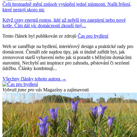
Češi hromadně mění způsob vytápění jedné místnosti. Našli řešení,
které nestojí skoro nic
Když ceny energií rostou, lidé už neřeší jen zateplení nebo nové
kotle. Čím dál víc domácností zkouší jiný...
Tento článek byl publikován ze zdrojů
Čas pro bydlení
Web se zaměřuje na bydlení, interiérový design a praktické rady pro
domácnost. Čtenáři zde najdou tipy, jak si útulně zařídit byt, jak
zrenovovat starší vybavení nebo jak si poradit s běžnými domácími
starostmi. Nechybí ani inspirace pro zahradu, pěstování či sezónní
údržbu. Články kombinují...
Všechny články tohoto autora →
Vybrali jsme pro vás
Magazíny a zajímavosti