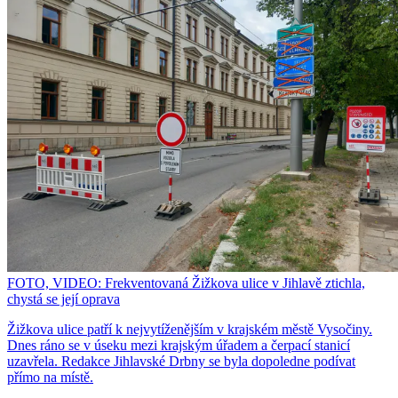
FOTO, VIDEO: Frekventovaná Žižkova ulice v Jihlavě ztichla,
chystá se její oprava
Žižkova ulice patří k nejvytíženějším v krajském městě Vysočiny.
Dnes ráno se v úseku mezi krajským úřadem a čerpací stanicí
uzavřela. Redakce Jihlavské Drbny se byla dopoledne podívat
přímo na místě.