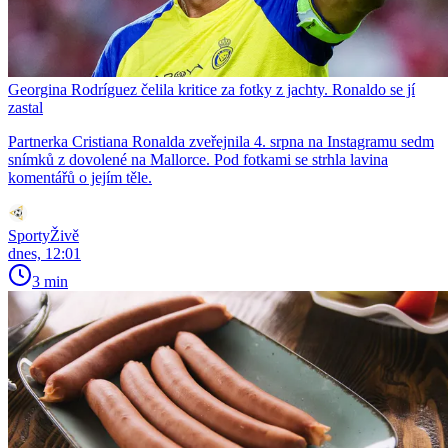
Georgina Rodríguez čelila kritice za fotky z jachty. Ronaldo se jí
zastal
Partnerka Cristiana Ronalda zveřejnila 4. srpna na Instagramu sedm
snímků z dovolené na Mallorce. Pod fotkami se strhla lavina
komentářů o jejím těle.
SportyŽivě
dnes, 12:01
3 min