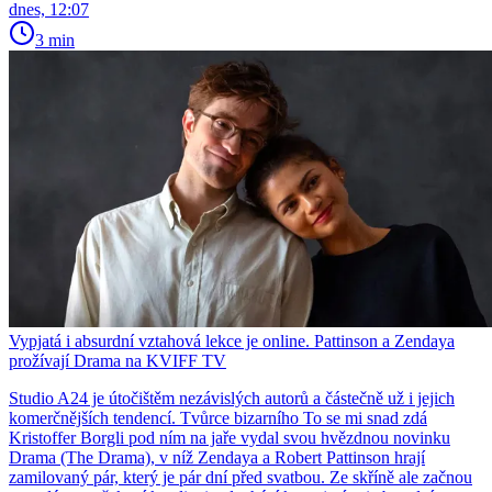
dnes, 12:07
3 min
Vypjatá i absurdní vztahová lekce je online. Pattinson a Zendaya
prožívají Drama na KVIFF TV
Studio A24 je útočištěm nezávislých autorů a částečně už i jejich
komerčnějších tendencí. Tvůrce bizarního To se mi snad zdá
Kristoffer Borgli pod ním na jaře vydal svou hvězdnou novinku
Drama (The Drama), v níž Zendaya a Robert Pattinson hrají
zamilovaný pár, který je pár dní před svatbou. Ze skříně ale začnou