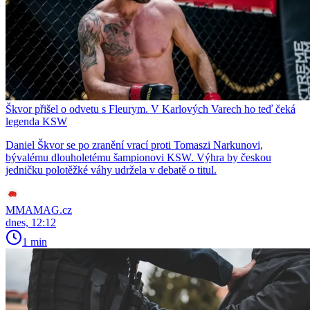
Škvor přišel o odvetu s Fleurym. V Karlových Varech ho teď čeká
legenda KSW
Daniel Škvor se po zranění vrací proti Tomaszi Narkunovi,
bývalému dlouholetému šampionovi KSW. Výhra by českou
jedničku polotěžké váhy udržela v debatě o titul.
MMAMAG.cz
dnes, 12:12
1 min