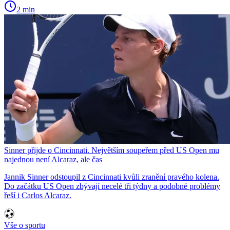
2 min
Sinner přijde o Cincinnati. Největším soupeřem před US Open mu
najednou není Alcaraz, ale čas
Jannik Sinner odstoupil z Cincinnati kvůli zranění pravého kolena.
Do začátku US Open zbývají necelé tři týdny a podobné problémy
řeší i Carlos Alcaraz.
Vše o sportu