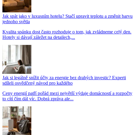
Jak spát jako v luxusním hotelu? Stačí upravit teplotu a změnit barvu
jednoho světla
Kvalita spánku dost často rozhoduje o tom, jak zvládneme celý den.
Hotely si dávají záležet na detailech,...
Jak si legálně snížit účty za energie bez drahých investic? Experti
sdíleli osvědčený návod pro každého
Ceny energií patří pořád mezi největší výdaje domácností a rozpočty
to cítí čím dál víc. Dobrá zpráva ale...