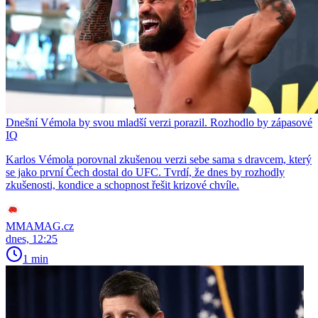
Dnešní Vémola by svou mladší verzi porazil. Rozhodlo by zápasové
IQ
Karlos Vémola porovnal zkušenou verzi sebe sama s dravcem, který
se jako první Čech dostal do UFC. Tvrdí, že dnes by rozhodly
zkušenosti, kondice a schopnost řešit krizové chvíle.
MMAMAG.cz
dnes, 12:25
1 min