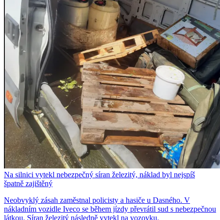
Na silnici vytekl nebezpečný síran železitý, náklad byl nejspíš
špatně zajištěný
Neobvyklý zásah zaměstnal policisty a hasiče u Dasného. V
nákladním vozidle Iveco se během jízdy převrátil sud s nebezpečnou
látkou. Síran železitý následně vytekl na vozovku.