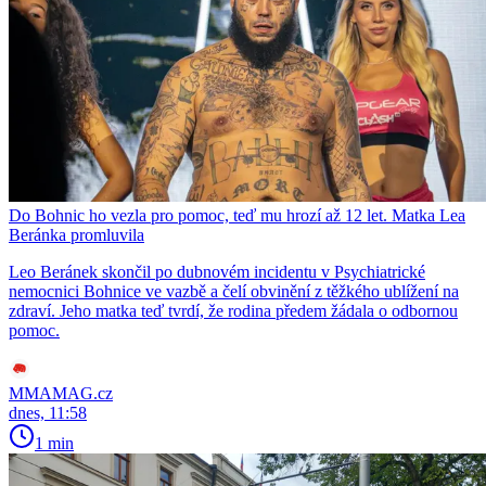
Do Bohnic ho vezla pro pomoc, teď mu hrozí až 12 let. Matka Lea
Beránka promluvila
Leo Beránek skončil po dubnovém incidentu v Psychiatrické
nemocnici Bohnice ve vazbě a čelí obvinění z těžkého ublížení na
zdraví. Jeho matka teď tvrdí, že rodina předem žádala o odbornou
pomoc.
MMAMAG.cz
dnes, 11:58
1 min