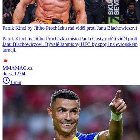
Patrik Kincl by Jiřího Procházku rád viděl proti Janu Błachowiczovi
Patrik Kincl by Jiřího Procházku místo Paula Costy raději viděl proti
Janu Błachowiczovi. Bývalé šampiony UFC by spojil na evropském
turnaji.
MMAMAG.cz
dnes, 12:04
1 min