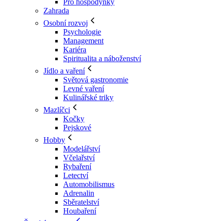
Pro hospodyňky
Zahrada
Osobní rozvoj
Psychologie
Management
Kariéra
Spiritualita a náboženství
Jídlo a vaření
Světová gastronomie
Levné vaření
Kulinářské triky
Mazlíčci
Kočky
Pejskové
Hobby
Modelářství
Včelařství
Rybaření
Letectví
Automobilismus
Adrenalin
Sběratelství
Houbaření