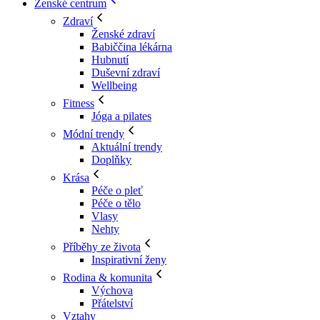
Ženské centrum
Zdraví
Ženské zdraví
Babiččina lékárna
Hubnutí
Duševní zdraví
Wellbeing
Fitness
Jóga a pilates
Módní trendy
Aktuální trendy
Doplňky
Krása
Péče o pleť
Péče o tělo
Vlasy
Nehty
Příběhy ze života
Inspirativní ženy
Rodina & komunita
Výchova
Přátelství
Vztahy