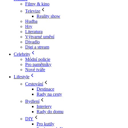
Filmy & kino
Televize
Reality show
Hudba
Hry
Literatura
Výtvarné umění
Divadlo
Digi a stream
Celebrity
Módní policie
Pro pamětníky
Nové tváře
Lifestyle
Cestování
Destinace
Rady na cesty
Bydlení
Interiery
Rady do domu
DIY
Pro kutily