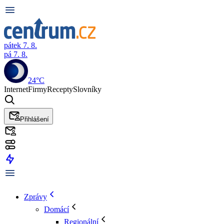
pátek 7. 8.
pá 7. 8.
24°C
Internet
Firmy
Recepty
Slovníky
Přihlášení
Zprávy
Domácí
Regionální