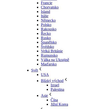
Francie
Chorvatsko
Island
Itálie
Německo
Polsko
Rakousko
Řecko
Rusko
Španělsko
Švédsko
Velká Británie
Rumunsko
Válka na Ukrajině
Maďarsko
Svět
USA
Blízký východ
Izrael
Palestina
Asie
Čína
Jižní Korea