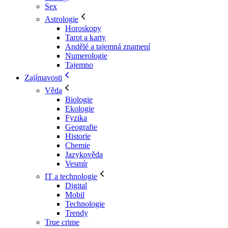
Sex
Astrologie
Horoskopy
Tarot a karty
Andělé a tajemná znamení
Numerologie
Tajemno
Zajímavosti
Věda
Biologie
Ekologie
Fyzika
Geografie
Historie
Chemie
Jazykověda
Vesmír
IT a technologie
Digital
Mobil
Technologie
Trendy
True crime