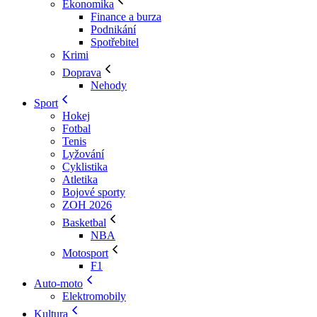
Ekonomika
Finance a burza
Podnikání
Spotřebitel
Krimi
Doprava
Nehody
Sport
Hokej
Fotbal
Tenis
Lyžování
Cyklistika
Atletika
Bojové sporty
ZOH 2026
Basketbal
NBA
Motosport
F1
Auto-moto
Elektromobily
Kultura