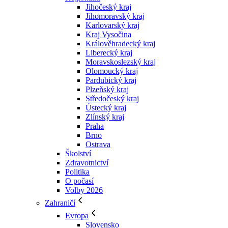
Jihočeský kraj
Jihomoravský kraj
Karlovarský kraj
Kraj Vysočina
Králověhradecký kraj
Liberecký kraj
Moravskoslezský kraj
Olomoucký kraj
Pardubický kraj
Plzeňský kraj
Středočeský kraj
Ústecký kraj
Zlínský kraj
Praha
Brno
Ostrava
Školství
Zdravotnictví
Politika
O počasí
Volby 2026
Zahraničí
Evropa
Slovensko