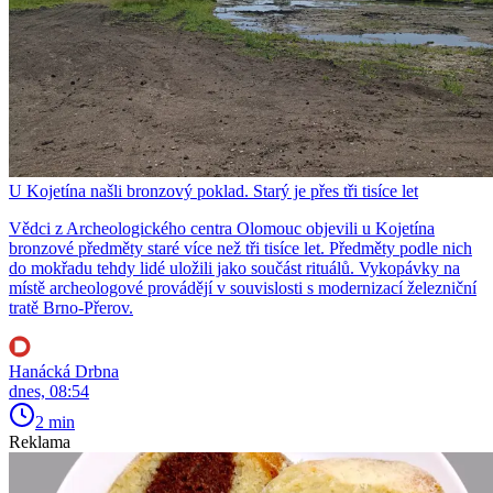
U Kojetína našli bronzový poklad. Starý je přes tři tisíce let
Vědci z Archeologického centra Olomouc objevili u Kojetína
bronzové předměty staré více než tři tisíce let. Předměty podle nich
do mokřadu tehdy lidé uložili jako součást rituálů. Vykopávky na
místě archeologové provádějí v souvislosti s modernizací železniční
tratě Brno-Přerov.
Hanácká Drbna
dnes, 08:54
2 min
Reklama