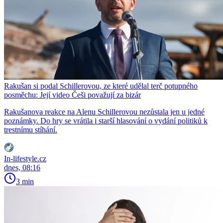
Rakušan si podal Schillerovou, ze které udělal terč potupného
posměchu: Její video Češi považují za bizár
Rakušanova reakce na Alenu Schillerovou nezůstala jen u jedné
poznámky. Do hry se vrátila i starší hlasování o vydání politiků k
trestnímu stíhání.
In-lifestyle.cz
dnes, 08:16
3 min