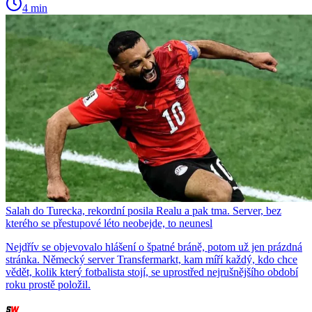
4 min
Salah do Turecka, rekordní posila Realu a pak tma. Server, bez
kterého se přestupové léto neobejde, to neunesl
Nejdřív se objevovalo hlášení o špatné bráně, potom už jen prázdná
stránka. Německý server Transfermarkt, kam míří každý, kdo chce
vědět, kolik který fotbalista stojí, se uprostřed nejrušnějšího období
roku prostě položil.