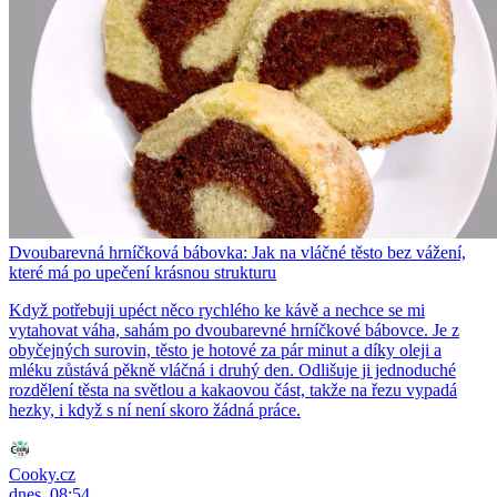
Dvoubarevná hrníčková bábovka: Jak na vláčné těsto bez vážení,
které má po upečení krásnou strukturu
Když potřebuji upéct něco rychlého ke kávě a nechce se mi
vytahovat váha, sahám po dvoubarevné hrníčkové bábovce. Je z
obyčejných surovin, těsto je hotové za pár minut a díky oleji a
mléku zůstává pěkně vláčná i druhý den. Odlišuje ji jednoduché
rozdělení těsta na světlou a kakaovou část, takže na řezu vypadá
hezky, i když s ní není skoro žádná práce.
Cooky.cz
dnes, 08:54