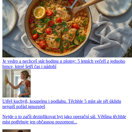
Je vedro a nechceš stát hodinu u plotny: 5 letních večeří z jednoho
hrnce, které šetří čas i nádobí
Utřeš kuchyň, koupelnu i podlahu. Těchhle 5 míst ale při úklidu
nejspíš pořád ignoruješ
Nejde o to začít dezinfikovat byt jako operační sál. Většina těchhle
míst potřebuje jen občasnou pozornost...