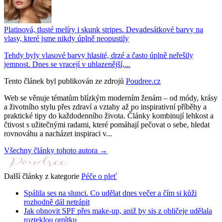
Platinová, tlusté melíry i skunk stripes. Devadesátkové barvy na
vlasy, které jsme nikdy úplně neopustily
Tehdy byly vlasové barvy hlasité, drzé a často úplně neřešily
jemnost. Dnes se vracejí v uhlazenější,...
Tento článek byl publikován ze zdrojů
Poudree.cz
Web se věnuje tématům blízkým moderním ženám – od módy, krásy
a životního stylu přes zdraví a vztahy až po inspirativní příběhy a
praktické tipy do každodenního života. Články kombinují lehkost a
čtivost s užitečnými radami, které pomáhají pečovat o sebe, hledat
rovnováhu a nacházet inspiraci v...
Všechny články tohoto autora →
Další články z kategorie
Péče o pleť
Spálila ses na slunci. Co udělat dnes večer a čím si kůži
rozhodně dál netrápit
Jak obnovit SPF přes make-up, aniž by sis z obličeje udělala
rozteklou omítku