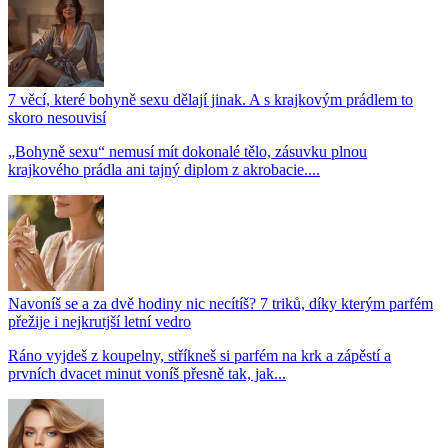
7 věcí, které bohyně sexu dělají jinak. A s krajkovým prádlem to
skoro nesouvisí
„Bohyně sexu“ nemusí mít dokonalé tělo, zásuvku plnou
krajkového prádla ani tajný diplom z akrobacie....
Navoníš se a za dvě hodiny nic necítíš? 7 triků, díky kterým parfém
přežije i nejkrutjší letní vedro
Ráno vyjdeš z koupelny, stříkneš si parfém na krk a zápěstí a
prvních dvacet minut voníš přesně tak, jak...