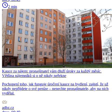
2 min
Kauce za nájem: pronajímatel vám dluží úroky za každý měsíc.
Většina nájemníků si o ně nikdy neřekne
Pochopení toho, jak funguje úročení kauce na bydlení, zajistí, že už
nikdy nepřijdete o své peníze – nenechte pronajímatele, aby na nich
vydělal.
adbz.cz