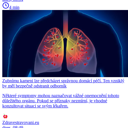
4 min
Zubnímu kameni lze předcházet správnou domácí péčí. Ten vzniklý
by měl bezpečně odstranit odborník
Některé symptomy mohou naznačovat vážné onemocnění tohoto
důležitého orgánu. Pokud se příznaky nezmírní, je vhodné
konzultovat situaci se svým lékařem.
Zdravestravovani.eu
dnes, 08:49