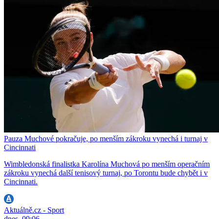
Pauza Muchové pokračuje, po menším zákroku vynechá i turnaj v
Cincinnati
Wimbledonská finalistka Karolína Muchová po menším operačním
zákroku vynechá další tenisový turnaj, po Torontu bude chybět i v
Cincinnati.
Aktuálně.cz - Sport
dnes, 09:06