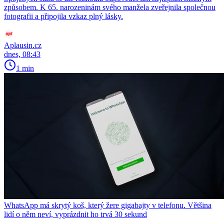
způsobem. K 65. narozeninám svého manžela zveřejnila společnou
fotografii a připojila vzkaz plný lásky.
Aplausin.cz
dnes, 08:43
1 min
WhatsApp má skrytý koš, který žere gigabajty v telefonu. Většina
lidí o něm neví, vyprázdnit ho trvá 30 sekund