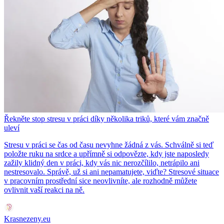
Řekněte stop stresu v práci díky několika triků, které vám značně
uleví
Stresu v práci se čas od času nevyhne žádná z vás. Schválně si teď
položte ruku na srdce a upřímně si odpovězte, kdy jste naposledy
zažily klidný den v práci, kdy vás nic nerozčílilo, netrápilo ani
nestresovalo. Správě, už si ani nepamatujete, viďte? Stresové situace
v pracovním prostřední sice neovlivníte, ale rozhodně můžete
ovlivnit vaší reakci na ně.
Krasnezeny.eu