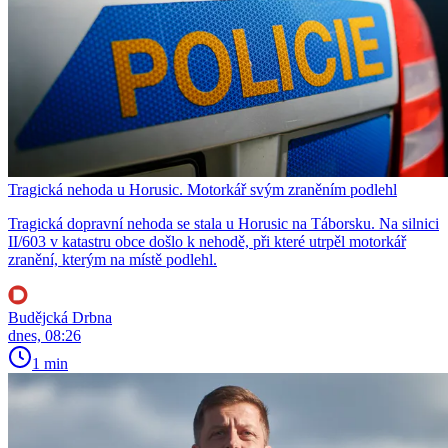
Tragická nehoda u Horusic. Motorkář svým zraněním podlehl
Tragická dopravní nehoda se stala u Horusic na Táborsku. Na silnici
II/603 v katastru obce došlo k nehodě, při které utrpěl motorkář
zranění, kterým na místě podlehl.
Budějcká Drbna
dnes, 08:26
1 min