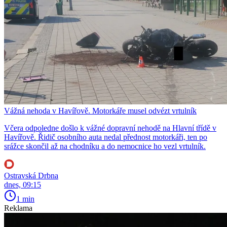
Vážná nehoda v Havířově. Motorkáře musel odvézt vrtulník
Včera odpoledne došlo k vážné dopravní nehodě na Hlavní třídě v
Havířově. Řidič osobního auta nedal přednost motorkáři, ten po
srážce skončil až na chodníku a do nemocnice ho vezl vrtulník.
Ostravská Drbna
dnes, 09:15
1 min
Reklama