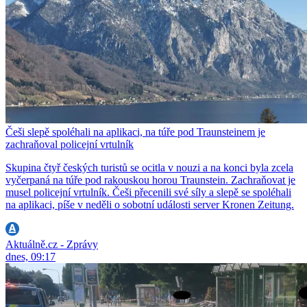
Češi slepě spoléhali na aplikaci, na túře pod Traunsteinem je
zachraňoval policejní vrtulník
Skupina čtyř českých turistů se ocitla v nouzi a na konci byla zcela
vyčerpaná na túře pod rakouskou horou Traunstein. Zachraňovat je
musel policejní vrtulník. Češi přecenili své síly a slepě se spoléhali
na aplikaci, píše v neděli o sobotní události server Kronen Zeitung.
Aktuálně.cz - Zprávy
dnes, 09:17