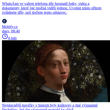
WhatsApp ve vašem telefonu tiše hromadí fotky, videa a
dokumenty, které jste možná viděli jednou. Uvolnit místo přitom
zvládnete dřív, než dočtete tento odstavec.
Mobify.cz
dnes, 08:40
4 min
Nejslavnější travičky v historii byly královny a jiné významné
šlechtičny. Jed jim významně pomohl ke slávě