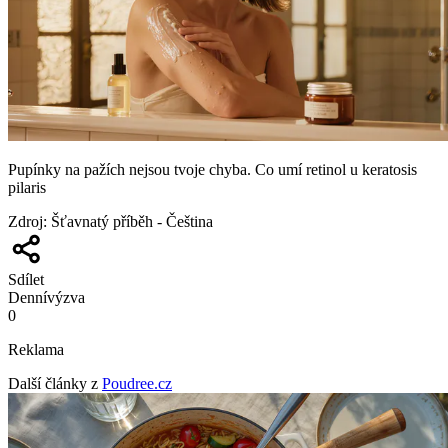
Pupínky na pažích nejsou tvoje chyba. Co umí retinol u keratosis
pilaris
Zdroj
:
Šťavnatý příběh - Čeština
Sdílet
Denní
výzva
0
Reklama
Další články z
Poudree.cz