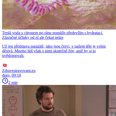
Teplá voda s citronem po ránu pomůže především s hydratací.
Zázračné účinky od ní ale čekat nelze
Už jen představa parazitů, jako jsou červi, v našem těle je velmi
děsivá. Mnoho lidí však s nimi skutečně žije, aniž by si to
uvědomovali.
Zdravestravovani.eu
dnes, 09:18
2 min