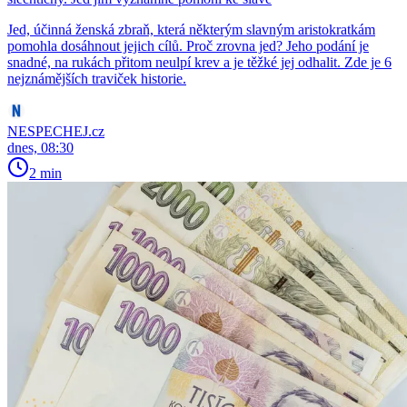
Jed, účinná ženská zbraň, která některým slavným aristokratkám
pomohla dosáhnout jejich cílů. Proč zrovna jed? Jeho podání je
snadné, na rukách přitom neulpí krev a je těžké jej odhalit. Zde je 6
nejznámějších traviček historie.
NESPECHEJ.cz
dnes, 08:30
2 min