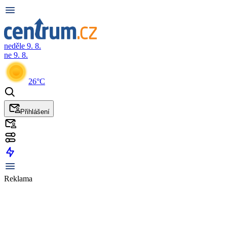
neděle 9. 8.
ne 9. 8.
26°C
Přihlášení
Reklama