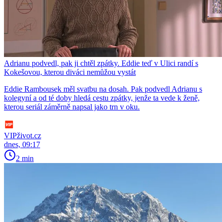
Adrianu podvedl, pak ji chtěl zpátky. Eddie teď v Ulici randí s
Kokešovou, kterou diváci nemůžou vystát
Eddie Rambousek měl svatbu na dosah. Pak podvedl Adrianu s
kolegyní a od té doby hledá cestu zpátky, jenže ta vede k ženě,
kterou seriál záměrně napsal jako trn v oku.
VIPživot.cz
dnes, 09:17
2 min