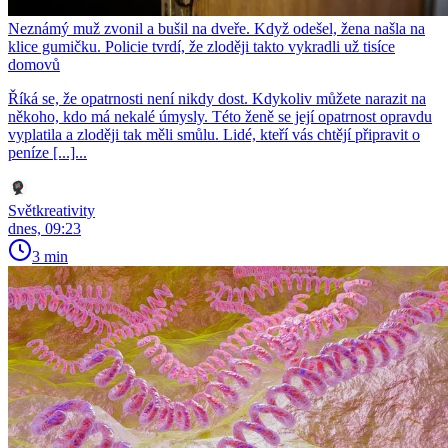
Neznámý muž zvonil a bušil na dveře. Když odešel, žena našla na
klice gumičku. Policie tvrdí, že zloději takto vykradli už tisíce
domovů
Říká se, že opatrnosti není nikdy dost. Kdykoliv můžete narazit na
někoho, kdo má nekalé úmysly. Této ženě se její opatrnost opravdu
vyplatila a zloději tak měli smůlu. Lidé, kteří vás chtějí připravit o
peníze [...]...
Světkreativity
dnes, 09:23
3 min