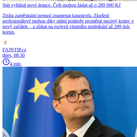
Stát vyhlásil nové dotace. Češi mohou žádat až o 289 000 Kč
Ztráta zaměstnání nemusí znamenat katastrofu. Zkušení
profesionálové mohou díky státní podpoře proměnit nucený konec v
nový začátek – a získat na rozjezd vlastního podnikání až 289 tisíc
korun.
FAJNTIP.cz
dnes, 08:30
4 min