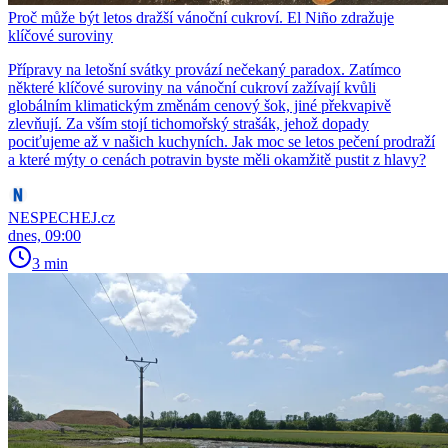
Proč může být letos dražší vánoční cukroví. El Niño zdražuje
klíčové suroviny
Přípravy na letošní svátky provází nečekaný paradox. Zatímco
některé klíčové suroviny na vánoční cukroví zažívají kvůli
globálním klimatickým změnám cenový šok, jiné překvapivě
zlevňují. Za vším stojí tichomořský strašák, jehož dopady
pociťujeme až v našich kuchyních. Jak moc se letos pečení prodraží
a které mýty o cenách potravin byste měli okamžitě pustit z hlavy?
NESPECHEJ.cz
dnes, 09:00
3 min