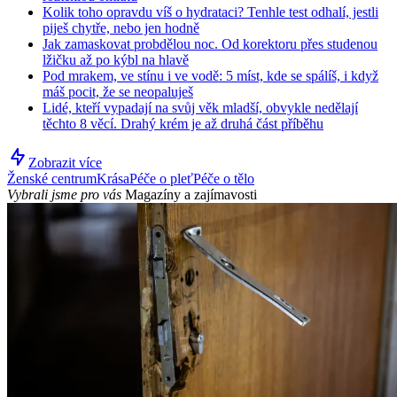
Kolik toho opravdu víš o hydrataci? Tenhle test odhalí, jestli
piješ chytře, nebo jen hodně
Jak zamaskovat probdělou noc. Od korektoru přes studenou
lžičku až po kýbl na hlavě
Pod mrakem, ve stínu i ve vodě: 5 míst, kde se spálíš, i když
máš pocit, že se neopaluješ
Lidé, kteří vypadají na svůj věk mladší, obvykle nedělají
těchto 8 věcí. Drahý krém je až druhá část příběhu
Zobrazit více
Ženské centrum
Krása
Péče o pleť
Péče o tělo
Vybrali jsme pro vás
Magazíny a zajímavosti