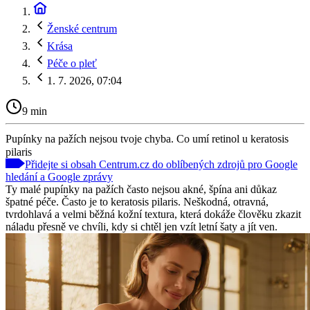
Ženské centrum
Krása
Péče o pleť
1. 7. 2026, 07:04
9 min
Pupínky na pažích nejsou tvoje chyba. Co umí retinol u keratosis
pilaris
Přidejte si obsah Centrum.cz do oblíbených zdrojů pro Google
hledání a Google zprávy
Ty malé pupínky na pažích často nejsou akné, špína ani důkaz
špatné péče. Často je to keratosis pilaris. Neškodná, otravná,
tvrdohlavá a velmi běžná kožní textura, která dokáže člověku zkazit
náladu přesně ve chvíli, kdy si chtěl jen vzít letní šaty a jít ven.