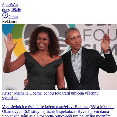
SportWin
dnes, 08:46
2 min
Reklama
Krize? Michelle Obama jednou fotografií umlčela všechny
spekulace
V posledních měsících se kolem manželství Baracka (65) a Michelle
Obamových (62) šířily nejrůznější spekulace. Bývalá první dáma
Spojených států se ale rozhodla odpovědět tím nejlepším možným