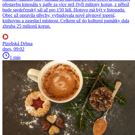
přestavbu kinosálu v patře za více než čtyři miliony korun, z něhož
bude společenský sál až pro 150 lidí. Hotovo má být v listopadu.
Obec už opravila střechy, vybudovala nové plynové topení,
knihovnu a zasedací místnost. Celkem už do kulturní památky dala
zhruba 25 milionů korun.
Plzeňská Drbna
dnes, 09:02
1 min