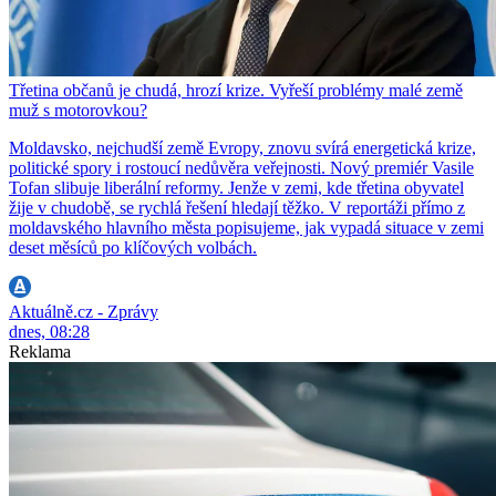
Třetina občanů je chudá, hrozí krize. Vyřeší problémy malé země
muž s motorovkou?
Moldavsko, nejchudší země Evropy, znovu svírá energetická krize,
politické spory i rostoucí nedůvěra veřejnosti. Nový premiér Vasile
Tofan slibuje liberální reformy. Jenže v zemi, kde třetina obyvatel
žije v chudobě, se rychlá řešení hledají těžko. V reportáži přímo z
moldavského hlavního města popisujeme, jak vypadá situace v zemi
deset měsíců po klíčových volbách.
Aktuálně.cz - Zprávy
dnes, 08:28
Reklama