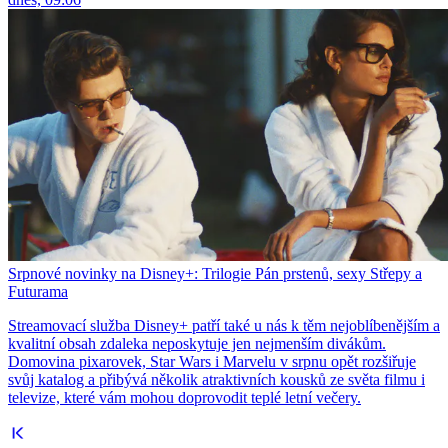
Srpnové novinky na Disney+: Trilogie Pán prstenů, sexy Střepy a
Futurama
Streamovací služba Disney+ patří také u nás k těm nejoblíbenějším a
kvalitní obsah zdaleka neposkytuje jen nejmenším divákům.
Domovina pixarovek, Star Wars i Marvelu v srpnu opět rozšiřuje
svůj katalog a přibývá několik atraktivních kousků ze světa filmu i
televize, které vám mohou doprovodit teplé letní večery.