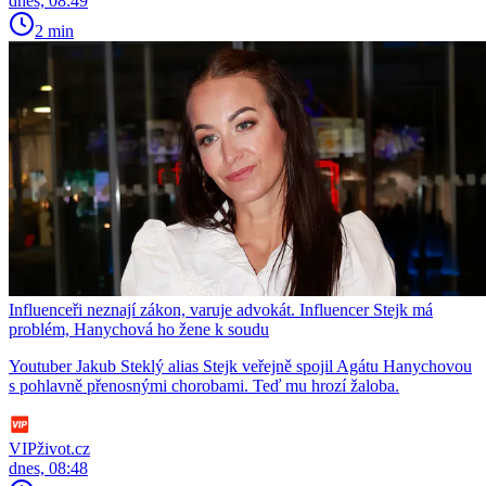
dnes, 08:49
2 min
Influenceři neznají zákon, varuje advokát. Influencer Stejk má
problém, Hanychová ho žene k soudu
Youtuber Jakub Steklý alias Stejk veřejně spojil Agátu Hanychovou
s pohlavně přenosnými chorobami. Teď mu hrozí žaloba.
VIPživot.cz
dnes, 08:48