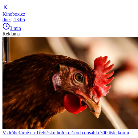
Kinobox.cz
dnes, 13:05
3 min
Reklama
V drůbežárně na Třebíčsku hořelo, škoda dosáhla 300 tisíc korun