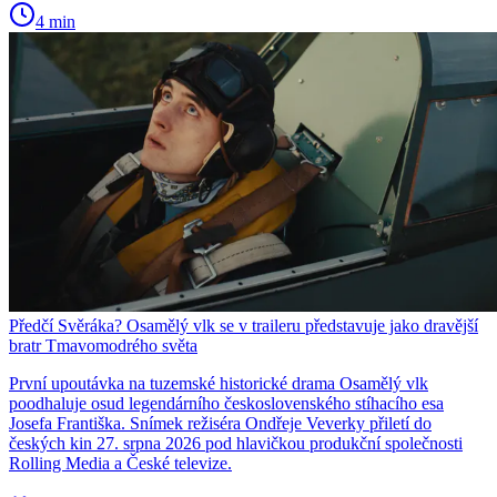
4 min
Předčí Svěráka? Osamělý vlk se v traileru představuje jako dravější
bratr Tmavomodrého světa
První upoutávka na tuzemské historické drama Osamělý vlk
poodhaluje osud legendárního československého stíhacího esa
Josefa Františka. Snímek režiséra Ondřeje Veverky přiletí do
českých kin 27. srpna 2026 pod hlavičkou produkční společnosti
Rolling Media a České televize.