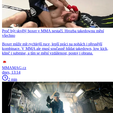
Proč být skvělý boxer v MMA nestačí. Hrozba takedownu mění
všechno
Boxer může mít rychlejší ruce, lepší práci na nohách i přesnější
kombinace. V MMA ale musí současně hlídat takedown, low kick,
klinč i submise, a tím se mění vzdálenost, postoj i obrana.
MMAMAG.cz
dnes, 13:14
2 min