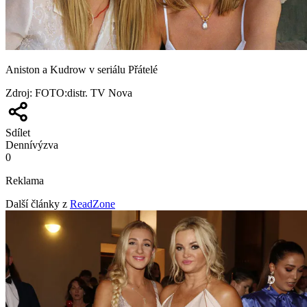
Aniston a Kudrow v seriálu Přátelé
Zdroj
:
FOTO:distr. TV Nova
Sdílet
Denní
výzva
0
Reklama
Další články z
ReadZone