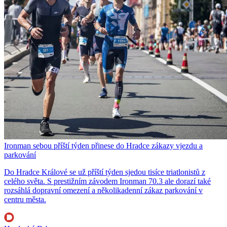
Ironman sebou příští týden přinese do Hradce zákazy vjezdu a
parkování
Do Hradce Králové se už příští týden sjedou tisíce triatlonistů z
celého světa. S prestižním závodem Ironman 70.3 ale dorazí také
rozsáhlá dopravní omezení a několikadenní zákaz parkování v
centru města.