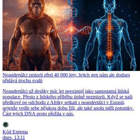
Neandertálci zmizeli před 40 000 lety. Jejich gen nám ale dodnes
přidává trochu svalů
Neandertálci už desítky tisíc let neexistují jako samostatná lidská
populace. Přesto z lidského příběhu úplně nezmizeli. Když se naši
předkové po odchodu z Afriky setkali s neandertálci v Eurasii,
nejenže vedle sebe nějakou dobu žili, ale také spolu měli potomky.
Část jejich DNA proto přežila v nás.
Kód Enigma
dnes, 13:11