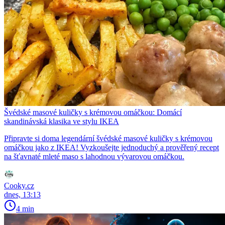
Švédské masové kuličky s krémovou omáčkou: Domácí
skandinávská klasika ve stylu IKEA
Připravte si doma legendární švédské masové kuličky s krémovou
omáčkou jako z IKEA! Vyzkoušejte jednoduchý a prověřený recept
na šťavnaté mleté maso s lahodnou vývarovou omáčkou.
Cooky.cz
dnes, 13:13
4 min