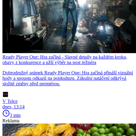
Ready Player One: Hra začíná - Slavné detaily na každém kroku,
obavy z konkurence a užší výběr na post režiséra
Dobrodružný snímek Ready Player One: Hra začíná přináší vizuální
hody a spoustu odkazů na popkulturu. Zákulisí natáčení odkrývá
složité změny před premiérou.
V Telce
dnes, 13:14
3 min
Reklama