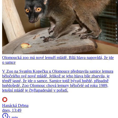
Olomoucká zoo má nové lemuří mládě. Bílá hlava napovídá, že jde
o samce
V Zoo na Svatém Kopečku u Olomouce představila samice lemura
běločelého své nové mládě. Jelikož se jeho hlava bíle zbarvila, je
téměř jasné, že jde o samce. Samice totiž bývají hnědé, případně
hnědošedé. Zoo Olomouc chová lemury běločelé od roku 1989,
letošní mládě je čtyřiapadesáté v pořadí.
Hanácká Drbna
dnes, 13:49
1 min