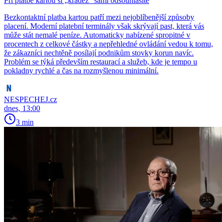
Při platbě kartou si „krádež“ sami odsouhlasíte
Bezkontaktní platba kartou patří mezi nejoblíbenější způsoby
placení. Moderní platební terminály však skrývají past, která vás
může stát nemalé peníze. Automaticky nabízené spropitné v
procentech z celkové částky a nepřehledné ovládání vedou k tomu,
že zákazníci nechtěně posílají podnikům stovky korun navíc.
Problém se týká především restaurací a služeb, kde je tempo u
pokladny rychlé a čas na rozmyšlenou minimální.
NESPECHEJ.cz
dnes, 13:00
3 min