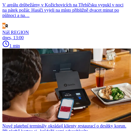
V areálu drůbežárny v Kožichovicích na Třebíčsku vypukl v noci
na pátek požár. Hasiči vyjeli na místo přibližně dvacet minut po
půlnoci a na…
Náš REGION
dnes, 13:00
1 min
Nové platební terminály okrádají klienty restaurací o desítky korun.