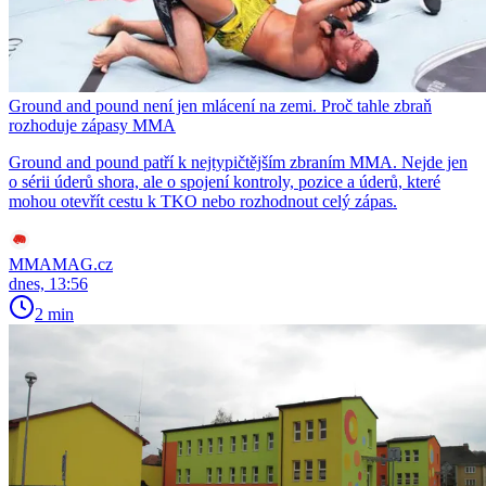
Ground and pound není jen mlácení na zemi. Proč tahle zbraň
rozhoduje zápasy MMA
Ground and pound patří k nejtypičtějším zbraním MMA. Nejde jen
o sérii úderů shora, ale o spojení kontroly, pozice a úderů, které
mohou otevřít cestu k TKO nebo rozhodnout celý zápas.
MMAMAG.cz
dnes, 13:56
2 min