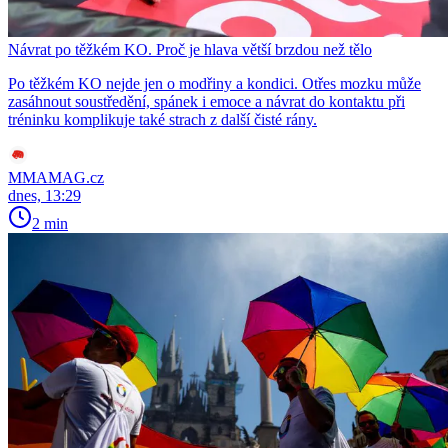
Návrat po těžkém KO. Proč je hlava větší brzdou než tělo
Po těžkém KO nejde jen o modřiny a kondici. Otřes mozku může
zasáhnout soustředění, spánek i emoce a návrat do kontaktu při
tréninku komplikuje také strach z další čisté rány.
MMAMAG.cz
dnes, 13:29
2 min