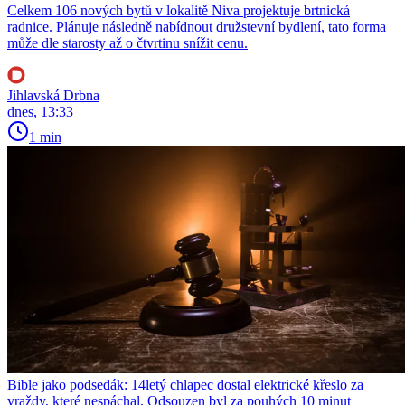
Celkem 106 nových bytů v lokalitě Niva projektuje brtnická
radnice. Plánuje následně nabídnout družstevní bydlení, tato forma
může dle starosty až o čtvrtinu snížit cenu.
Jihlavská Drbna
dnes, 13:33
1 min
Bible jako podsedák: 14letý chlapec dostal elektrické křeslo za
vraždy, které nespáchal. Odsouzen byl za pouhých 10 minut