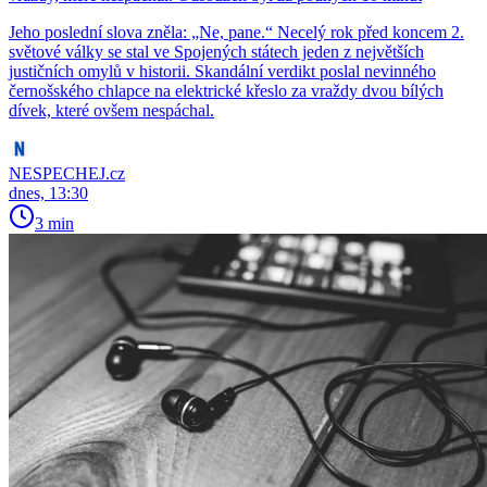
Jeho poslední slova zněla: „Ne, pane.“ Necelý rok před koncem 2.
světové války se stal ve Spojených státech jeden z největších
justičních omylů v historii. Skandální verdikt poslal nevinného
černošského chlapce na elektrické křeslo za vraždy dvou bílých
dívek, které ovšem nespáchal.
NESPECHEJ.cz
dnes, 13:30
3 min