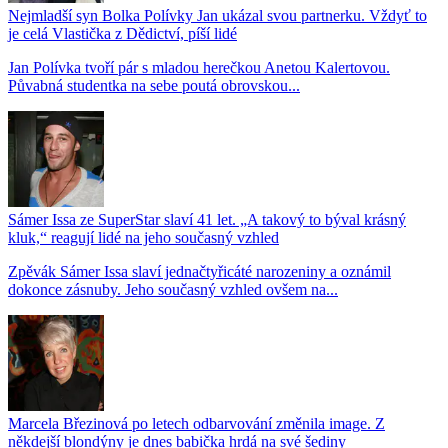
Nejmladší syn Bolka Polívky Jan ukázal svou partnerku. Vždyť to
je celá Vlastička z Dědictví, píší lidé
Jan Polívka tvoří pár s mladou herečkou Anetou Kalertovou.
Půvabná studentka na sebe poutá obrovskou...
Sámer Issa ze SuperStar slaví 41 let. „A takový to býval krásný
kluk,“ reagují lidé na jeho současný vzhled
Zpěvák Sámer Issa slaví jednačtyřicáté narozeniny a oznámil
dokonce zásnuby. Jeho současný vzhled ovšem na...
Marcela Březinová po letech odbarvování změnila image. Z
někdejší blondýny je dnes babička hrdá na své šediny