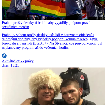
Prahou prošly desítky tisíc lidí, aby vyjádřily podporu právům
sexuálních menšin
Prahou v sobotu prošly desítky tisíc lidí v barevném oblečení s
duhovými doplňky, aby vyjádřily podporu komunitě leseb, gayů,
bisexuálů a trans lidí (LGBT+). Na Štvanici, kde průvod končil, byl
naplánovaný program až do večerních hodin.
Aktuálně.cz - Zprávy
dnes, 13:21