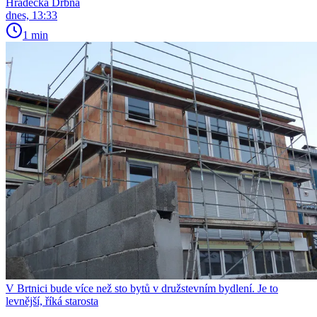
Hradecká Drbna
dnes, 13:33
1 min
V Brtnici bude více než sto bytů v družstevním bydlení. Je to
levnější, říká starosta