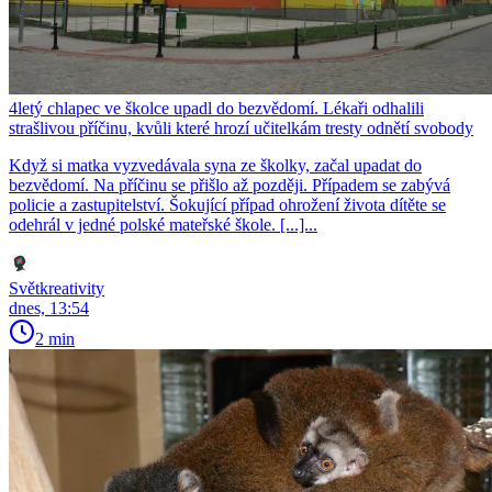
4letý chlapec ve školce upadl do bezvědomí. Lékaři odhalili
strašlivou příčinu, kvůli které hrozí učitelkám tresty odnětí svobody
Když si matka vyzvedávala syna ze školky, začal upadat do
bezvědomí. Na příčinu se přišlo až později. Případem se zabývá
policie a zastupitelství. Šokující případ ohrožení života dítěte se
odehrál v jedné polské mateřské škole. [...]...
Světkreativity
dnes, 13:54
2 min