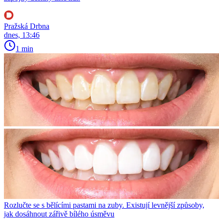
Pražská Drbna
dnes, 13:46
1 min
Rozlučte se s bělícími pastami na zuby. Existují levnější způsoby,
jak dosáhnout zářivě bílého úsměvu