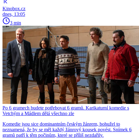
Kinobox.cz
dnes, 13:05
3 min
Po 6 gramech budete potřebovat 6 gramů. Karikaturní komedie s
Vetchým a Mádlem dělá všechno zle
Komedie jsou sice dominantním českým žánrem, bohužel to
neznamená, že by se měl každý žánrový kousek povést. Snímek 6
gramů patří k těm počinům, které se příliš nezdařily.