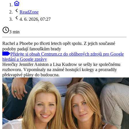
ReadZone
4. 6. 2026, 07:27
3 min
Rachel a Phoebe po třiceti letech opět spolu. Z jejich současné
podoby padají fanouškům brady
Přidejte si obsah Centrum.cz do oblíbených zdrojů pro Google
hledání a Google zprávy
Herečky Jennifer Aniston a Lisa Kudrow se sešly ke společnému
rozhovoru. Vzpomínaly na známé hostující kolegy a prozradily
překvapivé plány do budoucna.