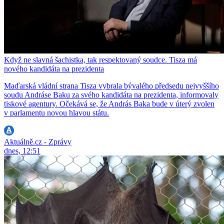
Když ne slavná šachistka, tak respektovaný soudce. Tisza má
nového kandidáta na prezidenta
Maďarská vládní strana Tisza vybrala bývalého předsedu nejvyššího
soudu Andráse Baku za svého kandidáta na prezidenta, informovaly
tiskové agentury. Očekává se, že András Baka bude v úterý zvolen
v parlamentu novou hlavou státu.
Aktuálně.cz - Zprávy
dnes, 12:51