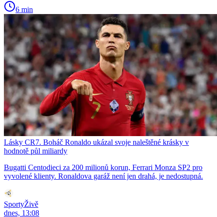
6 min
Lásky CR7. Boháč Ronaldo ukázal svoje naleštěné krásky v
hodnotě půl miliardy
Bugatti Centodieci za 200 milionů korun, Ferrari Monza SP2 pro
vyvolené klienty. Ronaldova garáž není jen drahá, je nedostupná.
SportyŽivě
dnes, 13:08