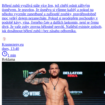
Bělení zubů využívá stále více žen, jež chtějí oslnit zářivým
úsměvem. Je pravdou, že úsměvu si všimne každý a pokud na
někoho vyceníte zanedbané a zažloutlé zoubky, pravděpodobně
moc velký dojem nezanecháte. Pokud si neodepřete pochoutky v
podobě kávy, vína, černého čaje a dalších laskomin, není se čemu
divit, že vaše zuby zrovna bělostně nesvítí. Naštěstí existuje způsob,
jak dosáhnout bělení zubů i bez zásahu odborníka.
Krasnezeny.eu
dnes, 13:40
1 min
Reklama