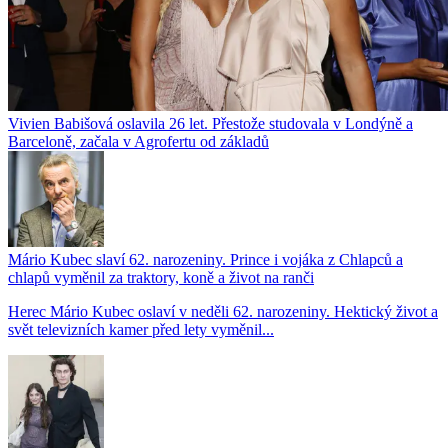
Vivien Babišová oslavila 26 let. Přestože studovala v Londýně a
Barceloně, začala v Agrofertu od základů
Mário Kubec slaví 62. narozeniny. Prince i vojáka z Chlapců a
chlapů vyměnil za traktory, koně a život na ranči
Herec Mário Kubec oslaví v neděli 62. narozeniny. Hektický život a
svět televizních kamer před lety vyměnil...