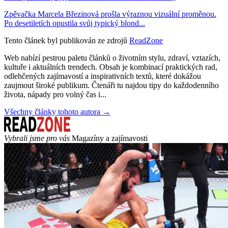
Zpěvačka Marcela Březinová prošla výraznou vizuální proměnou.
Po desetiletích opustila svůj typický blond...
Tento článek byl publikován ze zdrojů
ReadZone
Web nabízí pestrou paletu článků o životním stylu, zdraví, vztazích,
kultuře i aktuálních trendech. Obsah je kombinací praktických rad,
odlehčených zajímavostí a inspirativních textů, které dokážou
zaujmout široké publikum. Čtenáři tu najdou tipy do každodenního
života, nápady pro volný čas i...
Všechny články tohoto autora →
Vybrali jsme pro vás
Magazíny a zajímavosti