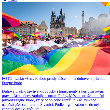
FOTO: Lásku všem. Prahou prošly tisíce lidí na duhovém průvodu
Prague Pride
Duhové vlajky, třpytivé kloboučky i transparenty s hesly za rovná
práva a lásku dnes zaplnily centrum Prahy. Městem prošel tradiční
průvod Prague Pride, který odpoledne zamířil z Václavského
náměstí přes centrum na Štvanici. Podle organizátorů se do něj
zapojily desítky tisíc lidí.