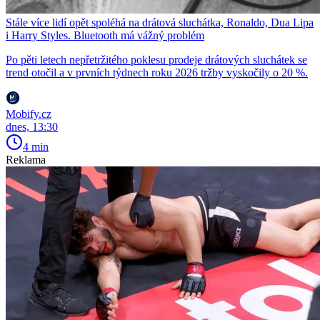
Stále více lidí opět spoléhá na drátová sluchátka, Ronaldo, Dua Lipa
i Harry Styles. Bluetooth má vážný problém
Po pěti letech nepřetržitého poklesu prodeje drátových sluchátek se
trend otočil a v prvních týdnech roku 2026 tržby vyskočily o 20 %.
Mobify.cz
dnes, 13:30
4 min
Reklama