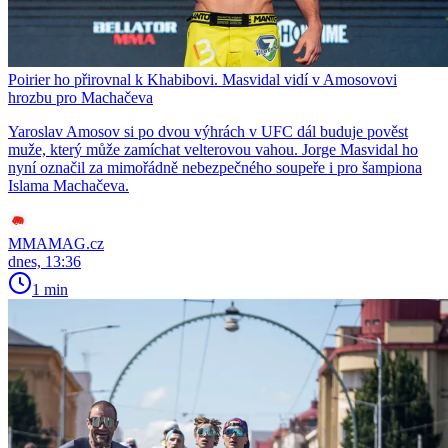
Poirier ho přirovnal k Khabibovi. Masvidal vidí v Amosovovi
hrozbu pro Machačeva
Yaroslav Amosov si po dvou výhrách v UFC dál buduje pověst
muže, který může zamíchat velterovou vahou. Jorge Masvidal ho
nyní označil za mimořádně nebezpečného soupeře i pro šampiona
Islama Machačeva.
MMAMAG.cz
dnes, 13:36
1 min