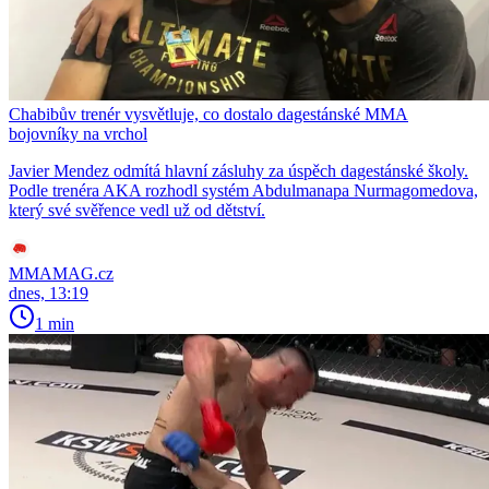
Chabibův trenér vysvětluje, co dostalo dagestánské MMA
bojovníky na vrchol
Javier Mendez odmítá hlavní zásluhy za úspěch dagestánské školy.
Podle trenéra AKA rozhodl systém Abdulmanapa Nurmagomedova,
který své svěřence vedl už od dětství.
MMAMAG.cz
dnes, 13:19
1 min