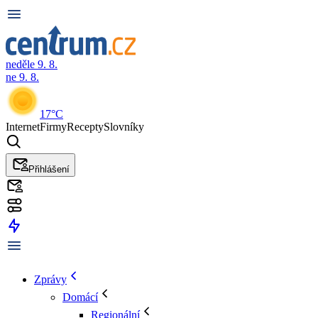
neděle 9. 8.
ne 9. 8.
17°C
Internet
Firmy
Recepty
Slovníky
Přihlášení
Zprávy
Domácí
Regionální