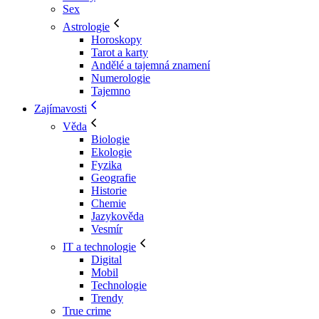
Sex
Astrologie
Horoskopy
Tarot a karty
Andělé a tajemná znamení
Numerologie
Tajemno
Zajímavosti
Věda
Biologie
Ekologie
Fyzika
Geografie
Historie
Chemie
Jazykověda
Vesmír
IT a technologie
Digital
Mobil
Technologie
Trendy
True crime