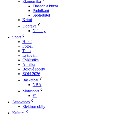
Ekonomika
Finance a burza
Podnikání
Spotřebitel
Krimi
Doprava
Nehody
Sport
Hokej
Fotbal
Tenis
Lyžování
Cyklistika
Atletika
Bojové sporty
ZOH 2026
Basketbal
NBA
Motosport
F1
Auto-moto
Elektromobily
Kultura