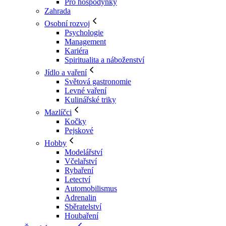
Pro hospodyňky
Zahrada
Osobní rozvoj
Psychologie
Management
Kariéra
Spiritualita a náboženství
Jídlo a vaření
Světová gastronomie
Levné vaření
Kulinářské triky
Mazlíčci
Kočky
Pejskové
Hobby
Modelářství
Včelařství
Rybaření
Letectví
Automobilismus
Adrenalin
Sběratelství
Houbaření