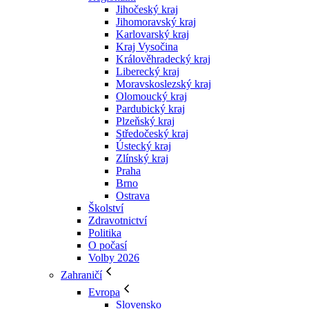
Jihočeský kraj
Jihomoravský kraj
Karlovarský kraj
Kraj Vysočina
Králověhradecký kraj
Liberecký kraj
Moravskoslezský kraj
Olomoucký kraj
Pardubický kraj
Plzeňský kraj
Středočeský kraj
Ústecký kraj
Zlínský kraj
Praha
Brno
Ostrava
Školství
Zdravotnictví
Politika
O počasí
Volby 2026
Zahraničí
Evropa
Slovensko