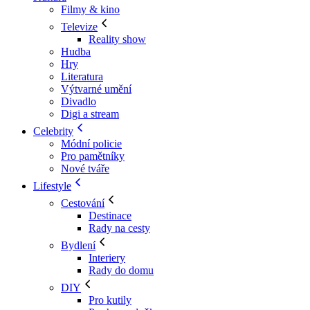
Filmy & kino
Televize
Reality show
Hudba
Hry
Literatura
Výtvarné umění
Divadlo
Digi a stream
Celebrity
Módní policie
Pro pamětníky
Nové tváře
Lifestyle
Cestování
Destinace
Rady na cesty
Bydlení
Interiery
Rady do domu
DIY
Pro kutily