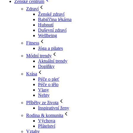
Ženské centrum
Zdraví
Ženské zdraví
Babiččina lékárna
Hubnutí
Duševní zdraví
Wellbeing
Fitness
Jóga a pilates
Módní trendy
Aktuální trendy
Doplňky
Krása
Péče o pleť
Péče o tělo
Vlasy
Nehty
Příběhy ze života
Inspirativní ženy
Rodina & komunita
Výchova
Přátelství
Vztahy