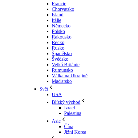
Francie
Chorvatsko
Island
Itálie
Německo
Polsko
Rakousko
Řecko
Rusko
Španělsko
Švédsko
Velká Británie
Rumunsko
Válka na Ukrajině
Maďarsko
Svět
USA
Blízký východ
Izrael
Palestina
Asie
Čína
Jižní Korea