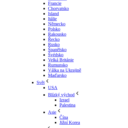
Francie
Chorvatsko
Island
Itálie
Německo
Polsko
Rakousko
Řecko
Rusko
Španělsko
Švédsko
Velká Británie
Rumunsko
Válka na Ukrajině
Maďarsko
Svět
USA
Blízký východ
Izrael
Palestina
Asie
Čína
Jižní Korea