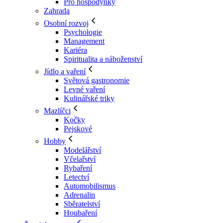
Pro hospodyňky
Zahrada
Osobní rozvoj
Psychologie
Management
Kariéra
Spiritualita a náboženství
Jídlo a vaření
Světová gastronomie
Levné vaření
Kulinářské triky
Mazlíčci
Kočky
Pejskové
Hobby
Modelářství
Včelařství
Rybaření
Letectví
Automobilismus
Adrenalin
Sběratelství
Houbaření