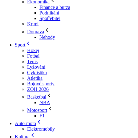
Ekonomika
Finance a burza
Podnikání
Spotřebitel
Krimi
Doprava
Nehody
Sport
Hokej
Fotbal
Tenis
Lyžování
Cyklistika
Atletika
Bojové sporty
ZOH 2026
Basketbal
NBA
Motosport
F1
Auto-moto
Elektromobily
Kultura