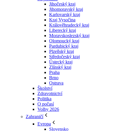
Jihočeský kraj
Jihomoravský kraj
Karlovarský kraj
Kraj Vysočina
Králověhradecký kraj
Liberecký kraj
Moravskoslezský kraj
Olomoucký kraj
Pardubický kraj
Plzeňský kraj
Středočeský kraj
Ústecký kraj
Zlínský kraj
Praha
Brno
Ostrava
Školství
Zdravotnictví
Politika
O počasí
Volby 2026
Zahraničí
Evropa
Slovensko