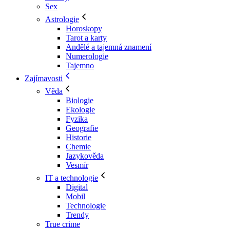
Sex
Astrologie
Horoskopy
Tarot a karty
Andělé a tajemná znamení
Numerologie
Tajemno
Zajímavosti
Věda
Biologie
Ekologie
Fyzika
Geografie
Historie
Chemie
Jazykověda
Vesmír
IT a technologie
Digital
Mobil
Technologie
Trendy
True crime