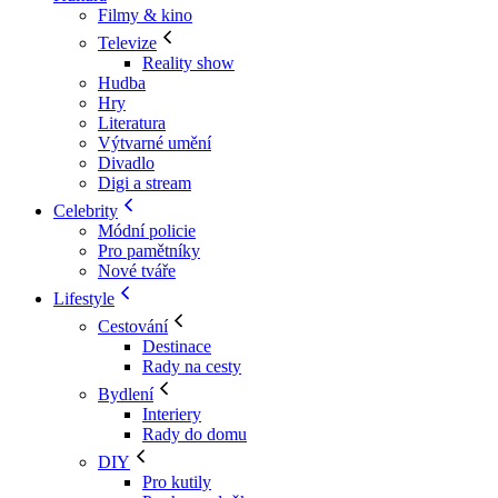
Filmy & kino
Televize
Reality show
Hudba
Hry
Literatura
Výtvarné umění
Divadlo
Digi a stream
Celebrity
Módní policie
Pro pamětníky
Nové tváře
Lifestyle
Cestování
Destinace
Rady na cesty
Bydlení
Interiery
Rady do domu
DIY
Pro kutily