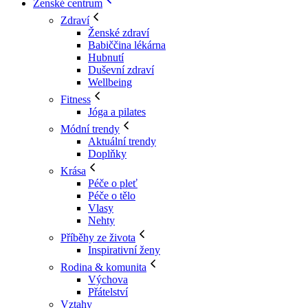
Ženské centrum
Zdraví
Ženské zdraví
Babiččina lékárna
Hubnutí
Duševní zdraví
Wellbeing
Fitness
Jóga a pilates
Módní trendy
Aktuální trendy
Doplňky
Krása
Péče o pleť
Péče o tělo
Vlasy
Nehty
Příběhy ze života
Inspirativní ženy
Rodina & komunita
Výchova
Přátelství
Vztahy