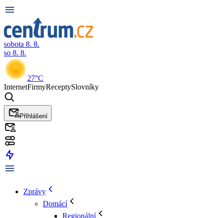
sobota 8. 8.
so 8. 8.
27°C
Internet
Firmy
Recepty
Slovníky
Přihlášení
Zprávy
Domácí
Regionální