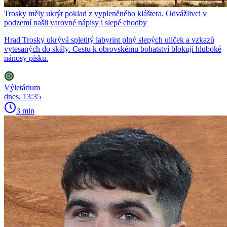
Trosky měly ukrýt poklad z vypleněného kláštera. Odvážlivci v
podzemí našli varovné nápisy i slepé chodby
Hrad Trosky ukrývá spletitý labyrint plný slepých uliček a vzkazů
vytesaných do skály. Cestu k obrovskému bohatství blokují hluboké
nánosy písku.
Výletárium
dnes, 13:35
3 min