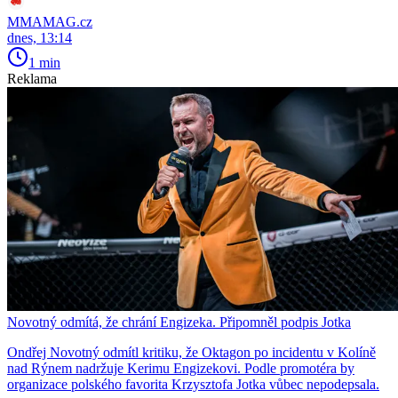
MMAMAG.cz
dnes, 13:14
1 min
Reklama
Novotný odmítá, že chrání Engizeka. Připomněl podpis Jotka
Ondřej Novotný odmítl kritiku, že Oktagon po incidentu v Kolíně
nad Rýnem nadržuje Kerimu Engizekovi. Podle promotéra by
organizace polského favorita Krzysztofa Jotka vůbec nepodepsala.