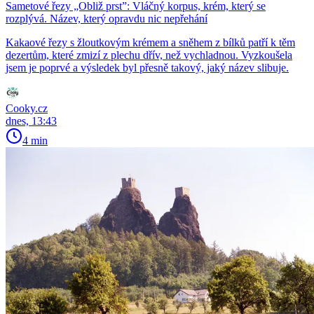
Sametové řezy „Obliž prst”: Vláčný korpus, krém, který se
rozplývá. Název, který opravdu nic nepřehání
Kakaové řezy s žloutkovým krémem a sněhem z bílků patří k těm
dezertům, které zmizí z plechu dřív, než vychladnou. Vyzkoušela
jsem je poprvé a výsledek byl přesně takový, jaký název slibuje.
Cooky.cz
dnes, 13:43
4 min