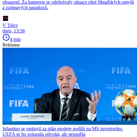
obsazení. Za kamerou se odehrávaly situace plné filmařských omylů
a zajímavých paradoxů.
V Telce
dnes, 13:58
4 min
Reklama
Infantino se omluvil za plán prodeje podílů na MS investorům.
UEFA se ho pokusila odvolat, ale neuspěla