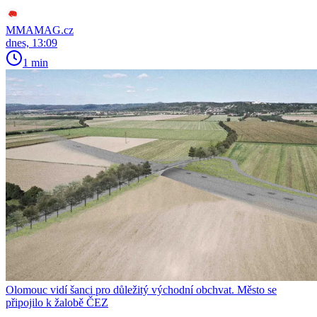
MMAMAG.cz
dnes, 13:09
1 min
Olomouc vidí šanci pro důležitý východní obchvat. Město se
připojilo k žalobě ČEZ