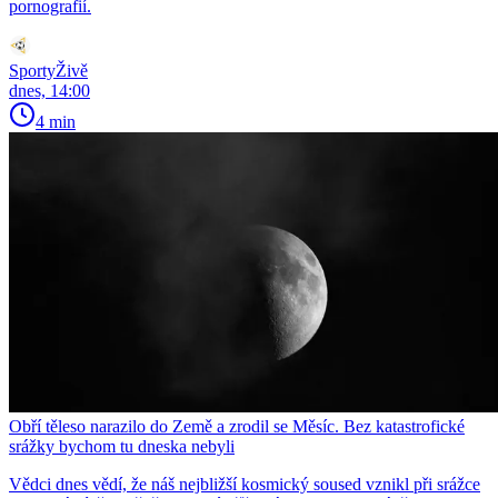
pornografií.
SportyŽivě
dnes, 14:00
4 min
Obří těleso narazilo do Země a zrodil se Měsíc. Bez katastrofické
srážky bychom tu dneska nebyli
Vědci dnes vědí, že náš nejbližší kosmický soused vznikl při srážce