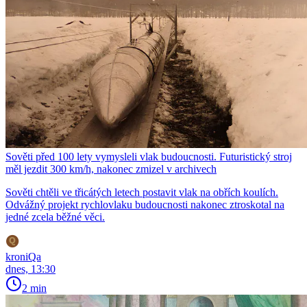
Sověti před 100 lety vymysleli vlak budoucnosti. Futuristický stroj
měl jezdit 300 km/h, nakonec zmizel v archivech
Sověti chtěli ve třicátých letech postavit vlak na obřích koulích.
Odvážný projekt rychlovlaku budoucnosti nakonec ztroskotal na
jedné zcela běžné věci.
kroniQa
dnes, 13:30
2 min