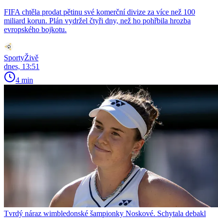
FIFA chtěla prodat pětinu své komerční divize za více než 100
miliard korun. Plán vydržel čtyři dny, než ho pohřbila hrozba
evropského bojkotu.
SportyŽivě
dnes, 13:51
4 min
Tvrdý náraz wimbledonské šampionky Noskové. Schytala debakl