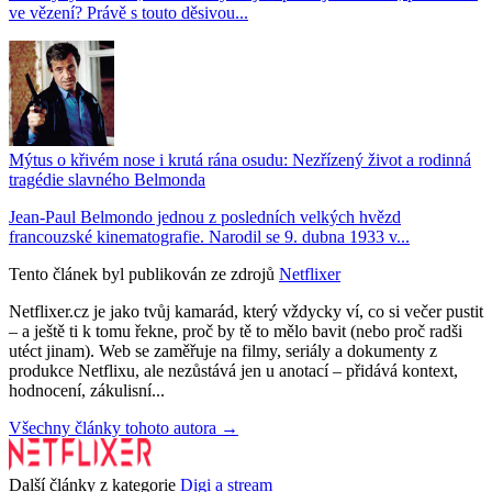
ve vězení? Právě s touto děsivou...
Mýtus o křivém nose i krutá rána osudu: Nezřízený život a rodinná
tragédie slavného Belmonda
Jean-Paul Belmondo jednou z posledních velkých hvězd
francouzské kinematografie. Narodil se 9. dubna 1933 v...
Tento článek byl publikován ze zdrojů
Netflixer
Netflixer.cz je jako tvůj kamarád, který vždycky ví, co si večer pustit
– a ještě ti k tomu řekne, proč by tě to mělo bavit (nebo proč radši
utéct jinam). Web se zaměřuje na filmy, seriály a dokumenty z
produkce Netflixu, ale nezůstává jen u anotací – přidává kontext,
hodnocení, zákulisní...
Všechny články tohoto autora →
Další články z kategorie
Digi a stream