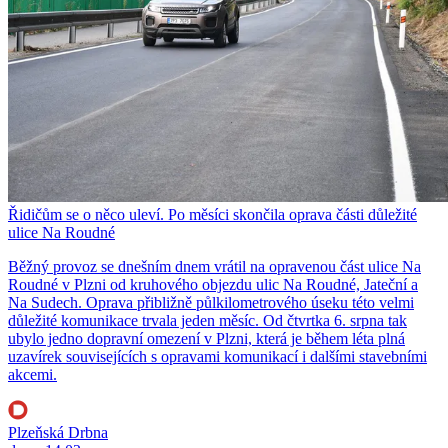
Řidičům se o něco uleví. Po měsíci skončila oprava části důležité
ulice Na Roudné
Běžný provoz se dnešním dnem vrátil na opravenou část ulice Na
Roudné v Plzni od kruhového objezdu ulic Na Roudné, Jateční a
Na Sudech. Oprava přibližně půlkilometrového úseku této velmi
důležité komunikace trvala jeden měsíc. Od čtvrtka 6. srpna tak
ubylo jedno dopravní omezení v Plzni, která je během léta plná
uzavírek souvisejících s opravami komunikací i dalšími stavebními
akcemi.
Plzeňská Drbna