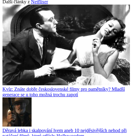
Další články z
Netflixer
Kvíz: Znáte dobře československé filmy pro pamětníky? Mladší
generace se u toho možná trochu zapotí
Děravá lebka i skalpování lvem aneb 10 nejděsivějších nehod při
natáčení filmů, které otřásly Hollywoodem