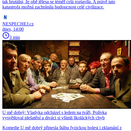
tak brutální, že obě tělesa se téměř celá roztavila. A právě tato
katastrofa možná zachránila budoucnost celé civilizace.
NESPECHEJ.cz
dnes, 14:00
3 min
U mě dobrý: Vladyka odcházel s ledem na tváři, Polívka
vysvětloval plešatění a diváci si všimli školáckých chyb
Komedie U mě dobrý přinesla štábu fyzickou bolest i zklamání z