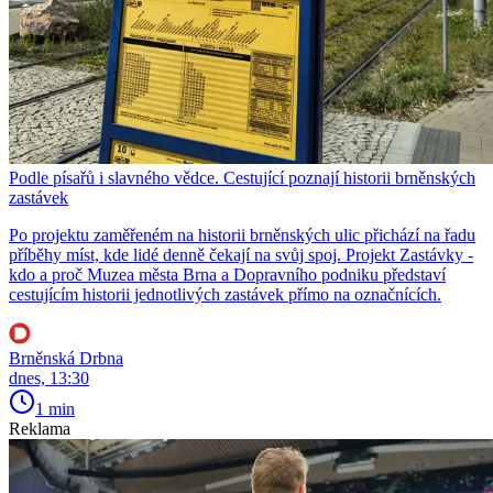
Podle písařů i slavného vědce. Cestující poznají historii brněnských
zastávek
Po projektu zaměřeném na historii brněnských ulic přichází na řadu
příběhy míst, kde lidé denně čekají na svůj spoj. Projekt Zastávky -
kdo a proč Muzea města Brna a Dopravního podniku představí
cestujícím historii jednotlivých zastávek přímo na označnících.
Brněnská Drbna
dnes, 13:30
1 min
Reklama