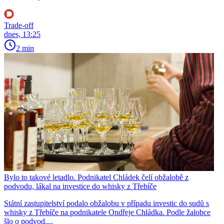
Trade-off
dnes, 13:25
2 min
Bylo to takové letadlo. Podnikatel Chládek čelí obžalobě z
podvodu, lákal na investice do whisky z Třebíče
Státní zastupitelství podalo obžalobu v případu investic do sudů s
whisky z Třebíče na podnikatele Ondřeje Chládka. Podle žalobce
šlo o podvod,...