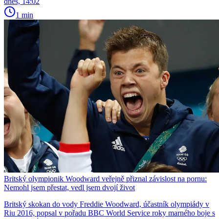
dnes, 14:02
1 min
Britský olympionik Woodward veřejně přiznal závislost na pornu:
Nemohl jsem přestat, vedl jsem dvojí život
Britský skokan do vody Freddie Woodward, účastník olympiády v
Riu 2016, popsal v pořadu BBC World Service roky marného boje s