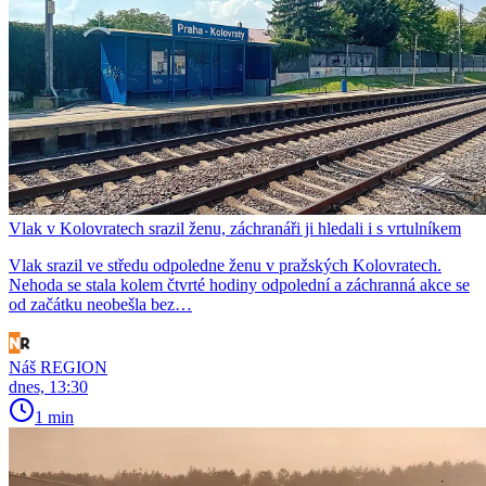
Vlak v Kolovratech srazil ženu, záchranáři ji hledali i s vrtulníkem
Vlak srazil ve středu odpoledne ženu v pražských Kolovratech.
Nehoda se stala kolem čtvrté hodiny odpolední a záchranná akce se
od začátku neobešla bez…
Náš REGION
dnes, 13:30
1 min