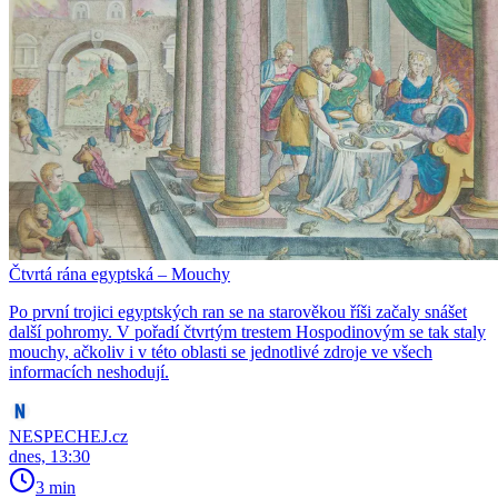
Čtvrtá rána egyptská – Mouchy
Po první trojici egyptských ran se na starověkou říši začaly snášet
další pohromy. V pořadí čtvrtým trestem Hospodinovým se tak staly
mouchy, ačkoliv i v této oblasti se jednotlivé zdroje ve všech
informacích neshodují.
NESPECHEJ.cz
dnes, 13:30
3 min