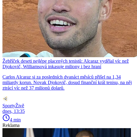
Žebříček deseti nejlépe placených tenistů: Alcaraz vydělal víc než
Djokovič, Williamsová inkasuje miliony i bez hraní
Carlos Alcaraz si za posledních dvanáct měsíců přišel na 1,34
miliardy korun. Novak Djokovič, dosud finanční král tenisu, na něj
ztrácí víc než 37 milionů dolarů.
SportyŽivě
dnes, 13:35
4 min
Reklama