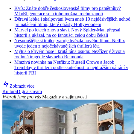
Kvíz: Znáte dobře československé filmy pro pamětníky?
Mladší generace se u toho možná trochu zapotí
Děravá lebka i skalpování lvem aneb 10 nejděsivějších nehod
při natáčení filmů, které otřásly Hollywoodem
Marvel po letech znovu slaví. Nový Spider-Man přepsal
historii a ukázal, na co fanoušci celou dobu čekali
Nespouštějte si trailer, varuje hvězda nového filmu. Netflix
uvede jeden z nejočekávanějších thrillerů léta
Mýtus o křivém nose i krutá rána osudu: Nezřízený život a
rodinná tragédie slavného Belmonda
Mrazivá novinka na Netflixu: Russell Crowe a Jacob
Tremblay v thrilleru podle skutečnosti o nejdražším pátrání v
historii FBI
Zobrazit více
Kultura
Digi a stream
Vybrali jsme pro vás
Magazíny a zajímavosti