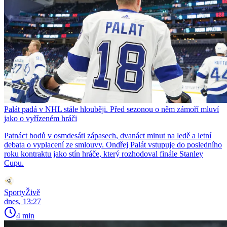
Palát padá v NHL stále hlouběji. Před sezonou o něm zámoří mluví
jako o vyřízeném hráči
Patnáct bodů v osmdesáti zápasech, dvanáct minut na ledě a letní
debata o vyplacení ze smlouvy. Ondřej Palát vstupuje do posledního
roku kontraktu jako stín hráče, který rozhodoval finále Stanley
Cupu.
SportyŽivě
dnes, 13:27
4 min