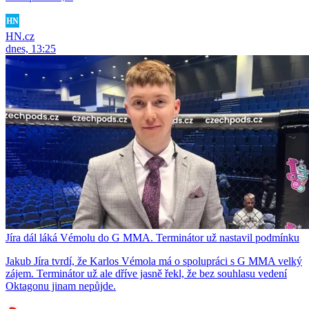
HN.cz
dnes, 13:25
Jíra dál láká Vémolu do G MMA. Terminátor už nastavil podmínku
Jakub Jíra tvrdí, že Karlos Vémola má o spolupráci s G MMA velký
zájem. Terminátor už ale dříve jasně řekl, že bez souhlasu vedení
Oktagonu jinam nepůjde.