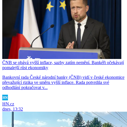
ČNB se obává vyšší inflace, sazby zatím nemění. Bankéři očekávají
pomalejší růst ekonomiky
Bankovní rada České národní banky (ČNB) vidí v české ekonomice
převažující rizika ve směru vyšší inflace. Rada potvrdila své
odhodlání pokračovat v...
HN.cz
dnes, 13:32