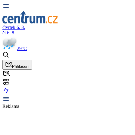
čtvrtek 6. 8.
čt 6. 8.
29°C
Přihlášení
Reklama