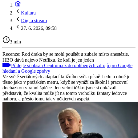
Kultura
Digi a stream
27. 6. 2026, 09:58
3 min
Recenze: Rod draka by se mohl pouštět u zubaře místo anestézie.
HBO dává najevo Netflixu, že král je jen jeden
Přidejte si obsah Centrum.cz do oblíbených zdrojů pro Google
hledání a Google zprávy
Ve světě seriálových adaptací knižního světa písně Ledu a ohně je
těsno jako v pražském metru, když se vyráží za školní i pracovní
docházkou v ranní špičce. Jen velmi těžko jsme si dokázali
představit, že kvalita může jít na tomto vrcholku fantasy ledovce
nahoru, a přesto tomu tak v některých aspekt