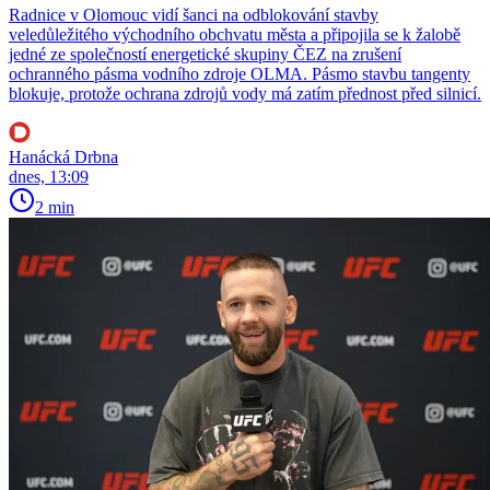
Radnice v Olomouc vidí šanci na odblokování stavby
veledůležitého východního obchvatu města a připojila se k žalobě
jedné ze společností energetické skupiny ČEZ na zrušení
ochranného pásma vodního zdroje OLMA. Pásmo stavbu tangenty
blokuje, protože ochrana zdrojů vody má zatím přednost před silnicí.
Hanácká Drbna
dnes, 13:09
2 min