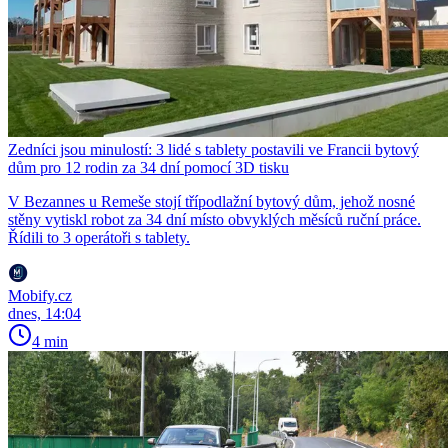
Zedníci jsou minulostí: 3 lidé s tablety postavili ve Francii bytový
dům pro 12 rodin za 34 dní pomocí 3D tisku
V Bezannes u Remeše stojí třípodlažní bytový dům, jehož nosné
stěny vytiskl robot za 34 dní místo obvyklých měsíců ruční práce.
Řídili to 3 operátoři s tablety.
Mobify.cz
dnes, 14:04
4 min