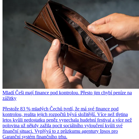
Mladí Češi mají finance pod kontrolou. Přesto jim chybí peníze na
zážitky
Přestože 83 % mladých Čechů tvrdí, že má své finance pod
kontrolou, realita jejich rozpočtů bývá složitější. Více než třetina
letos kvůli nedostatku peněz vynechala hudební festival a více než
polovina už někdy zažila pocit sociálního vyloučení kvůli své
finanční situaci. Vyplývá to z průzkumu agentury Ipsos pro
Garanční systém finančního trhu.