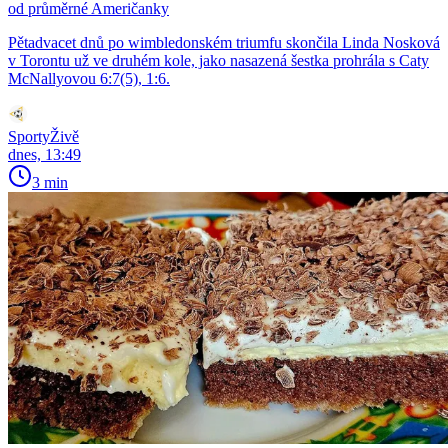
od průměrné Američanky
Pětadvacet dnů po wimbledonském triumfu skončila Linda Nosková
v Torontu už ve druhém kole, jako nasazená šestka prohrála s Caty
McNallyovou 6:7(5), 1:6.
SportyŽivě
dnes, 13:49
3 min