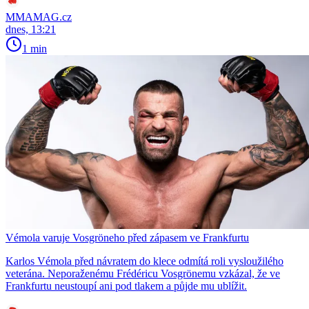
MMAMAG.cz
dnes, 13:21
1 min
Vémola varuje Vosgröneho před zápasem ve Frankfurtu
Karlos Vémola před návratem do klece odmítá roli vysloužilého
veterána. Neporaženému Frédéricu Vosgrönemu vzkázal, že ve
Frankfurtu neustoupí ani pod tlakem a půjde mu ublížit.