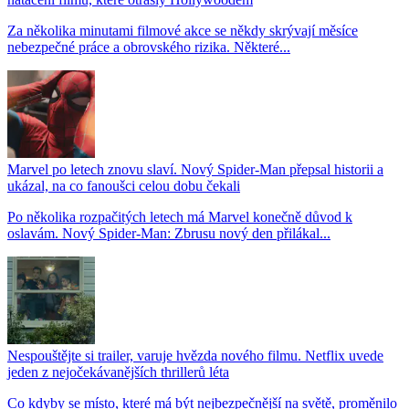
Za několika minutami filmové akce se někdy skrývají měsíce
nebezpečné práce a obrovského rizika. Některé...
Marvel po letech znovu slaví. Nový Spider-Man přepsal historii a
ukázal, na co fanoušci celou dobu čekali
Po několika rozpačitých letech má Marvel konečně důvod k
oslavám. Nový Spider-Man: Zbrusu nový den přilákal...
Nespouštějte si trailer, varuje hvězda nového filmu. Netflix uvede
jeden z nejočekávanějších thrillerů léta
Co kdyby se místo, které má být nejbezpečnější na světě, proměnilo